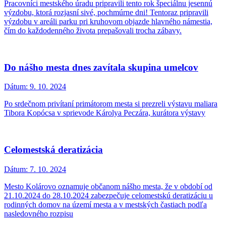
Pracovníci mestského úradu pripravili tento rok špeciálnu jesennú
výzdobu, ktorá rozjasní sivé, pochmúrne dni! Tentoraz pripravili
výzdobu v areáli parku pri kruhovom objazde hlavného námestia,
čím do každodenného života prepašovali trocha zábavy.
Do nášho mesta dnes zavítala skupina umelcov
Dátum:
9. 10. 2024
Po srdečnom privítaní primátorom mesta si prezreli výstavu maliara
Tibora Kopócsa v sprievode Károlya Peczára, kurátora výstavy
Celomestská deratizácia
Dátum:
7. 10. 2024
Mesto Kolárovo oznamuje občanom nášho mesta, že v období od
21.10.2024 do 28.10.2024 zabezpečuje celomestskú deratizáciu u
rodinných domov na území mesta a v mestských častiach podľa
nasledovného rozpisu