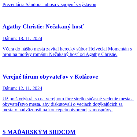
Prezentácia Sándora Juhosa v spojení s výstavou
Agathy Christie: Nečakaný hosť
Dátum:
18. 11. 2024
Včera do nášho mesta zavítal herecký súbor Helvéciai Momentán s
hrou na motívy románu Nečakaný hosť od Agathy Christie.
Verejné fórum obyvateľov v Kolárove
Dátum:
12. 11. 2024
Už po štvrtýkrát sa na verejnom fóre stretlo súčasné vedenie mesta a
obyvateľstvo mesta, aby diskutovali o veciach dotýkajúcich sa
mesta v nadväznosti na koncepciu otvorenej samosprávy.
S MAĎARSKÝM SRDCOM