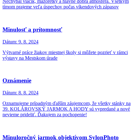
Nechýbal vláčik, mažoretky a hlavne dobrá atmosféra. Všetkým
tímom prajeme veľa úspechov počas víkendových zápasov
Minulosť a prítomnosť
Dátum:
9. 8. 2024
Výtvarné práce žiakov miestnej školy si môžete pozrieť v rámci
výstavy na Mestskom úrade
Oznámenie
Dátum:
8. 8. 2024
Oznamujeme prípadným ďalším záujemcom, že všetky stánky na
39. KOLÁROVSKÝ JARMOK A HODY sú vypredané a nové
nevieme prideliť. Ďakujem za pochopenie!
Minuloročný jarmok objektívom SylonPhoto