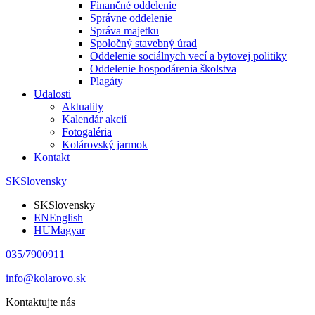
Finančné oddelenie
Správne oddelenie
Správa majetku
Spoločný stavebný úrad
Oddelenie sociálnych vecí a bytovej politiky
Oddelenie hospodárenia školstva
Plagáty
Udalosti
Aktuality
Kalendár akcií
Fotogaléria
Kolárovský jarmok
Kontakt
SK
Slovensky
SK
Slovensky
EN
English
HU
Magyar
035/7900911
info@kolarovo.sk
Kontaktujte nás