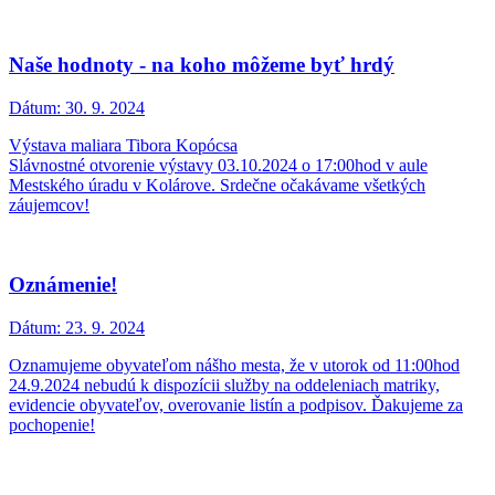
Naše hodnoty - na koho môžeme byť hrdý
Dátum:
30. 9. 2024
Výstava maliara Tibora Kopócsa
Slávnostné otvorenie výstavy 03.10.2024 o 17:00hod v aule
Mestského úradu v Kolárove. Srdečne očakávame všetkých
záujemcov!
Oznámenie!
Dátum:
23. 9. 2024
Oznamujeme obyvateľom nášho mesta, že v utorok od 11:00hod
24.9.2024 nebudú k dispozícii služby na oddeleniach matriky,
evidencie obyvateľov, overovanie listín a podpisov. Ďakujeme za
pochopenie!