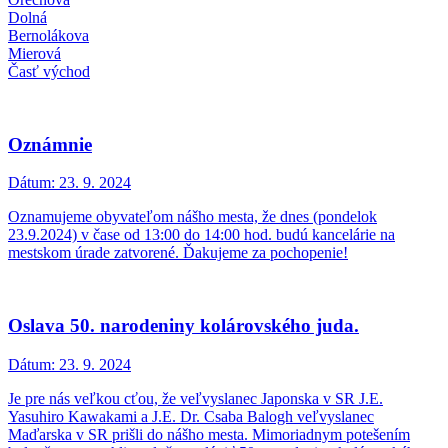
Dolná
Bernolákova
Mierová
Časť východ
Oznámnie
Dátum:
23. 9. 2024
Oznamujeme obyvateľom nášho mesta, že dnes (pondelok
23.9.2024) v čase od 13:00 do 14:00 hod. budú kancelárie na
mestskom úrade zatvorené. Ďakujeme za pochopenie!
Oslava 50. narodeniny kolárovského juda.
Dátum:
23. 9. 2024
Je pre nás veľkou cťou, že veľvyslanec Japonska v SR J.E.
Yasuhiro Kawakami a J.E. Dr. Csaba Balogh veľvyslanec
Maďarska v SR prišli do nášho mesta. Mimoriadnym potešením