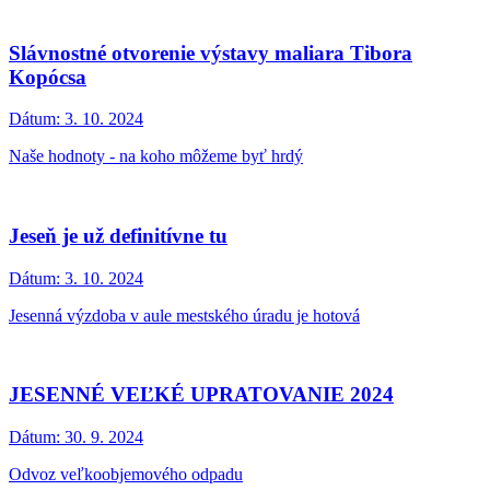
Slávnostné otvorenie výstavy maliara Tibora
Kopócsa
Dátum:
3. 10. 2024
Naše hodnoty - na koho môžeme byť hrdý
Jeseň je už definitívne tu
Dátum:
3. 10. 2024
Jesenná výzdoba v aule mestského úradu je hotová
JESENNÉ VEĽKÉ UPRATOVANIE 2024
Dátum:
30. 9. 2024
Odvoz veľkoobjemového odpadu