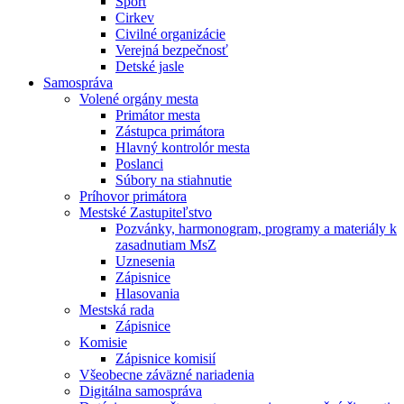
Šport
Cirkev
Civilné organizácie
Verejná bezpečnosť
Detské jasle
Samospráva
Volené orgány mesta
Primátor mesta
Zástupca primátora
Hlavný kontrolór mesta
Poslanci
Súbory na stiahnutie
Príhovor primátora
Mestské Zastupiteľstvo
Pozvánky, harmonogram, programy a materiály k
zasadnutiam MsZ
Uznesenia
Zápisnice
Hlasovania
Mestská rada
Zápisnice
Komisie
Zápisnice komisií
Všeobecne záväzné nariadenia
Digitálna samospráva