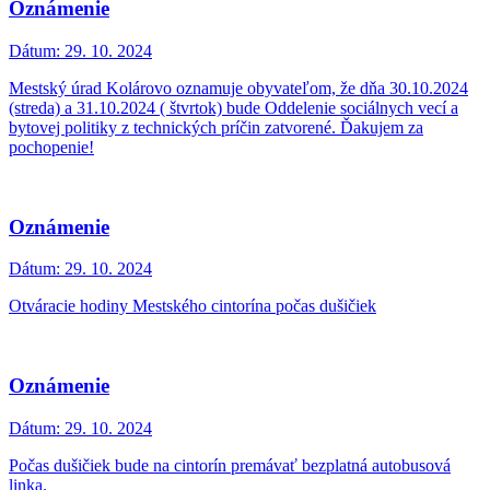
Oznámenie
Dátum:
29. 10. 2024
Mestský úrad Kolárovo oznamuje obyvateľom, že dňa 30.10.2024
(streda) a 31.10.2024 ( štvrtok) bude Oddelenie sociálnych vecí a
bytovej politiky z technických príčin zatvorené. Ďakujem za
pochopenie!
Oznámenie
Dátum:
29. 10. 2024
Otváracie hodiny Mestského cintorína počas dušičiek
Oznámenie
Dátum:
29. 10. 2024
Počas dušičiek bude na cintorín premávať bezplatná autobusová
linka.