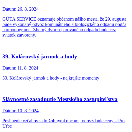
Dátum:
26. 8. 2024
GÚTA SERVICE oznamuje občanom nášho mesta, že 29. augusta
bude vykonaný odvoz komunálneho a biologického odpadu podľa
harmonogramu. Zberný dvor separovaného odpadu bude cez
sviatok zatvorený.
39. Kolárovský jarmok a hody
Dátum:
11. 8. 2024
39. Kolárovský jarmok a hody - najkrajšie momenty
Slávnostné zasadnutie Mestského zastupiteľstva
Dátum:
10. 8. 2024
Posilnenie vzťahov s družobnými obcami, odovzdanie ceny – Pro
Urbe