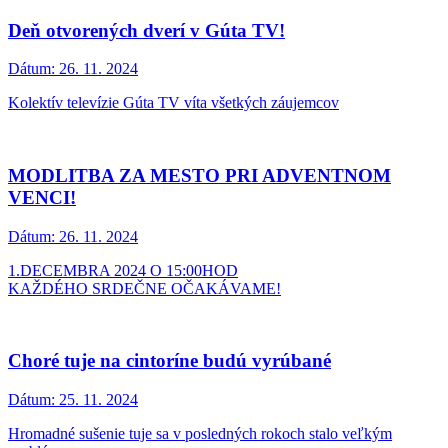
Deň otvorených dverí v Gúta TV!
Dátum:
26. 11. 2024
Kolektív televízie Gúta TV víta všetkých záujemcov
MODLITBA ZA MESTO PRI ADVENTNOM
VENCI!
Dátum:
26. 11. 2024
1.DECEMBRA 2024 O 15:00HOD
KAŽDÉHO SRDEČNE OČAKÁVAME!
Choré tuje na cintoríne budú vyrúbané
Dátum:
25. 11. 2024
Hromadné sušenie tuje sa v posledných rokoch stalo veľkým