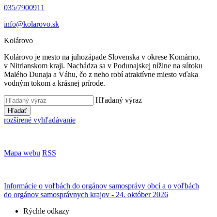
035/7900911
info@kolarovo.sk
Kolárovo
Kolárovo je mesto na juhozápade Slovenska v okrese Komárno,
v Nitrianskom kraji. Nachádza sa v Podunajskej nížine na sútoku
Malého Dunaja a Váhu, čo z neho robí atraktívne miesto vďaka
vodným tokom a krásnej prírode.
Hľadaný výraz
Hľadať
rozšírené vyhľadávanie
Mapa webu
RSS
Informácie o voľbách do orgánov samosprávy obcí a o voľbách
do orgánov samosprávnych krajov - 24. október 2026
Rýchle odkazy