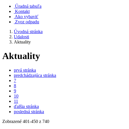
Úradná tabuľa
Kontakt
Ako vybaviť
Zvoz odpadu
Úvodná stránka
Udalosti
Aktuality
Aktuality
prvá stránka
predchádzajúca stránka
7
8
9
10
11
ďalšia stránka
posledná stránka
Zobrazené
401
-
450
z 740