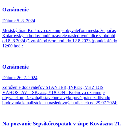
Oznámenie
Dátum:
5. 8. 2024
Mestský úrad Kolárovo oznamuje obyvateľom mesta, že počas
Kolárovských hodov budú uzavreté nasledovné ulice v období
od 8. 8.2024 (štvrtok) od 6:oo hod. do 12.8.2023 (pondelok) do
12:00 hod.:
Oznámenie
Dátum:
26. 7. 2024
Združenie dodávateľov STANTER, INPEK, VHZ-DIS,
VÁHOSTAV – SK, a.s., YUCON - Kolárovo oznamuje
obyvateľom, že zaháji stavebné a výkopové práce z dôvodu
budovania kanalizácie na nasledovných uliciach od 29.07.2024:
Na pozvanie Sepsikőröspatak v župe Kovászna 21.