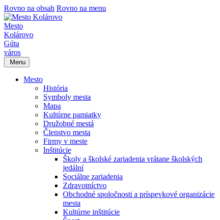
Rovno na obsah
Rovno na menu
Mesto
Kolárovo
Gúta
város
Menu
Mesto
História
Symboly mesta
Mapa
Kultúrne pamiatky
Družobné mestá
Členstvo mesta
Firmy v meste
Inštitúcie
Školy a školské zariadenia vrátane školských
jedální
Sociálne zariadenia
Zdravotníctvo
Obchodné spoločnosti a príspevkové organizácie
mesta
Kultúrne inštitúcie