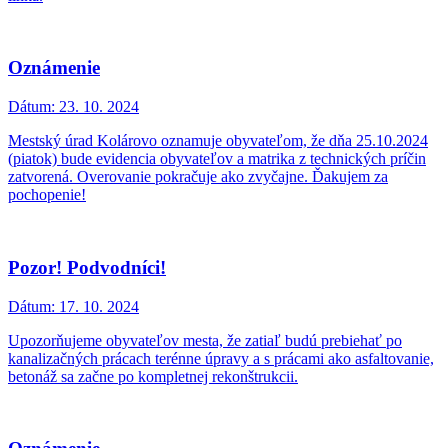
Oznámenie
Dátum:
23. 10. 2024
Mestský úrad Kolárovo oznamuje obyvateľom, že dňa 25.10.2024
(piatok) bude evidencia obyvateľov a matrika z technických príčin
zatvorená. Overovanie pokračuje ako zvyčajne. Ďakujem za
pochopenie!
Pozor! Podvodníci!
Dátum:
17. 10. 2024
Upozorňujeme obyvateľov mesta, že zatiaľ budú prebiehať po
kanalizačných prácach terénne úpravy a s prácami ako asfaltovanie,
betonáž sa začne po kompletnej rekonštrukcii.