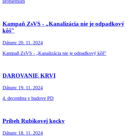
problémom
Kampaň ZsVS - „Kanalizácia nie je odpadkový
kôš"
Dátum:
20. 11. 2024
Kampaň ZsVS - „Kanalizácia nie je odpadkový kôš"
DAROVANIE KRVI
Dátum:
19. 11. 2024
4. decembra v budove PD
Príbeh Rubikovej kocky
Dátum:
18. 11. 2024