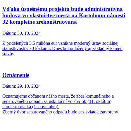
Vďaka úspešnému projektu bude administratívna
budova vo vlastníctve mesta na Kostolnom námestí
32 kompletne zrekonštruovaná
Dátum:
30. 10. 2024
Z pridelených 3,5 milióna eur vznikne moderný ústav sociálnej
starostlivosti s 30 lôžkami. Dnes bol položený aj základný kameň
stavby.
Oznámenie
Dátum:
29. 10. 2024
Oznamujeme občanom nášho mesta, že zber komunálneho a
separovaného odpadu sa uskutoční vo štvrtok (31. októbra)
namiesto piatka (1. novembra).
Zberný dvor separovaného odpadu bude cez sviatok zatvorený.