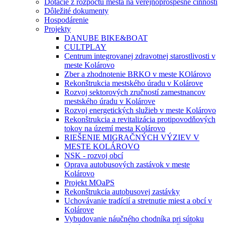
Dotácie z rozpočtu mesta na verejnoprospešné činnosti
Dôležité dokumenty
Hospodárenie
Projekty
DANUBE BIKE&BOAT
CULTPLAY
Centrum integrovanej zdravotnej starostlivosti v
meste Kolárovo
Zber a zhodnotenie BRKO v meste KOlárovo
Rekonštrukcia mestského úradu v Kolárove
Rozvoj sektorových zručností zamestnancov
mestského úradu v Kolárove
Rozvoj energetických služieb v meste Kolárovo
Rekonštrukcia a revitalizácia protipovodňových
tokov na území mesta Kolárovo
RIEŠENIE MIGRAČNÝCH VÝZIEV V
MESTE KOLÁROVO
NSK - rozvoj obcí
Oprava autobusových zastávok v meste
Kolárovo
Projekt MOaPS
Rekonštrukcia autobusovej zastávky
Uchovávanie tradícií a stretnutie miest a obcí v
Kolárove
Vybudovanie náučného chodníka pri sútoku