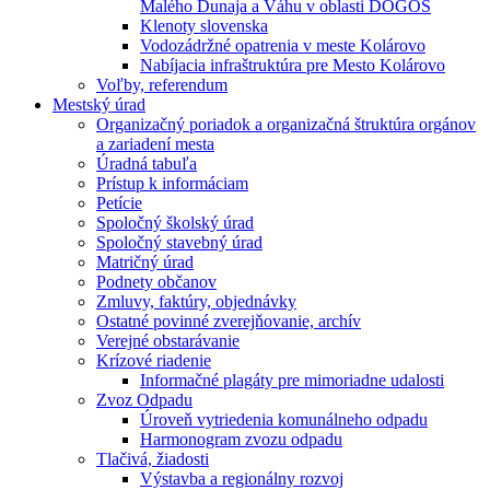
Malého Dunaja a Váhu v oblasti DÖGÖS
Klenoty slovenska
Vodozádržné opatrenia v meste Kolárovo
Nabíjacia infraštruktúra pre Mesto Kolárovo
Voľby, referendum
Mestský úrad
Organizačný poriadok a organizačná štruktúra orgánov
a zariadení mesta
Úradná tabuľa
Prístup k informáciam
Petície
Spoločný školský úrad
Spoločný stavebný úrad
Matričný úrad
Podnety občanov
Zmluvy, faktúry, objednávky
Ostatné povinné zverejňovanie, archív
Verejné obstarávanie
Krízové riadenie
Informačné plagáty pre mimoriadne udalosti
Zvoz Odpadu
Úroveň vytriedenia komunálneho odpadu
Harmonogram zvozu odpadu
Tlačivá, žiadosti
Výstavba a regionálny rozvoj