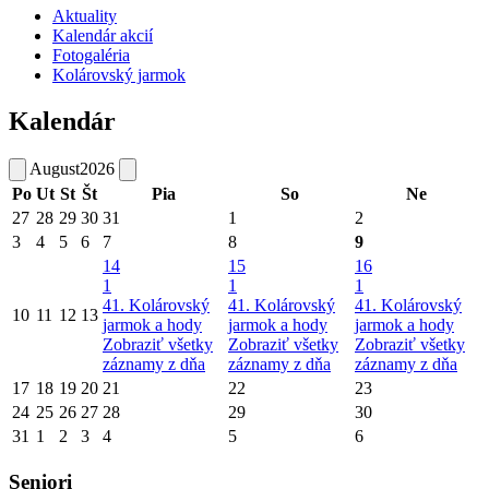
Aktuality
Kalendár akcií
Fotogaléria
Kolárovský jarmok
Kalendár
August
2026
Po
Ut
St
Št
Pia
So
Ne
27
28
29
30
31
1
2
3
4
5
6
7
8
9
14
15
16
1
1
1
41. Kolárovský
41. Kolárovský
41. Kolárovský
10
11
12
13
jarmok a hody
jarmok a hody
jarmok a hody
Zobraziť všetky
Zobraziť všetky
Zobraziť všetky
záznamy z dňa
záznamy z dňa
záznamy z dňa
17
18
19
20
21
22
23
24
25
26
27
28
29
30
31
1
2
3
4
5
6
Seniori