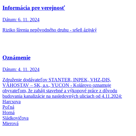
Informácia pre verejnosť
Dátum:
6. 11. 2024
Riziko šírenia nepôvodného druhu - sršeň ázijský
Oznámenie
Dátum:
4. 11. 2024
Združenie dodávateľov STANTER, INPEK, VHZ-DIS,
VÁHOSTAV – SK, a.s., YUCON - Kolárovo oznamuje
obyvateľom, že zaháji stavebné a výkopové práce z dôvodu
budovania kanalizácie na nasledovných uliciach od 4.11.2024:
Harcsova
Poľná
Horná
Sládkovičova
Mierová