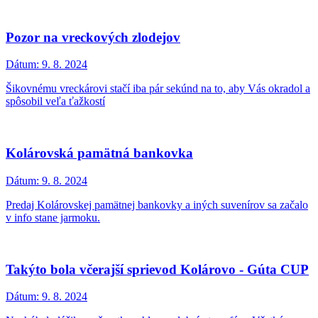
Pozor na vreckových zlodejov
Dátum:
9. 8. 2024
Šikovnému vreckárovi stačí iba pár sekúnd na to, aby Vás okradol a
spôsobil veľa ťažkostí
Kolárovská pamätná bankovka
Dátum:
9. 8. 2024
Predaj Kolárovskej pamätnej bankovky a iných suvenírov sa začalo
v info stane jarmoku.
Takýto bola včerajší sprievod Kolárovo - Gúta CUP
Dátum:
9. 8. 2024