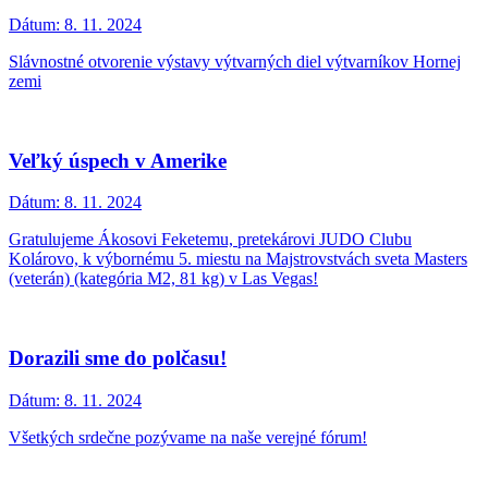
Dátum:
8. 11. 2024
Slávnostné otvorenie výstavy výtvarných diel výtvarníkov Hornej
zemi
Veľký úspech v Amerike
Dátum:
8. 11. 2024
Gratulujeme Ákosovi Feketemu, pretekárovi JUDO Clubu
Kolárovo, k výbornému 5. miestu na Majstrovstvách sveta Masters
(veterán) (kategória M2, 81 kg) v Las Vegas!
Dorazili sme do polčasu!
Dátum:
8. 11. 2024
Všetkých srdečne pozývame na naše verejné fórum!