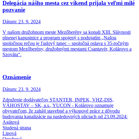
Delegácia nášho mesta cez víkend prijala veľmi milé
pozvanie
Dátum:
23. 9. 2024
V našom družobnom meste Mezőberény sa konali XIII. Slávnosti
plnenej kapustnice a program spojený s podujatím „Našou
spoločnou rečou je ľudový tanec – spoločná oslava s 35-ročným
mestom Mezőberény, družobnými mestami Csantavér, Kolárovo a
Szováta“.
Oznámenie
Dátum:
23. 9. 2024
Združenie dodávateľov STANTER, INPEK, VHZ-DIS,
VÁHOSTAV – SK, a.s., YUCON - Kolárovo oznamuje
obyvateľom, že zaháji stavebné a výkopové práce z dôvodu
budovania kanalizácie na nasledovných uliciach od 23.09.2024:
Agátová
Studená strana
Lipová
Orechová