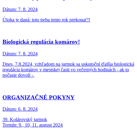
Dátum:
7. 8. 2024
Úloha je daná: toto treba tento rok prekonať!!
Biologická regulácia komárov!
Dátum:
7. 8. 2024
Dnes, 7.8.2024, vzhľadom na jarmok sa uskutoční ďalšia biologická
regulácia komárov v mestskej časti vo večerných hodinách - ak to
počasie dovolí -.
ORGANIZAČNÉ POKYNY
Dátum:
6. 8. 2024
39. Kolárovský jarmok
Termín: 9., 10, 11. august 2024