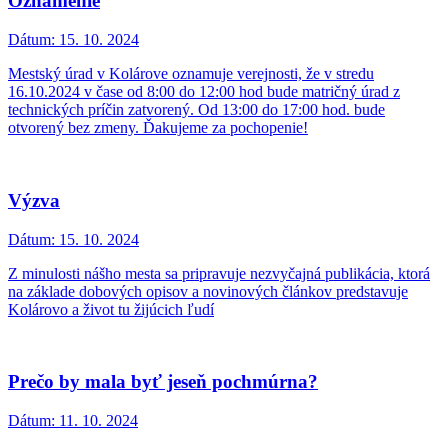
Oznámenie
Dátum:
15. 10. 2024
Mestský úrad v Kolárove oznamuje verejnosti, že v stredu
16.10.2024 v čase od 8:00 do 12:00 hod bude matričný úrad z
technických príčin zatvorený. Od 13:00 do 17:00 hod. bude
otvorený bez zmeny. Ďakujeme za pochopenie!
Výzva
Dátum:
15. 10. 2024
Z minulosti nášho mesta sa pripravuje nezvyčajná publikácia, ktorá
na základe dobových opisov a novinových článkov predstavuje
Kolárovo a život tu žijúcich ľudí
Prečo by mala byť jeseň pochmúrna?
Dátum:
11. 10. 2024