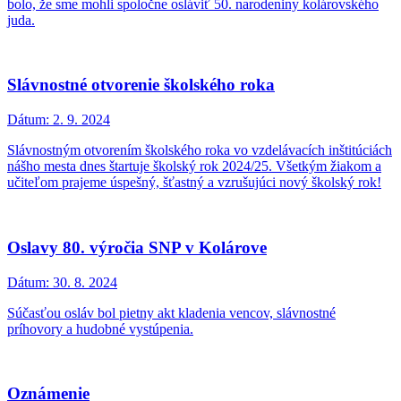
bolo, že sme mohli spoločne osláviť 50. narodeniny kolárovského
juda.
Slávnostné otvorenie školského roka
Dátum:
2. 9. 2024
Slávnostným otvorením školského roka vo vzdelávacích inštitúciách
nášho mesta dnes štartuje školský rok 2024/25. Všetkým žiakom a
učiteľom prajeme úspešný, šťastný a vzrušujúci nový školský rok!
Oslavy 80. výročia SNP v Kolárove
Dátum:
30. 8. 2024
Súčasťou osláv bol pietny akt kladenia vencov, slávnostné
príhovory a hudobné vystúpenia.
Oznámenie