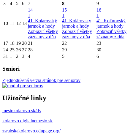
3
4
5
6
7
8
9
14
15
16
1
1
1
41. Kolárovský
41. Kolárovský
41. Kolárovský
10
11
12
13
jarmok a hody
jarmok a hody
jarmok a hody
Zobraziť všetky
Zobraziť všetky
Zobraziť všetky
záznamy z dňa
záznamy z dňa
záznamy z dňa
17
18
19
20
21
22
23
24
25
26
27
28
29
30
31
1
2
3
4
5
6
Seniori
Zjednodušená verzia stránok pre seniorov
Užitočné linky
mestokolarovo.sk/ds
kolarovo.digitalnemesto.sk
zsrabskakolarovo.edupage.org/