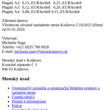
Plagáty A2: 0,15,-EUR/ks/deň 0,25,-EUR/ks/deň
Plagáty A3: 0,12,-EUR/ks/deň 0,20,-EUR/ks/deň
Plagáty A4: 0,08,-EUR/ks/deň 0,15,-EUR/ks/deň
Zákonná úprava:
Všeobecne záväzné nariadenie mesta Kolárovo č.19/2023 účinný
od 01.01.2024
Vybavuje:
Michaela Nagy
Telefón: +421 (0)35 790 0928
E-mail:
michaela.nagy@mestokolarovo.sk
Mestský úrad v Kolárove
Kostolné námestie č. 1
946 03 Kolárovo
Mestský úrad
Organizačný poriadok a organizačná štruktúra orgánov a
zariadení mesta
Úradná tabuľa
Prístup k informáciam
Petície