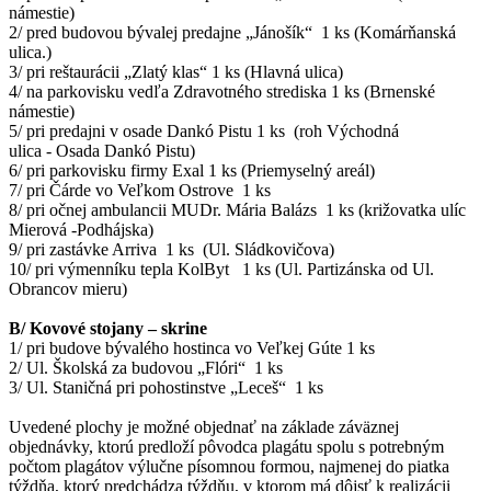
námestie)
2/ pred budovou bývalej predajne „Jánošík“ 1 ks (Komárňanská
ulica.)
3/ pri reštaurácii „Zlatý klas“ 1 ks (Hlavná ulica)
4/ na parkovisku vedľa Zdravotného strediska 1 ks (Brnenské
námestie)
5/ pri predajni v osade Dankó Pistu 1 ks (roh Východná
ulica - Osada Dankó Pistu)
6/ pri parkovisku firmy Exal 1 ks (Priemyselný areál)
7/ pri Čárde vo Veľkom Ostrove 1 ks
8/ pri očnej ambulancii MUDr. Mária Balázs 1 ks (križovatka ulíc
Mierová -Podhájska)
9/ pri zastávke Arriva 1 ks (Ul. Sládkovičova)
10/ pri výmenníku tepla KolByt 1 ks (Ul. Partizánska od Ul.
Obrancov mieru)
B/ Kovové stojany – skrine
1/ pri budove bývalého hostinca vo Veľkej Gúte 1 ks
2/ Ul. Školská za budovou „Flóri“ 1 ks
3/ Ul. Staničná pri pohostinstve „Leceš“ 1 ks
Uvedené plochy je možné objednať na základe záväznej
objednávky, ktorú predloží pôvodca plagátu spolu s potrebným
počtom plagátov výlučne písomnou formou, najmenej do piatka
týždňa, ktorý predchádza týždňu, v ktorom má dôjsť k realizácii