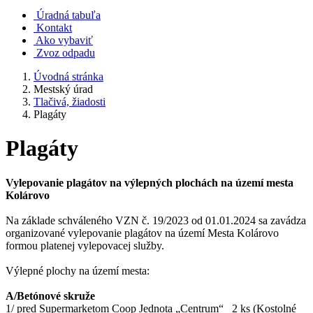
Úradná tabuľa
Kontakt
Ako vybaviť
Zvoz odpadu
Úvodná stránka
Mestský úrad
Tlačivá, žiadosti
Plagáty
Plagáty
Vylepovanie plagátov na výlepných plochách na území mesta
Kolárovo
Na základe schváleného VZN č. 19/2023 od 01.01.2024 sa zavádza
organizované vylepovanie plagátov na území Mesta Kolárovo
formou platenej vylepovacej služby.
Výlepné plochy na území mesta:
A/Betónové skruže
1/ pred Supermarketom Coop Jednota „Centrum“ 2 ks (Kostolné