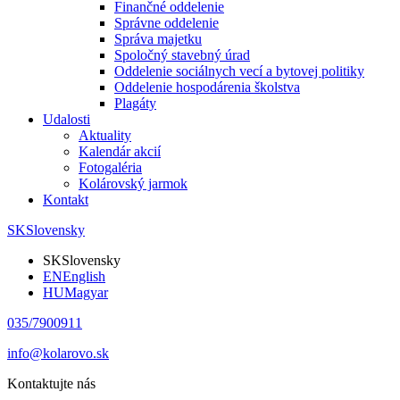
Finančné oddelenie
Správne oddelenie
Správa majetku
Spoločný stavebný úrad
Oddelenie sociálnych vecí a bytovej politiky
Oddelenie hospodárenia školstva
Plagáty
Udalosti
Aktuality
Kalendár akcií
Fotogaléria
Kolárovský jarmok
Kontakt
SK
Slovensky
SK
Slovensky
EN
English
HU
Magyar
035/7900911
info@kolarovo.sk
Kontaktujte nás