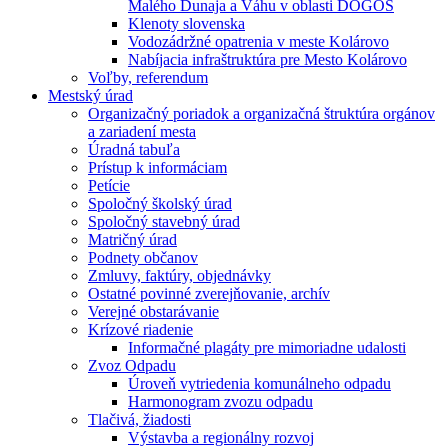
Malého Dunaja a Váhu v oblasti DÖGÖS
Klenoty slovenska
Vodozádržné opatrenia v meste Kolárovo
Nabíjacia infraštruktúra pre Mesto Kolárovo
Voľby, referendum
Mestský úrad
Organizačný poriadok a organizačná štruktúra orgánov
a zariadení mesta
Úradná tabuľa
Prístup k informáciam
Petície
Spoločný školský úrad
Spoločný stavebný úrad
Matričný úrad
Podnety občanov
Zmluvy, faktúry, objednávky
Ostatné povinné zverejňovanie, archív
Verejné obstarávanie
Krízové riadenie
Informačné plagáty pre mimoriadne udalosti
Zvoz Odpadu
Úroveň vytriedenia komunálneho odpadu
Harmonogram zvozu odpadu
Tlačivá, žiadosti
Výstavba a regionálny rozvoj