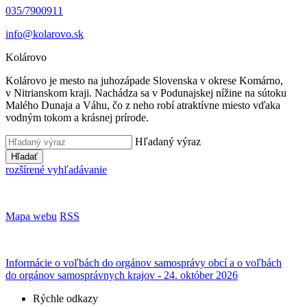
035/7900911
info@kolarovo.sk
Kolárovo
Kolárovo je mesto na juhozápade Slovenska v okrese Komárno,
v Nitrianskom kraji. Nachádza sa v Podunajskej nížine na sútoku
Malého Dunaja a Váhu, čo z neho robí atraktívne miesto vďaka
vodným tokom a krásnej prírode.
Hľadaný výraz
Hľadať
rozšírené vyhľadávanie
Mapa webu
RSS
Informácie o voľbách do orgánov samosprávy obcí a o voľbách
do orgánov samosprávnych krajov - 24. október 2026
Rýchle odkazy