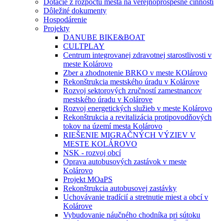
Dotácie z rozpočtu mesta na verejnoprospešné činnosti
Dôležité dokumenty
Hospodárenie
Projekty
DANUBE BIKE&BOAT
CULTPLAY
Centrum integrovanej zdravotnej starostlivosti v
meste Kolárovo
Zber a zhodnotenie BRKO v meste KOlárovo
Rekonštrukcia mestského úradu v Kolárove
Rozvoj sektorových zručností zamestnancov
mestského úradu v Kolárove
Rozvoj energetických služieb v meste Kolárovo
Rekonštrukcia a revitalizácia protipovodňových
tokov na území mesta Kolárovo
RIEŠENIE MIGRAČNÝCH VÝZIEV V
MESTE KOLÁROVO
NSK - rozvoj obcí
Oprava autobusových zastávok v meste
Kolárovo
Projekt MOaPS
Rekonštrukcia autobusovej zastávky
Uchovávanie tradícií a stretnutie miest a obcí v
Kolárove
Vybudovanie náučného chodníka pri sútoku