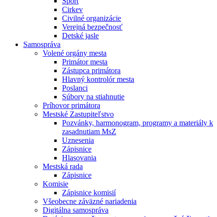
Šport
Cirkev
Civilné organizácie
Verejná bezpečnosť
Detské jasle
Samospráva
Volené orgány mesta
Primátor mesta
Zástupca primátora
Hlavný kontrolór mesta
Poslanci
Súbory na stiahnutie
Príhovor primátora
Mestské Zastupiteľstvo
Pozvánky, harmonogram, programy a materiály k
zasadnutiam MsZ
Uznesenia
Zápisnice
Hlasovania
Mestská rada
Zápisnice
Komisie
Zápisnice komisií
Všeobecne záväzné nariadenia
Digitálna samospráva