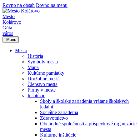
Rovno na obsah
Rovno na menu
Mesto
Kolárovo
Gúta
város
Menu
Mesto
História
Symboly mesta
Mapa
Kultúrne pamiatky
Družobné mestá
Členstvo mesta
Firmy v meste
Inštitúcie
Školy a školské zariadenia vrátane školských
jedální
Sociálne zariadenia
Zdravotníctvo
Obchodné spoločnosti a príspevkové organizácie
mesta
Kultúrne inštitúcie