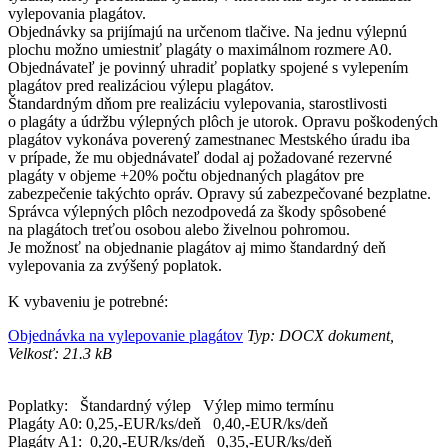
vylepovania plagátov.
Objednávky sa prijímajú na určenom tlačive. Na jednu výlepnú
plochu možno umiestniť plagáty o maximálnom rozmere A0.
Objednávateľ je povinný uhradiť poplatky spojené s vylepením
plagátov pred realizáciou výlepu plagátov.
Štandardným dňom pre realizáciu vylepovania, starostlivosti
o plagáty a údržbu výlepných plôch je utorok. Opravu poškodených
plagátov vykonáva poverený zamestnanec Mestského úradu iba
v prípade, že mu objednávateľ dodal aj požadované rezervné
plagáty v objeme +20% počtu objednaných plagátov pre
zabezpečenie takýchto opráv. Opravy sú zabezpečované bezplatne.
Správca výlepných plôch nezodpovedá za škody spôsobené
na plagátoch treťou osobou alebo živelnou pohromou.
Je možnosť na objednanie plagátov aj mimo štandardný deň
vylepovania za zvýšený poplatok.
K vybaveniu je potrebné:
Objednávka na vylepovanie plagátov
Typ: DOCX dokument,
Velkosť: 21.3 kB
Poplatky: Štandardný výlep Výlep mimo termínu
Plagáty A0: 0,25,-EUR/ks/deň 0,40,-EUR/ks/deň
Plagáty A1: 0,20,-EUR/ks/deň 0,35,-EUR/ks/deň