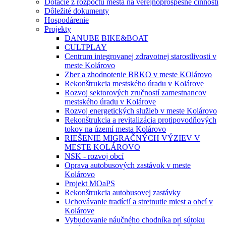
Dotácie z rozpočtu mesta na verejnoprospešné činnosti
Dôležité dokumenty
Hospodárenie
Projekty
DANUBE BIKE&BOAT
CULTPLAY
Centrum integrovanej zdravotnej starostlivosti v
meste Kolárovo
Zber a zhodnotenie BRKO v meste KOlárovo
Rekonštrukcia mestského úradu v Kolárove
Rozvoj sektorových zručností zamestnancov
mestského úradu v Kolárove
Rozvoj energetických služieb v meste Kolárovo
Rekonštrukcia a revitalizácia protipovodňových
tokov na území mesta Kolárovo
RIEŠENIE MIGRAČNÝCH VÝZIEV V
MESTE KOLÁROVO
NSK - rozvoj obcí
Oprava autobusových zastávok v meste
Kolárovo
Projekt MOaPS
Rekonštrukcia autobusovej zastávky
Uchovávanie tradícií a stretnutie miest a obcí v
Kolárove
Vybudovanie náučného chodníka pri sútoku