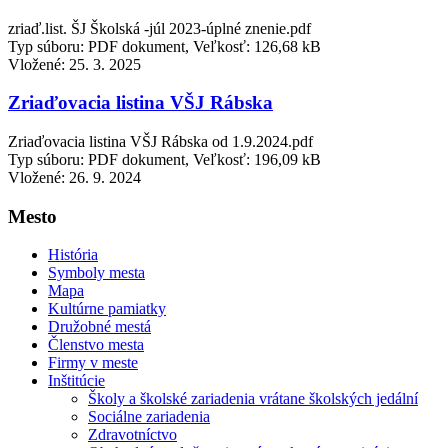
zriaď.list. ŠJ Školská -júl 2023-úplné znenie.pdf
Typ súboru: PDF dokument, Veľkosť: 126,68 kB
Vložené:
25. 3. 2025
Zriaďovacia listina VŠJ Rábska
Zriaďovacia listina VŠJ Rábska od 1.9.2024.pdf
Typ súboru: PDF dokument, Veľkosť: 196,09 kB
Vložené:
26. 9. 2024
Mesto
História
Symboly mesta
Mapa
Kultúrne pamiatky
Družobné mestá
Členstvo mesta
Firmy v meste
Inštitúcie
Školy a školské zariadenia vrátane školských jedální
Sociálne zariadenia
Zdravotníctvo