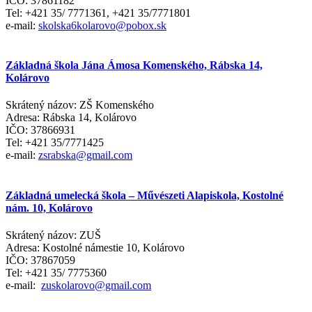
IČO: 37861182
Tel: +421 35/ 7771361, +421 35/7771801
e-mail:
skolska6kolarovo@pobox.sk
Základná škola Jána Ámosa Komenského, Rábska 14,
Kolárovo
Skrátený názov: ZŠ Komenského
Adresa: Rábska 14, Kolárovo
IČO: 37866931
Tel: +421 35/7771425
e-mail:
zsrabska@gmail.com
Základná umelecká škola – Művészeti Alapiskola, Kostolné
nám. 10, Kolárovo
Skrátený názov: ZUŠ
Adresa: Kostolné námestie 10, Kolárovo
IČO: 37867059
Tel: +421 35/ 7775360
e-mail:
zuskolarovo@gmail.com