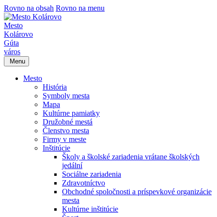
Rovno na obsah
Rovno na menu
Mesto
Kolárovo
Gúta
város
Menu
Mesto
História
Symboly mesta
Mapa
Kultúrne pamiatky
Družobné mestá
Členstvo mesta
Firmy v meste
Inštitúcie
Školy a školské zariadenia vrátane školských
jedální
Sociálne zariadenia
Zdravotníctvo
Obchodné spoločnosti a príspevkové organizácie
mesta
Kultúrne inštitúcie