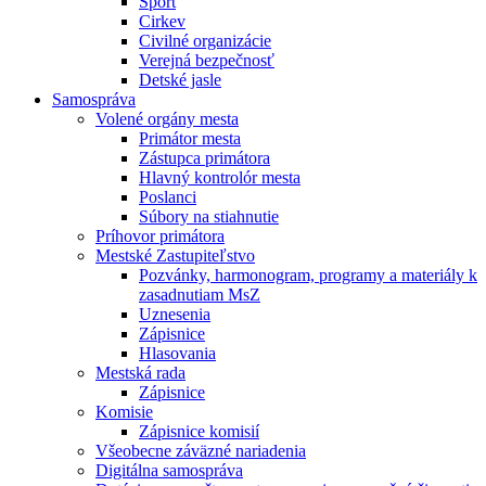
Šport
Cirkev
Civilné organizácie
Verejná bezpečnosť
Detské jasle
Samospráva
Volené orgány mesta
Primátor mesta
Zástupca primátora
Hlavný kontrolór mesta
Poslanci
Súbory na stiahnutie
Príhovor primátora
Mestské Zastupiteľstvo
Pozvánky, harmonogram, programy a materiály k
zasadnutiam MsZ
Uznesenia
Zápisnice
Hlasovania
Mestská rada
Zápisnice
Komisie
Zápisnice komisií
Všeobecne záväzné nariadenia
Digitálna samospráva