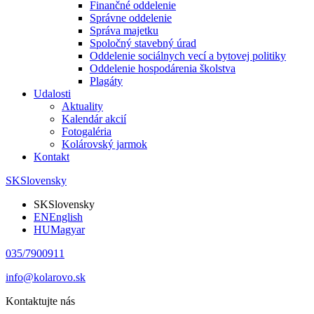
Finančné oddelenie
Správne oddelenie
Správa majetku
Spoločný stavebný úrad
Oddelenie sociálnych vecí a bytovej politiky
Oddelenie hospodárenia školstva
Plagáty
Udalosti
Aktuality
Kalendár akcií
Fotogaléria
Kolárovský jarmok
Kontakt
SK
Slovensky
SK
Slovensky
EN
English
HU
Magyar
035/7900911
info@kolarovo.sk
Kontaktujte nás