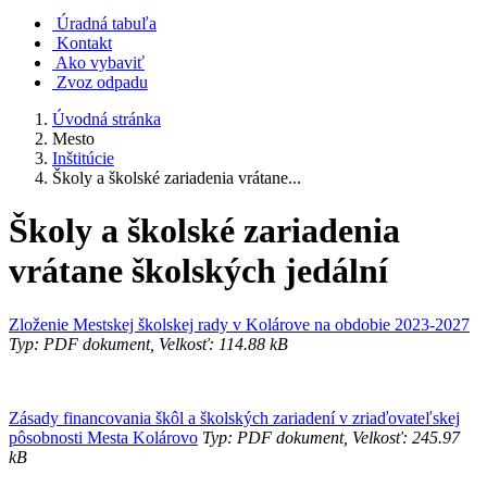
Úradná tabuľa
Kontakt
Ako vybaviť
Zvoz odpadu
Úvodná stránka
Mesto
Inštitúcie
Školy a školské zariadenia vrátane...
Školy a školské zariadenia
vrátane školských jedální
Zloženie Mestskej školskej rady v Kolárove na obdobie 2023-2027
Typ: PDF dokument, Velkosť: 114.88 kB
Zásady financovania škôl a školských zariadení v zriaďovateľskej
pôsobnosti Mesta Kolárovo
Typ: PDF dokument, Velkosť: 245.97
kB