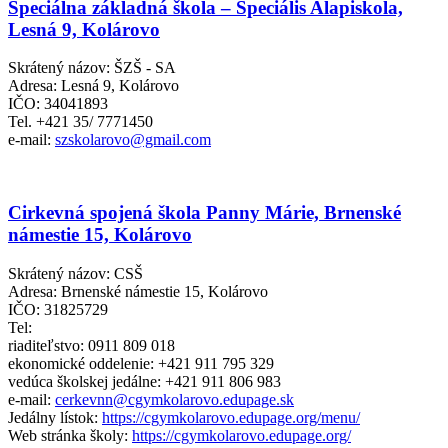
Špeciálna základná škola – Speciális Alapiskola,
Lesná 9, Kolárovo
Skrátený názov: ŠZŠ - SA
Adresa: Lesná 9, Kolárovo
IČO: 34041893
Tel. +421 35/ 7771450
e-mail:
szskolarovo@gmail.com
Cirkevná spojená škola Panny Márie, Brnenské
námestie 15, Kolárovo
Skrátený názov: CSŠ
Adresa: Brnenské námestie 15, Kolárovo
IČO: 31825729
Tel:
riaditeľstvo: 0911 809 018
ekonomické oddelenie: +421 911 795 329
vedúca školskej jedálne: +421 911 806 983
e-mail:
cerkevnn@cgymkolarovo.edupage.sk
Jedálny lístok:
https://cgymkolarovo.edupage.org/menu/
Web stránka školy:
https://cgymkolarovo.edupage.org/