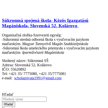
Súkromná spojená škola- Közös Igazgatású
Magániskola, Slovenská 52, Kolárovo
Organizačná zložka-Szervezeti egység:
-Súkromná stredná odborná škola s vyučovacím jazykom
maďarským-
Magyar Tannyelvű Magán Szakközépiskola
-Súkromná škola umeleckého priemyslu s vyučovacím jazykom
maďarským-
Iparművészeti Magániskola
Skrátený názov: Súkromná SŠ
Adresa: Slovenská 52, Kolárovo
IČO: 55620892
Tel: +421 35/ 7775080, +421 35/7775081
e-mail:
scholaprivata1991@gmail.com
Hľadať
Hľadať