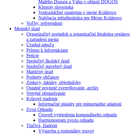
Malého Dunaja a Váhu v oblasti DÖGÖS
Klenoty slovenska
Vodozádržné opatrenia v meste Kolárovo
Nabíjacia infraštruktúra pre Mesto Kolárovo
Voľby, referendum
Mestský úrad
Organizačný poriadok a organizačná štruktúra orgánov
a zariadení mesta
Úradná tabuľa
Prístup k informáciam
Petície
Spoločný školský úrad
Spoločný stavebný úrad
Matričný úrad
Podnety občanov
Zmluvy, faktúry, objednávky
Ostatné povinné zverejňovanie, archív
Verejné obstarávanie
Krízové riadenie
Informačné plagáty pre mimoriadne udalosti
Zvoz Odpadu
Úroveň vytriedenia komunálneho odpadu
Harmonogram zvozu odpadu
Tlačivá, žiadosti
Výstavba a regionálny rozvoj