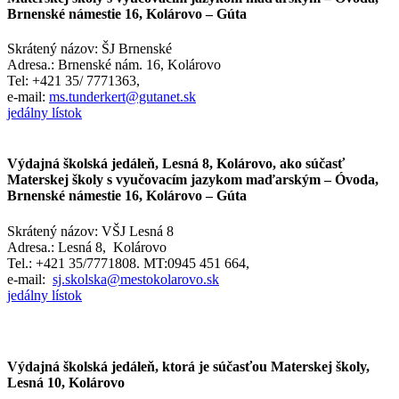
Brnenské námestie 16, Kolárovo – Gúta
Skrátený názov: ŠJ Brnenské
Adresa.: Brnenské nám. 16, Kolárovo
Tel: +421 35/ 7771363,
e-mail:
ms.tunderkert@gutanet.sk
jedálny lístok
Výdajná školská jedáleň, Lesná 8, Kolárovo, ako súčasť
Materskej školy s vyučovacím jazykom maďarským – Óvoda,
Brnenské námestie 16, Kolárovo – Gúta
Skrátený názov: VŠJ Lesná 8
Adresa.: Lesná 8, Kolárovo
Tel.: +421 35/7771808. MT:0945 451 664,
e-mail:
sj.skolska@mestokolarovo.sk
jedálny lístok
Výdajná školská jedáleň, ktorá je súčasťou Materskej školy,
Lesná 10, Kolárovo