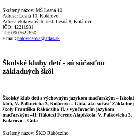
Skrátený názov: MŠ Lesná 10
Adresa: Lesná 10, Kolárovo
Adresa elokovaných tried: Lesná 8, Kolárovo
IČO: 42211981
Tel: 0907622650
e-mail:
palovicsova@atlas.sk
Školské kluby detí - sú súčasťou
základných škôl
Školský klub detí s výchovným jazykom maďarským – Iskolai
klub, V. Palkovicha 3, Kolárovo – Gúta, ako súčasť Základnej
školy Františka Rákócziho II. s vyučovacím jazykom
maďarským –II. Rákóczi Ferenc Alapiskola, V. Palkovicha 3,
Kolárovo – Gúta
Skrátený názov: ŠKD Rákócziho