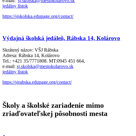
e-mail:
sj.skolska@mestokolarovo.sk
jedálny lístok
https://sjskolska.edupage.org/contact/
Výdajná školská jedáleň, Rábska 14, Kolárovo
Skrátený názov: VŠJ Rábska
Adresa: Rábska 14, Kolárovo
Tel.: +421 35/7771808. MT:0945 451 664,
e-mail:
sj.skolska@mestokolarovo.sk
jedálny lístok
https://sjrabska.edupage.org/contact/
Školy a školské zariadenie mimo
zriaďovateľskej pôsobnosti mesta