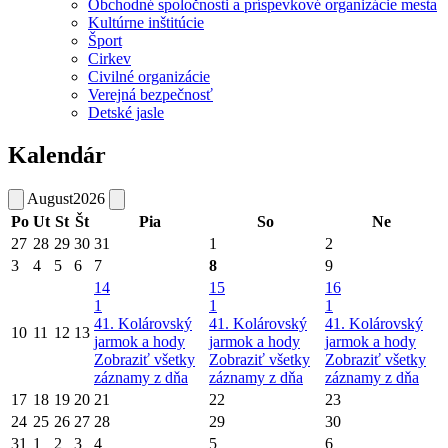
Obchodné spoločnosti a príspevkové organizácie mesta
Kultúrne inštitúcie
Šport
Cirkev
Civilné organizácie
Verejná bezpečnosť
Detské jasle
Kalendár
August
2026
Po
Ut
St
Št
Pia
So
Ne
27
28
29
30
31
1
2
3
4
5
6
7
8
9
14
15
16
1
1
1
41. Kolárovský
41. Kolárovský
41. Kolárovský
10
11
12
13
jarmok a hody
jarmok a hody
jarmok a hody
Zobraziť všetky
Zobraziť všetky
Zobraziť všetky
záznamy z dňa
záznamy z dňa
záznamy z dňa
17
18
19
20
21
22
23
24
25
26
27
28
29
30
31
1
2
3
4
5
6