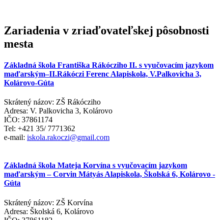
Zariadenia v zriaďovateľskej pôsobnosti
mesta
Základná škola Františka Rákócziho II. s vyučovacím jazykom
maďarským–II.Rákóczi Ferenc Alapiskola, V.Palkovicha 3,
Kolárovo-Gúta
Skrátený názov: ZŠ Rákócziho
Adresa: V. Palkovicha 3, Kolárovo
IČO: 37861174
Tel: +421 35/ 7771362
e-mail:
iskola.rakoczi@gmail.com
Základná škola Mateja Korvína s vyučovacím jazykom
maďarským – Corvin Mátyás Alapiskola, Školská 6, Kolárovo -
Gúta
Skrátený názov: ZŠ Korvína
Adresa: Školská 6, Kolárovo