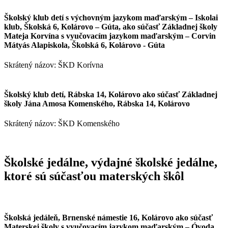
Školský klub detí s výchovným jazykom maďarským – Iskolai
klub, Školská 6, Kolárovo – Gúta, ako súčasť Základnej školy
Mateja Korvína s vyučovacím jazykom maďarským – Corvin
Mátyás Alapiskola, Školská 6, Kolárovo - Gúta
Skrátený názov: ŠKD Korívna
Školský klub detí, Rábska 14, Kolárovo ako súčasť Základnej
školy Jána Amosa Komenského, Rábska 14, Kolárovo
Skrátený názov: ŠKD Komenského
Školské jedálne, výdajné školské jedálne,
ktoré sú súčasťou materských škôl
Školská jedáleň, Brnenské námestie 16, Kolárovo ako súčasť
Materskej školy s vyučovacím jazykom maďarským – Óvoda,