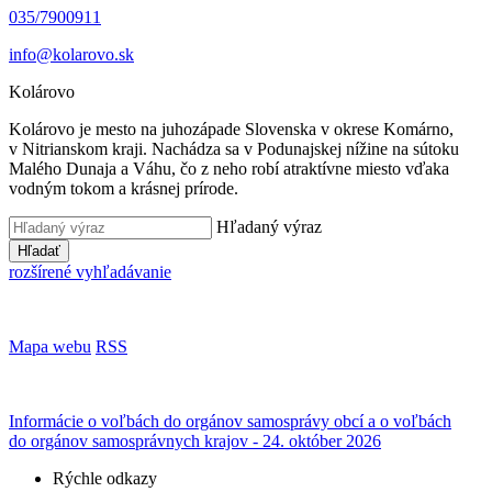
035/7900911
info@kolarovo.sk
Kolárovo
Kolárovo je mesto na juhozápade Slovenska v okrese Komárno,
v Nitrianskom kraji. Nachádza sa v Podunajskej nížine na sútoku
Malého Dunaja a Váhu, čo z neho robí atraktívne miesto vďaka
vodným tokom a krásnej prírode.
Hľadaný výraz
Hľadať
rozšírené vyhľadávanie
Mapa webu
RSS
Informácie o voľbách do orgánov samosprávy obcí a o voľbách
do orgánov samosprávnych krajov - 24. október 2026
Rýchle odkazy