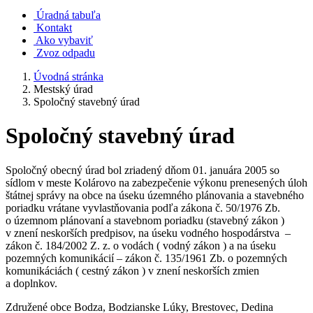
Úradná tabuľa
Kontakt
Ako vybaviť
Zvoz odpadu
Úvodná stránka
Mestský úrad
Spoločný stavebný úrad
Spoločný stavebný úrad
Spoločný obecný úrad bol zriadený dňom 01. januára 2005 so
sídlom v meste Kolárovo na zabezpečenie výkonu prenesených úloh
štátnej správy na obce na úseku územného plánovania a stavebného
poriadku vrátane vyvlastňovania podľa zákona č. 50/1976 Zb.
o územnom plánovaní a stavebnom poriadku (stavebný zákon )
v znení neskorších predpisov, na úseku vodného hospodárstva –
zákon č. 184/2002 Z. z. o vodách ( vodný zákon ) a na úseku
pozemných komunikácií – zákon č. 135/1961 Zb. o pozemných
komunikáciách ( cestný zákon ) v znení neskorších zmien
a doplnkov.
Združené obce Bodza, Bodzianske Lúky, Brestovec, Dedina