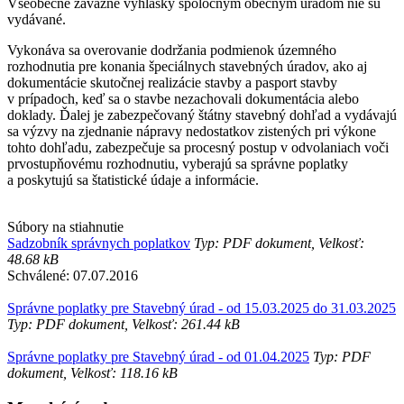
Všeobecne záväzné vyhlášky spoločným obecným úradom nie sú
vydávané.
Vykonáva sa overovanie dodržania podmienok územného
rozhodnutia pre konania špeciálnych stavebných úradov, ako aj
dokumentácie skutočnej realizácie stavby a pasport stavby
v prípadoch, keď sa o stavbe nezachovali dokumentácia alebo
doklady. Ďalej je zabezpečovaný štátny stavebný dohľad a vydávajú
sa výzvy na zjednanie nápravy nedostatkov zistených pri výkone
tohto dohľadu, zabezpečuje sa procesný postup v odvolaniach voči
prvostupňovému rozhodnutiu, vyberajú sa správne poplatky
a poskytujú sa štatistické údaje a informácie.
Súbory na stiahnutie
Sadzobník správnych poplatkov
Typ: PDF dokument, Velkosť:
48.68 kB
Schválené: 07.07.2016
Správne poplatky pre Stavebný úrad - od 15.03.2025 do 31.03.2025
Typ: PDF dokument, Velkosť: 261.44 kB
Správne poplatky pre Stavebný úrad - od 01.04.2025
Typ: PDF
dokument, Velkosť: 118.16 kB