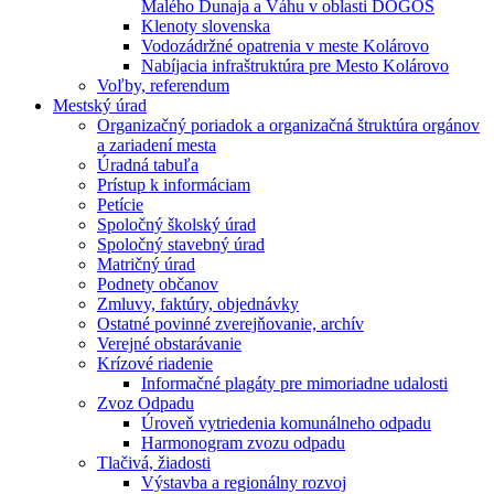
Malého Dunaja a Váhu v oblasti DÖGÖS
Klenoty slovenska
Vodozádržné opatrenia v meste Kolárovo
Nabíjacia infraštruktúra pre Mesto Kolárovo
Voľby, referendum
Mestský úrad
Organizačný poriadok a organizačná štruktúra orgánov
a zariadení mesta
Úradná tabuľa
Prístup k informáciam
Petície
Spoločný školský úrad
Spoločný stavebný úrad
Matričný úrad
Podnety občanov
Zmluvy, faktúry, objednávky
Ostatné povinné zverejňovanie, archív
Verejné obstarávanie
Krízové riadenie
Informačné plagáty pre mimoriadne udalosti
Zvoz Odpadu
Úroveň vytriedenia komunálneho odpadu
Harmonogram zvozu odpadu
Tlačivá, žiadosti
Výstavba a regionálny rozvoj