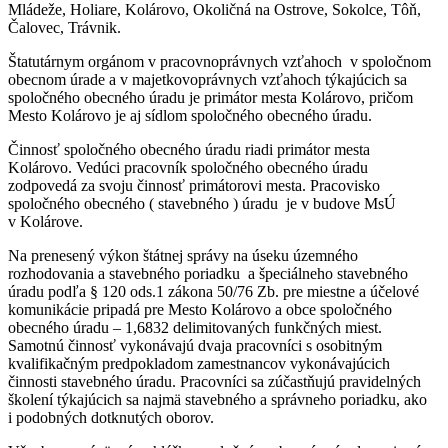
Mládeže, Holiare, Kolárovo, Okoličná na Ostrove, Sokolce, Tôň,
Čalovec, Trávnik.
Štatutárnym orgánom v pracovnoprávnych vzťahoch v spoločnom
obecnom úrade a v majetkovoprávnych vzťahoch týkajúcich sa
spoločného obecného úradu je primátor mesta Kolárovo, pričom
Mesto Kolárovo je aj sídlom spoločného obecného úradu.
Činnosť spoločného obecného úradu riadi primátor mesta
Kolárovo. Vedúci pracovník spoločného obecného úradu
zodpovedá za svoju činnosť primátorovi mesta. Pracovisko
spoločného obecného ( stavebného ) úradu je v budove MsÚ
v Kolárove.
Na prenesený výkon štátnej správy na úseku územného
rozhodovania a stavebného poriadku a špeciálneho stavebného
úradu podľa § 120 ods.1 zákona 50/76 Zb. pre miestne a účelové
komunikácie pripadá pre Mesto Kolárovo a obce spoločného
obecného úradu – 1,6832 delimitovaných funkčných miest.
Samotnú činnosť vykonávajú dvaja pracovníci s osobitným
kvalifikačným predpokladom zamestnancov vykonávajúcich
činnosti stavebného úradu. Pracovníci sa zúčastňujú pravidelných
školení týkajúcich sa najmä stavebného a správneho poriadku, ako
i podobných dotknutých oborov.