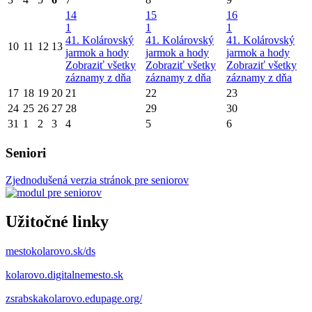
14
15
16
1
1
1
41. Kolárovský
41. Kolárovský
41. Kolárovský
10
11
12
13
jarmok a hody
jarmok a hody
jarmok a hody
Zobraziť všetky
Zobraziť všetky
Zobraziť všetky
záznamy z dňa
záznamy z dňa
záznamy z dňa
17
18
19
20
21
22
23
24
25
26
27
28
29
30
31
1
2
3
4
5
6
Seniori
Zjednodušená verzia stránok pre seniorov
Užitočné linky
mestokolarovo.sk/ds
kolarovo.digitalnemesto.sk
zsrabskakolarovo.edupage.org/