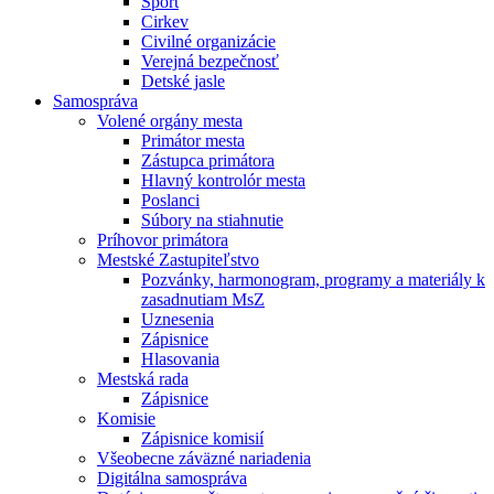
Šport
Cirkev
Civilné organizácie
Verejná bezpečnosť
Detské jasle
Samospráva
Volené orgány mesta
Primátor mesta
Zástupca primátora
Hlavný kontrolór mesta
Poslanci
Súbory na stiahnutie
Príhovor primátora
Mestské Zastupiteľstvo
Pozvánky, harmonogram, programy a materiály k
zasadnutiam MsZ
Uznesenia
Zápisnice
Hlasovania
Mestská rada
Zápisnice
Komisie
Zápisnice komisií
Všeobecne záväzné nariadenia
Digitálna samospráva