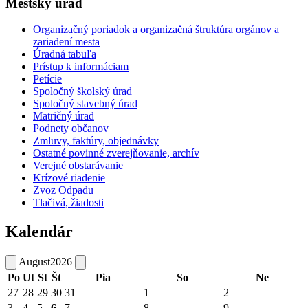
Mestský úrad
Organizačný poriadok a organizačná štruktúra orgánov a
zariadení mesta
Úradná tabuľa
Prístup k informáciam
Petície
Spoločný školský úrad
Spoločný stavebný úrad
Matričný úrad
Podnety občanov
Zmluvy, faktúry, objednávky
Ostatné povinné zverejňovanie, archív
Verejné obstarávanie
Krízové riadenie
Zvoz Odpadu
Tlačivá, žiadosti
Kalendár
August
2026
Po
Ut
St
Št
Pia
So
Ne
27
28
29
30
31
1
2
3
4
5
6
7
8
9