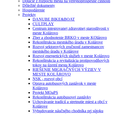
Dotácie z rozpočtu mesta na verejnoprospešné činnosti
Dôležité dokumenty
Hospodárenie
Projekty
DANUBE BIKE&BOAT
CULTPLAY
Centrum integrovanej zdravotnej starostlivosti v
meste Kolárovo
Zber a zhodnotenie BRKO v meste KOlárovo
Rekonštrukcia mestského úradu v Kolárove
Rozvoj sektorových zručností zamestnancov
mestského úradu v Kolárove
Rozvoj energetických služieb v meste Kolárovo
Rekonštrukcia a revitalizácia protipovodňových
tokov na území mesta Kolárovo
RIEŠENIE MIGRAČNÝCH VÝZIEV V
MESTE KOLÁROVO
NSK - rozvoj obcí
Oprava autobusových zastávok v meste
Kolárovo
Projekt MOaPS
Rekonštrukcia autobusovej zastávky
Uchovávanie tradícií a stretnutie miest a obcí v
Kolárove
Vybudovanie náučného chodníka pri sútoku