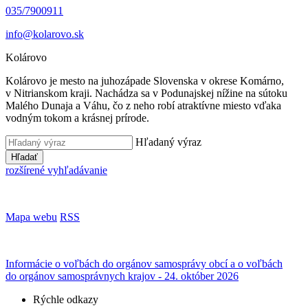
035/7900911
info@kolarovo.sk
Kolárovo
Kolárovo je mesto na juhozápade Slovenska v okrese Komárno,
v Nitrianskom kraji. Nachádza sa v Podunajskej nížine na sútoku
Malého Dunaja a Váhu, čo z neho robí atraktívne miesto vďaka
vodným tokom a krásnej prírode.
Hľadaný výraz
Hľadať
rozšírené vyhľadávanie
Mapa webu
RSS
Informácie o voľbách do orgánov samosprávy obcí a o voľbách
do orgánov samosprávnych krajov - 24. október 2026
Rýchle odkazy