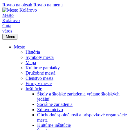
Rovno na obsah
Rovno na menu
Mesto
Kolárovo
Gúta
város
Menu
Mesto
História
Symboly mesta
Mapa
Kultúrne pamiatky
Družobné mestá
Členstvo mesta
Firmy v meste
Inštitúcie
Školy a školské zariadenia vrátane školských
jedální
Sociálne zariadenia
Zdravotníctvo
Obchodné spoločnosti a príspevkové organizácie
mesta
Kultúrne inštitúcie