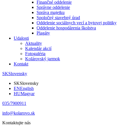
Finančné oddelenie
Správne oddelenie
Správa majetku
Spoločný stavebný úrad
Oddelenie sociálnych vecí a bytovej politiky
Oddelenie hospodárenia školstva
Plagáty
Udalosti
Aktuality
Kalendár akcií
Fotogaléria
Kolárovský jarmok
Kontakt
SK
Slovensky
SK
Slovensky
EN
English
HU
Magyar
035/7900911
info@kolarovo.sk
Kontaktujte nás