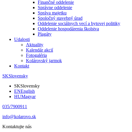
Finančné oddelenie
Správne oddelenie
Správa majetku
Spoločný stavebný úrad
Oddelenie sociálnych vecí a bytovej politiky
Oddelenie hospodárenia školstva
Plagáty
Udalosti
Aktuality
Kalendár akcií
Fotogaléria
Kolárovský jarmok
Kontakt
SK
Slovensky
SK
Slovensky
EN
English
HU
Magyar
035/7900911
info@kolarovo.sk
Kontaktujte nás