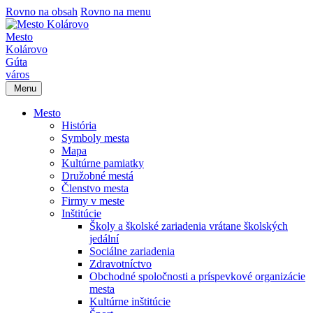
Rovno na obsah
Rovno na menu
Mesto
Kolárovo
Gúta
város
Menu
Mesto
História
Symboly mesta
Mapa
Kultúrne pamiatky
Družobné mestá
Členstvo mesta
Firmy v meste
Inštitúcie
Školy a školské zariadenia vrátane školských
jedální
Sociálne zariadenia
Zdravotníctvo
Obchodné spoločnosti a príspevkové organizácie
mesta
Kultúrne inštitúcie