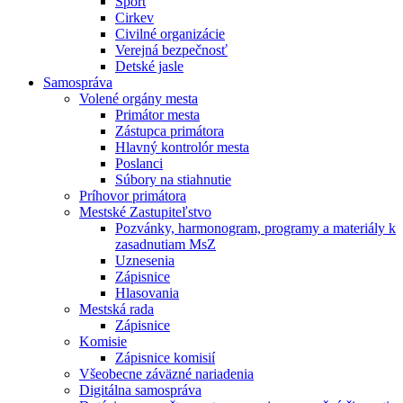
Šport
Cirkev
Civilné organizácie
Verejná bezpečnosť
Detské jasle
Samospráva
Volené orgány mesta
Primátor mesta
Zástupca primátora
Hlavný kontrolór mesta
Poslanci
Súbory na stiahnutie
Príhovor primátora
Mestské Zastupiteľstvo
Pozvánky, harmonogram, programy a materiály k
zasadnutiam MsZ
Uznesenia
Zápisnice
Hlasovania
Mestská rada
Zápisnice
Komisie
Zápisnice komisií
Všeobecne záväzné nariadenia
Digitálna samospráva