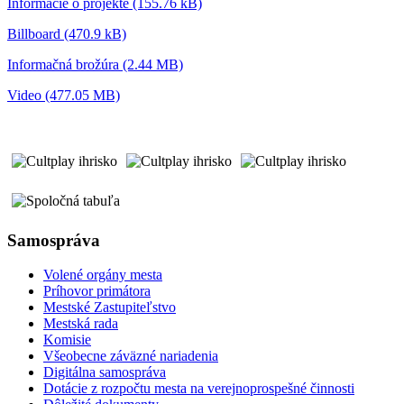
Informácie o projekte (155.76 kB)
Billboard (470.9 kB)
Informačná brožúra (2.44 MB)
Video (477.05 MB)
Samospráva
Volené orgány mesta
Príhovor primátora
Mestské Zastupiteľstvo
Mestská rada
Komisie
Všeobecne záväzné nariadenia
Digitálna samospráva
Dotácie z rozpočtu mesta na verejnoprospešné činnosti