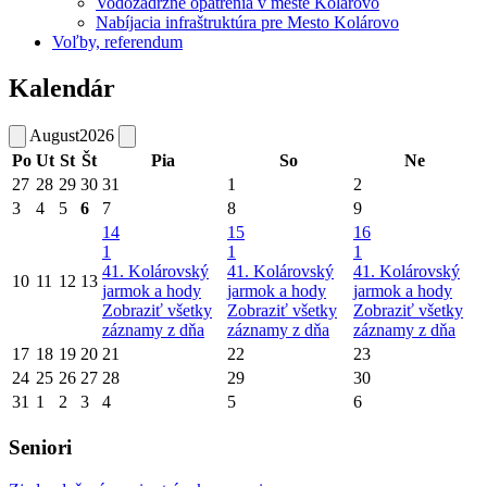
Vodozádržné opatrenia v meste Kolárovo
Nabíjacia infraštruktúra pre Mesto Kolárovo
Voľby, referendum
Kalendár
August
2026
Po
Ut
St
Št
Pia
So
Ne
27
28
29
30
31
1
2
3
4
5
6
7
8
9
14
15
16
1
1
1
41. Kolárovský
41. Kolárovský
41. Kolárovský
10
11
12
13
jarmok a hody
jarmok a hody
jarmok a hody
Zobraziť všetky
Zobraziť všetky
Zobraziť všetky
záznamy z dňa
záznamy z dňa
záznamy z dňa
17
18
19
20
21
22
23
24
25
26
27
28
29
30
31
1
2
3
4
5
6
Seniori