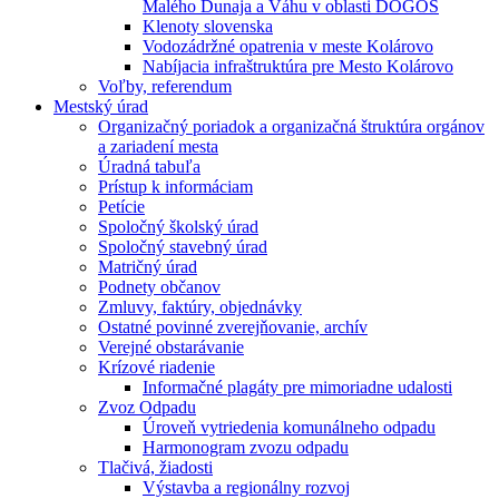
Malého Dunaja a Váhu v oblasti DÖGÖS
Klenoty slovenska
Vodozádržné opatrenia v meste Kolárovo
Nabíjacia infraštruktúra pre Mesto Kolárovo
Voľby, referendum
Mestský úrad
Organizačný poriadok a organizačná štruktúra orgánov
a zariadení mesta
Úradná tabuľa
Prístup k informáciam
Petície
Spoločný školský úrad
Spoločný stavebný úrad
Matričný úrad
Podnety občanov
Zmluvy, faktúry, objednávky
Ostatné povinné zverejňovanie, archív
Verejné obstarávanie
Krízové riadenie
Informačné plagáty pre mimoriadne udalosti
Zvoz Odpadu
Úroveň vytriedenia komunálneho odpadu
Harmonogram zvozu odpadu
Tlačivá, žiadosti
Výstavba a regionálny rozvoj