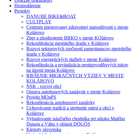
Dôležité dokumenty
Hospodárenie
Projekty
DANUBE BIKE&BOAT
CULTPLAY
Centrum integrovanej zdravotnej starostlivosti v meste
Kolárovo
Zber a zhodnotenie BRKO v meste KOlárovo
Rekonštrukcia mestského úradu v Kolárove
Rozvoj sektorových zručností zamestnancov mestského
úradu v Kolárove
Rozvoj energetických služieb v meste Kolárovo
Rekonštrukcia a revitalizácia protipovodňových tokov
na území mesta Kolárovo
RIEŠENIE MIGRAČNÝCH VÝZIEV V MESTE
KOLÁROVO
NSK - rozvoj obcí
Oprava autobusových zastávok v meste Kolárovo
Projekt MOaPS
Rekonštrukcia autobusovej zastávky
Uchovávanie tradícií a stretnutie miest a obcí v
Kolárove
Vybudovanie náučného chodníka pri sútoku Malého
Dunaja a Váhu v oblasti DÖGÖS
Klenoty slovenska