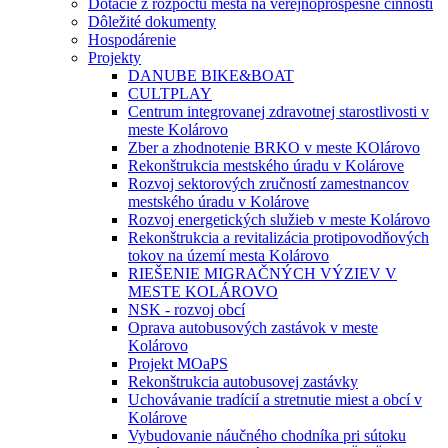
Dotácie z rozpočtu mesta na verejnoprospešné činnosti
Dôležité dokumenty
Hospodárenie
Projekty
DANUBE BIKE&BOAT
CULTPLAY
Centrum integrovanej zdravotnej starostlivosti v
meste Kolárovo
Zber a zhodnotenie BRKO v meste KOlárovo
Rekonštrukcia mestského úradu v Kolárove
Rozvoj sektorových zručností zamestnancov
mestského úradu v Kolárove
Rozvoj energetických služieb v meste Kolárovo
Rekonštrukcia a revitalizácia protipovodňových
tokov na území mesta Kolárovo
RIEŠENIE MIGRAČNÝCH VÝZIEV V
MESTE KOLÁROVO
NSK - rozvoj obcí
Oprava autobusových zastávok v meste
Kolárovo
Projekt MOaPS
Rekonštrukcia autobusovej zastávky
Uchovávanie tradícií a stretnutie miest a obcí v
Kolárove
Vybudovanie náučného chodníka pri sútoku