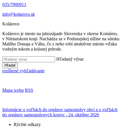
035/7900911
info@kolarovo.sk
Kolárovo
Kolárovo je mesto na juhozápade Slovenska v okrese Komárno,
v Nitrianskom kraji. Nachádza sa v Podunajskej nížine na sútoku
Malého Dunaja a Váhu, čo z neho robí atraktívne miesto vďaka
vodným tokom a krásnej prírode.
Hľadaný výraz
Hľadať
rozšírené vyhľadávanie
Mapa webu
RSS
Informácie o voľbách do orgánov samosprávy obcí a o voľbách
do orgánov samosprávnych krajov - 24. október 2026
Rýchle odkazy