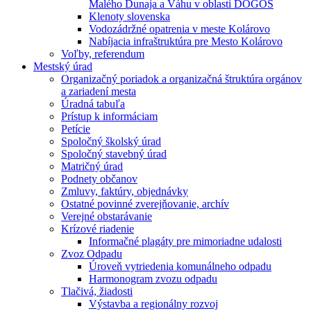
Malého Dunaja a Váhu v oblasti DÖGÖS
Klenoty slovenska
Vodozádržné opatrenia v meste Kolárovo
Nabíjacia infraštruktúra pre Mesto Kolárovo
Voľby, referendum
Mestský úrad
Organizačný poriadok a organizačná štruktúra orgánov
a zariadení mesta
Úradná tabuľa
Prístup k informáciam
Petície
Spoločný školský úrad
Spoločný stavebný úrad
Matričný úrad
Podnety občanov
Zmluvy, faktúry, objednávky
Ostatné povinné zverejňovanie, archív
Verejné obstarávanie
Krízové riadenie
Informačné plagáty pre mimoriadne udalosti
Zvoz Odpadu
Úroveň vytriedenia komunálneho odpadu
Harmonogram zvozu odpadu
Tlačivá, žiadosti
Výstavba a regionálny rozvoj