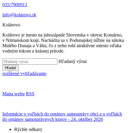
035/7900911
info@kolarovo.sk
Kolárovo
Kolárovo je mesto na juhozápade Slovenska v okrese Komárno,
v Nitrianskom kraji. Nachádza sa v Podunajskej nížine na sútoku
Malého Dunaja a Váhu, čo z neho robí atraktívne miesto vďaka
vodným tokom a krásnej prírode.
Hľadaný výraz
Hľadať
rozšírené vyhľadávanie
Mapa webu
RSS
Informácie o voľbách do orgánov samosprávy obcí a o voľbách
do orgánov samosprávnych krajov - 24. október 2026
Rýchle odkazy