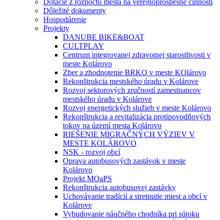
Dotácie z rozpočtu mesta na verejnoprospešné činnosti
Dôležité dokumenty
Hospodárenie
Projekty
DANUBE BIKE&BOAT
CULTPLAY
Centrum integrovanej zdravotnej starostlivosti v
meste Kolárovo
Zber a zhodnotenie BRKO v meste KOlárovo
Rekonštrukcia mestského úradu v Kolárove
Rozvoj sektorových zručností zamestnancov
mestského úradu v Kolárove
Rozvoj energetických služieb v meste Kolárovo
Rekonštrukcia a revitalizácia protipovodňových
tokov na území mesta Kolárovo
RIEŠENIE MIGRAČNÝCH VÝZIEV V
MESTE KOLÁROVO
NSK - rozvoj obcí
Oprava autobusových zastávok v meste
Kolárovo
Projekt MOaPS
Rekonštrukcia autobusovej zastávky
Uchovávanie tradícií a stretnutie miest a obcí v
Kolárove
Vybudovanie náučného chodníka pri sútoku