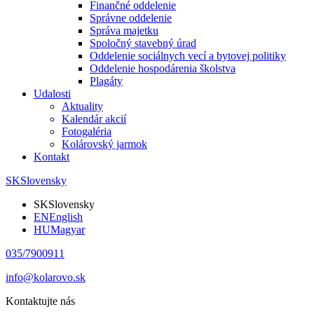
Finančné oddelenie
Správne oddelenie
Správa majetku
Spoločný stavebný úrad
Oddelenie sociálnych vecí a bytovej politiky
Oddelenie hospodárenia školstva
Plagáty
Udalosti
Aktuality
Kalendár akcií
Fotogaléria
Kolárovský jarmok
Kontakt
SK
Slovensky
SK
Slovensky
EN
English
HU
Magyar
035/7900911
info@kolarovo.sk
Kontaktujte nás