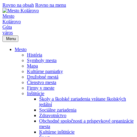
Rovno na obsah
Rovno na menu
Mesto
Kolárovo
Gúta
város
Menu
Mesto
História
Symboly mesta
Mapa
Kultúrne pamiatky
Družobné mestá
Členstvo mesta
Firmy v meste
Inštitúcie
Školy a školské zariadenia vrátane školských
jedální
Sociálne zariadenia
Zdravotníctvo
Obchodné spoločnosti a príspevkové organizácie
mesta
Kultúrne inštitúcie