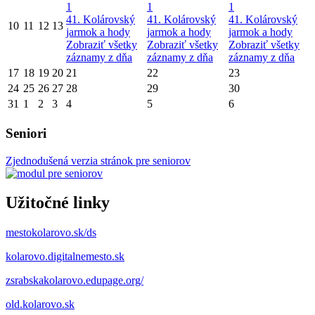
1
1
1
41. Kolárovský
41. Kolárovský
41. Kolárovský
10
11
12
13
jarmok a hody
jarmok a hody
jarmok a hody
Zobraziť všetky
Zobraziť všetky
Zobraziť všetky
záznamy z dňa
záznamy z dňa
záznamy z dňa
17
18
19
20
21
22
23
24
25
26
27
28
29
30
31
1
2
3
4
5
6
Seniori
Zjednodušená verzia stránok pre seniorov
Užitočné linky
mestokolarovo.sk/ds
kolarovo.digitalnemesto.sk
zsrabskakolarovo.edupage.org/
old.kolarovo.sk