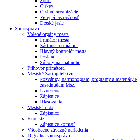
Šport
Cirkev
Civilné organizácie
Verejná bezpečnosť
Detské jasle
Samospráva
Volené orgány mesta
Primátor mesta
Zástupca primátora
Hlavný kontrolór mesta
Poslanci
Súbory na stiahnutie
Príhovor primátora
Mestské Zastupiteľstvo
Pozvánky, harmonogram, programy a materiály k
zasadnutiam MsZ
Uznesenia
Zápisnice
Hlasovania
Mestská rada
Zápisnice
Komisie
Zápisnice komisií
Všeobecne záväzné nariadenia
Digitálna samospráva