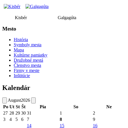
Kisbér Galgagúta
Mesto
História
Symboly mesta
Mapa
Kultúrne pamiatky
Družobné mestá
Členstvo mesta
Firmy v meste
Inštitúcie
Kalendár
August
2026
Po
Ut
St
Št
Pia
So
Ne
27
28
29
30
31
1
2
3
4
5
6
7
8
9
14
15
16