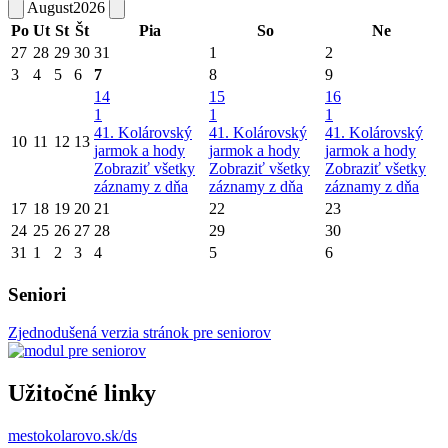
August
2026
Po
Ut
St
Št
Pia
So
Ne
27
28
29
30
31
1
2
3
4
5
6
7
8
9
14
15
16
1
1
1
41. Kolárovský
41. Kolárovský
41. Kolárovský
10
11
12
13
jarmok a hody
jarmok a hody
jarmok a hody
Zobraziť všetky
Zobraziť všetky
Zobraziť všetky
záznamy z dňa
záznamy z dňa
záznamy z dňa
17
18
19
20
21
22
23
24
25
26
27
28
29
30
31
1
2
3
4
5
6
Seniori
Zjednodušená verzia stránok pre seniorov
Užitočné linky
mestokolarovo.sk/ds