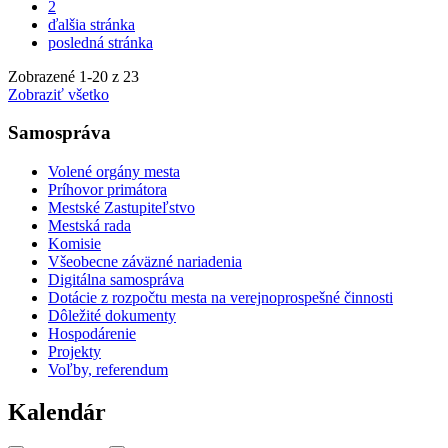
2
ďalšia stránka
posledná stránka
Zobrazené
1
-
20
z 23
Zobraziť všetko
Samospráva
Volené orgány mesta
Príhovor primátora
Mestské Zastupiteľstvo
Mestská rada
Komisie
Všeobecne záväzné nariadenia
Digitálna samospráva
Dotácie z rozpočtu mesta na verejnoprospešné činnosti
Dôležité dokumenty
Hospodárenie
Projekty
Voľby, referendum
Kalendár