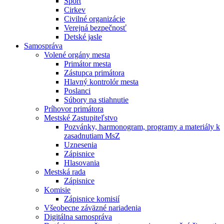
Šport
Cirkev
Civilné organizácie
Verejná bezpečnosť
Detské jasle
Samospráva
Volené orgány mesta
Primátor mesta
Zástupca primátora
Hlavný kontrolór mesta
Poslanci
Súbory na stiahnutie
Príhovor primátora
Mestské Zastupiteľstvo
Pozvánky, harmonogram, programy a materiály k
zasadnutiam MsZ
Uznesenia
Zápisnice
Hlasovania
Mestská rada
Zápisnice
Komisie
Zápisnice komisií
Všeobecne záväzné nariadenia
Digitálna samospráva