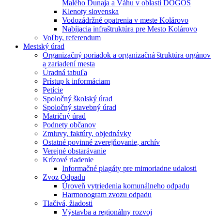
Malého Dunaja a Váhu v oblasti DÖGÖS
Klenoty slovenska
Vodozádržné opatrenia v meste Kolárovo
Nabíjacia infraštruktúra pre Mesto Kolárovo
Voľby, referendum
Mestský úrad
Organizačný poriadok a organizačná štruktúra orgánov
a zariadení mesta
Úradná tabuľa
Prístup k informáciam
Petície
Spoločný školský úrad
Spoločný stavebný úrad
Matričný úrad
Podnety občanov
Zmluvy, faktúry, objednávky
Ostatné povinné zverejňovanie, archív
Verejné obstarávanie
Krízové riadenie
Informačné plagáty pre mimoriadne udalosti
Zvoz Odpadu
Úroveň vytriedenia komunálneho odpadu
Harmonogram zvozu odpadu
Tlačivá, žiadosti
Výstavba a regionálny rozvoj