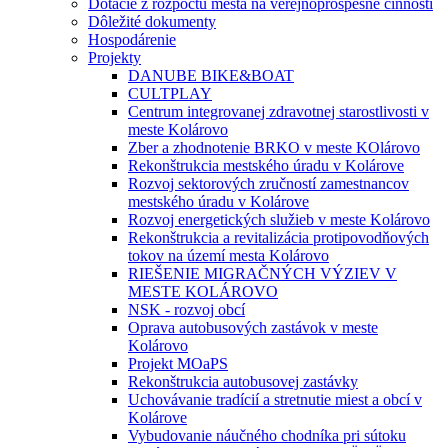
Dotácie z rozpočtu mesta na verejnoprospešné činnosti
Dôležité dokumenty
Hospodárenie
Projekty
DANUBE BIKE&BOAT
CULTPLAY
Centrum integrovanej zdravotnej starostlivosti v
meste Kolárovo
Zber a zhodnotenie BRKO v meste KOlárovo
Rekonštrukcia mestského úradu v Kolárove
Rozvoj sektorových zručností zamestnancov
mestského úradu v Kolárove
Rozvoj energetických služieb v meste Kolárovo
Rekonštrukcia a revitalizácia protipovodňových
tokov na území mesta Kolárovo
RIEŠENIE MIGRAČNÝCH VÝZIEV V
MESTE KOLÁROVO
NSK - rozvoj obcí
Oprava autobusových zastávok v meste
Kolárovo
Projekt MOaPS
Rekonštrukcia autobusovej zastávky
Uchovávanie tradícií a stretnutie miest a obcí v
Kolárove
Vybudovanie náučného chodníka pri sútoku