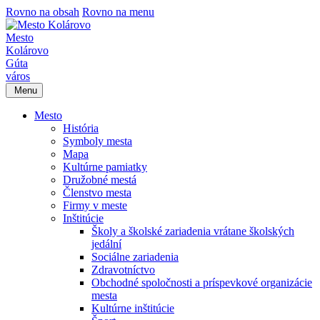
Rovno na obsah
Rovno na menu
Mesto
Kolárovo
Gúta
város
Menu
Mesto
História
Symboly mesta
Mapa
Kultúrne pamiatky
Družobné mestá
Členstvo mesta
Firmy v meste
Inštitúcie
Školy a školské zariadenia vrátane školských
jedální
Sociálne zariadenia
Zdravotníctvo
Obchodné spoločnosti a príspevkové organizácie
mesta
Kultúrne inštitúcie