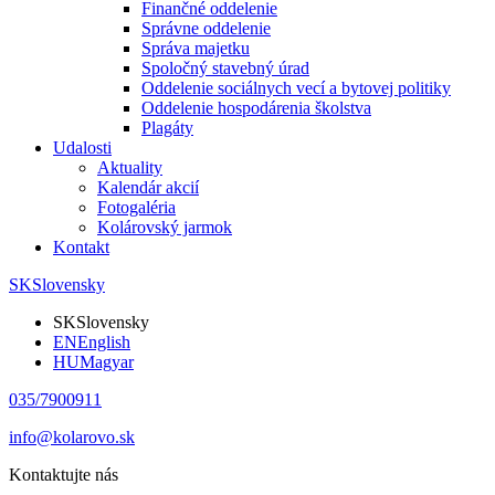
Finančné oddelenie
Správne oddelenie
Správa majetku
Spoločný stavebný úrad
Oddelenie sociálnych vecí a bytovej politiky
Oddelenie hospodárenia školstva
Plagáty
Udalosti
Aktuality
Kalendár akcií
Fotogaléria
Kolárovský jarmok
Kontakt
SK
Slovensky
SK
Slovensky
EN
English
HU
Magyar
035/7900911
info@kolarovo.sk
Kontaktujte nás