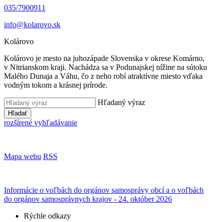
035/7900911
info@kolarovo.sk
Kolárovo
Kolárovo je mesto na juhozápade Slovenska v okrese Komárno,
v Nitrianskom kraji. Nachádza sa v Podunajskej nížine na sútoku
Malého Dunaja a Váhu, čo z neho robí atraktívne miesto vďaka
vodným tokom a krásnej prírode.
Hľadaný výraz
Hľadať
rozšírené vyhľadávanie
Mapa webu
RSS
Informácie o voľbách do orgánov samosprávy obcí a o voľbách
do orgánov samosprávnych krajov - 24. október 2026
Rýchle odkazy