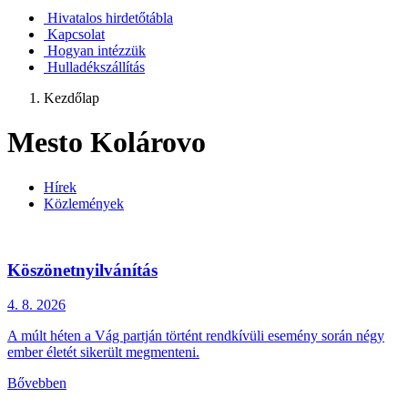
Hivatalos hirdetőtábla
Kapcsolat
Hogyan intézzük
Hulladékszállítás
Kezdőlap
Mesto Kolárovo
Hírek
Közlemények
Köszönetnyilvánítás
4. 8.
2026
A múlt héten a Vág partján történt rendkívüli esemény során négy
ember életét sikerült megmenteni.
Bővebben