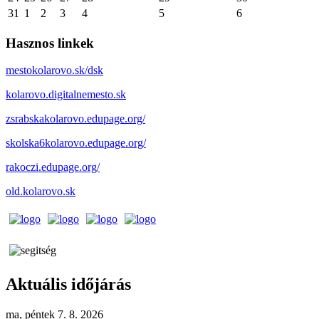
31
1
2
3
4
5
6
Hasznos linkek
mestokolarovo.sk/dsk
kolarovo.digitalnemesto.sk
zsrabskakolarovo.edupage.org/
skolska6kolarovo.edupage.org/
rakoczi.edupage.org/
old.kolarovo.sk
Aktuális időjárás
ma, péntek 7. 8. 2026