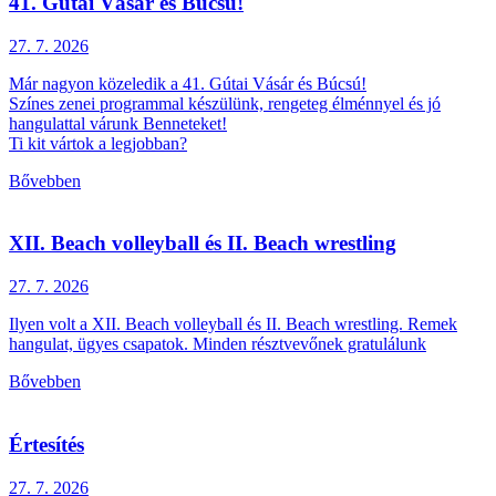
41. Gútai Vásár és Búcsú!
27. 7.
2026
Már nagyon közeledik a 41. Gútai Vásár és Búcsú!
Színes zenei programmal készülünk, rengeteg élménnyel és jó
hangulattal várunk Benneteket!
Ti kit vártok a legjobban?
Bővebben
XII. Beach volleyball és II. Beach wrestling
27. 7.
2026
Ilyen volt a XII. Beach volleyball és II. Beach wrestling. Remek
hangulat, ügyes csapatok. Minden résztvevőnek gratulálunk
Bővebben
Értesítés
27. 7.
2026