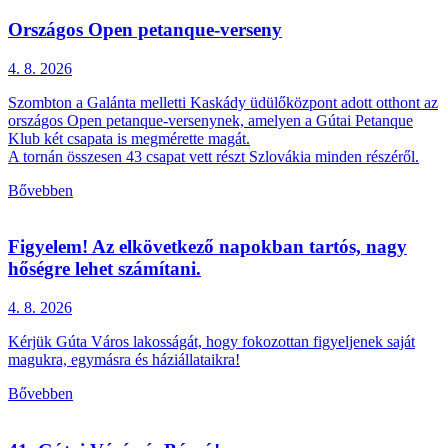
Országos Open petanque-verseny
4. 8.
2026
Szombton a Galánta melletti Kaskády üdülőközpont adott otthont az
országos Open petanque-versenynek, amelyen a Gútai Petanque
Klub két csapata is megmérette magát.
A tornán összesen 43 csapat vett részt Szlovákia minden részéről.
Bővebben
Figyelem! Az elkövetkező napokban tartós, nagy
hőségre lehet számítani.
4. 8.
2026
Kérjük Gúta Város lakosságát, hogy fokozottan figyeljenek saját
magukra, egymásra és háziállataikra!
Bővebben