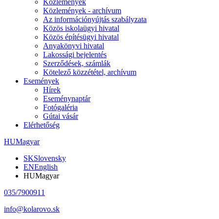
Közlemények
Közlemények - archívum
Az információnyújtás szabályzata
Közös iskolaügyi hivatal
Közös építésügyi hivatal
Anyakönyvi hivatal
Lakossági bejelentés
Szerződések, számlák
Kötelező közzététel, archívum
Események
Hírek
Eseménynaptár
Fotógaléria
Gútai vásár
Elérhetőség
HU
Magyar
SK
Slovensky
EN
English
HU
Magyar
035/7900911
info@kolarovo.sk