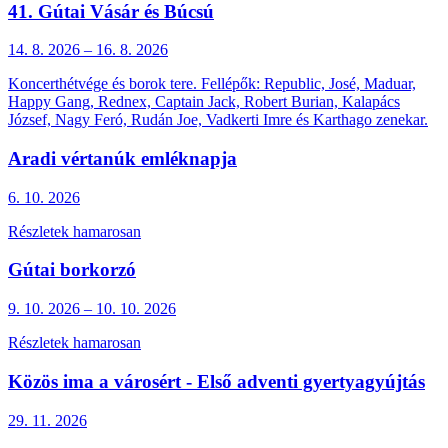
41. Gútai Vásár és Búcsú
14. 8.
2026
–
16. 8.
2026
Koncerthétvége és borok tere. Fellépők: Republic, José, Maduar,
Happy Gang, Rednex, Captain Jack, Robert Burian, Kalapács
József, Nagy Feró, Rudán Joe, Vadkerti Imre és Karthago zenekar.
Aradi vértanúk emléknapja
6. 10.
2026
Részletek hamarosan
Gútai borkorzó
9. 10.
2026
–
10. 10.
2026
Részletek hamarosan
Közös ima a városért - Első adventi gyertyagyújtás
29. 11.
2026