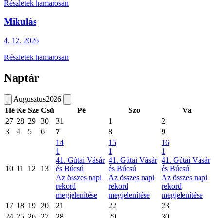
Részletek hamarosan
Mikulás
4. 12.
2026
Részletek hamarosan
Naptár
Augusztus
2026
Hé
Ke
Sze
Csü
Pé
Szo
Va
27
28
29
30
31
1
2
3
4
5
6
7
8
9
14
15
16
1
1
1
41. Gútai Vásár
41. Gútai Vásár
41. Gútai Vásár
10
11
12
13
és Búcsú
és Búcsú
és Búcsú
Az összes napi
Az összes napi
Az összes napi
rekord
rekord
rekord
megjelenítése
megjelenítése
megjelenítése
17
18
19
20
21
22
23
24
25
26
27
28
29
30