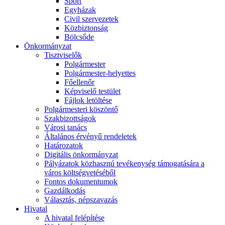
Sport
Egyházak
Civil szervezetek
Közbiztonság
Bölcsőde
Önkormányzat
Tisztviselők
Polgármester
Polgármester-helyettes
Főellenőr
Képviselő testület
Fájlok letöltése
Polgármesteri köszöntő
Szakbizottságok
Városi tanács
Általános érvényű rendeletek
Határozatok
Digitális önkormányzat
Pályázatok közhasznú tevékenység támogatására a
város költségvetéséből
Fontos dokumentumok
Gazdálkodás
Választás, népszavazás
Hivatal
A hivatal felépítése