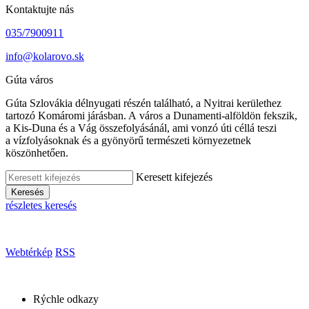
Kontaktujte nás
035/7900911
info@kolarovo.sk
Gúta város
Gúta Szlovákia délnyugati részén található, a Nyitrai kerülethez
tartozó Komáromi járásban. A város a Dunamenti-alföldön fekszik,
a Kis-Duna és a Vág összefolyásánál, ami vonzó úti céllá teszi
a vízfolyásoknak és a gyönyörű természeti környezetnek
köszönhetően.
Keresett kifejezés
Keresés
részletes keresés
Webtérkép
RSS
Rýchle odkazy