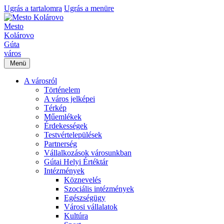
Ugrás a tartalomra
Ugrás a menüre
Mesto
Kolárovo
Gúta
város
Menü
A városról
Történelem
A város jelképei
Térkép
Műemlékek
Érdekességek
Testvértelepülések
Partnerség
Vállalkozások városunkban
Gútai Helyi Értéktár
Intézmények
Köznevelés
Szociális intézmények
Egészségügy
Városi vállalatok
Kultúra