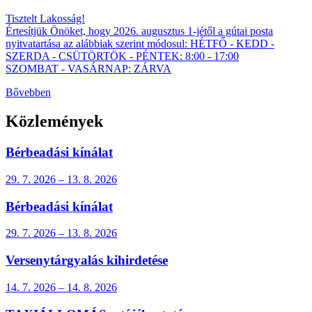
Tisztelt Lakosság!
Értesítjük Önöket, hogy 2026. augusztus 1-jétől a gútai posta
nyitvatartása az alábbiak szerint módosul: HÉTFŐ - KEDD -
SZERDA - CSÜTÖRTÖK - PÉNTEK: 8:00 - 17:00
SZOMBAT - VASÁRNAP: ZÁRVA
Bővebben
Közlemények
Bérbeadási kínálat
29. 7.
2026
–
13. 8.
2026
Bérbeadási kínálat
29. 7.
2026
–
13. 8.
2026
Versenytárgyalás kihirdetése
14. 7.
2026
–
14. 8.
2026