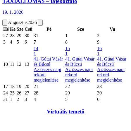
TAXIÁLLOMÁS – tájékoztató
19. 1.
2026
Augusztus
2026
Hé
Ke
Sze
Csü
Pé
Szo
Va
27
28
29
30
31
1
2
3
4
5
6
7
8
9
14
15
16
1
1
1
41. Gútai Vásár
41. Gútai Vásár
41. Gútai Vásár
10
11
12
13
és Búcsú
és Búcsú
és Búcsú
Az összes napi
Az összes napi
Az összes napi
rekord
rekord
rekord
megjelenítése
megjelenítése
megjelenítése
17
18
19
20
21
22
23
24
25
26
27
28
29
30
31
1
2
3
4
5
6
Virtuális temető