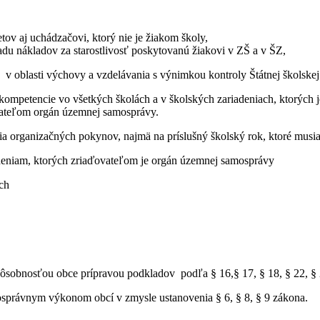
 aj uchádzačovi, ktorý nie je žiakom školy,
u nákladov za starostlivosť poskytovanú žiakovi v ZŠ a v ŠZ,
v oblasti výchovy a vzdelávania s výnimkou kontroly Štátnej školskej
ompetencie vo všetkých školách a v školských zariadeniach, ktorých 
ovateľom orgán územnej samosprávy.
 organizačných pokynov, najmä na príslušný školský rok, ktoré musia
deniam, ktorých zriaďovateľom je orgán územnej samosprávy
ch
pôsobnosťou obce prípravou podkladov podľa § 16,§ 17, § 18, § 22, §
osprávnym výkonom obcí v zmysle ustanovenia § 6, § 8, § 9 zákona.