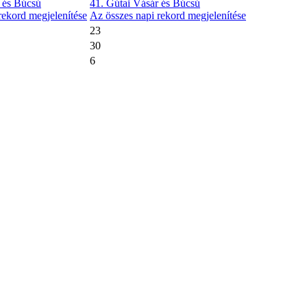
 és Búcsú
41. Gútai Vásár és Búcsú
rekord megjelenítése
Az összes napi rekord megjelenítése
23
30
6