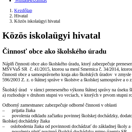
Hulladékszállítás
Kezdőlap
Hivatal
Közös iskolaügyi hivatal
Közös iskolaügyi hivatal
Činnosť obce ako školského úradu
Náplň činnosti obce ako školského úradu, ktorý zabezpečuje prenesen
MŠVVaŠ SR č. 41/2015, ktorou sa mení Smernica č. 34/2014, ktorou s
činnosti obce a samosprávneho kraja ako školských úradov v zmysle
596/2003 Z. z. o štátnej správe v školstve a školskej samospráve a o
Školský úrad v rámci preneseného výkonu štátnej správy na úseku šk
a) rozhoduje v druhom stupni vo veciach, v ktorých v prvom stupni r
Odborný zamestnanec zabezpečuje odborné činnosti v oblasti
– prijatia žiaka
– povolenia odkladu začiatku povinnej školskej dochádzky, dodato
školskej dochádzky žiaka
– oslobodenia žiaka od povinnosti dochádzať do základnej školy a 
– povolenia plniť povinnú školskú dochádzku mimo územia SR,