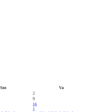
Szo
Va
2
9
16
1