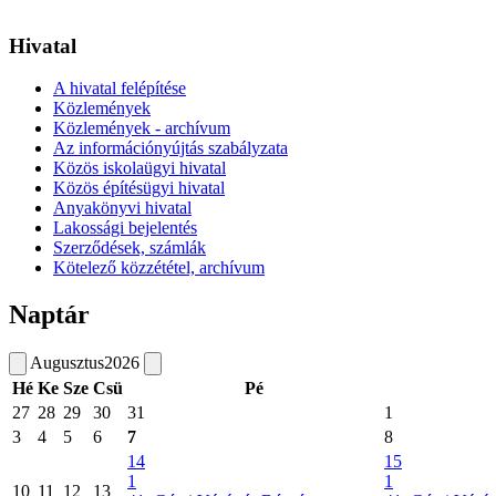
Hivatal
A hivatal felépítése
Közlemények
Közlemények - archívum
Az információnyújtás szabályzata
Közös iskolaügyi hivatal
Közös építésügyi hivatal
Anyakönyvi hivatal
Lakossági bejelentés
Szerződések, számlák
Kötelező közzététel, archívum
Naptár
Augusztus
2026
Hé
Ke
Sze
Csü
Pé
27
28
29
30
31
1
3
4
5
6
7
8
14
15
1
1
10
11
12
13