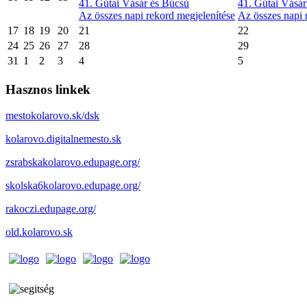
41. Gútai Vásár és Búcsú
41. Gútai Vásár
Az összes napi rekord megjelenítése
Az összes napi 
17
18
19
20
21
22
24
25
26
27
28
29
31
1
2
3
4
5
Hasznos linkek
mestokolarovo.sk/dsk
kolarovo.digitalnemesto.sk
zsrabskakolarovo.edupage.org/
skolska6kolarovo.edupage.org/
rakoczi.edupage.org/
old.kolarovo.sk