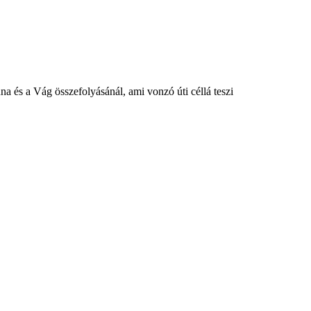
a és a Vág összefolyásánál, ami vonzó úti céllá teszi