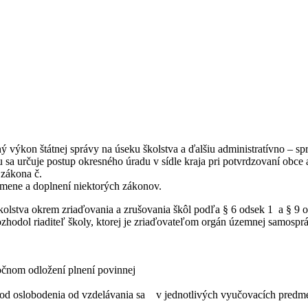
ý výkon štátnej správy na úseku školstva a ďalšiu administratívno – 
a určuje postup okresného úradu v sídle kraja pri potvrdzovaní obce
 zákona č.
 zmene a doplnení niektorých zákonov.
olstva okrem zriaďovania a zrušovania škôl podľa § 6 odsek 1 a § 9 
ozhodol riaditeľ školy, ktorej je zriaďovateľom orgán územnej samospr
čnom odložení plnení povinnej
od oslobodenia od vzdelávania sa v jednotlivých vyučovacích predmet