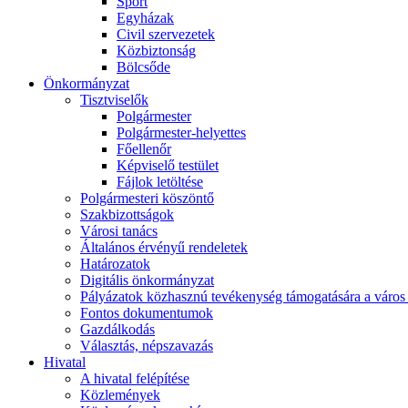
Sport
Egyházak
Civil szervezetek
Közbiztonság
Bölcsőde
Önkormányzat
Tisztviselők
Polgármester
Polgármester-helyettes
Főellenőr
Képviselő testület
Fájlok letöltése
Polgármesteri köszöntő
Szakbizottságok
Városi tanács
Általános érvényű rendeletek
Határozatok
Digitális önkormányzat
Pályázatok közhasznú tevékenység támogatására a város 
Fontos dokumentumok
Gazdálkodás
Választás, népszavazás
Hivatal
A hivatal felépítése
Közlemények