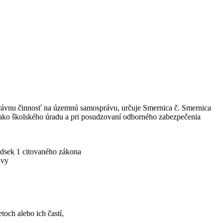
správnu činnosť na územnú samosprávu, určuje Smernica č. Smernica
 ako školského úradu a pri posudzovaní odborného zabezpečenia
odsek 1 citovaného zákona
ávy
och alebo ich častí,