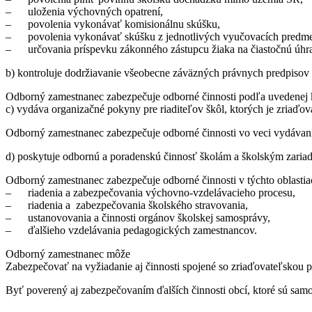
– uloženia výchovných opatrení,
– povolenia vykonávať komisionálnu skúšku,
– povolenia vykonávať skúšku z jednotlivých vyučovacích predmetov
– určovania príspevku zákonného zástupcu žiaka na čiastočnú úhrad
b) kontroluje dodržiavanie všeobecne záväzných právnych predpisov 
Odborný zamestnanec zabezpečuje odborné činnosti podľa uvedenej k
c) vydáva organizačné pokyny pre riaditeľov škôl, ktorých je zriaď
Odborný zamestnanec zabezpečuje odborné činnosti vo veci vydávania
d) poskytuje odbornú a poradenskú činnosť školám a školským zaria
Odborný zamestnanec zabezpečuje odborné činnosti v týchto oblastia
– riadenia a zabezpečovania výchovno-vzdelávacieho procesu,
– riadenia a zabezpečovania školského stravovania,
– ustanovovania a činnosti orgánov školskej samosprávy,
– ďalšieho vzdelávania pedagogických zamestnancov.
Odborný zamestnanec môže
Zabezpečovať na vyžiadanie aj činnosti spojené so zriaďovateľskou 
Byť poverený aj zabezpečovaním ďalších činnosti obcí, ktoré sú sam