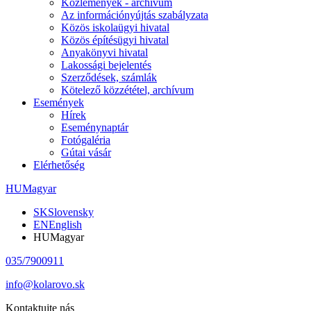
Közlemények - archívum
Az információnyújtás szabályzata
Közös iskolaügyi hivatal
Közös építésügyi hivatal
Anyakönyvi hivatal
Lakossági bejelentés
Szerződések, számlák
Kötelező közzététel, archívum
Események
Hírek
Eseménynaptár
Fotógaléria
Gútai vásár
Elérhetőség
HU
Magyar
SK
Slovensky
EN
English
HU
Magyar
035/7900911
info@kolarovo.sk
Kontaktujte nás