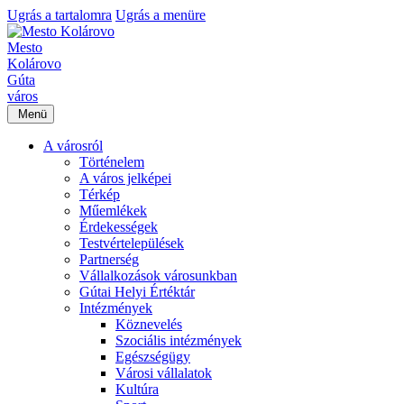
Ugrás a tartalomra
Ugrás a menüre
Mesto
Kolárovo
Gúta
város
Menü
A városról
Történelem
A város jelképei
Térkép
Műemlékek
Érdekességek
Testvértelepülések
Partnerség
Vállalkozások városunkban
Gútai Helyi Értéktár
Intézmények
Köznevelés
Szociális intézmények
Egészségügy
Városi vállalatok
Kultúra