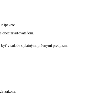
 inšpekcie
je obec zriaďovateľom.
 byť v súlade s platnými právnymi predpismi.
 23 zákona,