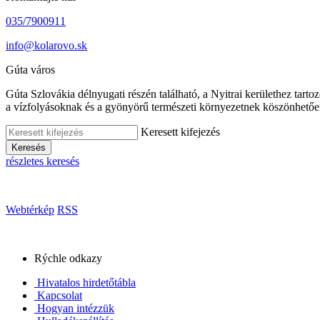
035/7900911
info@kolarovo.sk
Gúta város
Gúta Szlovákia délnyugati részén található, a Nyitrai kerülethez tart
a vízfolyásoknak és a gyönyörű természeti környezetnek köszönhetőe
Keresett kifejezés
Keresés
részletes keresés
Webtérkép
RSS
Rýchle odkazy
Hivatalos hirdetőtábla
Kapcsolat
Hogyan intézzük