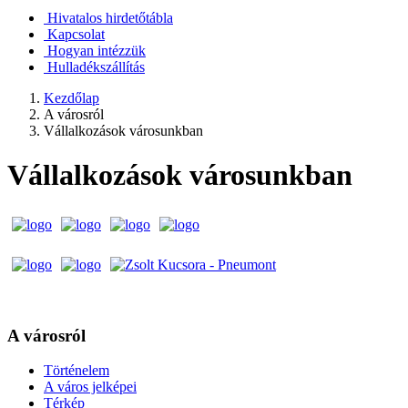
Hivatalos hirdetőtábla
Kapcsolat
Hogyan intézzük
Hulladékszállítás
Kezdőlap
A városról
Vállalkozások városunkban
Vállalkozások városunkban
A városról
Történelem
A város jelképei
Térkép