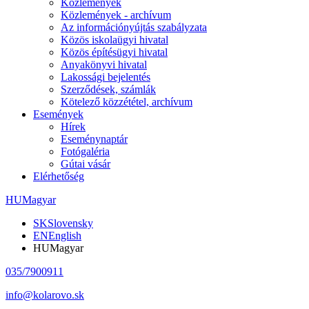
Közlemények
Közlemények - archívum
Az információnyújtás szabályzata
Közös iskolaügyi hivatal
Közös építésügyi hivatal
Anyakönyvi hivatal
Lakossági bejelentés
Szerződések, számlák
Kötelező közzététel, archívum
Események
Hírek
Eseménynaptár
Fotógaléria
Gútai vásár
Elérhetőség
HU
Magyar
SK
Slovensky
EN
English
HU
Magyar
035/7900911
info@kolarovo.sk