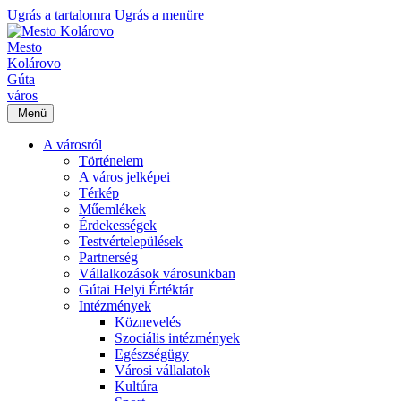
Ugrás a tartalomra
Ugrás a menüre
Mesto
Kolárovo
Gúta
város
Menü
A városról
Történelem
A város jelképei
Térkép
Műemlékek
Érdekességek
Testvértelepülések
Partnerség
Vállalkozások városunkban
Gútai Helyi Értéktár
Intézmények
Köznevelés
Szociális intézmények
Egészségügy
Városi vállalatok
Kultúra