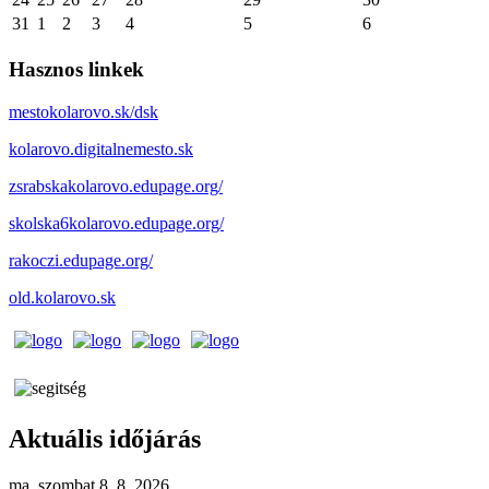
31
1
2
3
4
5
6
Hasznos linkek
mestokolarovo.sk/dsk
kolarovo.digitalnemesto.sk
zsrabskakolarovo.edupage.org/
skolska6kolarovo.edupage.org/
rakoczi.edupage.org/
old.kolarovo.sk
Aktuális időjárás
ma, szombat 8. 8. 2026