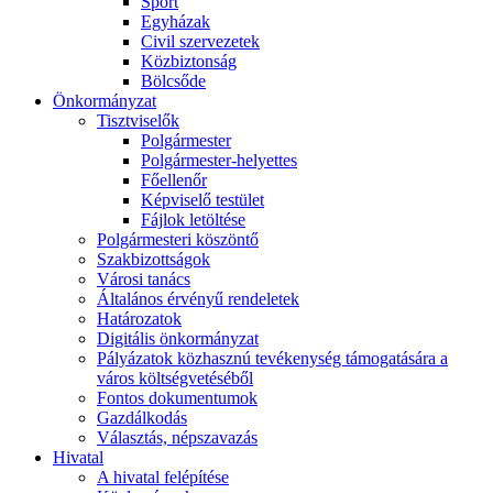
Sport
Egyházak
Civil szervezetek
Közbiztonság
Bölcsőde
Önkormányzat
Tisztviselők
Polgármester
Polgármester-helyettes
Főellenőr
Képviselő testület
Fájlok letöltése
Polgármesteri köszöntő
Szakbizottságok
Városi tanács
Általános érvényű rendeletek
Határozatok
Digitális önkormányzat
Pályázatok közhasznú tevékenység támogatására a
város költségvetéséből
Fontos dokumentumok
Gazdálkodás
Választás, népszavazás
Hivatal
A hivatal felépítése