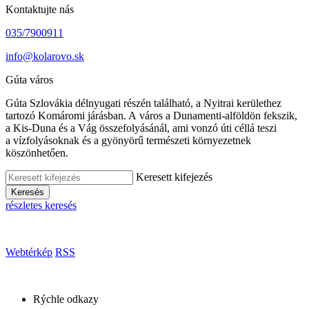
Kontaktujte nás
035/7900911
info@kolarovo.sk
Gúta város
Gúta Szlovákia délnyugati részén található, a Nyitrai kerülethez
tartozó Komáromi járásban. A város a Dunamenti-alföldön fekszik,
a Kis-Duna és a Vág összefolyásánál, ami vonzó úti céllá teszi
a vízfolyásoknak és a gyönyörű természeti környezetnek
köszönhetően.
Keresett kifejezés
Keresés
részletes keresés
Webtérkép
RSS
Rýchle odkazy