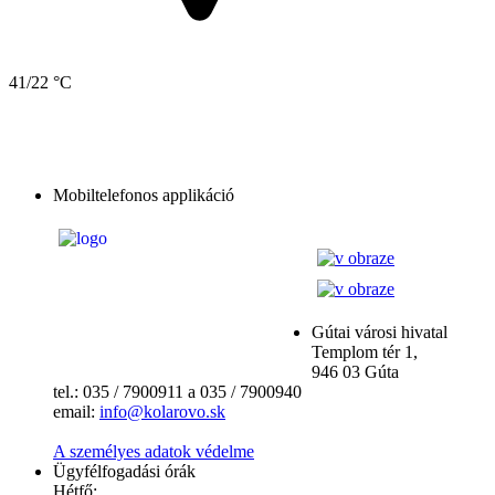
41/22 °C
Mobiltelefonos applikáció
Gútai városi hivatal
Templom tér 1,
946 03 Gúta
tel.: 035 / 7900911 a 035 / 7900940
email:
info@kolarovo.sk
A személyes adatok védelme
Ügyfélfogadási órák
Hétfő: