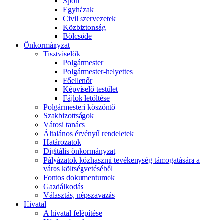
Sport
Egyházak
Civil szervezetek
Közbiztonság
Bölcsőde
Önkormányzat
Tisztviselők
Polgármester
Polgármester-helyettes
Főellenőr
Képviselő testület
Fájlok letöltése
Polgármesteri köszöntő
Szakbizottságok
Városi tanács
Általános érvényű rendeletek
Határozatok
Digitális önkormányzat
Pályázatok közhasznú tevékenység támogatására a
város költségvetéséből
Fontos dokumentumok
Gazdálkodás
Választás, népszavazás
Hivatal
A hivatal felépítése