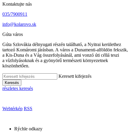
Kontaktujte nás
035/7900911
info@kolarovo.sk
Gúta város
Gúta Szlovákia délnyugati részén található, a Nyitrai kerülethez
tartozó Komáromi járásban. A város a Dunamenti-alföldön fekszik,
a Kis-Duna és a Vág összefolyásánál, ami vonzó úti céllá teszi
a vízfolyásoknak és a gyönyörű természeti környezetnek
köszönhetően.
Keresett kifejezés
Keresés
részletes keresés
Webtérkép
RSS
Rýchle odkazy