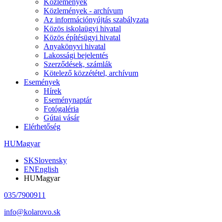
Közlemények
Közlemények - archívum
Az információnyújtás szabályzata
Közös iskolaügyi hivatal
Közös építésügyi hivatal
Anyakönyvi hivatal
Lakossági bejelentés
Szerződések, számlák
Kötelező közzététel, archívum
Események
Hírek
Eseménynaptár
Fotógaléria
Gútai vásár
Elérhetőség
HU
Magyar
SK
Slovensky
EN
English
HU
Magyar
035/7900911
info@kolarovo.sk