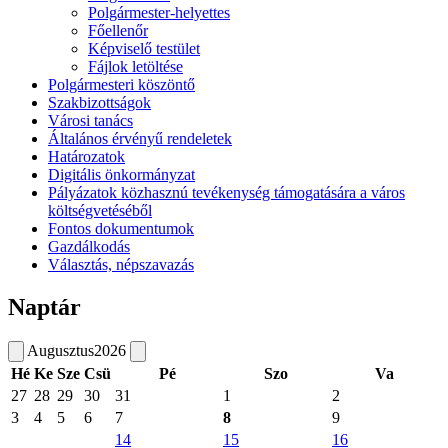
Polgármester-helyettes
Főellenőr
Képviselő testület
Fájlok letöltése
Polgármesteri köszöntő
Szakbizottságok
Városi tanács
Általános érvényű rendeletek
Határozatok
Digitális önkormányzat
Pályázatok közhasznú tevékenység támogatására a város
költségvetéséből
Fontos dokumentumok
Gazdálkodás
Választás, népszavazás
Naptár
Augusztus
2026
Hé
Ke
Sze
Csü
Pé
Szo
Va
27
28
29
30
31
1
2
3
4
5
6
7
8
9
14
15
16