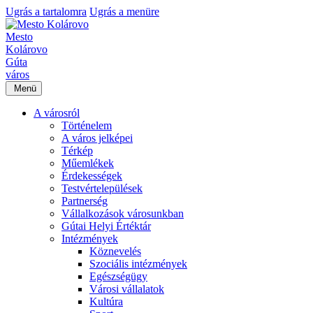
Ugrás a tartalomra
Ugrás a menüre
Mesto
Kolárovo
Gúta
város
Menü
A városról
Történelem
A város jelképei
Térkép
Műemlékek
Érdekességek
Testvértelepülések
Partnerség
Vállalkozások városunkban
Gútai Helyi Értéktár
Intézmények
Köznevelés
Szociális intézmények
Egészségügy
Városi vállalatok
Kultúra