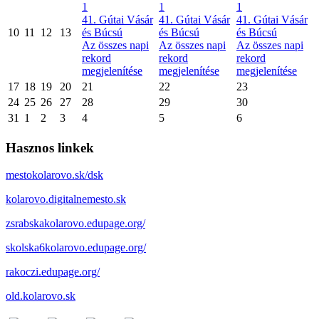
1
1
1
41. Gútai Vásár
41. Gútai Vásár
41. Gútai Vásár
10
11
12
13
és Búcsú
és Búcsú
és Búcsú
Az összes napi
Az összes napi
Az összes napi
rekord
rekord
rekord
megjelenítése
megjelenítése
megjelenítése
17
18
19
20
21
22
23
24
25
26
27
28
29
30
31
1
2
3
4
5
6
Hasznos linkek
mestokolarovo.sk/dsk
kolarovo.digitalnemesto.sk
zsrabskakolarovo.edupage.org/
skolska6kolarovo.edupage.org/
rakoczi.edupage.org/
old.kolarovo.sk