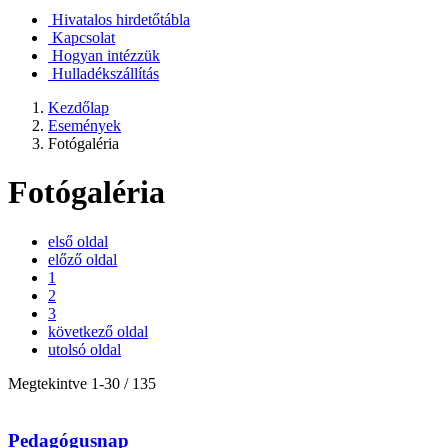
Hivatalos hirdetőtábla
Kapcsolat
Hogyan intézzük
Hulladékszállítás
Kezdőlap
Események
Fotógaléria
Fotógaléria
első oldal
előző oldal
1
2
3
következő oldal
utolsó oldal
Megtekintve
1
-
30
/ 135
Pedagógusnap