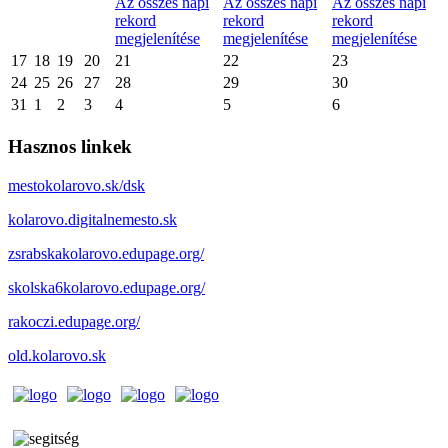
Az összes napi
Az összes napi
Az összes napi
rekord
rekord
rekord
megjelenítése
megjelenítése
megjelenítése
17
18
19
20
21
22
23
24
25
26
27
28
29
30
31
1
2
3
4
5
6
Hasznos linkek
mestokolarovo.sk/dsk
kolarovo.digitalnemesto.sk
zsrabskakolarovo.edupage.org/
skolska6kolarovo.edupage.org/
rakoczi.edupage.org/
old.kolarovo.sk