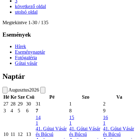
3
következő oldal
utolsó oldal
Megtekintve
1
-
30
/ 135
Események
Hírek
Eseménynaptár
Fotógaléria
Gútai vásár
Naptár
Augusztus
2026
Hé
Ke
Sze
Csü
Pé
Szo
Va
27
28
29
30
31
1
2
3
4
5
6
7
8
9
14
15
16
1
1
1
41. Gútai Vásár
41. Gútai Vásár
41. Gútai Vásár
10
11
12
13
és Búcsú
és Búcsú
és Búcsú