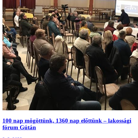
100 nap mögöttünk, 1360 nap előttünk – lakossági
fórum Gútán