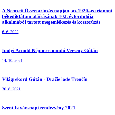
A Nemzeti Összetartozás napján, az 1920-as trianoni
békediktátum aláírásának 102. évfordulója
alkalmából tartott megemlékezés és koszorúzás
6. 6. 2022
Ipolyi Arnold Népmesemondó Verseny Gútán
14. 10. 2021
Világrekord Gútán - Dračie lode Trenčín
30. 8. 2021
Szent István-napi rendezvény 2021