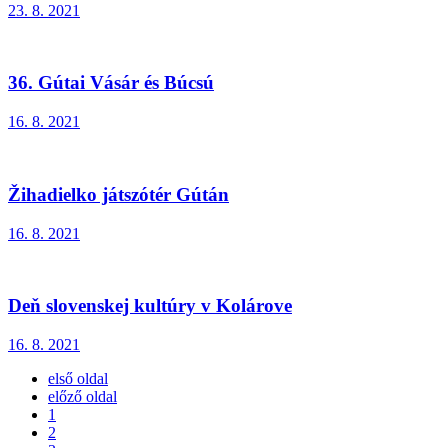
23. 8. 2021
36. Gútai Vásár és Búcsú
16. 8. 2021
Žihadielko játszótér Gútán
16. 8. 2021
Deň slovenskej kultúry v Kolárove
16. 8. 2021
első oldal
előző oldal
1
2