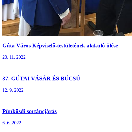
Gúta Város Képviselő-testületének alakuló ülése
23. 11. 2022
37. GÚTAI VÁSÁR ÉS BÚCSÚ
12. 9. 2022
Pünkösdi sortáncjárás
6. 6. 2022