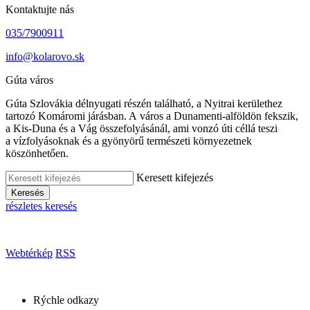
Kontaktujte nás
035/7900911
info@kolarovo.sk
Gúta város
Gúta Szlovákia délnyugati részén található, a Nyitrai kerülethez
tartozó Komáromi járásban. A város a Dunamenti-alföldön fekszik,
a Kis-Duna és a Vág összefolyásánál, ami vonzó úti céllá teszi
a vízfolyásoknak és a gyönyörű természeti környezetnek
köszönhetően.
Keresett kifejezés
Keresés
részletes keresés
Webtérkép
RSS
Rýchle odkazy