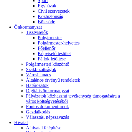
Sport
Egyházak
Civil szervezetek
Közbiztonság
Bölcsőde
Önkormányzat
Tisztviselők
Polgármester
Polgármester-helyettes
Főellenőr
Képviselő testület
Fájlok letöltése
Polgármesteri köszöntő
Szakbizottságok
Városi tanács
Általános érvényű rendeletek
Határozatok
Digitális önkormányzat
Pályázatok közhasznú tevékenység támogatására a
város költségvetéséből
Fontos dokumentumok
Gazdálkodás
Választás, népszavazás
Hivatal
A hivatal felépítése