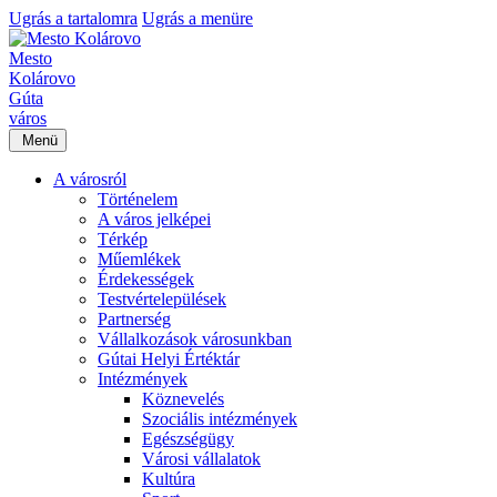
Ugrás a tartalomra
Ugrás a menüre
Mesto
Kolárovo
Gúta
város
Menü
A városról
Történelem
A város jelképei
Térkép
Műemlékek
Érdekességek
Testvértelepülések
Partnerség
Vállalkozások városunkban
Gútai Helyi Értéktár
Intézmények
Köznevelés
Szociális intézmények
Egészségügy
Városi vállalatok
Kultúra