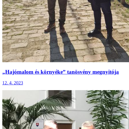
„Hajómalom és környéke” tanösvény megnyitója
12. 4. 2023