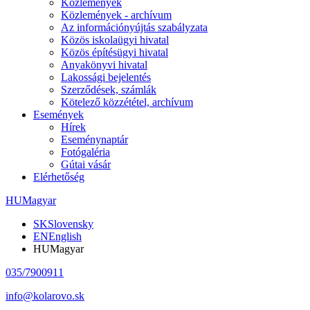
Közlemények
Közlemények - archívum
Az információnyújtás szabályzata
Közös iskolaügyi hivatal
Közös építésügyi hivatal
Anyakönyvi hivatal
Lakossági bejelentés
Szerződések, számlák
Kötelező közzététel, archívum
Események
Hírek
Eseménynaptár
Fotógaléria
Gútai vásár
Elérhetőség
HU
Magyar
SK
Slovensky
EN
English
HU
Magyar
035/7900911
info@kolarovo.sk