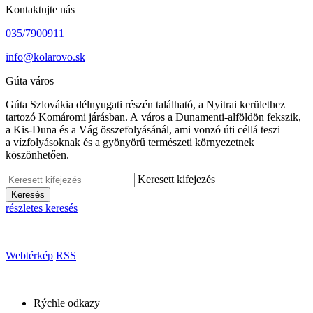
Kontaktujte nás
035/7900911
info@kolarovo.sk
Gúta város
Gúta Szlovákia délnyugati részén található, a Nyitrai kerülethez
tartozó Komáromi járásban. A város a Dunamenti-alföldön fekszik,
a Kis-Duna és a Vág összefolyásánál, ami vonzó úti céllá teszi
a vízfolyásoknak és a gyönyörű természeti környezetnek
köszönhetően.
Keresett kifejezés
Keresés
részletes keresés
Webtérkép
RSS
Rýchle odkazy