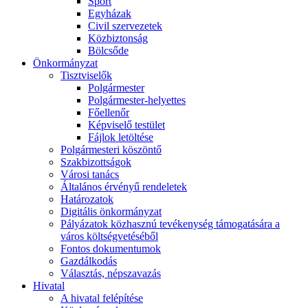
Sport
Egyházak
Civil szervezetek
Közbiztonság
Bölcsőde
Önkormányzat
Tisztviselők
Polgármester
Polgármester-helyettes
Főellenőr
Képviselő testület
Fájlok letöltése
Polgármesteri köszöntő
Szakbizottságok
Városi tanács
Általános érvényű rendeletek
Határozatok
Digitális önkormányzat
Pályázatok közhasznú tevékenység támogatására a
város költségvetéséből
Fontos dokumentumok
Gazdálkodás
Választás, népszavazás
Hivatal
A hivatal felépítése