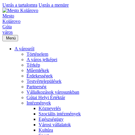
Ugrás a tartalomra
Ugrás a menüre
Mesto
Kolárovo
Gúta
város
Menü
A városról
Történelem
A város jelképei
Térkép
Műemlékek
Érdekességek
Testvértelepülések
Partnerség
Vállalkozások városunkban
Gútai Helyi Értéktár
Intézmények
Köznevelés
Szociális intézmények
Egészségügy
Városi vállalatok
Kultúra