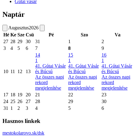
Gútai vásár
Naptár
Augusztus
2026
Hé
Ke
Sze
Csü
Pé
Szo
Va
27
28
29
30
31
1
2
3
4
5
6
7
8
9
14
15
16
1
1
1
41. Gútai Vásár
41. Gútai Vásár
41. Gútai Vásár
10
11
12
13
és Búcsú
és Búcsú
és Búcsú
Az összes napi
Az összes napi
Az összes napi
rekord
rekord
rekord
megjelenítése
megjelenítése
megjelenítése
17
18
19
20
21
22
23
24
25
26
27
28
29
30
31
1
2
3
4
5
6
Hasznos linkek
mestokolarovo.sk/dsk