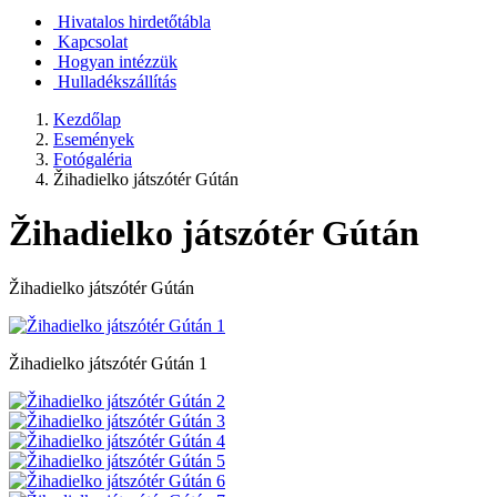
Hivatalos hirdetőtábla
Kapcsolat
Hogyan intézzük
Hulladékszállítás
Kezdőlap
Események
Fotógaléria
Žihadielko játszótér Gútán
Žihadielko játszótér Gútán
Žihadielko játszótér Gútán
Žihadielko játszótér Gútán 1