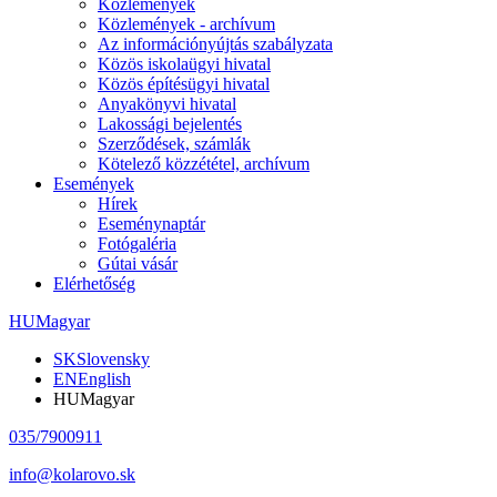
Közlemények
Közlemények - archívum
Az információnyújtás szabályzata
Közös iskolaügyi hivatal
Közös építésügyi hivatal
Anyakönyvi hivatal
Lakossági bejelentés
Szerződések, számlák
Kötelező közzététel, archívum
Események
Hírek
Eseménynaptár
Fotógaléria
Gútai vásár
Elérhetőség
HU
Magyar
SK
Slovensky
EN
English
HU
Magyar
035/7900911
info@kolarovo.sk