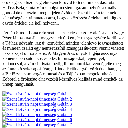
örökség szakbizottság elnökének rövid történelmi előadása után
Halász Béla, Gúta Város polgármestere igazán mély és aktuális
gondolatokat osztott meg a jelenlévőkkel. Szent István tetteinek
jelentőségével rámutatott arra, hogy a közösség érdekeit mindig az
egyén érdekei elé kell helyezni.
Ezután Simon Ilona református tiszteletes asszony áldásával a Nagy
Péter János atya által megszentelt új kenyér megszegésére került sor
a Tájház udvarán. Az új kenyérből minden jelenlevő fogyaszthatott
és minden család egy nemzetiszínű szalaggal átkötött veknit vihetett
haza a saját otthonába is. A Magyar Asszonyok Ligája asszonyai
kemencében sütött sós és édes finomságokkal, lepénnyel,
kattanccsal, a városi hivatal pedig finom borokkal vendégelte meg
az ünneplő sokaságot. Varga Linda Bettina gyönyörű énekhangja,
a Bellő zenekar pergő ritmusai és a Tájházban megtekinthető
Zoboralja öröksége elnevezésű kézműves kiállítás mind emelték az
ünnep hangulatát.