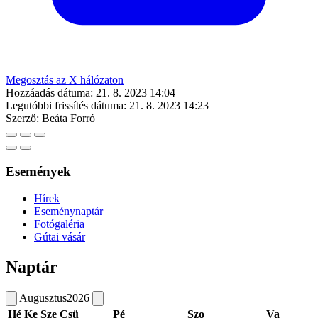
Megosztás az X hálózaton
Hozzáadás dátuma:
21. 8. 2023 14:04
Legutóbbi frissítés dátuma:
21. 8. 2023 14:23
Szerző:
Beáta Forró
Események
Hírek
Eseménynaptár
Fotógaléria
Gútai vásár
Naptár
Augusztus
2026
Hé
Ke
Sze
Csü
Pé
Szo
Va