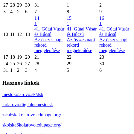
27
28
29
30
31
1
2
3
4
5
6
7
8
9
14
15
16
1
1
1
41. Gútai Vásár
41. Gútai Vásár
41. Gútai Vásár
10
11
12
13
és Búcsú
és Búcsú
és Búcsú
Az összes napi
Az összes napi
Az összes napi
rekord
rekord
rekord
megjelenítése
megjelenítése
megjelenítése
17
18
19
20
21
22
23
24
25
26
27
28
29
30
31
1
2
3
4
5
6
Hasznos linkek
mestokolarovo.sk/dsk
kolarovo.digitalnemesto.sk
zsrabskakolarovo.edupage.org/
skolska6kolarovo.edupage.org/