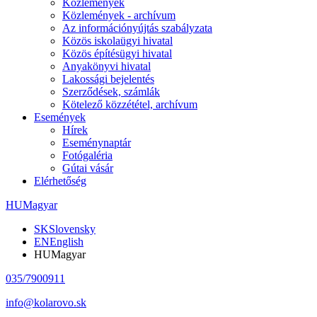
Közlemények
Közlemények - archívum
Az információnyújtás szabályzata
Közös iskolaügyi hivatal
Közös építésügyi hivatal
Anyakönyvi hivatal
Lakossági bejelentés
Szerződések, számlák
Kötelező közzététel, archívum
Események
Hírek
Eseménynaptár
Fotógaléria
Gútai vásár
Elérhetőség
HU
Magyar
SK
Slovensky
EN
English
HU
Magyar
035/7900911
info@kolarovo.sk