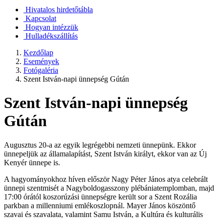
Hivatalos hirdetőtábla
Kapcsolat
Hogyan intézzük
Hulladékszállítás
Kezdőlap
Események
Fotógaléria
Szent István-napi ünnepség Gútán
Szent István-napi ünnepség
Gútán
Augusztus 20-a az egyik legrégebbi nemzeti ünnepünk. Ekkor
ünnepeljük az államalapítást, Szent István királyt, ekkor van az Új
Kenyér ünnepe is.
A hagyományokhoz híven először Nagy Péter János atya celebrált
ünnepi szentmisét a Nagyboldogasszony plébániatemplomban, majd
17:00 órától koszorúzási ünnepségre került sor a Szent Rozália
parkban a millenniumi emlékoszlopnál. Mayer János köszöntő
szavai és szavalata, valamint Samu István, a Kultúra és kulturális