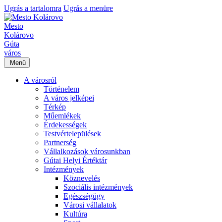
Ugrás a tartalomra
Ugrás a menüre
Mesto
Kolárovo
Gúta
város
Menü
A városról
Történelem
A város jelképei
Térkép
Műemlékek
Érdekességek
Testvértelepülések
Partnerség
Vállalkozások városunkban
Gútai Helyi Értéktár
Intézmények
Köznevelés
Szociális intézmények
Egészségügy
Városi vállalatok
Kultúra