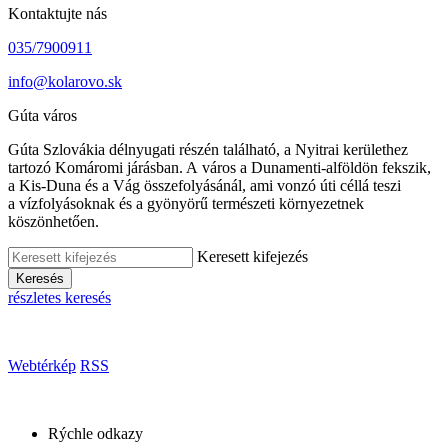
Kontaktujte nás
035/7900911
info@kolarovo.sk
Gúta város
Gúta Szlovákia délnyugati részén található, a Nyitrai kerülethez
tartozó Komáromi járásban. A város a Dunamenti-alföldön fekszik,
a Kis-Duna és a Vág összefolyásánál, ami vonzó úti céllá teszi
a vízfolyásoknak és a gyönyörű természeti környezetnek
köszönhetően.
Keresett kifejezés
Keresés
részletes keresés
Webtérkép
RSS
Rýchle odkazy