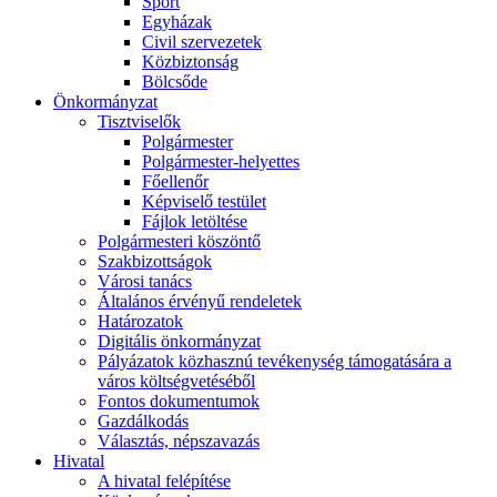
Sport
Egyházak
Civil szervezetek
Közbiztonság
Bölcsőde
Önkormányzat
Tisztviselők
Polgármester
Polgármester-helyettes
Főellenőr
Képviselő testület
Fájlok letöltése
Polgármesteri köszöntő
Szakbizottságok
Városi tanács
Általános érvényű rendeletek
Határozatok
Digitális önkormányzat
Pályázatok közhasznú tevékenység támogatására a
város költségvetéséből
Fontos dokumentumok
Gazdálkodás
Választás, népszavazás
Hivatal
A hivatal felépítése