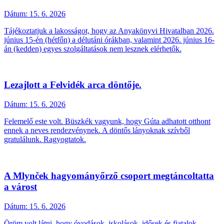
Dátum:
15. 6. 2026
Tájékoztatjuk a lakosságot, hogy az Anyakönyvi Hivatalban 2026.
június 15-én (hétfőn) a délutáni órákban, valamint 2026. június 16-
án (kedden) egyes szolgáltatások nem lesznek elérhetők.
Lezajlott a Felvidék arca döntője.
Dátum:
15. 6. 2026
Felemelő este volt. Büszkék vagyunk, hogy Gúta adhatott otthont
ennek a neves rendezvénynek. A döntős lányoknak szívből
gratulálunk. Ragyogtatok.
A Mlynček hagyományőrző csoport megtáncoltatta
a várost
Dátum:
15. 6. 2026
Öröm volt látni, hogy óvodások, iskolások, idősek és fiatalok