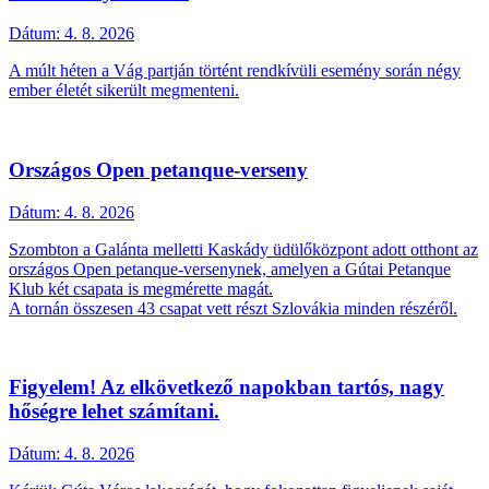
Dátum:
4. 8. 2026
A múlt héten a Vág partján történt rendkívüli esemény során négy
ember életét sikerült megmenteni.
Országos Open petanque-verseny
Dátum:
4. 8. 2026
Szombton a Galánta melletti Kaskády üdülőközpont adott otthont az
országos Open petanque-versenynek, amelyen a Gútai Petanque
Klub két csapata is megmérette magát.
A tornán összesen 43 csapat vett részt Szlovákia minden részéről.
Figyelem! Az elkövetkező napokban tartós, nagy
hőségre lehet számítani.
Dátum:
4. 8. 2026