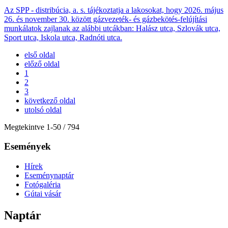
Az SPP - distribúcia, a. s. tájékoztatja a lakosokat, hogy 2026. május
26. és november 30. között gázvezeték- és gázbekötés-felújítási
munkálatok zajlanak az alábbi utcákban: Halász utca, Szlovák utca,
Sport utca, Iskola utca, Radnóti utca.
első oldal
előző oldal
1
2
3
következő oldal
utolsó oldal
Megtekintve
1
-
50
/ 794
Események
Hírek
Eseménynaptár
Fotógaléria
Gútai vásár
Naptár