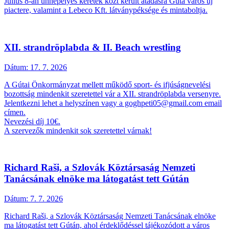
Július 8-án ünnepélyes keretek közt került átadásra Gúta város új
piactere, valamint a Lebeco Kft. látványpéksége és mintaboltja.
XII. strandröplabda & II. Beach wrestling
Dátum:
17. 7. 2026
A Gútai Önkormányzat mellett működő sport- és ifjúságnevelési
bozottság mindenkit szeretettel vár a XII. strandröplabda versenyre.
Jelentkezni lehet a helyszínen vagy a goghpeti05@gmail.com email
címen.
Nevezési díj 10€.
A szervezők mindenkit sok szeretettel várnak!
Richard Raši, a Szlovák Köztársaság Nemzeti
Tanácsának elnöke ma látogatást tett Gútán
Dátum:
7. 7. 2026
Richard Raši, a Szlovák Köztársaság Nemzeti Tanácsának elnöke
ma látogatást tett Gútán, ahol érdeklődéssel tájékozódott a város