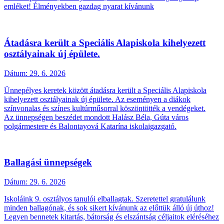
emléket! Élményekben gazdag nyarat kívánunk
Átadásra került a Speciális Alapiskola kihelyezett
osztályainak új épülete.
Dátum:
29. 6. 2026
Ünnepélyes keretek között átadásra került a Speciális Alapiskola
kihelyezett osztályainak új épülete. Az eseményen a diákok
színvonalas és színes kultúrműsorral köszöntötték a vendégeket.
Az ünnepségen beszédet mondott Halász Béla, Gúta város
polgármestere és Balontayová Katarína iskolaigazgató.
Ballagási ünnepségek
Dátum:
29. 6. 2026
Iskoláink 9. osztályos tanulói elballagtak. Szeretettel gratulálunk
minden ballagónak, és sok sikert kívánunk az előttük álló új úthoz!
Legyen bennetek kitartás, bátorság és elszántság céljaitok eléréséhez