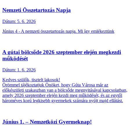
Nemzeti Összetartozás Napja
Dátum:
5. 6. 2026
Június 4 - A nemzeti összetartozás napja. Mi így emlékeztünk
A gútai bölcsőde 2026 szeptember elején megkezdi
működését
Dátum:
1. 6. 2026
Kedves szülők, tisztelt lakosok!
Örömmel tájékoztatjuk Önöket, hogy Gúta Városa már az
előkészületi szakaszban van a bölcsőde megnyitásával kapcsolatban,
amely 2026 szeptember elején kezdi meg működését, és az egytől
hároméves korú legkisebb gyermekek számára nyújt majd ellátást.
Június 1. – Nemzetközi Gyermeknap!