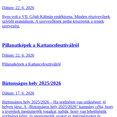
Dátum:
22. 6. 2026
Ilyen volt a VII. Gőgh Kálmán emléktorna. Minden résztvevőnek
szívből gratulálunk. A szervezőknek pedig köszönjük a remek
szervezést.
Pillanatképek a Kattancsfesztiválról
Dátum:
22. 6. 2026
Pillanatképek a Kattancsfesztiválról
Biztonságos hely 2025/2026
Dátum:
17. 6. 2026
Biztonságos hely 2025/2026 – Ha segítségre van szükséged, jó
helyen jársz. A „Biztonságos hely 2025/2026” kampány célja, hogy
a gyerekek megismerjék jogaikat, tudják, hogy van lehetőségük
segítséget kérni, és megismerjék azokat az intézményeket és