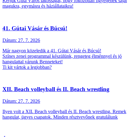
Kérjük Gúta Város lakosságát, hogy fokozottan figyeljenek saját
magukra, egymásra és háziállataikra!
41. Gútai Vásár és Búcsú!
Dátum:
27. 7. 2026
Már nagyon közeledik a 41. Gútai Vásár és Búcsú!
Színes zenei programmal készülünk, rengeteg élménnyel és jó
hangulattal várunk Benneteket!
Ti kit vártok a legjobban?
XII. Beach volleyball és II. Beach wrestling
Dátum:
27. 7. 2026
Ilyen volt a XII. Beach volleyball és II. Beach wrestling. Remek
hangulat, ügyes csapatok. Minden résztvevőnek gratulálunk