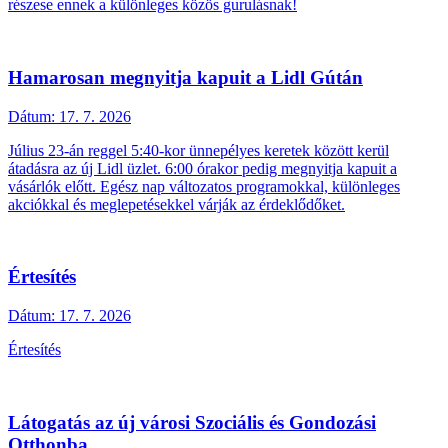
részese ennek a különleges közös gurulásnak!
Hamarosan megnyitja kapuit a Lidl Gútán
Dátum:
17. 7. 2026
Július 23-án reggel 5:40-kor ünnepélyes keretek között kerül
átadásra az új Lidl üzlet. 6:00 órakor pedig megnyitja kapuit a
vásárlók előtt. Egész nap változatos programokkal, különleges
akciókkal és meglepetésekkel várják az érdeklődőket.
Értesítés
Dátum:
17. 7. 2026
Értesítés
Látogatás az új városi Szociális és Gondozási
Otthonba