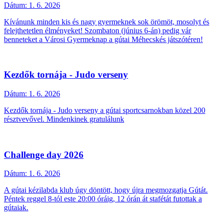
Dátum:
1. 6. 2026
Kívánunk minden kis és nagy gyermeknek sok örömöt, mosolyt és
felejthetetlen élményeket! Szombaton (június 6-án) pedig vár
benneteket a Városi Gyermeknap a gútai Méhecskés játszótéren!
Kezdők tornája - Judo verseny
Dátum:
1. 6. 2026
Kezdők tornája - Judo verseny a gútai sportcsarnokban közel 200
résztvevővel. Mindenkinek gratulálunk
Challenge day 2026
Dátum:
1. 6. 2026
A gútai kézilabda klub úgy döntött, hogy újra megmozgatja Gútát.
Péntek reggel 8-tól este 20:00 óráig, 12 órán át stafétát futottak a
gútaiak.