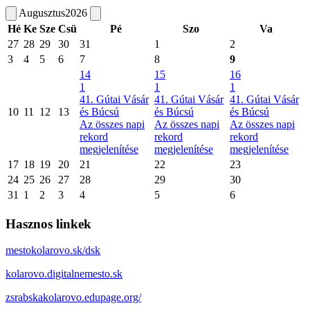
Augusztus
2026
Hé
Ke
Sze
Csü
Pé
Szo
Va
27
28
29
30
31
1
2
3
4
5
6
7
8
9
14
15
16
1
1
1
41. Gútai Vásár
41. Gútai Vásár
41. Gútai Vásár
10
11
12
13
és Búcsú
és Búcsú
és Búcsú
Az összes napi
Az összes napi
Az összes napi
rekord
rekord
rekord
megjelenítése
megjelenítése
megjelenítése
17
18
19
20
21
22
23
24
25
26
27
28
29
30
31
1
2
3
4
5
6
Hasznos linkek
mestokolarovo.sk/dsk
kolarovo.digitalnemesto.sk
zsrabskakolarovo.edupage.org/