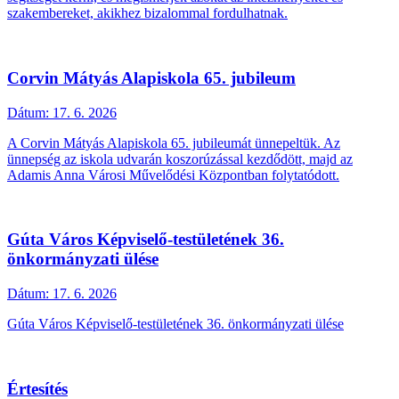
szakembereket, akikhez bizalommal fordulhatnak.
Corvin Mátyás Alapiskola 65. jubileum
Dátum:
17. 6. 2026
A Corvin Mátyás Alapiskola 65. jubileumát ünnepeltük. Az
ünnepség az iskola udvarán koszorúzással kezdődött, majd az
Adamis Anna Városi Művelődési Központban folytatódott.
Gúta Város Képviselő-testületének 36.
önkormányzati ülése
Dátum:
17. 6. 2026
Gúta Város Képviselő-testületének 36. önkormányzati ülése
Értesítés