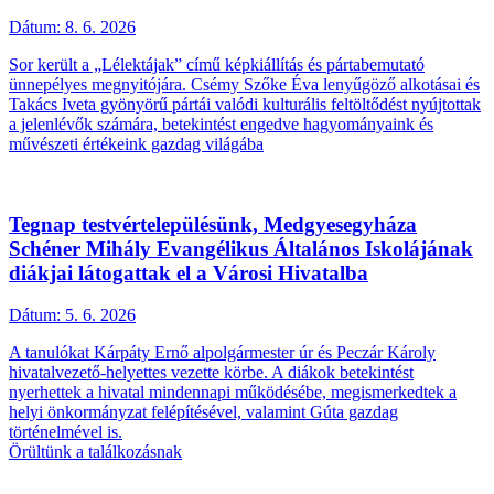
Dátum:
8. 6. 2026
Sor került a „Lélektájak” című képkiállítás és pártabemutató
ünnepélyes megnyitójára. Csémy Szőke Éva lenyűgöző alkotásai és
Takács Iveta gyönyörű pártái valódi kulturális feltöltődést nyújtottak
a jelenlévők számára, betekintést engedve hagyományaink és
művészeti értékeink gazdag világába
Tegnap testvértelepülésünk, Medgyesegyháza
Schéner Mihály Evangélikus Általános Iskolájának
diákjai látogattak el a Városi Hivatalba
Dátum:
5. 6. 2026
A tanulókat Kárpáty Ernő alpolgármester úr és Peczár Károly
hivatalvezető-helyettes vezette körbe. A diákok betekintést
nyerhettek a hivatal mindennapi működésébe, megismerkedtek a
helyi önkormányzat felépítésével, valamint Gúta gazdag
történelmével is.
Örültünk a találkozásnak