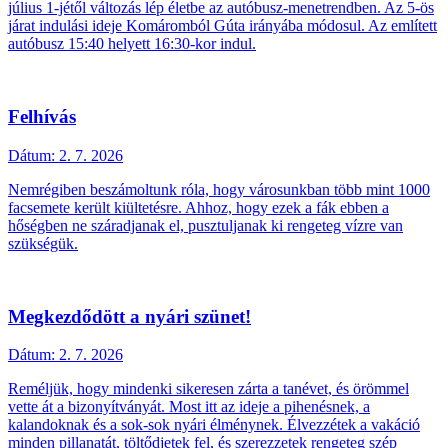
július 1-jétől változás lép életbe az autóbusz-menetrendben. Az 5-ös
járat indulási ideje Komáromból Gúta irányába módosul. Az említett
autóbusz 15:40 helyett 16:30-kor indul.
Felhívás
Dátum:
2. 7. 2026
Nemrégiben beszámoltunk róla, hogy városunkban több mint 1000
facsemete került kiültetésre. Ahhoz, hogy ezek a fák ebben a
hőségben ne száradjanak el, pusztuljanak ki rengeteg vízre van
szükségük.
Megkezdődött a nyári szünet!
Dátum:
2. 7. 2026
Reméljük, hogy mindenki sikeresen zárta a tanévet, és örömmel
vette át a bizonyítványát. Most itt az ideje a pihenésnek, a
kalandoknak és a sok-sok nyári élménynek. Élvezzétek a vakáció
minden pillanatát, töltődjetek fel, és szerezzetek rengeteg szép