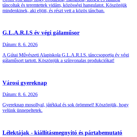
táncoltak és teremtettek vidám, közösségi hangulatot. Köszönjük
mindenkinek, aki eljött, és részt vett a közös táncban.
G.L.A.R.I.S év végi gálaműsor
Dátum:
8. 6. 2026
A Gútai Művészeti Alapiskola G.L.A.R.I.S. tánccsoportja év végi
gálaműsort tartott. Köszönjük a színvonalas produkciókat!
Városi gyereknap
Dátum:
8. 6. 2026
Gyereknap mosollyal, játékkal és sok örömmel! Köszönjük, hogy
velünk ünnepeltetek.
Lélektájak - kiállításmegnyitó és pártabemutató