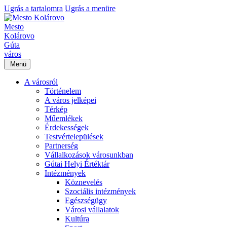
Ugrás a tartalomra
Ugrás a menüre
Mesto
Kolárovo
Gúta
város
Menü
A városról
Történelem
A város jelképei
Térkép
Műemlékek
Érdekességek
Testvértelepülések
Partnerség
Vállalkozások városunkban
Gútai Helyi Értéktár
Intézmények
Köznevelés
Szociális intézmények
Egészségügy
Városi vállalatok
Kultúra