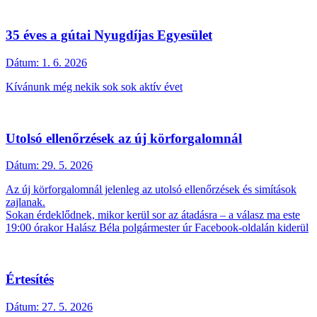
35 éves a gútai Nyugdíjas Egyesület
Dátum:
1. 6. 2026
Kívánunk még nekik sok sok aktív évet
Utolsó ellenőrzések az új körforgalomnál
Dátum:
29. 5. 2026
Az új körforgalomnál jelenleg az utolsó ellenőrzések és simítások
zajlanak.
Sokan érdeklődnek, mikor kerül sor az átadásra – a válasz ma este
19:00 órakor Halász Béla polgármester úr Facebook-oldalán kiderül
Értesítés
Dátum:
27. 5. 2026