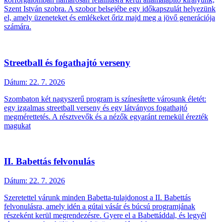
Szent István szobra. A szobor belsejébe egy időkapszulát helyezünk
el, amely üzeneteket és emlékeket őriz majd meg a jövő generációja
számára.
Streetball és fogathajtó verseny
Dátum:
22. 7. 2026
Szombaton két nagyszerű program is színesítette városunk életét:
egy izgalmas streetball verseny és egy látványos fogathajtó
megmérettetés. A résztvevők és a nézők egyaránt remekül érezték
magukat
II. Babettás felvonulás
Dátum:
22. 7. 2026
Szeretettel várunk minden Babetta-tulajdonost a II. Babettás
felvonulásra, amely idén a gútai vásár és búcsú programjának
részeként kerül megrendezésre. Gyere el a Babettáddal, és legyél