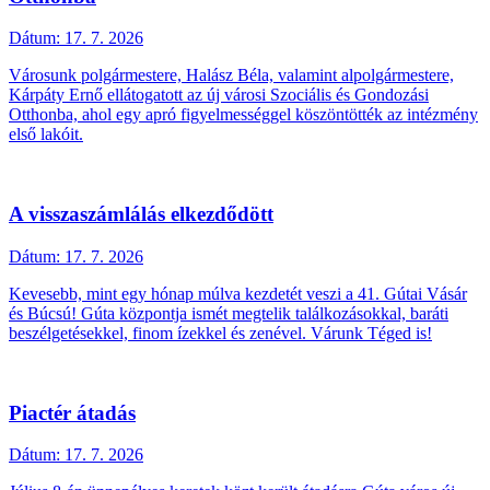
Dátum:
17. 7. 2026
Városunk polgármestere, Halász Béla, valamint alpolgármestere,
Kárpáty Ernő ellátogatott az új városi Szociális és Gondozási
Otthonba, ahol egy apró figyelmességgel köszöntötték az intézmény
első lakóit.
A visszaszámlálás elkezdődött
Dátum:
17. 7. 2026
Kevesebb, mint egy hónap múlva kezdetét veszi a 41. Gútai Vásár
és Búcsú! Gúta központja ismét megtelik találkozásokkal, baráti
beszélgetésekkel, finom ízekkel és zenével. Várunk Téged is!
Piactér átadás
Dátum:
17. 7. 2026