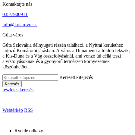
Kontaktujte nás
035/7900911
info@kolarovo.sk
Gúta város
Gúta Szlovákia délnyugati részén található, a Nyitrai kerülethez
tartozó Komáromi járásban. A város a Dunamenti-alföldön fekszik,
a Kis-Duna és a Vág összefolyásánál, ami vonzó úti céllá teszi
a vízfolyásoknak és a gyönyörű természeti környezetnek
köszönhetően.
Keresett kifejezés
Keresés
részletes keresés
Webtérkép
RSS
Rýchle odkazy