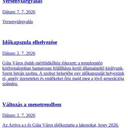
Versenytárgyalás
Dátum:
7. 7. 2026
Versenytárgyalás
Időkapszula elhelyezése
Dátum:
2. 7. 2026
Gúta Város újabb mérföldkőhöz érkezett: a templomtéri
körforgalomban hamarosan felállításra kerül államalapító királyunk,
Szent István szobra. A szobor belsejébe egy időkapszulát helyezünk
el, amely üzeneteket és emlékeket őriz majd meg a jövő generációja
számára.
Változás a menetrendben
Dátum:
2. 7. 2026
Az Arriva a.s és Gúta Város tájékoztatja a lakosokat, hogy 2026.