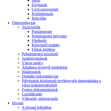
Sport
Egyházak
Civil szervezetek
Közbiztonság
Bölcsőde
Önkormányzat
Tisztviselők
Polgármester
Polgármester-helyettes
Főellenőr
Képviselő testület
Fájlok letöltése
Polgármesteri köszöntő
Szakbizottságok
Városi tanács
Általános érvényű rendeletek
Határozatok
Digitális önkormányzat
Pályázatok közhasznú tevékenység támogatására a
város költségvetéséből
Fontos dokumentumok
Gazdálkodás
Választás, népszavazás
Hivatal
A hivatal felépítése