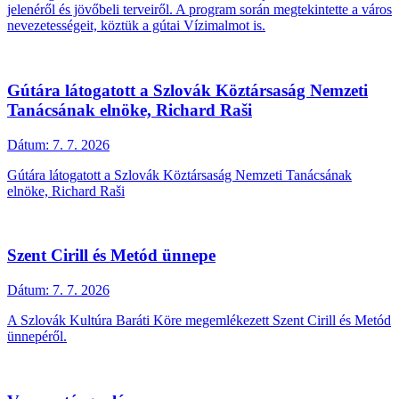
jelenéről és jövőbeli terveiről. A program során megtekintette a város
nevezetességeit, köztük a gútai Vízimalmot is.
Gútára látogatott a Szlovák Köztársaság Nemzeti
Tanácsának elnöke, Richard Raši
Dátum:
7. 7. 2026
Gútára látogatott a Szlovák Köztársaság Nemzeti Tanácsának
elnöke, Richard Raši
Szent Cirill és Metód ünnepe
Dátum:
7. 7. 2026
A Szlovák Kultúra Baráti Köre megemlékezett Szent Cirill és Metód
ünnepéről.