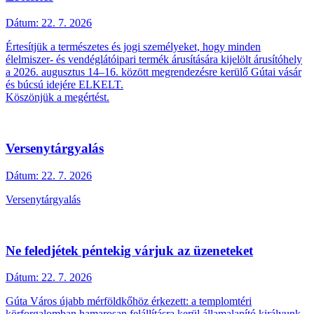
Dátum:
22. 7. 2026
Értesítjük a természetes és jogi személyeket, hogy minden
élelmiszer- és vendéglátóipari termék árusítására kijelölt árusítóhely
a 2026. augusztus 14–16. között megrendezésre kerülő Gútai vásár
és búcsú idejére ELKELT.
Köszönjük a megértést.
Versenytárgyalás
Dátum:
22. 7. 2026
Versenytárgyalás
Ne feledjétek péntekig várjuk az üzeneteket
Dátum:
22. 7. 2026
Gúta Város újabb mérföldkőhöz érkezett: a templomtéri
körforgalomban hamarosan felállításra kerül államalapító királyunk,