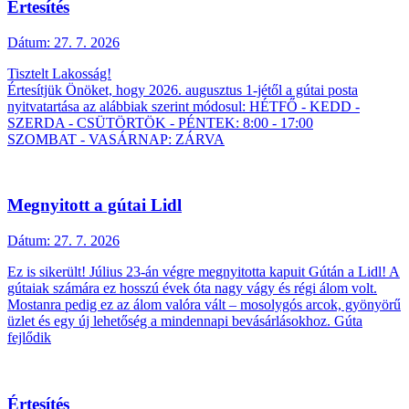
Értesítés
Dátum:
27. 7. 2026
Tisztelt Lakosság!
Értesítjük Önöket, hogy 2026. augusztus 1-jétől a gútai posta
nyitvatartása az alábbiak szerint módosul: HÉTFŐ - KEDD -
SZERDA - CSÜTÖRTÖK - PÉNTEK: 8:00 - 17:00
SZOMBAT - VASÁRNAP: ZÁRVA
Megnyitott a gútai Lidl
Dátum:
27. 7. 2026
Ez is sikerült! Július 23-án végre megnyitotta kapuit Gútán a Lidl! A
gútaiak számára ez hosszú évek óta nagy vágy és régi álom volt.
Mostanra pedig ez az álom valóra vált – mosolygós arcok, gyönyörű
üzlet és egy új lehetőség a mindennapi bevásárlásokhoz. Gúta
fejlődik
Értesítés