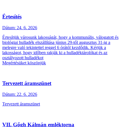
Értesítés
Dátum:
24. 6. 2026
Értesítjük városunk lakosságát, hogy a kommunális, válogatott és
biológiai hulladék elszállítása június 29-től augusztus 31-ig a
melegre való tekintettel reggel 6 órától kezdődik. Kérjük a
lakosságot, hogy időben rakják ki a hulladéktárolókat és az
osztályozott hulladékot
Megértésüket köszönjük
Tervezett áramszünet
Dátum:
22. 6. 2026
Tervezett áramszünet
VII. Gőgh Kálmán emléktorna