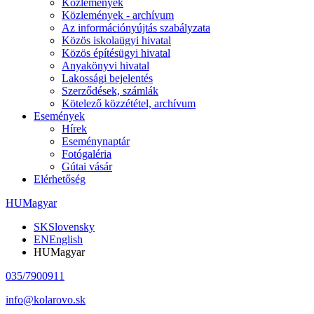
Közlemények
Közlemények - archívum
Az információnyújtás szabályzata
Közös iskolaügyi hivatal
Közös építésügyi hivatal
Anyakönyvi hivatal
Lakossági bejelentés
Szerződések, számlák
Kötelező közzététel, archívum
Események
Hírek
Eseménynaptár
Fotógaléria
Gútai vásár
Elérhetőség
HU
Magyar
SK
Slovensky
EN
English
HU
Magyar
035/7900911
info@kolarovo.sk