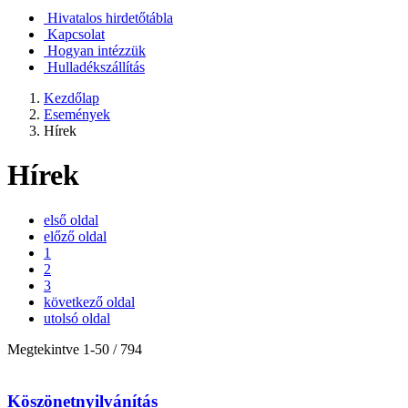
Hivatalos hirdetőtábla
Kapcsolat
Hogyan intézzük
Hulladékszállítás
Kezdőlap
Események
Hírek
Hírek
első oldal
előző oldal
1
2
3
következő oldal
utolsó oldal
Megtekintve
1
-
50
/ 794
Köszönetnyilvánítás