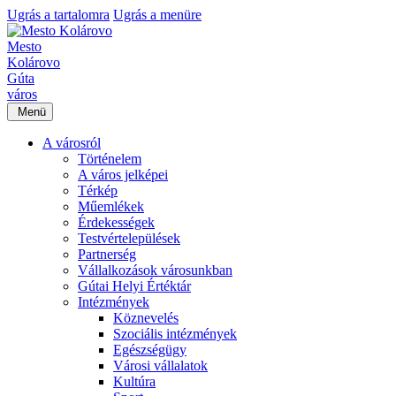
Ugrás a tartalomra
Ugrás a menüre
Mesto
Kolárovo
Gúta
város
Menü
A városról
Történelem
A város jelképei
Térkép
Műemlékek
Érdekességek
Testvértelepülések
Partnerség
Vállalkozások városunkban
Gútai Helyi Értéktár
Intézmények
Köznevelés
Szociális intézmények
Egészségügy
Városi vállalatok
Kultúra