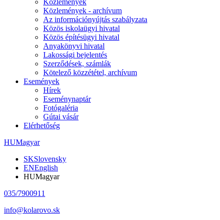
Közlemények
Közlemények - archívum
Az információnyújtás szabályzata
Közös iskolaügyi hivatal
Közös építésügyi hivatal
Anyakönyvi hivatal
Lakossági bejelentés
Szerződések, számlák
Kötelező közzététel, archívum
Események
Hírek
Eseménynaptár
Fotógaléria
Gútai vásár
Elérhetőség
HU
Magyar
SK
Slovensky
EN
English
HU
Magyar
035/7900911
info@kolarovo.sk