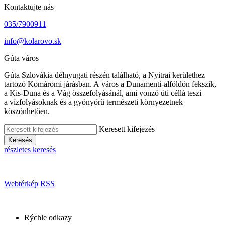
Kontaktujte nás
035/7900911
info@kolarovo.sk
Gúta város
Gúta Szlovákia délnyugati részén található, a Nyitrai kerülethez
tartozó Komáromi járásban. A város a Dunamenti-alföldön fekszik,
a Kis-Duna és a Vág összefolyásánál, ami vonzó úti céllá teszi
a vízfolyásoknak és a gyönyörű természeti környezetnek
köszönhetően.
Keresett kifejezés
Keresés
részletes keresés
Webtérkép
RSS
Rýchle odkazy