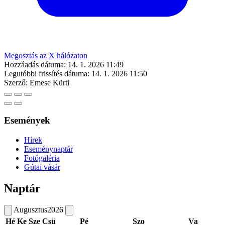
Megosztás az X hálózaton
Hozzáadás dátuma:
14. 1. 2026 11:49
Legutóbbi frissítés dátuma:
14. 1. 2026 11:50
Szerző:
Emese Kürti
Események
Hírek
Eseménynaptár
Fotógaléria
Gútai vásár
Naptár
Augusztus
2026
Hé
Ke
Sze
Csü
Pé
Szo
Va