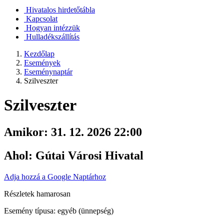
Hivatalos hirdetőtábla
Kapcsolat
Hogyan intézzük
Hulladékszállítás
Kezdőlap
Események
Eseménynaptár
Szilveszter
Szilveszter
Amikor:
31. 12. 2026 22:00
Ahol:
Gútai Városi Hivatal
Adja hozzá a Google Naptárhoz
Részletek hamarosan
Esemény típusa: egyéb (ünnepség)