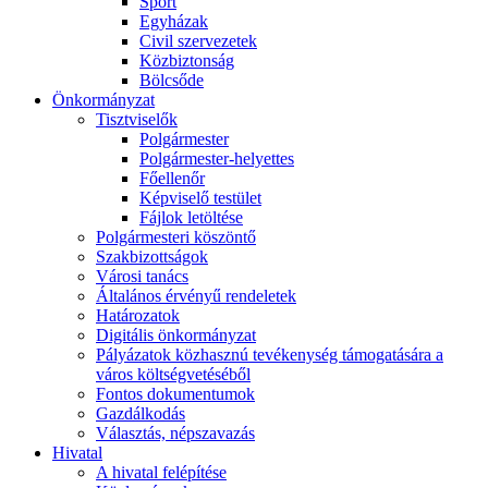
Sport
Egyházak
Civil szervezetek
Közbiztonság
Bölcsőde
Önkormányzat
Tisztviselők
Polgármester
Polgármester-helyettes
Főellenőr
Képviselő testület
Fájlok letöltése
Polgármesteri köszöntő
Szakbizottságok
Városi tanács
Általános érvényű rendeletek
Határozatok
Digitális önkormányzat
Pályázatok közhasznú tevékenység támogatására a
város költségvetéséből
Fontos dokumentumok
Gazdálkodás
Választás, népszavazás
Hivatal
A hivatal felépítése