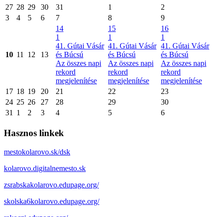
27
28
29
30
31
1
2
3
4
5
6
7
8
9
14
15
16
1
1
1
41. Gútai Vásár
41. Gútai Vásár
41. Gútai Vásár
10
11
12
13
és Búcsú
és Búcsú
és Búcsú
Az összes napi
Az összes napi
Az összes napi
rekord
rekord
rekord
megjelenítése
megjelenítése
megjelenítése
17
18
19
20
21
22
23
24
25
26
27
28
29
30
31
1
2
3
4
5
6
Hasznos linkek
mestokolarovo.sk/dsk
kolarovo.digitalnemesto.sk
zsrabskakolarovo.edupage.org/
skolska6kolarovo.edupage.org/