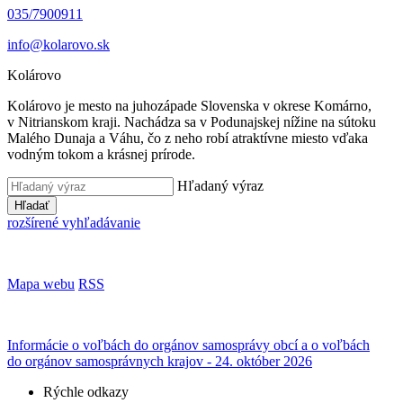
035/7900911
info@kolarovo.sk
Kolárovo
Kolárovo je mesto na juhozápade Slovenska v okrese Komárno,
v Nitrianskom kraji. Nachádza sa v Podunajskej nížine na sútoku
Malého Dunaja a Váhu, čo z neho robí atraktívne miesto vďaka
vodným tokom a krásnej prírode.
Hľadaný výraz
Hľadať
rozšírené vyhľadávanie
Mapa webu
RSS
Informácie o voľbách do orgánov samosprávy obcí a o voľbách
do orgánov samosprávnych krajov - 24. október 2026
Rýchle odkazy