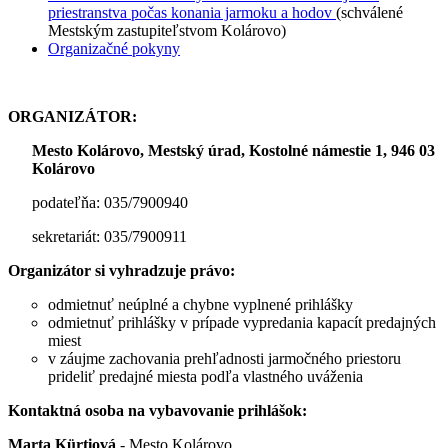
priestranstva počas konania jarmoku a hodov
(schválené
Mestským zastupiteľstvom Kolárovo)
Organizačné pokyny
ORGANIZÁTOR:
Mesto Kolárovo, Mestský úrad, Kostolné námestie 1, 946 03
Kolárovo
podateľňa: 035/7900940
sekretariát: 035/7900911
Organizátor si vyhradzuje právo:
odmietnuť neúplné a chybne vyplnené prihlášky
odmietnuť prihlášky v prípade vypredania kapacít predajných
miest
v záujme zachovania prehľadnosti jarmočného priestoru
prideliť predajné miesta podľa vlastného uváženia
Kontaktná osoba na vybavovanie prihlášok:
Marta Kürtiová
- Mesto Kolárovo,