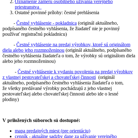
Oznámenie zámeru osobitného užívania verejného
priestranstva
Ostatné povinné prílohy: čestné prehlásenia
-
Čestné vyhlásenie - pokladnica
(originál aktuálneho,
podpísaného čestného vyhlásenia, že žiadateľ nie je povinný
používať registračnú pokladnicu)
-
Čestné vyhlásenie na predaj výrobkov, ktoré sú originálom
diela alebo jeho rozmnoženinou
(originál aktuálneho, podpísaného
čestného vyhlásenia žiadateľa o tom, že výrobky sú originálom diela
alebo jeho rozmnoženinou)
-
Čestné vyhlásenie k vydaniu povolenia na predaj výrobkov
z vlastnej pestovateľskej a chovateľskej činnosti
(originál
aktuálneho, podpísaného čestného vyhlásenia žiadateľa o tom,
že všetky predávané výrobky pochádzajú z jeho vlastnej
pestovateľskej alebo chovateľskej činnosti alebo ide o lesné
plodiny)
V priložených súboroch sú dostupné:
mapa predajných miest (pre orientáciu)
cenník - aktuálne sadzby dane za užívanie verejného