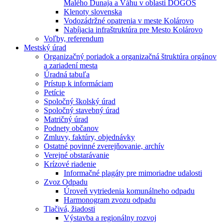
Malého Dunaja a Váhu v oblasti DÖGÖS
Klenoty slovenska
Vodozádržné opatrenia v meste Kolárovo
Nabíjacia infraštruktúra pre Mesto Kolárovo
Voľby, referendum
Mestský úrad
Organizačný poriadok a organizačná štruktúra orgánov
a zariadení mesta
Úradná tabuľa
Prístup k informáciam
Petície
Spoločný školský úrad
Spoločný stavebný úrad
Matričný úrad
Podnety občanov
Zmluvy, faktúry, objednávky
Ostatné povinné zverejňovanie, archív
Verejné obstarávanie
Krízové riadenie
Informačné plagáty pre mimoriadne udalosti
Zvoz Odpadu
Úroveň vytriedenia komunálneho odpadu
Harmonogram zvozu odpadu
Tlačivá, žiadosti
Výstavba a regionálny rozvoj