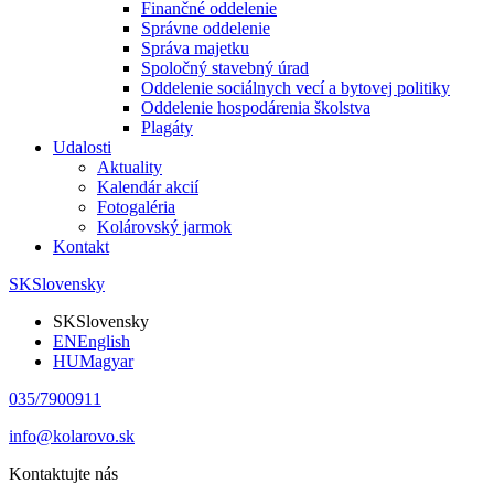
Finančné oddelenie
Správne oddelenie
Správa majetku
Spoločný stavebný úrad
Oddelenie sociálnych vecí a bytovej politiky
Oddelenie hospodárenia školstva
Plagáty
Udalosti
Aktuality
Kalendár akcií
Fotogaléria
Kolárovský jarmok
Kontakt
SK
Slovensky
SK
Slovensky
EN
English
HU
Magyar
035/7900911
info@kolarovo.sk
Kontaktujte nás