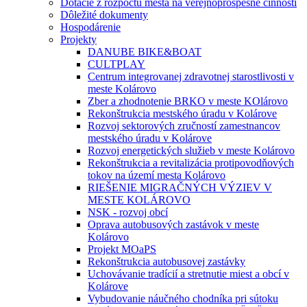
Dotácie z rozpočtu mesta na verejnoprospešné činnosti
Dôležité dokumenty
Hospodárenie
Projekty
DANUBE BIKE&BOAT
CULTPLAY
Centrum integrovanej zdravotnej starostlivosti v
meste Kolárovo
Zber a zhodnotenie BRKO v meste KOlárovo
Rekonštrukcia mestského úradu v Kolárove
Rozvoj sektorových zručností zamestnancov
mestského úradu v Kolárove
Rozvoj energetických služieb v meste Kolárovo
Rekonštrukcia a revitalizácia protipovodňových
tokov na území mesta Kolárovo
RIEŠENIE MIGRAČNÝCH VÝZIEV V
MESTE KOLÁROVO
NSK - rozvoj obcí
Oprava autobusových zastávok v meste
Kolárovo
Projekt MOaPS
Rekonštrukcia autobusovej zastávky
Uchovávanie tradícií a stretnutie miest a obcí v
Kolárove
Vybudovanie náučného chodníka pri sútoku