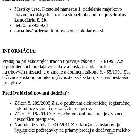
Mestský úrad, Kostolné námestie 1, oddelenie majetkovo-
právne, mestských služieb a služieb občanom –
poschodie,
kancelária č. 20,
tel.
035/7900924
e-mailová adresa
: kurtiova@mestokolarovo.sk
INFORMÁCIA:
Predaj na príležitostných trhoch upravuje zákon č. 178/1998 Z.z.
o podmienkach predaja výrobkov a poskytovania služieb
na trhových miestach a o zmene a doplnení zákona č. 455/1991 Zb.
o živnostenskom podnikaní (živnostenský zákon) v znení neskorších
predpisov.
Predávajúci sú povinní dodržať :
Zákon č. 289/2008 Z.z. o používaní elektronickej registračnej
pokladnice v znení neskorších predpisov.
Zákon č. 18/2018 Z.z. o ochrane osobných údajov v znení
neskorších predpisov.
Nariadenie vlády č. 360/2011 Z.z. ktorým sa ustanovujú
hygienické požiadavky na priamy predaj a dodávanie malého