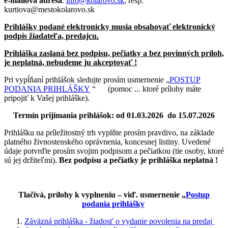
e-mailová adresa
:
info@kolarovo.sk
, resp.
kurtiova@mestokolarovo.sk
Prihlášky podané elektronicky musia obsahovať elektronický
podpis žiadateľa, predajcu.
Prihláška zaslaná bez podpisu, pečiatky a bez povinných príloh,
je neplatná, nebudeme ju akceptovať !
Pri vypĺňaní prihlášok sledujte prosím usmernenie „
POSTUP
PODANIA PRIHLÁŠKY
“ (pomoc ... ktoré prílohy máte
pripojiť k Vašej prihláške).
Termín prijímania prihlášok: od 01.03.2026 do 15.07.2026
Prihlášku na príležitostný trh vyplňte prosím pravdivo, na základe
platného živnostenského oprávnenia, koncesnej listiny. Uvedené
údaje potvrďte prosím svojim podpisom a pečiatkou (tie osoby, ktoré
sú jej držiteľmi).
Bez podpisu a pečiatky je prihláška neplatná !
Tlačivá, prílohy k vyplneniu – viď. usmernenie „
Postup
podania prihlášky
Záväzná prihláška - žiadosť o vydanie povolenia na predaj