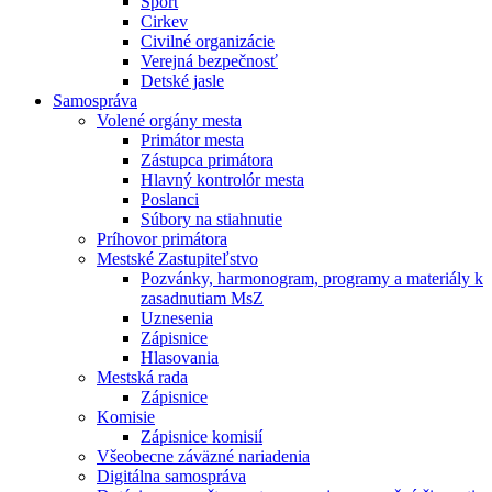
Šport
Cirkev
Civilné organizácie
Verejná bezpečnosť
Detské jasle
Samospráva
Volené orgány mesta
Primátor mesta
Zástupca primátora
Hlavný kontrolór mesta
Poslanci
Súbory na stiahnutie
Príhovor primátora
Mestské Zastupiteľstvo
Pozvánky, harmonogram, programy a materiály k
zasadnutiam MsZ
Uznesenia
Zápisnice
Hlasovania
Mestská rada
Zápisnice
Komisie
Zápisnice komisií
Všeobecne záväzné nariadenia
Digitálna samospráva