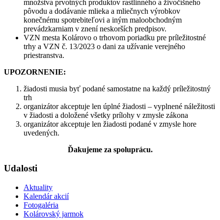
množstva prvotných produktov rastlinného a živočíšneho
pôvodu a dodávanie mlieka a mliečnych výrobkov
konečnému spotrebiteľovi a iným maloobchodným
prevádzkarniam v znení neskorších predpisov.
VZN mesta Kolárovo o trhovom poriadku pre príležitostné
trhy a VZN č. 13/2023 o dani za užívanie verejného
priestranstva.
UPOZORNENIE:
žiadosti musia byť podané samostatne na každý príležitostný
trh
organizátor akceptuje len úplné žiadosti – vyplnené náležitosti
v žiadosti a doložené všetky prílohy v zmysle zákona
organizátor akceptuje len žiadosti podané v zmysle hore
uvedených.
Ďakujeme za spoluprácu.
Udalosti
Aktuality
Kalendár akcií
Fotogaléria
Kolárovský jarmok