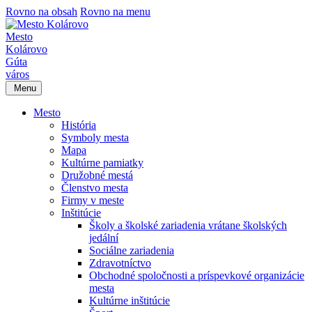
Rovno na obsah
Rovno na menu
Mesto
Kolárovo
Gúta
város
Menu
Mesto
História
Symboly mesta
Mapa
Kultúrne pamiatky
Družobné mestá
Členstvo mesta
Firmy v meste
Inštitúcie
Školy a školské zariadenia vrátane školských
jedální
Sociálne zariadenia
Zdravotníctvo
Obchodné spoločnosti a príspevkové organizácie
mesta
Kultúrne inštitúcie