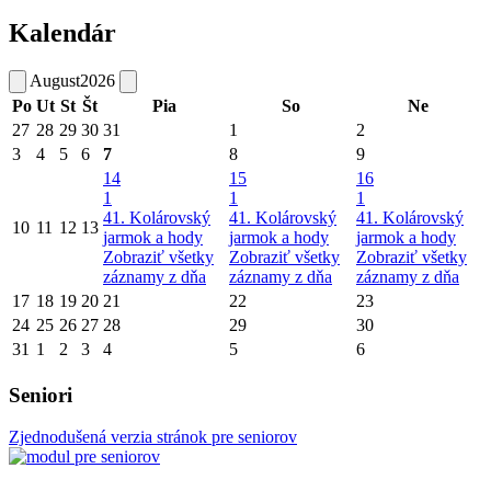
Kalendár
August
2026
Po
Ut
St
Št
Pia
So
Ne
27
28
29
30
31
1
2
3
4
5
6
7
8
9
14
15
16
1
1
1
41. Kolárovský
41. Kolárovský
41. Kolárovský
10
11
12
13
jarmok a hody
jarmok a hody
jarmok a hody
Zobraziť všetky
Zobraziť všetky
Zobraziť všetky
záznamy z dňa
záznamy z dňa
záznamy z dňa
17
18
19
20
21
22
23
24
25
26
27
28
29
30
31
1
2
3
4
5
6
Seniori
Zjednodušená verzia stránok pre seniorov