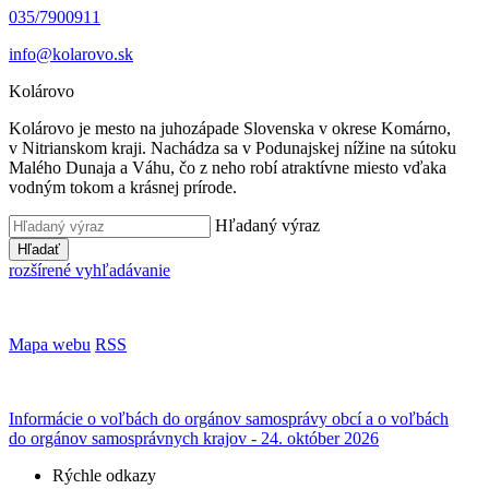
035/7900911
info@kolarovo.sk
Kolárovo
Kolárovo je mesto na juhozápade Slovenska v okrese Komárno,
v Nitrianskom kraji. Nachádza sa v Podunajskej nížine na sútoku
Malého Dunaja a Váhu, čo z neho robí atraktívne miesto vďaka
vodným tokom a krásnej prírode.
Hľadaný výraz
Hľadať
rozšírené vyhľadávanie
Mapa webu
RSS
Informácie o voľbách do orgánov samosprávy obcí a o voľbách
do orgánov samosprávnych krajov - 24. október 2026
Rýchle odkazy