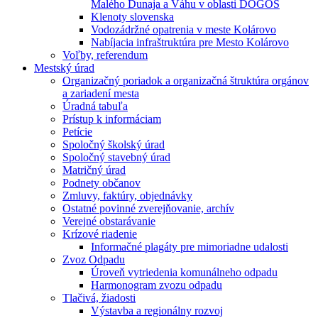
Malého Dunaja a Váhu v oblasti DÖGÖS
Klenoty slovenska
Vodozádržné opatrenia v meste Kolárovo
Nabíjacia infraštruktúra pre Mesto Kolárovo
Voľby, referendum
Mestský úrad
Organizačný poriadok a organizačná štruktúra orgánov
a zariadení mesta
Úradná tabuľa
Prístup k informáciam
Petície
Spoločný školský úrad
Spoločný stavebný úrad
Matričný úrad
Podnety občanov
Zmluvy, faktúry, objednávky
Ostatné povinné zverejňovanie, archív
Verejné obstarávanie
Krízové riadenie
Informačné plagáty pre mimoriadne udalosti
Zvoz Odpadu
Úroveň vytriedenia komunálneho odpadu
Harmonogram zvozu odpadu
Tlačivá, žiadosti
Výstavba a regionálny rozvoj