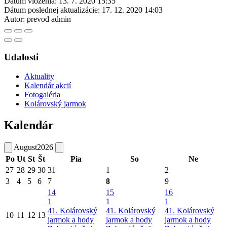
Dátum vloženia:
13. 7. 2020 15:35
Dátum poslednej aktualizácie:
17. 12. 2020 14:03
Autor:
prevod admin
Udalosti
Aktuality
Kalendár akcií
Fotogaléria
Kolárovský jarmok
Kalendár
August
2026
Po
Ut
St
Št
Pia
So
Ne
27
28
29
30
31
1
2
3
4
5
6
7
8
9
14
15
16
1
1
1
41. Kolárovský
41. Kolárovský
41. Kolárovský
10
11
12
13
jarmok a hody
jarmok a hody
jarmok a hody