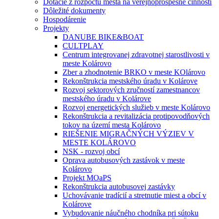
Dotácie z rozpočtu mesta na verejnoprospešné činnosti
Dôležité dokumenty
Hospodárenie
Projekty
DANUBE BIKE&BOAT
CULTPLAY
Centrum integrovanej zdravotnej starostlivosti v
meste Kolárovo
Zber a zhodnotenie BRKO v meste KOlárovo
Rekonštrukcia mestského úradu v Kolárove
Rozvoj sektorových zručností zamestnancov
mestského úradu v Kolárove
Rozvoj energetických služieb v meste Kolárovo
Rekonštrukcia a revitalizácia protipovodňových
tokov na území mesta Kolárovo
RIEŠENIE MIGRAČNÝCH VÝZIEV V
MESTE KOLÁROVO
NSK - rozvoj obcí
Oprava autobusových zastávok v meste
Kolárovo
Projekt MOaPS
Rekonštrukcia autobusovej zastávky
Uchovávanie tradícií a stretnutie miest a obcí v
Kolárove
Vybudovanie náučného chodníka pri sútoku