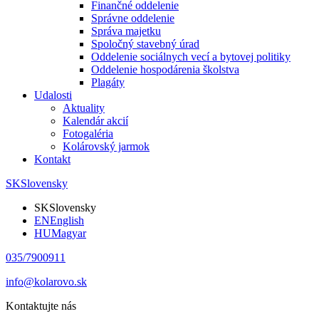
Finančné oddelenie
Správne oddelenie
Správa majetku
Spoločný stavebný úrad
Oddelenie sociálnych vecí a bytovej politiky
Oddelenie hospodárenia školstva
Plagáty
Udalosti
Aktuality
Kalendár akcií
Fotogaléria
Kolárovský jarmok
Kontakt
SK
Slovensky
SK
Slovensky
EN
English
HU
Magyar
035/7900911
info@kolarovo.sk
Kontaktujte nás