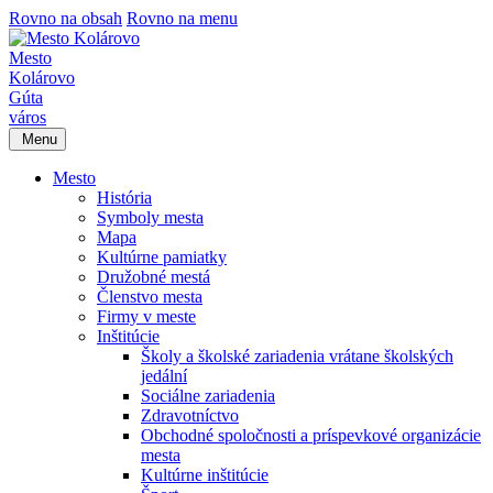
Rovno na obsah
Rovno na menu
Mesto
Kolárovo
Gúta
város
Menu
Mesto
História
Symboly mesta
Mapa
Kultúrne pamiatky
Družobné mestá
Členstvo mesta
Firmy v meste
Inštitúcie
Školy a školské zariadenia vrátane školských
jedální
Sociálne zariadenia
Zdravotníctvo
Obchodné spoločnosti a príspevkové organizácie
mesta
Kultúrne inštitúcie