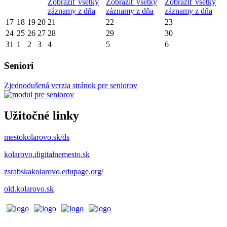
Zobraziť všetky
Zobraziť všetky
Zobraziť všetky
záznamy z dňa
záznamy z dňa
záznamy z dňa
17
18
19
20
21
22
23
24
25
26
27
28
29
30
31
1
2
3
4
5
6
Seniori
Zjednodušená verzia stránok pre seniorov
Užitočné linky
mestokolarovo.sk/ds
kolarovo.digitalnemesto.sk
zsrabskakolarovo.edupage.org/
old.kolarovo.sk