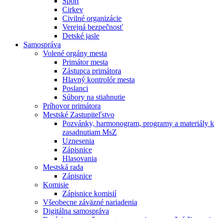
Šport
Cirkev
Civilné organizácie
Verejná bezpečnosť
Detské jasle
Samospráva
Volené orgány mesta
Primátor mesta
Zástupca primátora
Hlavný kontrolór mesta
Poslanci
Súbory na stiahnutie
Príhovor primátora
Mestské Zastupiteľstvo
Pozvánky, harmonogram, programy a materiály k
zasadnutiam MsZ
Uznesenia
Zápisnice
Hlasovania
Mestská rada
Zápisnice
Komisie
Zápisnice komisií
Všeobecne záväzné nariadenia
Digitálna samospráva