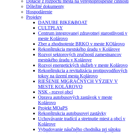
Dotácie z rozpočtu mesta na verejnoprospešné činnosti
Dôležité dokumenty
Hospodárenie
Projekty
DANUBE BIKE&BOAT
CULTPLAY
Centrum integrovanej zdravotnej starostlivosti v
meste Kolárovo
Zber a zhodnotenie BRKO v meste KOlárovo
Rekonštrukcia mestského úradu v Kolárove
Rozvoj sektorových zručností zamestnancov
mestského úradu v Kolárove
Rozvoj energetických služieb v meste Kolárovo
Rekonštrukcia a revitalizácia protipovodňových
tokov na území mesta Kolárovo
RIEŠENIE MIGRAČNÝCH VÝZIEV V
MESTE KOLÁROVO
NSK - rozvoj obcí
Oprava autobusových zastávok v meste
Kolárovo
Projekt MOaPS
Rekonštrukcia autobusovej zastávky
Uchovávanie tradícií a stretnutie miest a obcí v
Kolárove
Vybudovanie náučného chodníka pri sútoku