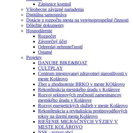
Zápisnice komisií
Všeobecne záväzné nariadenia
Digitálna samospráva
Dotácie z rozpočtu mesta na verejnoprospešné činnosti
Dôležité dokumenty
Hospodárenie
Rozpočet
Záverečný účet
Odpredaj nehnuteľností
Ostatné
Projekty
DANUBE BIKE&BOAT
CULTPLAY
Centrum integrovanej zdravotnej starostlivosti v
meste Kolárovo
Zber a zhodnotenie BRKO v meste KOlárovo
Rekonštrukcia mestského úradu v Kolárove
Rozvoj sektorových zručností zamestnancov
mestského úradu v Kolárove
Rozvoj energetických služieb v meste Kolárovo
Rekonštrukcia a revitalizácia protipovodňových
tokov na území mesta Kolárovo
RIEŠENIE MIGRAČNÝCH VÝZIEV V
MESTE KOLÁROVO
NSK - rozvoj obcí