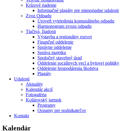
Krízové riadenie
Informačné plagáty pre mimoriadne udalosti
Zvoz Odpadu
Úroveň vytriedenia komunálneho odpadu
Harmonogram zvozu odpadu
Tlačivá, žiadosti
Výstavba a regionálny rozvoj
Finančné oddelenie
Správne oddelenie
Správa majetku
Spoločný stavebný úrad
Oddelenie sociálnych vecí a bytovej politiky
Oddelenie hospodárenia školstva
Plagáty
Udalosti
Aktuality
Kalendár akcií
Fotogaléria
Kolárovský jarmok
Programy
Oznamy pre podnikateľov
Kontakt
Kalendár