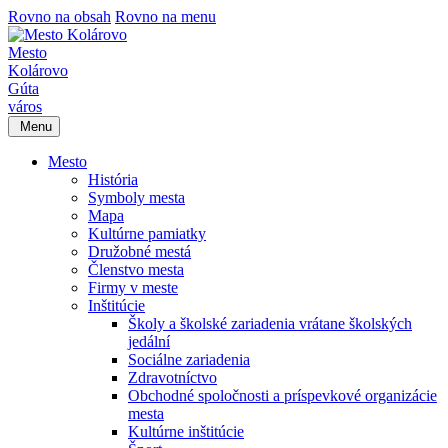
Rovno na obsah
Rovno na menu
Mesto
Kolárovo
Gúta
város
Menu
Mesto
História
Symboly mesta
Mapa
Kultúrne pamiatky
Družobné mestá
Členstvo mesta
Firmy v meste
Inštitúcie
Školy a školské zariadenia vrátane školských
jedální
Sociálne zariadenia
Zdravotníctvo
Obchodné spoločnosti a príspevkové organizácie
mesta
Kultúrne inštitúcie