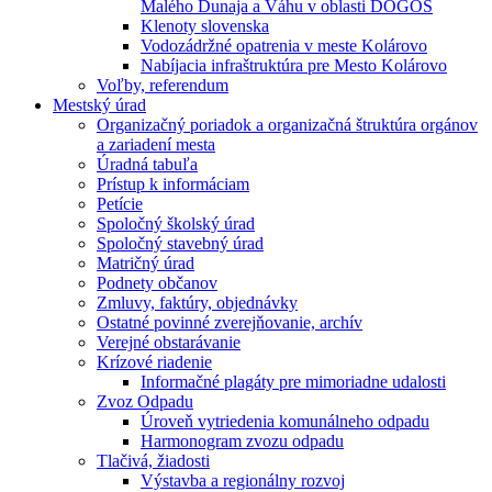
Malého Dunaja a Váhu v oblasti DÖGÖS
Klenoty slovenska
Vodozádržné opatrenia v meste Kolárovo
Nabíjacia infraštruktúra pre Mesto Kolárovo
Voľby, referendum
Mestský úrad
Organizačný poriadok a organizačná štruktúra orgánov
a zariadení mesta
Úradná tabuľa
Prístup k informáciam
Petície
Spoločný školský úrad
Spoločný stavebný úrad
Matričný úrad
Podnety občanov
Zmluvy, faktúry, objednávky
Ostatné povinné zverejňovanie, archív
Verejné obstarávanie
Krízové riadenie
Informačné plagáty pre mimoriadne udalosti
Zvoz Odpadu
Úroveň vytriedenia komunálneho odpadu
Harmonogram zvozu odpadu
Tlačivá, žiadosti
Výstavba a regionálny rozvoj