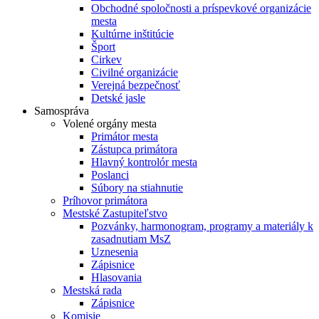
Obchodné spoločnosti a príspevkové organizácie
mesta
Kultúrne inštitúcie
Šport
Cirkev
Civilné organizácie
Verejná bezpečnosť
Detské jasle
Samospráva
Volené orgány mesta
Primátor mesta
Zástupca primátora
Hlavný kontrolór mesta
Poslanci
Súbory na stiahnutie
Príhovor primátora
Mestské Zastupiteľstvo
Pozvánky, harmonogram, programy a materiály k
zasadnutiam MsZ
Uznesenia
Zápisnice
Hlasovania
Mestská rada
Zápisnice
Komisie