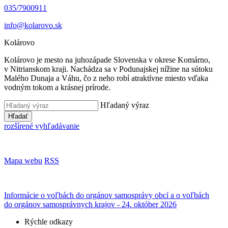
035/7900911
info@kolarovo.sk
Kolárovo
Kolárovo je mesto na juhozápade Slovenska v okrese Komárno,
v Nitrianskom kraji. Nachádza sa v Podunajskej nížine na sútoku
Malého Dunaja a Váhu, čo z neho robí atraktívne miesto vďaka
vodným tokom a krásnej prírode.
Hľadaný výraz
Hľadať
rozšírené vyhľadávanie
Mapa webu
RSS
Informácie o voľbách do orgánov samosprávy obcí a o voľbách
do orgánov samosprávnych krajov - 24. október 2026
Rýchle odkazy