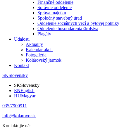
Finančné oddelenie
Správne oddelenie
Správa majetku
Spoločný stavebný úrad
Oddelenie sociálnych vecí a bytovej politiky
Oddelenie hospodárenia školstva
Plagáty
Udalosti
Aktuality
Kalendár akcií
Fotogaléria
Kolárovský jarmok
Kontakt
SK
Slovensky
SK
Slovensky
EN
English
HU
Magyar
035/7900911
info@kolarovo.sk
Kontaktujte nás