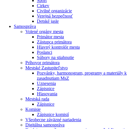
Šport
Cirkev
Civilné organizácie
Verejná bezpečnosť
Detské jasle
Samospráva
Volené orgány mesta
Primátor mesta
Zástupca primátora
Hlavný kontrolór mesta
Poslanci
Súbory na stiahnutie
Príhovor primátora
Mestské Zastupiteľstvo
Pozvánky, harmonogram, programy a materiály k
zasadnutiam MsZ
Uznesenia
Zápisnice
Hlasovania
Mestská rada
Zápisnice
Komisie
Zápisnice komisií
Všeobecne záväzné nariadenia
Digitálna samospráva