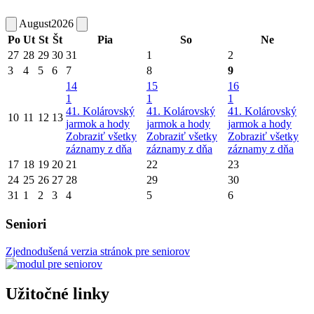
August
2026
Po
Ut
St
Št
Pia
So
Ne
27
28
29
30
31
1
2
3
4
5
6
7
8
9
14
15
16
1
1
1
41. Kolárovský
41. Kolárovský
41. Kolárovský
10
11
12
13
jarmok a hody
jarmok a hody
jarmok a hody
Zobraziť všetky
Zobraziť všetky
Zobraziť všetky
záznamy z dňa
záznamy z dňa
záznamy z dňa
17
18
19
20
21
22
23
24
25
26
27
28
29
30
31
1
2
3
4
5
6
Seniori
Zjednodušená verzia stránok pre seniorov
Užitočné linky