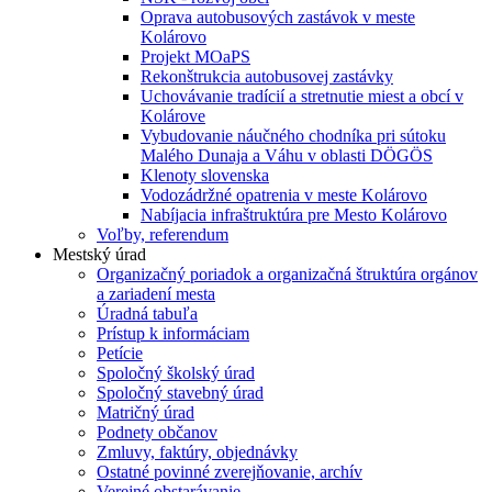
Oprava autobusových zastávok v meste
Kolárovo
Projekt MOaPS
Rekonštrukcia autobusovej zastávky
Uchovávanie tradícií a stretnutie miest a obcí v
Kolárove
Vybudovanie náučného chodníka pri sútoku
Malého Dunaja a Váhu v oblasti DÖGÖS
Klenoty slovenska
Vodozádržné opatrenia v meste Kolárovo
Nabíjacia infraštruktúra pre Mesto Kolárovo
Voľby, referendum
Mestský úrad
Organizačný poriadok a organizačná štruktúra orgánov
a zariadení mesta
Úradná tabuľa
Prístup k informáciam
Petície
Spoločný školský úrad
Spoločný stavebný úrad
Matričný úrad
Podnety občanov
Zmluvy, faktúry, objednávky
Ostatné povinné zverejňovanie, archív
Verejné obstarávanie