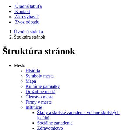
Úradná tabuľa
Kontakt
Ako vybaviť
Zvoz odpadu
Úvodná stránka
Štruktúra stránok
Štruktúra stránok
Mesto
História
Symboly mesta
Mapa
Kultúrne pamiatky
Družobné mestá
Členstvo mesta
Firmy v meste
Inštitúcie
Školy a školské zariadenia vrátane školských
jedální
Sociálne zariadenia
Zdravotníctvo