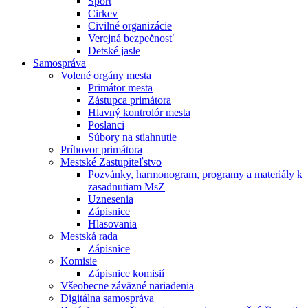
Šport
Cirkev
Civilné organizácie
Verejná bezpečnosť
Detské jasle
Samospráva
Volené orgány mesta
Primátor mesta
Zástupca primátora
Hlavný kontrolór mesta
Poslanci
Súbory na stiahnutie
Príhovor primátora
Mestské Zastupiteľstvo
Pozvánky, harmonogram, programy a materiály k
zasadnutiam MsZ
Uznesenia
Zápisnice
Hlasovania
Mestská rada
Zápisnice
Komisie
Zápisnice komisií
Všeobecne záväzné nariadenia
Digitálna samospráva