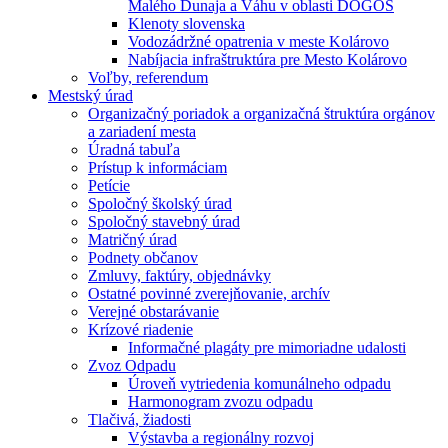
Malého Dunaja a Váhu v oblasti DÖGÖS
Klenoty slovenska
Vodozádržné opatrenia v meste Kolárovo
Nabíjacia infraštruktúra pre Mesto Kolárovo
Voľby, referendum
Mestský úrad
Organizačný poriadok a organizačná štruktúra orgánov
a zariadení mesta
Úradná tabuľa
Prístup k informáciam
Petície
Spoločný školský úrad
Spoločný stavebný úrad
Matričný úrad
Podnety občanov
Zmluvy, faktúry, objednávky
Ostatné povinné zverejňovanie, archív
Verejné obstarávanie
Krízové riadenie
Informačné plagáty pre mimoriadne udalosti
Zvoz Odpadu
Úroveň vytriedenia komunálneho odpadu
Harmonogram zvozu odpadu
Tlačivá, žiadosti
Výstavba a regionálny rozvoj