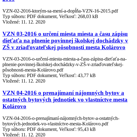
VZN-02-2016-ktorým-sa-mení-a-dopĺňa-VZN-16-2015.pdf
Typ súboru: PDF dokument, Veľkosť: 268,03 kB
Vložené:
11. 12. 2020
VZN 03-2016 o určení miesta miesta a času zápisu
dieťaťa na plnenie povinnej školskej dochádzky v
ZŠ v zriaďovateľskej pôsobnosti mesta Kolárovo
VZN-03-2016-o-určení-miesta-miesta-a-času-zápisu-dieťaťa-na-
plnenie-povinnej-školskej-dochádzky-v-ZŠ-v-zriaďovateľskej-
pôsobnosti-mesta-Kolárovo.pdf
Typ súboru: PDF dokument, Veľkosť: 43,77 kB
Vložené:
11. 12. 2020
VZN 04-2016 o prenajímaní nájomných bytov a
ostatných bytových jednotiek vo vlastníctve mesta
Kolárovo
VZN-04-2016-o-prenajímaní-nájomných-bytov-a-ostatných-
bytových-jednotiek-vo-vlastníctve-mesta-Kolárovo.pdf
Typ súboru: PDF dokument, Veľkosť: 95,43 kB
Vložené:
11. 12. 2020