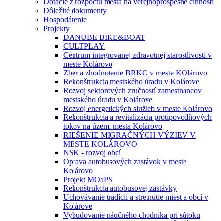
Dotácie z rozpočtu mesta na verejnoprospešné činnosti
Dôležité dokumenty
Hospodárenie
Projekty
DANUBE BIKE&BOAT
CULTPLAY
Centrum integrovanej zdravotnej starostlivosti v
meste Kolárovo
Zber a zhodnotenie BRKO v meste KOlárovo
Rekonštrukcia mestského úradu v Kolárove
Rozvoj sektorových zručností zamestnancov
mestského úradu v Kolárove
Rozvoj energetických služieb v meste Kolárovo
Rekonštrukcia a revitalizácia protipovodňových
tokov na území mesta Kolárovo
RIEŠENIE MIGRAČNÝCH VÝZIEV V
MESTE KOLÁROVO
NSK - rozvoj obcí
Oprava autobusových zastávok v meste
Kolárovo
Projekt MOaPS
Rekonštrukcia autobusovej zastávky
Uchovávanie tradícií a stretnutie miest a obcí v
Kolárove
Vybudovanie náučného chodníka pri sútoku