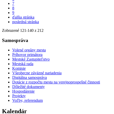
7
8
9
ďalšia stránka
posledná stránka
Zobrazené
121
-
140
z 212
Samospráva
Volené orgány mesta
Príhovor primátora
Mestské Zastupiteľstvo
Mestská rada
Komisie
Všeobecne záväzné nariadenia
Digitálna samospráva
Dotácie z rozpočtu mesta na verejnoprospešné činnosti
Dôležité dokumenty
Hospodárenie
Projekty
Voľby, referendum
Kalendár