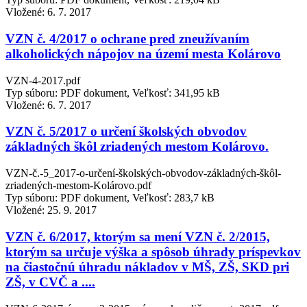
Vložené:
6. 7. 2017
VZN č. 4/2017 o ochrane pred zneužívaním
alkoholických nápojov na území mesta Kolárovo
VZN-4-2017.pdf
Typ súboru: PDF dokument, Veľkosť: 341,95 kB
Vložené:
6. 7. 2017
VZN č. 5/2017 o určení školských obvodov
základných škôl zriadených mestom Kolárovo.
VZN-č.-5_2017-o-určení-školských-obvodov-základných-škôl-
zriadených-mestom-Kolárovo.pdf
Typ súboru: PDF dokument, Veľkosť: 283,7 kB
Vložené:
25. 9. 2017
VZN č. 6/2017, ktorým sa mení VZN č. 2/2015,
ktorým sa určuje výška a spôsob úhrady príspevkov
na čiastočnú úhradu nákladov v MŠ, ZŠ, SKD pri
ZŠ, v CVČ a ....