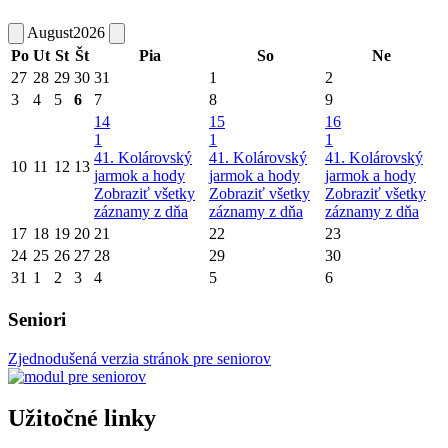
August
2026
Po
Ut
St
Št
Pia
So
Ne
27
28
29
30
31
1
2
3
4
5
6
7
8
9
14
15
16
1
1
1
41. Kolárovský
41. Kolárovský
41. Kolárovský
10
11
12
13
jarmok a hody
jarmok a hody
jarmok a hody
Zobraziť všetky
Zobraziť všetky
Zobraziť všetky
záznamy z dňa
záznamy z dňa
záznamy z dňa
17
18
19
20
21
22
23
24
25
26
27
28
29
30
31
1
2
3
4
5
6
Seniori
Zjednodušená verzia stránok pre seniorov
Užitočné linky