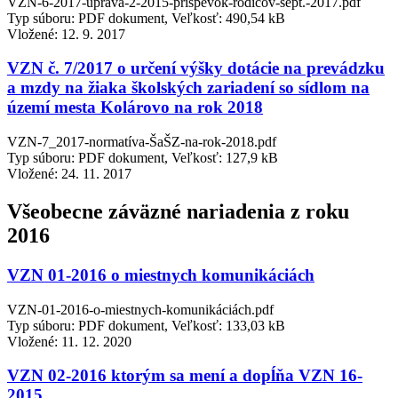
VZN-6-2017-úprava-2-2015-príspevok-rodičov-sept.-2017.pdf
Typ súboru: PDF dokument, Veľkosť: 490,54 kB
Vložené:
12. 9. 2017
VZN č. 7/2017 o určení výšky dotácie na prevádzku
a mzdy na žiaka školských zariadení so sídlom na
území mesta Kolárovo na rok 2018
VZN-7_2017-normatíva-ŠaŠZ-na-rok-2018.pdf
Typ súboru: PDF dokument, Veľkosť: 127,9 kB
Vložené:
24. 11. 2017
Všeobecne záväzné nariadenia z roku
2016
VZN 01-2016 o miestnych komunikáciách
VZN-01-2016-o-miestnych-komunikáciách.pdf
Typ súboru: PDF dokument, Veľkosť: 133,03 kB
Vložené:
11. 12. 2020
VZN 02-2016 ktorým sa mení a dopĺňa VZN 16-
2015