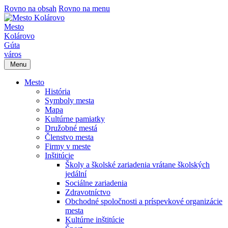
Rovno na obsah
Rovno na menu
Mesto
Kolárovo
Gúta
város
Menu
Mesto
História
Symboly mesta
Mapa
Kultúrne pamiatky
Družobné mestá
Členstvo mesta
Firmy v meste
Inštitúcie
Školy a školské zariadenia vrátane školských
jedální
Sociálne zariadenia
Zdravotníctvo
Obchodné spoločnosti a príspevkové organizácie
mesta
Kultúrne inštitúcie