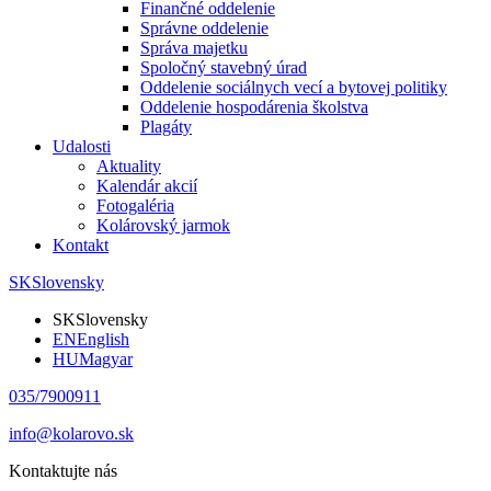
Finančné oddelenie
Správne oddelenie
Správa majetku
Spoločný stavebný úrad
Oddelenie sociálnych vecí a bytovej politiky
Oddelenie hospodárenia školstva
Plagáty
Udalosti
Aktuality
Kalendár akcií
Fotogaléria
Kolárovský jarmok
Kontakt
SK
Slovensky
SK
Slovensky
EN
English
HU
Magyar
035/7900911
info@kolarovo.sk
Kontaktujte nás