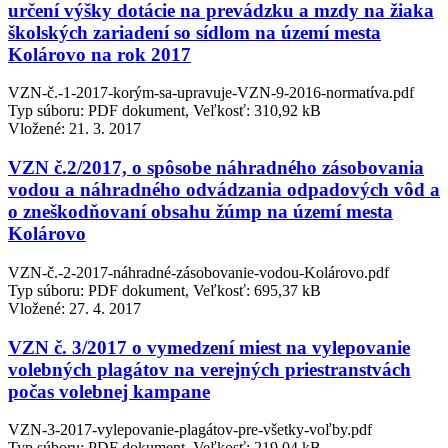
určení výšky dotácie na prevádzku a mzdy na žiaka
školských zariadení so sídlom na území mesta
Kolárovo na rok 2017
VZN-č.-1-2017-korým-sa-upravuje-VZN-9-2016-normatíva.pdf
Typ súboru: PDF dokument, Veľkosť: 310,92 kB
Vložené:
21. 3. 2017
VZN č.2/2017, o spôsobe náhradného zásobovania
vodou a náhradného odvádzania odpadových vôd a
o zneškodňovaní obsahu žúmp na území mesta
Kolárovo
VZN-č.-2-2017-náhradné-zásobovanie-vodou-Kolárovo.pdf
Typ súboru: PDF dokument, Veľkosť: 695,37 kB
Vložené:
27. 4. 2017
VZN č. 3/2017 o vymedzení miest na vylepovanie
volebných plagátov na verejných priestranstvách
počas volebnej kampane
VZN-3-2017-vylepovanie-plagátov-pre-všetky-voľby.pdf
Typ súboru: PDF dokument, Veľkosť: 219,04 kB