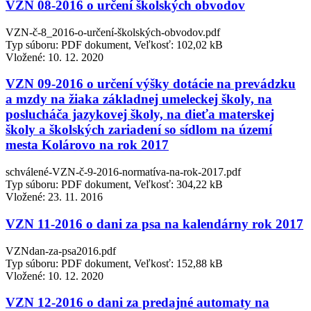
VZN 08-2016 o určení školských obvodov
VZN-č-8_2016-o-určení-školských-obvodov.pdf
Typ súboru: PDF dokument, Veľkosť: 102,02 kB
Vložené:
10. 12. 2020
VZN 09-2016 o určení výšky dotácie na prevádzku
a mzdy na žiaka základnej umeleckej školy, na
poslucháča jazykovej školy, na dieťa materskej
školy a školských zariadení so sídlom na území
mesta Kolárovo na rok 2017
schválené-VZN-č-9-2016-normatíva-na-rok-2017.pdf
Typ súboru: PDF dokument, Veľkosť: 304,22 kB
Vložené:
23. 11. 2016
VZN 11-2016 o dani za psa na kalendárny rok 2017
VZNdan-za-psa2016.pdf
Typ súboru: PDF dokument, Veľkosť: 152,88 kB
Vložené:
10. 12. 2020
VZN 12-2016 o dani za predajné automaty na