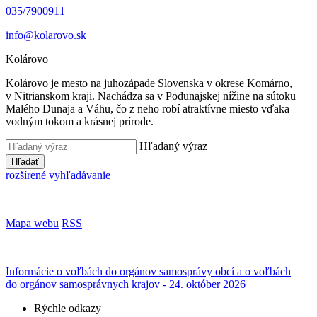
035/7900911
info@kolarovo.sk
Kolárovo
Kolárovo je mesto na juhozápade Slovenska v okrese Komárno,
v Nitrianskom kraji. Nachádza sa v Podunajskej nížine na sútoku
Malého Dunaja a Váhu, čo z neho robí atraktívne miesto vďaka
vodným tokom a krásnej prírode.
Hľadaný výraz
Hľadať
rozšírené vyhľadávanie
Mapa webu
RSS
Informácie o voľbách do orgánov samosprávy obcí a o voľbách
do orgánov samosprávnych krajov - 24. október 2026
Rýchle odkazy