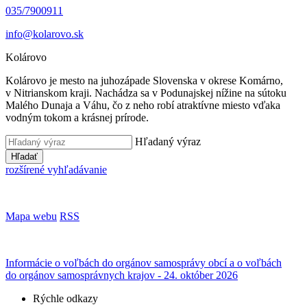
035/7900911
info@kolarovo.sk
Kolárovo
Kolárovo je mesto na juhozápade Slovenska v okrese Komárno,
v Nitrianskom kraji. Nachádza sa v Podunajskej nížine na sútoku
Malého Dunaja a Váhu, čo z neho robí atraktívne miesto vďaka
vodným tokom a krásnej prírode.
Hľadaný výraz
Hľadať
rozšírené vyhľadávanie
Mapa webu
RSS
Informácie o voľbách do orgánov samosprávy obcí a o voľbách
do orgánov samosprávnych krajov - 24. október 2026
Rýchle odkazy