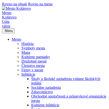
Rovno na obsah
Rovno na menu
Mesto
Kolárovo
Gúta
város
Menu
Mesto
História
Symboly mesta
Mapa
Kultúrne pamiatky
Družobné mestá
Členstvo mesta
Firmy v meste
Inštitúcie
Školy a školské zariadenia vrátane školských
jedální
Sociálne zariadenia
Zdravotníctvo
Obchodné spoločnosti a príspevkové organizácie
mesta
Kultúrne inštitúcie