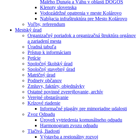
Malého Dunaja a Váhu v oblasti DÖGÖS
Klenoty slovenska
Vodozádržné opatrenia v meste Kolárovo
Nabíjacia infraštruktúra pre Mesto Kolárovo
Voľby, referendum
Mestský úrad
Organizačný poriadok a organizačná štruktúra orgánov
a zariadení mesta
Úradná tabuľa
Prístup k informáciam
Petície
Spoločný školský úrad
Spoločný stavebný úrad
Matričný úrad
Podnety občanov
Zmluvy, faktúry, objednávky
Ostatné povinné zverejňovanie, archív
Verejné obstarávanie
Krízové riadenie
Informačné plagáty pre mimoriadne udalosti
Zvoz Odpadu
Úroveň vytriedenia komunálneho odpadu
Harmonogram zvozu odpadu
Tlačivá, žiadosti
Výstavba a regionálny rozvoj