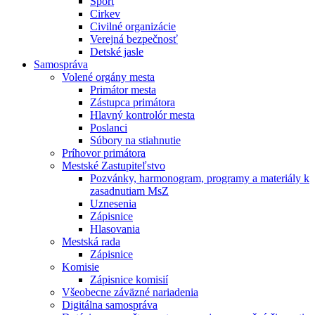
Šport
Cirkev
Civilné organizácie
Verejná bezpečnosť
Detské jasle
Samospráva
Volené orgány mesta
Primátor mesta
Zástupca primátora
Hlavný kontrolór mesta
Poslanci
Súbory na stiahnutie
Príhovor primátora
Mestské Zastupiteľstvo
Pozvánky, harmonogram, programy a materiály k
zasadnutiam MsZ
Uznesenia
Zápisnice
Hlasovania
Mestská rada
Zápisnice
Komisie
Zápisnice komisií
Všeobecne záväzné nariadenia
Digitálna samospráva