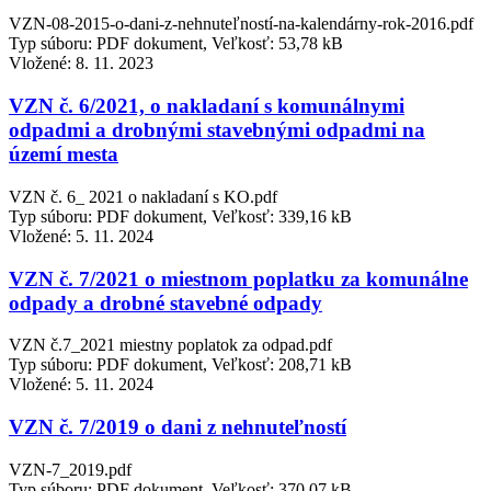
VZN-08-2015-o-dani-z-nehnuteľností-na-kalendárny-rok-2016.pdf
Typ súboru: PDF dokument, Veľkosť: 53,78 kB
Vložené:
8. 11. 2023
VZN č. 6/2021, o nakladaní s komunálnymi
odpadmi a drobnými stavebnými odpadmi na
území mesta
VZN č. 6_ 2021 o nakladaní s KO.pdf
Typ súboru: PDF dokument, Veľkosť: 339,16 kB
Vložené:
5. 11. 2024
VZN č. 7/2021 o miestnom poplatku za komunálne
odpady a drobné stavebné odpady
VZN č.7_2021 miestny poplatok za odpad.pdf
Typ súboru: PDF dokument, Veľkosť: 208,71 kB
Vložené:
5. 11. 2024
VZN č. 7/2019 o dani z nehnuteľností
VZN-7_2019.pdf
Typ súboru: PDF dokument, Veľkosť: 370,07 kB