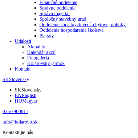
Finančné oddelenie
Správne oddelenie
Správa majetku
Spoločný stavebný úrad
Oddelenie sociálnych vecí a bytovej politiky
Oddelenie hospodárenia školstva
Plagáty
Udalosti
Aktuality
Kalendár akcií
Fotogaléria
Kolárovský jarmok
Kontakt
SK
Slovensky
SK
Slovensky
EN
English
HU
Magyar
035/7900911
info@kolarovo.sk
Kontaktujte nás