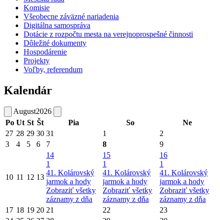
Komisie
Všeobecne záväzné nariadenia
Digitálna samospráva
Dotácie z rozpočtu mesta na verejnoprospešné činnosti
Dôležité dokumenty
Hospodárenie
Projekty
Voľby, referendum
Kalendár
August
2026
Po
Ut
St
Št
Pia
So
Ne
27
28
29
30
31
1
2
3
4
5
6
7
8
9
14
15
16
1
1
1
41. Kolárovský
41. Kolárovský
41. Kolárovský
10
11
12
13
jarmok a hody
jarmok a hody
jarmok a hody
Zobraziť všetky
Zobraziť všetky
Zobraziť všetky
záznamy z dňa
záznamy z dňa
záznamy z dňa
17
18
19
20
21
22
23