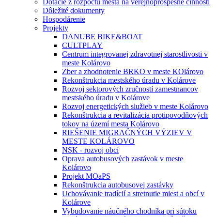
Dotácie z rozpočtu mesta na verejnoprospešné činnosti
Dôležité dokumenty
Hospodárenie
Projekty
DANUBE BIKE&BOAT
CULTPLAY
Centrum integrovanej zdravotnej starostlivosti v
meste Kolárovo
Zber a zhodnotenie BRKO v meste KOlárovo
Rekonštrukcia mestského úradu v Kolárove
Rozvoj sektorových zručností zamestnancov
mestského úradu v Kolárove
Rozvoj energetických služieb v meste Kolárovo
Rekonštrukcia a revitalizácia protipovodňových
tokov na území mesta Kolárovo
RIEŠENIE MIGRAČNÝCH VÝZIEV V
MESTE KOLÁROVO
NSK - rozvoj obcí
Oprava autobusových zastávok v meste
Kolárovo
Projekt MOaPS
Rekonštrukcia autobusovej zastávky
Uchovávanie tradícií a stretnutie miest a obcí v
Kolárove
Vybudovanie náučného chodníka pri sútoku