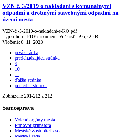
VZN č. 3/2019 o nakladaní s komunálnymi
odpadmi a drobnými stavebnými odpadmi na
území mesta
VZN-č.-3-2019-o-nakladaní-s-KO.pdf
Typ súboru: PDF dokument, Veľkosť: 595,22 kB
Vložené:
8. 11. 2023
prvá stránka
predchádzajúca stránka
9
10
11
ďalšia stránka
posledná stránka
Zobrazené
201
-
212
z 212
Samospráva
Volené orgány mesta
Príhovor primátora
Mestské Zastupiteľstvo
Mestská rada