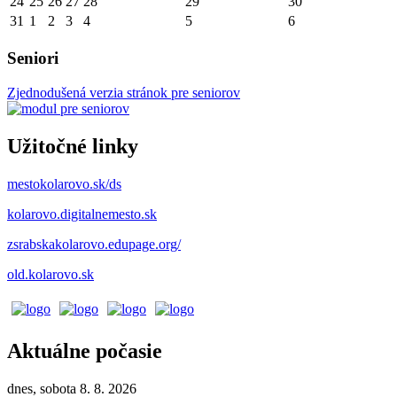
24
25
26
27
28
29
30
31
1
2
3
4
5
6
Seniori
Zjednodušená verzia stránok pre seniorov
Užitočné linky
mestokolarovo.sk/ds
kolarovo.digitalnemesto.sk
zsrabskakolarovo.edupage.org/
old.kolarovo.sk
Aktuálne počasie
dnes, sobota 8. 8. 2026