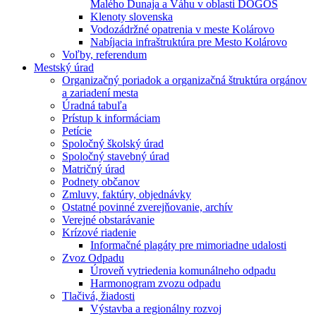
Malého Dunaja a Váhu v oblasti DÖGÖS
Klenoty slovenska
Vodozádržné opatrenia v meste Kolárovo
Nabíjacia infraštruktúra pre Mesto Kolárovo
Voľby, referendum
Mestský úrad
Organizačný poriadok a organizačná štruktúra orgánov
a zariadení mesta
Úradná tabuľa
Prístup k informáciam
Petície
Spoločný školský úrad
Spoločný stavebný úrad
Matričný úrad
Podnety občanov
Zmluvy, faktúry, objednávky
Ostatné povinné zverejňovanie, archív
Verejné obstarávanie
Krízové riadenie
Informačné plagáty pre mimoriadne udalosti
Zvoz Odpadu
Úroveň vytriedenia komunálneho odpadu
Harmonogram zvozu odpadu
Tlačivá, žiadosti
Výstavba a regionálny rozvoj