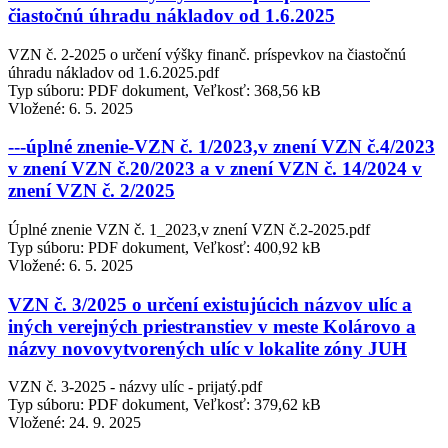
čiastočnú úhradu nákladov od 1.6.2025
VZN č. 2-2025 o určení výšky finanč. príspevkov na čiastočnú
úhradu nákladov od 1.6.2025.pdf
Typ súboru: PDF dokument, Veľkosť: 368,56 kB
Vložené:
6. 5. 2025
---úplné znenie-VZN č. 1/2023,v znení VZN č.4/2023
v znení VZN č.20/2023 a v znení VZN č. 14/2024 v
znení VZN č. 2/2025
Úplné znenie VZN č. 1_2023,v znení VZN č.2-2025.pdf
Typ súboru: PDF dokument, Veľkosť: 400,92 kB
Vložené:
6. 5. 2025
VZN č. 3/2025 o určení existujúcich názvov ulíc a
iných verejných priestranstiev v meste Kolárovo a
názvy novovytvorených ulíc v lokalite zóny JUH
VZN č. 3-2025 - názvy ulíc - prijatý.pdf
Typ súboru: PDF dokument, Veľkosť: 379,62 kB
Vložené:
24. 9. 2025