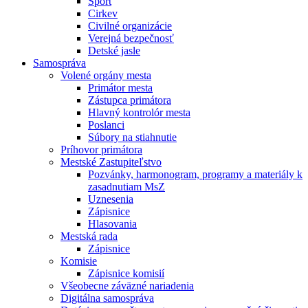
Šport
Cirkev
Civilné organizácie
Verejná bezpečnosť
Detské jasle
Samospráva
Volené orgány mesta
Primátor mesta
Zástupca primátora
Hlavný kontrolór mesta
Poslanci
Súbory na stiahnutie
Príhovor primátora
Mestské Zastupiteľstvo
Pozvánky, harmonogram, programy a materiály k
zasadnutiam MsZ
Uznesenia
Zápisnice
Hlasovania
Mestská rada
Zápisnice
Komisie
Zápisnice komisií
Všeobecne záväzné nariadenia
Digitálna samospráva