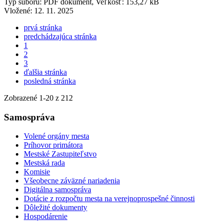
Typ súboru: PDF dokument, Veľkosť: 153,27 kB
Vložené:
12. 11. 2025
prvá stránka
predchádzajúca stránka
1
2
3
ďalšia stránka
posledná stránka
Zobrazené
1
-
20
z 212
Samospráva
Volené orgány mesta
Príhovor primátora
Mestské Zastupiteľstvo
Mestská rada
Komisie
Všeobecne záväzné nariadenia
Digitálna samospráva
Dotácie z rozpočtu mesta na verejnoprospešné činnosti
Dôležité dokumenty
Hospodárenie