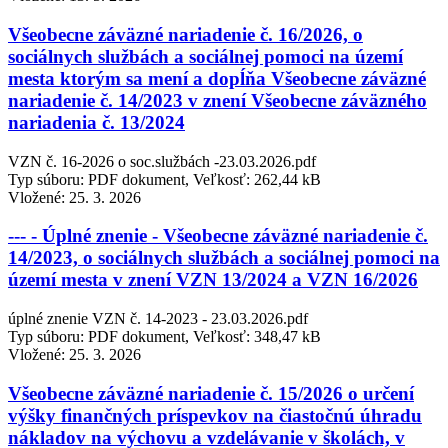
Všeobecne záväzné nariadenie č. 16/2026, o
sociálnych službách a sociálnej pomoci na území
mesta ktorým sa mení a dopĺňa Všeobecne záväzné
nariadenie č. 14/2023 v znení Všeobecne záväzného
nariadenia č. 13/2024
VZN č. 16-2026 o soc.službách -23.03.2026.pdf
Typ súboru: PDF dokument, Veľkosť: 262,44 kB
Vložené:
25. 3. 2026
--- - Úplné znenie - Všeobecne záväzné nariadenie č.
14/2023, o sociálnych službách a sociálnej pomoci na
území mesta v znení VZN 13/2024 a VZN 16/2026
úplné znenie VZN č. 14-2023 - 23.03.2026.pdf
Typ súboru: PDF dokument, Veľkosť: 348,47 kB
Vložené:
25. 3. 2026
Všeobecne záväzné nariadenie č. 15/2026 o určení
výšky finančných príspevkov na čiastočnú úhradu
nákladov na výchovu a vzdelávanie v školách, v