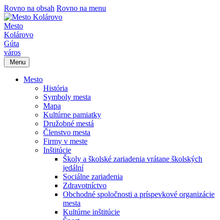
Rovno na obsah
Rovno na menu
Mesto
Kolárovo
Gúta
város
Menu
Mesto
História
Symboly mesta
Mapa
Kultúrne pamiatky
Družobné mestá
Členstvo mesta
Firmy v meste
Inštitúcie
Školy a školské zariadenia vrátane školských
jedální
Sociálne zariadenia
Zdravotníctvo
Obchodné spoločnosti a príspevkové organizácie
mesta
Kultúrne inštitúcie