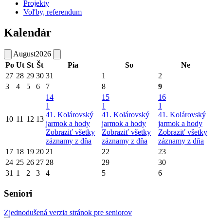
Projekty
Voľby, referendum
Kalendár
August
2026
Po
Ut
St
Št
Pia
So
Ne
27
28
29
30
31
1
2
3
4
5
6
7
8
9
14
15
16
1
1
1
41. Kolárovský
41. Kolárovský
41. Kolárovský
10
11
12
13
jarmok a hody
jarmok a hody
jarmok a hody
Zobraziť všetky
Zobraziť všetky
Zobraziť všetky
záznamy z dňa
záznamy z dňa
záznamy z dňa
17
18
19
20
21
22
23
24
25
26
27
28
29
30
31
1
2
3
4
5
6
Seniori
Zjednodušená verzia stránok pre seniorov