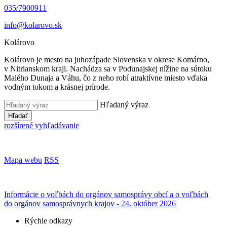
035/7900911
info@kolarovo.sk
Kolárovo
Kolárovo je mesto na juhozápade Slovenska v okrese Komárno,
v Nitrianskom kraji. Nachádza sa v Podunajskej nížine na sútoku
Malého Dunaja a Váhu, čo z neho robí atraktívne miesto vďaka
vodným tokom a krásnej prírode.
Hľadaný výraz
Hľadať
rozšírené vyhľadávanie
Mapa webu
RSS
Informácie o voľbách do orgánov samosprávy obcí a o voľbách
do orgánov samosprávnych krajov - 24. október 2026
Rýchle odkazy