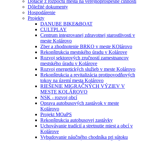
Dotácie z rozpočtu mesta na verejnoprospešné činnosti
Dôležité dokumenty
Hospodárenie
Projekty
DANUBE BIKE&BOAT
CULTPLAY
Centrum integrovanej zdravotnej starostlivosti v
meste Kolárovo
Zber a zhodnotenie BRKO v meste KOlárovo
Rekonštrukcia mestského úradu v Kolárove
Rozvoj sektorových zručností zamestnancov
mestského úradu v Kolárove
Rozvoj energetických služieb v meste Kolárovo
Rekonštrukcia a revitalizácia protipovodňových
tokov na území mesta Kolárovo
RIEŠENIE MIGRAČNÝCH VÝZIEV V
MESTE KOLÁROVO
NSK - rozvoj obcí
Oprava autobusových zastávok v meste
Kolárovo
Projekt MOaPS
Rekonštrukcia autobusovej zastávky
Uchovávanie tradícií a stretnutie miest a obcí v
Kolárove
Vybudovanie náučného chodníka pri sútoku