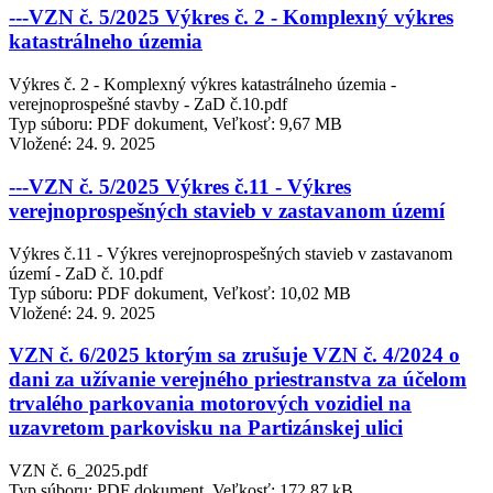
---VZN č. 5/2025 Výkres č. 2 - Komplexný výkres
katastrálneho územia
Výkres č. 2 - Komplexný výkres katastrálneho územia -
verejnoprospešné stavby - ZaD č.10.pdf
Typ súboru: PDF dokument, Veľkosť: 9,67 MB
Vložené:
24. 9. 2025
---VZN č. 5/2025 Výkres č.11 - Výkres
verejnoprospešných stavieb v zastavanom území
Výkres č.11 - Výkres verejnoprospešných stavieb v zastavanom
území - ZaD č. 10.pdf
Typ súboru: PDF dokument, Veľkosť: 10,02 MB
Vložené:
24. 9. 2025
VZN č. 6/2025 ktorým sa zrušuje VZN č. 4/2024 o
dani za užívanie verejného priestranstva za účelom
trvalého parkovania motorových vozidiel na
uzavretom parkovisku na Partizánskej ulici
VZN č. 6_2025.pdf
Typ súboru: PDF dokument, Veľkosť: 172,87 kB