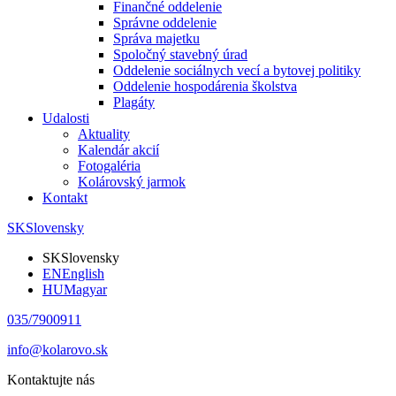
Finančné oddelenie
Správne oddelenie
Správa majetku
Spoločný stavebný úrad
Oddelenie sociálnych vecí a bytovej politiky
Oddelenie hospodárenia školstva
Plagáty
Udalosti
Aktuality
Kalendár akcií
Fotogaléria
Kolárovský jarmok
Kontakt
SK
Slovensky
SK
Slovensky
EN
English
HU
Magyar
035/7900911
info@kolarovo.sk
Kontaktujte nás