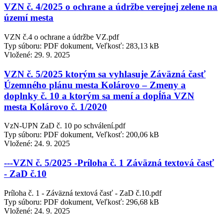
VZN č. 4/2025 o ochrane a údržbe verejnej zelene na
území mesta
VZN č.4 o ochrane a údržbe VZ.pdf
Typ súboru: PDF dokument, Veľkosť: 283,13 kB
Vložené:
29. 9. 2025
VZN č. 5/2025 ktorým sa vyhlasuje Záväzná časť
Územného plánu mesta Kolárovo – Zmeny a
doplnky č. 10 a ktorým sa mení a dopĺňa VZN
mesta Kolárovo č. 1/2020
VzN-UPN ZaD č. 10 po schválení.pdf
Typ súboru: PDF dokument, Veľkosť: 200,06 kB
Vložené:
24. 9. 2025
---VZN č. 5/2025 -Príloha č. 1 Záväzná textová časť
- ZaD č.10
Príloha č. 1 - Záväzná textová časť - ZaD č.10.pdf
Typ súboru: PDF dokument, Veľkosť: 296,68 kB
Vložené:
24. 9. 2025