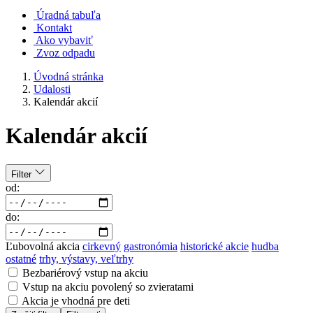
Úradná tabuľa
Kontakt
Ako vybaviť
Zvoz odpadu
Úvodná stránka
Udalosti
Kalendár akcií
Kalendár akcií
Filter
od:
do:
Ľubovolná akcia
cirkevný
gastronómia
historické akcie
hudba
ostatné
trhy, výstavy, veľtrhy
Bezbariérový vstup na akciu
Vstup na akciu povolený so zvieratami
Akcia je vhodná pre deti