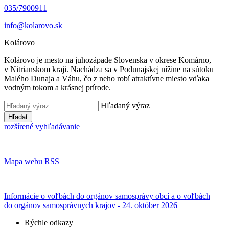
035/7900911
info@kolarovo.sk
Kolárovo
Kolárovo je mesto na juhozápade Slovenska v okrese Komárno,
v Nitrianskom kraji. Nachádza sa v Podunajskej nížine na sútoku
Malého Dunaja a Váhu, čo z neho robí atraktívne miesto vďaka
vodným tokom a krásnej prírode.
Hľadaný výraz
Hľadať
rozšírené vyhľadávanie
Mapa webu
RSS
Informácie o voľbách do orgánov samosprávy obcí a o voľbách
do orgánov samosprávnych krajov - 24. október 2026
Rýchle odkazy