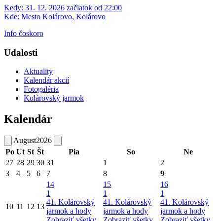
Kedy:
31. 12. 2026 začiatok od 22:00
Kde:
Mesto Kolárovo, Kolárovo
Info čoskoro
Udalosti
Aktuality
Kalendár akcií
Fotogaléria
Kolárovský jarmok
Kalendár
August
2026
Po
Ut
St
Št
Pia
So
Ne
27
28
29
30
31
1
2
3
4
5
6
7
8
9
14
15
16
1
1
1
41. Kolárovský
41. Kolárovský
41. Kolárovský
10
11
12
13
jarmok a hody
jarmok a hody
jarmok a hody
Zobraziť všetky
Zobraziť všetky
Zobraziť všetky