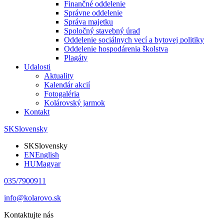
Finančné oddelenie
Správne oddelenie
Správa majetku
Spoločný stavebný úrad
Oddelenie sociálnych vecí a bytovej politiky
Oddelenie hospodárenia školstva
Plagáty
Udalosti
Aktuality
Kalendár akcií
Fotogaléria
Kolárovský jarmok
Kontakt
SK
Slovensky
SK
Slovensky
EN
English
HU
Magyar
035/7900911
info@kolarovo.sk
Kontaktujte nás