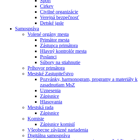
Šport
Cirkev
Civilné organizácie
Verejná bezpečnosť
Detské jasle
Samospráva
Volené orgány mesta
Primátor mesta
Zástupca primátora
Hlavný kontrolór mesta
Poslanci
Súbory na stiahnutie
Príhovor primátora
Mestské Zastupiteľstvo
Pozvánky, harmonogram, programy a materiály k
zasadnutiam MsZ
Uznesenia
Zápisnice
Hlasovania
Mestská rada
Zápisnice
Komisie
Zápisnice komisií
Všeobecne záväzné nariadenia
Digitálna samospráva