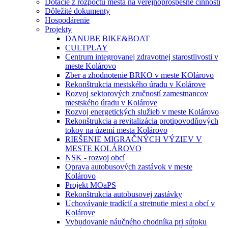
Dotácie z rozpočtu mesta na verejnoprospešné činnosti
Dôležité dokumenty
Hospodárenie
Projekty
DANUBE BIKE&BOAT
CULTPLAY
Centrum integrovanej zdravotnej starostlivosti v
meste Kolárovo
Zber a zhodnotenie BRKO v meste KOlárovo
Rekonštrukcia mestského úradu v Kolárove
Rozvoj sektorových zručností zamestnancov
mestského úradu v Kolárove
Rozvoj energetických služieb v meste Kolárovo
Rekonštrukcia a revitalizácia protipovodňových
tokov na území mesta Kolárovo
RIEŠENIE MIGRAČNÝCH VÝZIEV V
MESTE KOLÁROVO
NSK - rozvoj obcí
Oprava autobusových zastávok v meste
Kolárovo
Projekt MOaPS
Rekonštrukcia autobusovej zastávky
Uchovávanie tradícií a stretnutie miest a obcí v
Kolárove
Vybudovanie náučného chodníka pri sútoku