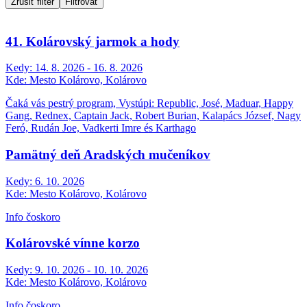
Zrušiť filter
Filtrovať
41. Kolárovský jarmok a hody
Kedy:
14. 8. 2026 - 16. 8. 2026
Kde:
Mesto Kolárovo, Kolárovo
Čaká vás pestrý program, Vystúpi: Republic, José, Maduar, Happy
Gang, Rednex, Captain Jack, Robert Burian, Kalapács József, Nagy
Feró, Rudán Joe, Vadkerti Imre és Karthago
Pamätný deň Aradských mučeníkov
Kedy:
6. 10. 2026
Kde:
Mesto Kolárovo, Kolárovo
Info čoskoro
Kolárovské vínne korzo
Kedy:
9. 10. 2026 - 10. 10. 2026
Kde:
Mesto Kolárovo, Kolárovo
Info čoskoro