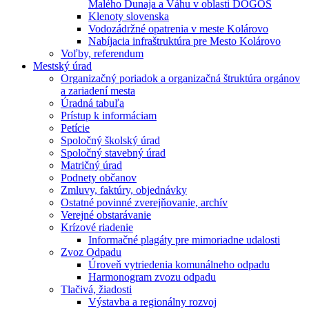
Malého Dunaja a Váhu v oblasti DÖGÖS
Klenoty slovenska
Vodozádržné opatrenia v meste Kolárovo
Nabíjacia infraštruktúra pre Mesto Kolárovo
Voľby, referendum
Mestský úrad
Organizačný poriadok a organizačná štruktúra orgánov
a zariadení mesta
Úradná tabuľa
Prístup k informáciam
Petície
Spoločný školský úrad
Spoločný stavebný úrad
Matričný úrad
Podnety občanov
Zmluvy, faktúry, objednávky
Ostatné povinné zverejňovanie, archív
Verejné obstarávanie
Krízové riadenie
Informačné plagáty pre mimoriadne udalosti
Zvoz Odpadu
Úroveň vytriedenia komunálneho odpadu
Harmonogram zvozu odpadu
Tlačivá, žiadosti
Výstavba a regionálny rozvoj