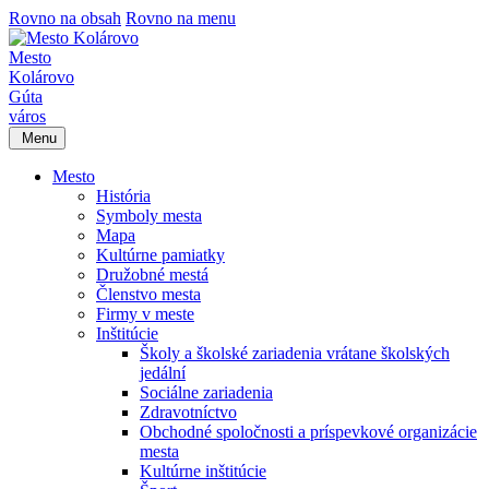
Rovno na obsah
Rovno na menu
Mesto
Kolárovo
Gúta
város
Menu
Mesto
História
Symboly mesta
Mapa
Kultúrne pamiatky
Družobné mestá
Členstvo mesta
Firmy v meste
Inštitúcie
Školy a školské zariadenia vrátane školských
jedální
Sociálne zariadenia
Zdravotníctvo
Obchodné spoločnosti a príspevkové organizácie
mesta
Kultúrne inštitúcie