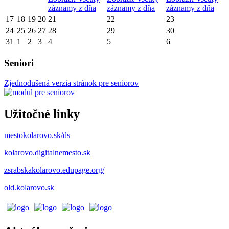
záznamy z dňa
záznamy z dňa
záznamy z dňa
17
18
19
20
21
22
23
24
25
26
27
28
29
30
31
1
2
3
4
5
6
Seniori
Zjednodušená verzia stránok pre seniorov
Užitočné linky
mestokolarovo.sk/ds
kolarovo.digitalnemesto.sk
zsrabskakolarovo.edupage.org/
old.kolarovo.sk