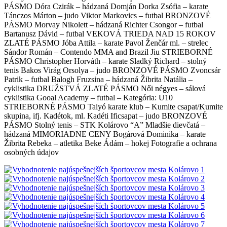
PÁSMO Dóra Czirák – hádzaná Domján Dorka Zsófia – karate
Tánczos Márton – judo Viktor Markovics – futbal BRONZOVÉ
PÁSMO Morvay Nikolett – hádzaná Richter Csongor – futbal
Bartanusz Dávid – futbal VEKOVÁ TRIEDA NAD 15 ROKOV
ZLATÉ PÁSMO Jóba Attila – karate Pavol Ženčár ml. – strelec
Sándor Román – Contendo MMA and Brazil Jiu STRIEBORNÉ
PÁSMO Christopher Horváth – karate Sladký Richard – stolný
tenis Bakos Virág Orsolya – judo BRONZOVÉ PÁSMO Zvoncsár
Patrik – futbal Balogh Fruzsina – hádzaná Žibrita Natália –
cyklistika DRUŽSTVÁ ZLATÉ PÁSMO Női négyes – sálová
cyklistika Gooal Academy – futbal – Kategória: U10
STRIEBORNÉ PÁSMO Taiyó karate klub – Kumite csapat/Kumite
skupina, ifj. Kadétok, ml. Kadéti Ificsapat – judo BRONZOVÉ
PÁSMO Stolný tenis – STK Kolárovo “A” Mladšie dievčatá –
hádzaná MIMORIADNE CENY Bogárová Dominika – karate
Žibrita Rebeka – atletika Beke Ádám – hokej Fotografie a ochrana
osobných údajov