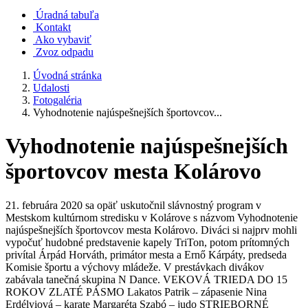
Úradná tabuľa
Kontakt
Ako vybaviť
Zvoz odpadu
Úvodná stránka
Udalosti
Fotogaléria
Vyhodnotenie najúspešnejších športovcov...
Vyhodnotenie najúspešnejších
športovcov mesta Kolárovo
21. februára 2020 sa opäť uskutočnil slávnostný program v
Mestskom kultúrnom stredisku v Kolárove s názvom Vyhodnotenie
najúspešnejších športovcov mesta Kolárovo. Diváci si najprv mohli
vypočuť hudobné predstavenie kapely TriTon, potom prítomných
privítal Árpád Horváth, primátor mesta a Ernő Kárpáty, predseda
Komisie športu a výchovy mládeže. V prestávkach divákov
zabávala tanečná skupina N Dance. VEKOVÁ TRIEDA DO 15
ROKOV ZLATÉ PÁSMO Lakatos Patrik – zápasenie Nina
Erdélyiová – karate Margaréta Szabó – judo STRIEBORNÉ