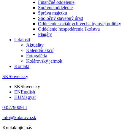
Finančné oddelenie
Správne oddelenie
Správa majetku
Spoločný stavebný úrad
Oddelenie sociálnych vecí a bytovej politiky
Oddelenie hospodárenia školstva
Plagáty
Udalosti
Aktuality
Kalendár akcií
Fotogaléria
Kolárovský jarmok
Kontakt
SK
Slovensky
SK
Slovensky
EN
English
HU
Magyar
035/7900911
info@kolarovo.sk
Kontaktujte nás