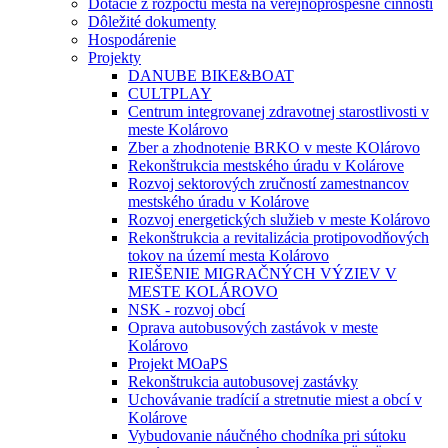
Dotácie z rozpočtu mesta na verejnoprospešné činnosti
Dôležité dokumenty
Hospodárenie
Projekty
DANUBE BIKE&BOAT
CULTPLAY
Centrum integrovanej zdravotnej starostlivosti v
meste Kolárovo
Zber a zhodnotenie BRKO v meste KOlárovo
Rekonštrukcia mestského úradu v Kolárove
Rozvoj sektorových zručností zamestnancov
mestského úradu v Kolárove
Rozvoj energetických služieb v meste Kolárovo
Rekonštrukcia a revitalizácia protipovodňových
tokov na území mesta Kolárovo
RIEŠENIE MIGRAČNÝCH VÝZIEV V
MESTE KOLÁROVO
NSK - rozvoj obcí
Oprava autobusových zastávok v meste
Kolárovo
Projekt MOaPS
Rekonštrukcia autobusovej zastávky
Uchovávanie tradícií a stretnutie miest a obcí v
Kolárove
Vybudovanie náučného chodníka pri sútoku