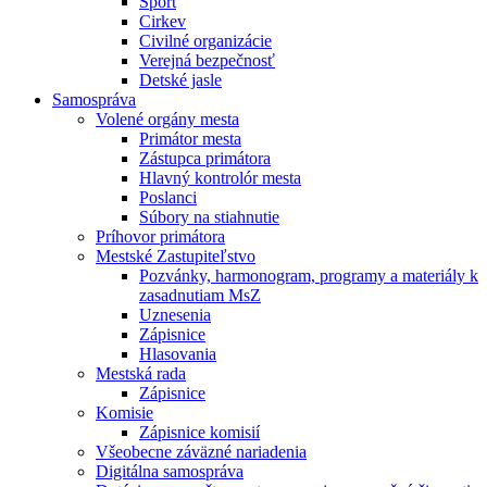
Šport
Cirkev
Civilné organizácie
Verejná bezpečnosť
Detské jasle
Samospráva
Volené orgány mesta
Primátor mesta
Zástupca primátora
Hlavný kontrolór mesta
Poslanci
Súbory na stiahnutie
Príhovor primátora
Mestské Zastupiteľstvo
Pozvánky, harmonogram, programy a materiály k
zasadnutiam MsZ
Uznesenia
Zápisnice
Hlasovania
Mestská rada
Zápisnice
Komisie
Zápisnice komisií
Všeobecne záväzné nariadenia
Digitálna samospráva