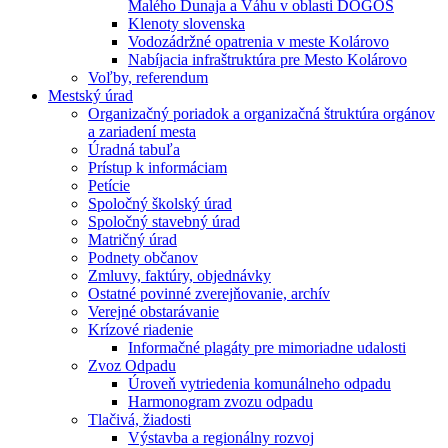
Malého Dunaja a Váhu v oblasti DÖGÖS
Klenoty slovenska
Vodozádržné opatrenia v meste Kolárovo
Nabíjacia infraštruktúra pre Mesto Kolárovo
Voľby, referendum
Mestský úrad
Organizačný poriadok a organizačná štruktúra orgánov
a zariadení mesta
Úradná tabuľa
Prístup k informáciam
Petície
Spoločný školský úrad
Spoločný stavebný úrad
Matričný úrad
Podnety občanov
Zmluvy, faktúry, objednávky
Ostatné povinné zverejňovanie, archív
Verejné obstarávanie
Krízové riadenie
Informačné plagáty pre mimoriadne udalosti
Zvoz Odpadu
Úroveň vytriedenia komunálneho odpadu
Harmonogram zvozu odpadu
Tlačivá, žiadosti
Výstavba a regionálny rozvoj