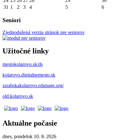
24
25
26
27
28
29
30
31
1
2
3
4
5
6
Seniori
Zjednodušená verzia stránok pre seniorov
Užitočné linky
mestokolarovo.sk/ds
kolarovo.digitalnemesto.sk
zsrabskakolarovo.edupage.org/
old.kolarovo.sk
Aktuálne počasie
dnes, pondelok 10. 8. 2026