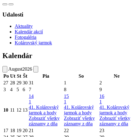
Udalosti
Aktuality
Kalendár akcií
Fotogaléria
Kolárovský jarmok
Kalendár
August
2026
Po
Ut
St
Št
Pia
So
Ne
27
28
29
30
31
1
2
3
4
5
6
7
8
9
14
15
16
1
1
1
41. Kolárovský
41. Kolárovský
41. Kolárovský
10
11
12
13
jarmok a hody
jarmok a hody
jarmok a hody
Zobraziť všetky
Zobraziť všetky
Zobraziť všetky
záznamy z dňa
záznamy z dňa
záznamy z dňa
17
18
19
20
21
22
23