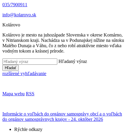
035/7900911
info@kolarovo.sk
Kolárovo
Kolárovo je mesto na juhozápade Slovenska v okrese Komárno,
v Nitrianskom kraji. Nachádza sa v Podunajskej nížine na sútoku
Malého Dunaja a Váhu, čo z neho robí atraktívne miesto vďaka
vodným tokom a krásnej prírode.
Hľadaný výraz
Hľadať
rozšírené vyhľadávanie
Mapa webu
RSS
Informácie o voľbách do orgánov samosprávy obcí a o voľbách
do orgánov samosprávnych krajov - 24. október 2026
Rýchle odkazy