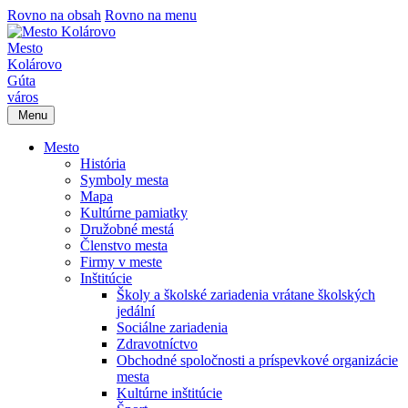
Rovno na obsah
Rovno na menu
Mesto
Kolárovo
Gúta
város
Menu
Mesto
História
Symboly mesta
Mapa
Kultúrne pamiatky
Družobné mestá
Členstvo mesta
Firmy v meste
Inštitúcie
Školy a školské zariadenia vrátane školských
jedální
Sociálne zariadenia
Zdravotníctvo
Obchodné spoločnosti a príspevkové organizácie
mesta
Kultúrne inštitúcie