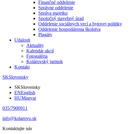
Finančné oddelenie
Správne oddelenie
Správa majetku
Spoločný stavebný úrad
Oddelenie sociálnych vecí a bytovej politiky
Oddelenie hospodárenia školstva
Plagáty
Udalosti
Aktuality
Kalendár akcií
Fotogaléria
Kolárovský jarmok
Kontakt
SK
Slovensky
SK
Slovensky
EN
English
HU
Magyar
035/7900911
info@kolarovo.sk
Kontaktujte nás