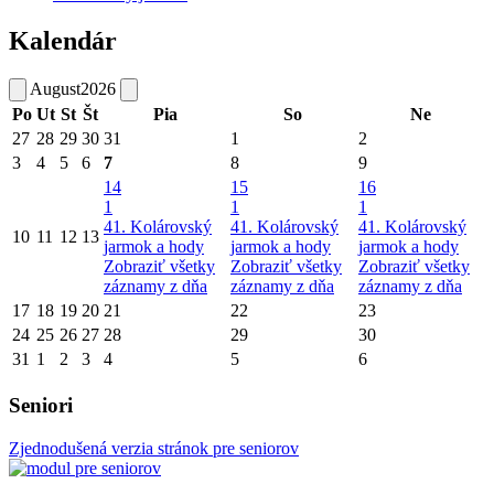
Kalendár
August
2026
Po
Ut
St
Št
Pia
So
Ne
27
28
29
30
31
1
2
3
4
5
6
7
8
9
14
15
16
1
1
1
41. Kolárovský
41. Kolárovský
41. Kolárovský
10
11
12
13
jarmok a hody
jarmok a hody
jarmok a hody
Zobraziť všetky
Zobraziť všetky
Zobraziť všetky
záznamy z dňa
záznamy z dňa
záznamy z dňa
17
18
19
20
21
22
23
24
25
26
27
28
29
30
31
1
2
3
4
5
6
Seniori
Zjednodušená verzia stránok pre seniorov