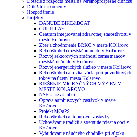
Dotácie z rozpočtu mesta na verejnoprospešné činnosti
Dôležité dokumenty
Hospodárenie
Projekty
DANUBE BIKE&BOAT
CULTPLAY
Centrum integrovanej zdravotnej starostlivosti v
meste Kolárovo
Zber a zhodnotenie BRKO v meste KOlárovo
Rekonštrukcia mestského úradu v Kolárove
Rozvoj sektorových zručností zamestnancov
mestského úradu v Kolárove
Rozvoj energetických služieb v meste Kolárovo
Rekonštrukcia a revitalizácia protipovodňových
tokov na území mesta Kolárovo
RIEŠENIE MIGRAČNÝCH VÝZIEV V
MESTE KOLÁROVO
NSK - rozvoj obcí
Oprava autobusových zastávok v meste
Kolárovo
Projekt MOaPS
Rekonštrukcia autobusovej zastávky
Uchovávanie tradícií a stretnutie miest a obcí v
Kolárove
Vybudovanie náučného chodníka pri sútoku