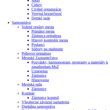
Šport
Cirkev
Civilné organizácie
Verejná bezpečnosť
Detské jasle
Samospráva
Volené orgány mesta
Primátor mesta
Zástupca primátora
Hlavný kontrolór mesta
Poslanci
Súbory na stiahnutie
Príhovor primátora
Mestské Zastupiteľstvo
Pozvánky, harmonogram, programy a materiály k
zasadnutiam MsZ
Uznesenia
Zápisnice
Hlasovania
Mestská rada
Zápisnice
Komisie
Zápisnice komisií
Všeobecne záväzné nariadenia
Digitálna samospráva