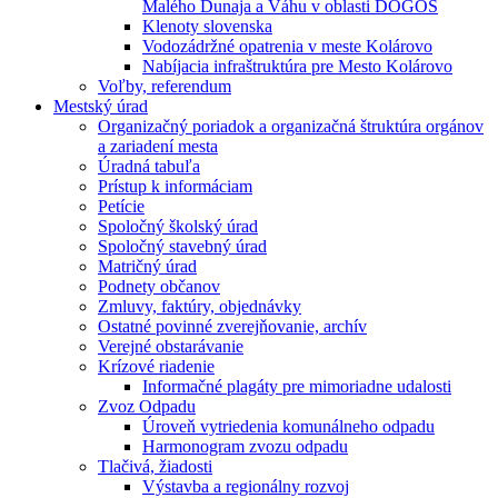
Malého Dunaja a Váhu v oblasti DÖGÖS
Klenoty slovenska
Vodozádržné opatrenia v meste Kolárovo
Nabíjacia infraštruktúra pre Mesto Kolárovo
Voľby, referendum
Mestský úrad
Organizačný poriadok a organizačná štruktúra orgánov
a zariadení mesta
Úradná tabuľa
Prístup k informáciam
Petície
Spoločný školský úrad
Spoločný stavebný úrad
Matričný úrad
Podnety občanov
Zmluvy, faktúry, objednávky
Ostatné povinné zverejňovanie, archív
Verejné obstarávanie
Krízové riadenie
Informačné plagáty pre mimoriadne udalosti
Zvoz Odpadu
Úroveň vytriedenia komunálneho odpadu
Harmonogram zvozu odpadu
Tlačivá, žiadosti
Výstavba a regionálny rozvoj