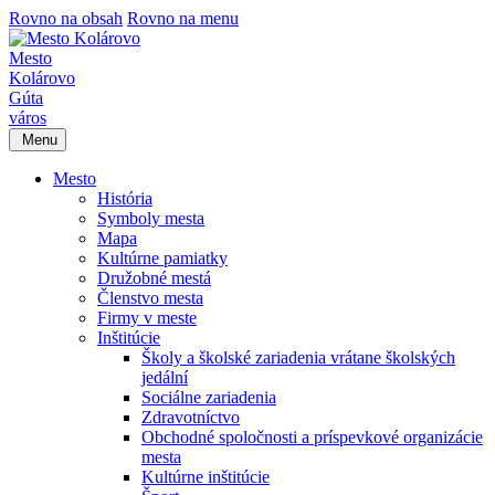
Rovno na obsah
Rovno na menu
Mesto
Kolárovo
Gúta
város
Menu
Mesto
História
Symboly mesta
Mapa
Kultúrne pamiatky
Družobné mestá
Členstvo mesta
Firmy v meste
Inštitúcie
Školy a školské zariadenia vrátane školských
jedální
Sociálne zariadenia
Zdravotníctvo
Obchodné spoločnosti a príspevkové organizácie
mesta
Kultúrne inštitúcie