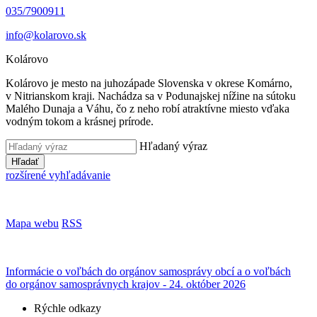
035/7900911
info@kolarovo.sk
Kolárovo
Kolárovo je mesto na juhozápade Slovenska v okrese Komárno,
v Nitrianskom kraji. Nachádza sa v Podunajskej nížine na sútoku
Malého Dunaja a Váhu, čo z neho robí atraktívne miesto vďaka
vodným tokom a krásnej prírode.
Hľadaný výraz
Hľadať
rozšírené vyhľadávanie
Mapa webu
RSS
Informácie o voľbách do orgánov samosprávy obcí a o voľbách
do orgánov samosprávnych krajov - 24. október 2026
Rýchle odkazy