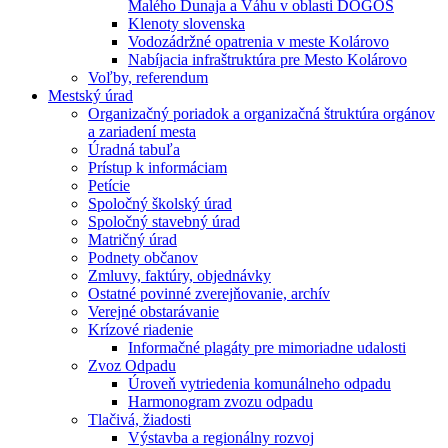
Malého Dunaja a Váhu v oblasti DÖGÖS
Klenoty slovenska
Vodozádržné opatrenia v meste Kolárovo
Nabíjacia infraštruktúra pre Mesto Kolárovo
Voľby, referendum
Mestský úrad
Organizačný poriadok a organizačná štruktúra orgánov
a zariadení mesta
Úradná tabuľa
Prístup k informáciam
Petície
Spoločný školský úrad
Spoločný stavebný úrad
Matričný úrad
Podnety občanov
Zmluvy, faktúry, objednávky
Ostatné povinné zverejňovanie, archív
Verejné obstarávanie
Krízové riadenie
Informačné plagáty pre mimoriadne udalosti
Zvoz Odpadu
Úroveň vytriedenia komunálneho odpadu
Harmonogram zvozu odpadu
Tlačivá, žiadosti
Výstavba a regionálny rozvoj