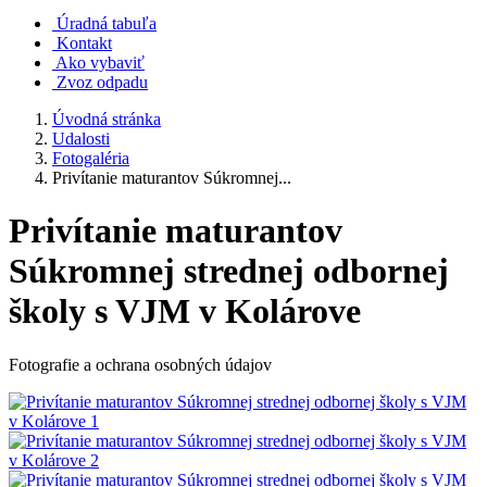
Úradná tabuľa
Kontakt
Ako vybaviť
Zvoz odpadu
Úvodná stránka
Udalosti
Fotogaléria
Privítanie maturantov Súkromnej...
Privítanie maturantov
Súkromnej strednej odbornej
školy s VJM v Kolárove
Fotografie a ochrana osobných údajov