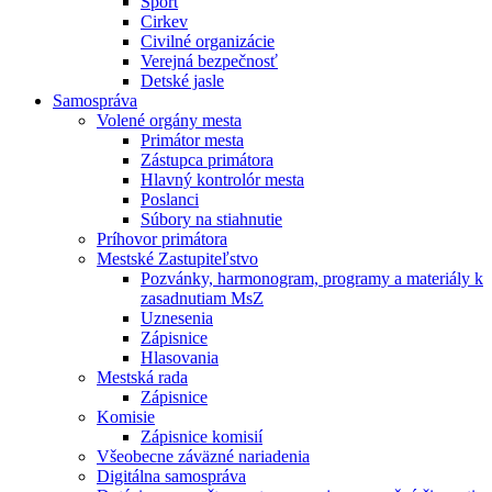
Šport
Cirkev
Civilné organizácie
Verejná bezpečnosť
Detské jasle
Samospráva
Volené orgány mesta
Primátor mesta
Zástupca primátora
Hlavný kontrolór mesta
Poslanci
Súbory na stiahnutie
Príhovor primátora
Mestské Zastupiteľstvo
Pozvánky, harmonogram, programy a materiály k
zasadnutiam MsZ
Uznesenia
Zápisnice
Hlasovania
Mestská rada
Zápisnice
Komisie
Zápisnice komisií
Všeobecne záväzné nariadenia
Digitálna samospráva