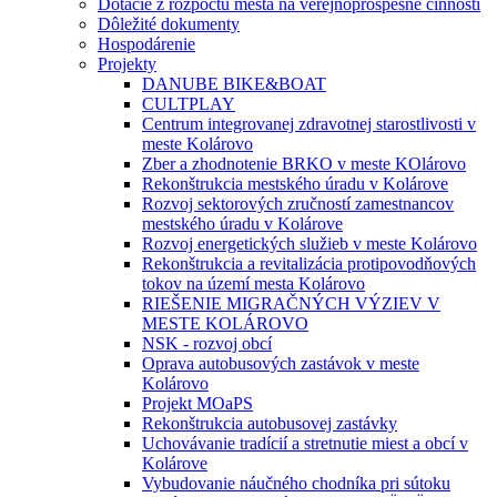
Dotácie z rozpočtu mesta na verejnoprospešné činnosti
Dôležité dokumenty
Hospodárenie
Projekty
DANUBE BIKE&BOAT
CULTPLAY
Centrum integrovanej zdravotnej starostlivosti v
meste Kolárovo
Zber a zhodnotenie BRKO v meste KOlárovo
Rekonštrukcia mestského úradu v Kolárove
Rozvoj sektorových zručností zamestnancov
mestského úradu v Kolárove
Rozvoj energetických služieb v meste Kolárovo
Rekonštrukcia a revitalizácia protipovodňových
tokov na území mesta Kolárovo
RIEŠENIE MIGRAČNÝCH VÝZIEV V
MESTE KOLÁROVO
NSK - rozvoj obcí
Oprava autobusových zastávok v meste
Kolárovo
Projekt MOaPS
Rekonštrukcia autobusovej zastávky
Uchovávanie tradícií a stretnutie miest a obcí v
Kolárove
Vybudovanie náučného chodníka pri sútoku