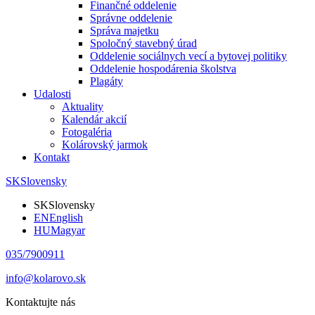
Finančné oddelenie
Správne oddelenie
Správa majetku
Spoločný stavebný úrad
Oddelenie sociálnych vecí a bytovej politiky
Oddelenie hospodárenia školstva
Plagáty
Udalosti
Aktuality
Kalendár akcií
Fotogaléria
Kolárovský jarmok
Kontakt
SK
Slovensky
SK
Slovensky
EN
English
HU
Magyar
035/7900911
info@kolarovo.sk
Kontaktujte nás