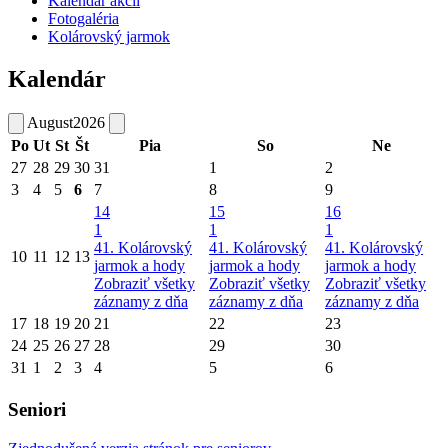
Kalendár akcií
Fotogaléria
Kolárovský jarmok
Kalendár
August
2026
Po
Ut
St
Št
Pia
So
Ne
27
28
29
30
31
1
2
3
4
5
6
7
8
9
14
15
16
1
1
1
41. Kolárovský
41. Kolárovský
41. Kolárovský
10
11
12
13
jarmok a hody
jarmok a hody
jarmok a hody
Zobraziť všetky
Zobraziť všetky
Zobraziť všetky
záznamy z dňa
záznamy z dňa
záznamy z dňa
17
18
19
20
21
22
23
24
25
26
27
28
29
30
31
1
2
3
4
5
6
Seniori