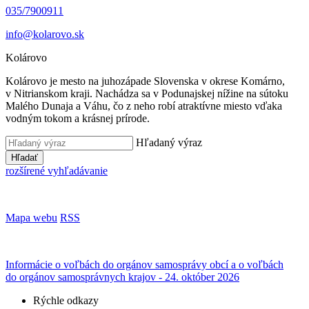
035/7900911
info@kolarovo.sk
Kolárovo
Kolárovo je mesto na juhozápade Slovenska v okrese Komárno,
v Nitrianskom kraji. Nachádza sa v Podunajskej nížine na sútoku
Malého Dunaja a Váhu, čo z neho robí atraktívne miesto vďaka
vodným tokom a krásnej prírode.
Hľadaný výraz
Hľadať
rozšírené vyhľadávanie
Mapa webu
RSS
Informácie o voľbách do orgánov samosprávy obcí a o voľbách
do orgánov samosprávnych krajov - 24. október 2026
Rýchle odkazy