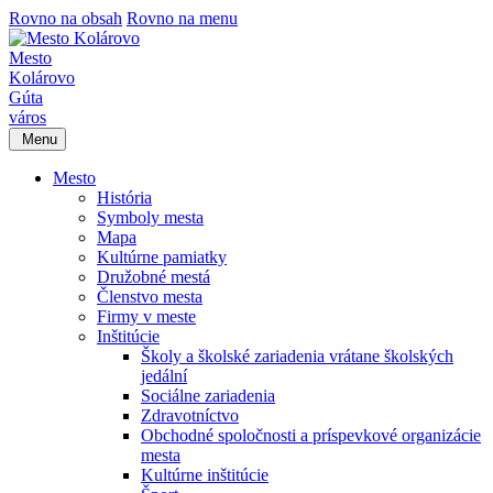
Rovno na obsah
Rovno na menu
Mesto
Kolárovo
Gúta
város
Menu
Mesto
História
Symboly mesta
Mapa
Kultúrne pamiatky
Družobné mestá
Členstvo mesta
Firmy v meste
Inštitúcie
Školy a školské zariadenia vrátane školských
jedální
Sociálne zariadenia
Zdravotníctvo
Obchodné spoločnosti a príspevkové organizácie
mesta
Kultúrne inštitúcie