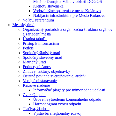
Malého Dunaja a Váhu v oblasti DÖGÖS
Klenoty slovenska
Vodozádržné opatrenia v meste Kolárovo
Nabíjacia infraštruktúra pre Mesto Kolárovo
Voľby, referendum
Mestský úrad
Organizačný poriadok a organizačná štruktúra orgánov
a zariadení mesta
Úradná tabuľa
Prístup k informáciam
Petície
Spoločný školský úrad
Spoločný stavebný úrad
Matričný úrad
Podnety občanov
Zmluvy, faktúry, objednávky
Ostatné povinné zverejňovanie, archív
Verejné obstarávanie
Krízové riadenie
Informačné plagáty pre mimoriadne udalosti
Zvoz Odpadu
Úroveň vytriedenia komunálneho odpadu
Harmonogram zvozu odpadu
Tlačivá, žiadosti
Výstavba a regionálny rozvoj