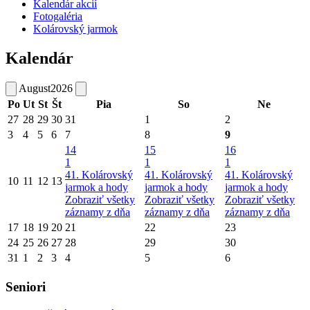
Kalendár akcií
Fotogaléria
Kolárovský jarmok
Kalendár
August
2026
Po
Ut
St
Št
Pia
So
Ne
27
28
29
30
31
1
2
3
4
5
6
7
8
9
14
15
16
1
1
1
41. Kolárovský
41. Kolárovský
41. Kolárovský
10
11
12
13
jarmok a hody
jarmok a hody
jarmok a hody
Zobraziť všetky
Zobraziť všetky
Zobraziť všetky
záznamy z dňa
záznamy z dňa
záznamy z dňa
17
18
19
20
21
22
23
24
25
26
27
28
29
30
31
1
2
3
4
5
6
Seniori