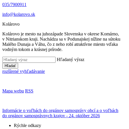
035/7900911
info@kolarovo.sk
Kolárovo
Kolárovo je mesto na juhozápade Slovenska v okrese Komárno,
v Nitrianskom kraji. Nachádza sa v Podunajskej nížine na sútoku
Malého Dunaja a Váhu, čo z neho robí atraktívne miesto vďaka
vodným tokom a krásnej prírode.
Hľadaný výraz
Hľadať
rozšírené vyhľadávanie
Mapa webu
RSS
Informácie o voľbách do orgánov samosprávy obcí a o voľbách
do orgánov samosprávnych krajov - 24. október 2026
Rýchle odkazy