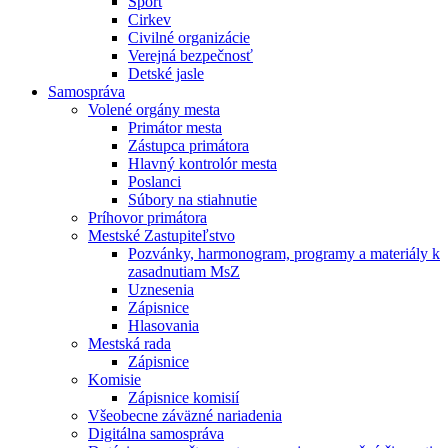
Šport
Cirkev
Civilné organizácie
Verejná bezpečnosť
Detské jasle
Samospráva
Volené orgány mesta
Primátor mesta
Zástupca primátora
Hlavný kontrolór mesta
Poslanci
Súbory na stiahnutie
Príhovor primátora
Mestské Zastupiteľstvo
Pozvánky, harmonogram, programy a materiály k
zasadnutiam MsZ
Uznesenia
Zápisnice
Hlasovania
Mestská rada
Zápisnice
Komisie
Zápisnice komisií
Všeobecne záväzné nariadenia
Digitálna samospráva