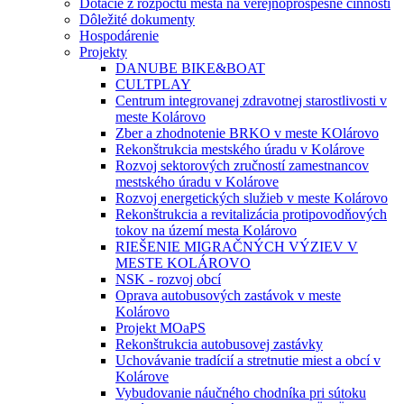
Dotácie z rozpočtu mesta na verejnoprospešné činnosti
Dôležité dokumenty
Hospodárenie
Projekty
DANUBE BIKE&BOAT
CULTPLAY
Centrum integrovanej zdravotnej starostlivosti v
meste Kolárovo
Zber a zhodnotenie BRKO v meste KOlárovo
Rekonštrukcia mestského úradu v Kolárove
Rozvoj sektorových zručností zamestnancov
mestského úradu v Kolárove
Rozvoj energetických služieb v meste Kolárovo
Rekonštrukcia a revitalizácia protipovodňových
tokov na území mesta Kolárovo
RIEŠENIE MIGRAČNÝCH VÝZIEV V
MESTE KOLÁROVO
NSK - rozvoj obcí
Oprava autobusových zastávok v meste
Kolárovo
Projekt MOaPS
Rekonštrukcia autobusovej zastávky
Uchovávanie tradícií a stretnutie miest a obcí v
Kolárove
Vybudovanie náučného chodníka pri sútoku