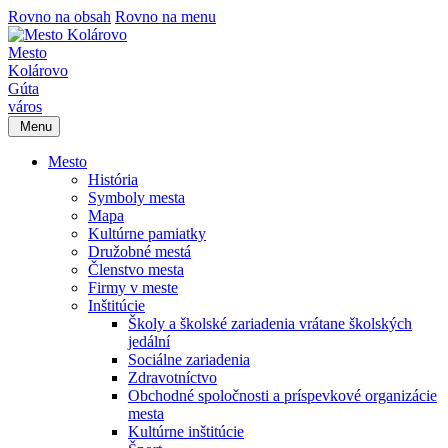
Rovno na obsah
Rovno na menu
Mesto
Kolárovo
Gúta
város
Menu
Mesto
História
Symboly mesta
Mapa
Kultúrne pamiatky
Družobné mestá
Členstvo mesta
Firmy v meste
Inštitúcie
Školy a školské zariadenia vrátane školských
jedální
Sociálne zariadenia
Zdravotníctvo
Obchodné spoločnosti a príspevkové organizácie
mesta
Kultúrne inštitúcie