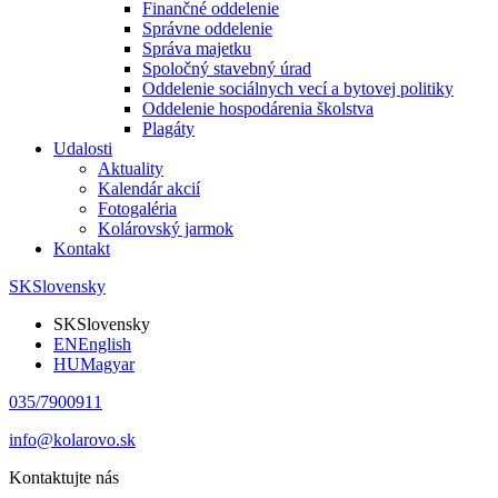
Finančné oddelenie
Správne oddelenie
Správa majetku
Spoločný stavebný úrad
Oddelenie sociálnych vecí a bytovej politiky
Oddelenie hospodárenia školstva
Plagáty
Udalosti
Aktuality
Kalendár akcií
Fotogaléria
Kolárovský jarmok
Kontakt
SK
Slovensky
SK
Slovensky
EN
English
HU
Magyar
035/7900911
info@kolarovo.sk
Kontaktujte nás