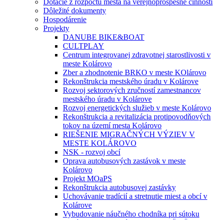
Dotácie z rozpočtu mesta na verejnoprospešné činnosti
Dôležité dokumenty
Hospodárenie
Projekty
DANUBE BIKE&BOAT
CULTPLAY
Centrum integrovanej zdravotnej starostlivosti v
meste Kolárovo
Zber a zhodnotenie BRKO v meste KOlárovo
Rekonštrukcia mestského úradu v Kolárove
Rozvoj sektorových zručností zamestnancov
mestského úradu v Kolárove
Rozvoj energetických služieb v meste Kolárovo
Rekonštrukcia a revitalizácia protipovodňových
tokov na území mesta Kolárovo
RIEŠENIE MIGRAČNÝCH VÝZIEV V
MESTE KOLÁROVO
NSK - rozvoj obcí
Oprava autobusových zastávok v meste
Kolárovo
Projekt MOaPS
Rekonštrukcia autobusovej zastávky
Uchovávanie tradícií a stretnutie miest a obcí v
Kolárove
Vybudovanie náučného chodníka pri sútoku