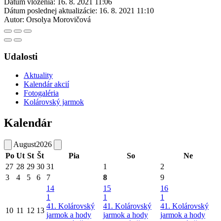
Dátum vloženia:
16. 8. 2021 11:06
Dátum poslednej aktualizácie:
16. 8. 2021 11:10
Autor:
Orsolya Morovičová
Udalosti
Aktuality
Kalendár akcií
Fotogaléria
Kolárovský jarmok
Kalendár
August
2026
Po
Ut
St
Št
Pia
So
Ne
27
28
29
30
31
1
2
3
4
5
6
7
8
9
14
15
16
1
1
1
41. Kolárovský
41. Kolárovský
41. Kolárovský
10
11
12
13
jarmok a hody
jarmok a hody
jarmok a hody