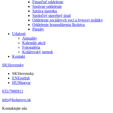
Finančné oddelenie
Správne oddelenie
Správa majetku
Spoločný stavebný úrad
Oddelenie sociálnych vecí a bytovej politiky
Oddelenie hospodárenia školstva
Plagáty
Udalosti
Aktuality
Kalendár akcií
Fotogaléria
Kolárovský jarmok
Kontakt
SK
Slovensky
SK
Slovensky
EN
English
HU
Magyar
035/7900911
info@kolarovo.sk
Kontaktujte nás