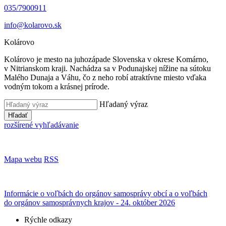
035/7900911
info@kolarovo.sk
Kolárovo
Kolárovo je mesto na juhozápade Slovenska v okrese Komárno,
v Nitrianskom kraji. Nachádza sa v Podunajskej nížine na sútoku
Malého Dunaja a Váhu, čo z neho robí atraktívne miesto vďaka
vodným tokom a krásnej prírode.
Hľadaný výraz
Hľadať
rozšírené vyhľadávanie
Mapa webu
RSS
Informácie o voľbách do orgánov samosprávy obcí a o voľbách
do orgánov samosprávnych krajov - 24. október 2026
Rýchle odkazy