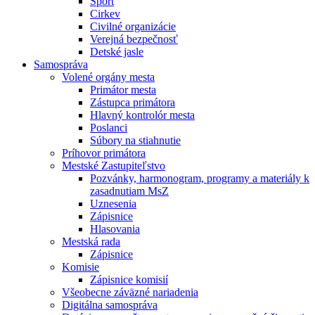
Šport
Cirkev
Civilné organizácie
Verejná bezpečnosť
Detské jasle
Samospráva
Volené orgány mesta
Primátor mesta
Zástupca primátora
Hlavný kontrolór mesta
Poslanci
Súbory na stiahnutie
Príhovor primátora
Mestské Zastupiteľstvo
Pozvánky, harmonogram, programy a materiály k
zasadnutiam MsZ
Uznesenia
Zápisnice
Hlasovania
Mestská rada
Zápisnice
Komisie
Zápisnice komisií
Všeobecne záväzné nariadenia
Digitálna samospráva