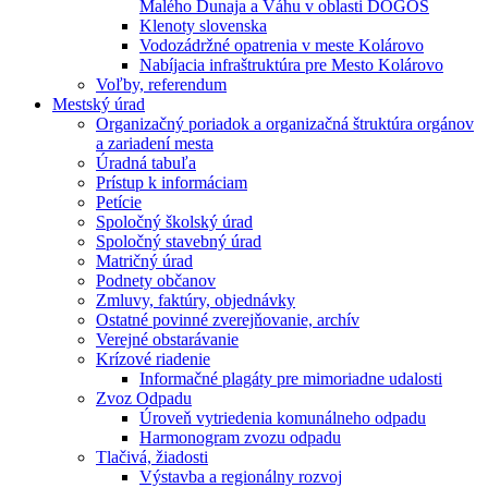
Malého Dunaja a Váhu v oblasti DÖGÖS
Klenoty slovenska
Vodozádržné opatrenia v meste Kolárovo
Nabíjacia infraštruktúra pre Mesto Kolárovo
Voľby, referendum
Mestský úrad
Organizačný poriadok a organizačná štruktúra orgánov
a zariadení mesta
Úradná tabuľa
Prístup k informáciam
Petície
Spoločný školský úrad
Spoločný stavebný úrad
Matričný úrad
Podnety občanov
Zmluvy, faktúry, objednávky
Ostatné povinné zverejňovanie, archív
Verejné obstarávanie
Krízové riadenie
Informačné plagáty pre mimoriadne udalosti
Zvoz Odpadu
Úroveň vytriedenia komunálneho odpadu
Harmonogram zvozu odpadu
Tlačivá, žiadosti
Výstavba a regionálny rozvoj