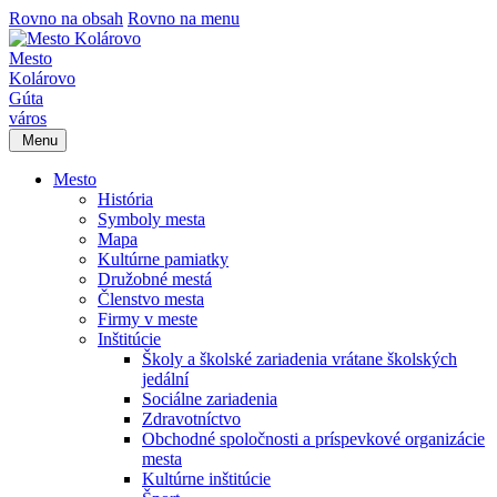
Rovno na obsah
Rovno na menu
Mesto
Kolárovo
Gúta
város
Menu
Mesto
História
Symboly mesta
Mapa
Kultúrne pamiatky
Družobné mestá
Členstvo mesta
Firmy v meste
Inštitúcie
Školy a školské zariadenia vrátane školských
jedální
Sociálne zariadenia
Zdravotníctvo
Obchodné spoločnosti a príspevkové organizácie
mesta
Kultúrne inštitúcie