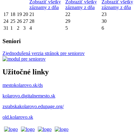
Zobraziť všetky
Zobraziť všetky
Zobraziť všetky
záznamy z dňa
záznamy z dňa
záznamy z dňa
17
18
19
20
21
22
23
24
25
26
27
28
29
30
31
1
2
3
4
5
6
Seniori
Zjednodušená verzia stránok pre seniorov
Užitočné linky
mestokolarovo.sk/ds
kolarovo.digitalnemesto.sk
zsrabskakolarovo.edupage.org/
old.kolarovo.sk