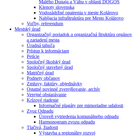
Malého Dunaja a Váhu v oblasti DÖGÖS
Klenoty slovenska
Vodozádržné opatrenia v meste Kolárovo
Nabíjacia infraštruktúra pre Mesto Kolárovo
Voľby, referendum
Mestský úrad
Organizačný poriadok a organizačná štruktúra orgánov
a zariadení mesta
Úradná tabuľa
Prístup k informáciam
Petície
Spoločný školský úrad
Spoločný stavebný úrad
Matričný úrad
Podnety občanov
Zmluvy, faktúry, objednávky
Ostatné povinné zverejňovanie, archív
Verejné obstarávanie
Krízové riadenie
Informačné plagáty pre mimoriadne udalosti
Zvoz Odpadu
Úroveň vytriedenia komunálneho odpadu
Harmonogram zvozu odpadu
Tlačivá, žiadosti
Výstavba a regionálny rozvoj