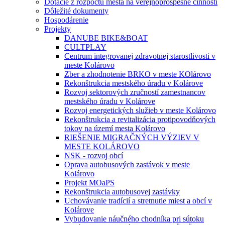
Dotácie z rozpočtu mesta na verejnoprospešné činnosti
Dôležité dokumenty
Hospodárenie
Projekty
DANUBE BIKE&BOAT
CULTPLAY
Centrum integrovanej zdravotnej starostlivosti v
meste Kolárovo
Zber a zhodnotenie BRKO v meste KOlárovo
Rekonštrukcia mestského úradu v Kolárove
Rozvoj sektorových zručností zamestnancov
mestského úradu v Kolárove
Rozvoj energetických služieb v meste Kolárovo
Rekonštrukcia a revitalizácia protipovodňových
tokov na území mesta Kolárovo
RIEŠENIE MIGRAČNÝCH VÝZIEV V
MESTE KOLÁROVO
NSK - rozvoj obcí
Oprava autobusových zastávok v meste
Kolárovo
Projekt MOaPS
Rekonštrukcia autobusovej zastávky
Uchovávanie tradícií a stretnutie miest a obcí v
Kolárove
Vybudovanie náučného chodníka pri sútoku