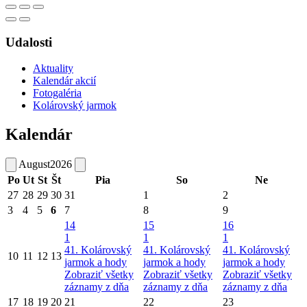
Udalosti
Aktuality
Kalendár akcií
Fotogaléria
Kolárovský jarmok
Kalendár
August
2026
Po
Ut
St
Št
Pia
So
Ne
27
28
29
30
31
1
2
3
4
5
6
7
8
9
14
15
16
1
1
1
41. Kolárovský
41. Kolárovský
41. Kolárovský
10
11
12
13
jarmok a hody
jarmok a hody
jarmok a hody
Zobraziť všetky
Zobraziť všetky
Zobraziť všetky
záznamy z dňa
záznamy z dňa
záznamy z dňa
17
18
19
20
21
22
23