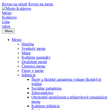
Rovno na obsah
Rovno na menu
Mesto
Kolárovo
Gúta
város
Menu
Mesto
História
Symboly mesta
Mapa
Kultúrne pamiatky
Družobné mestá
Členstvo mesta
Firmy v meste
Inštitúcie
Školy a školské zariadenia vrátane školských
jedální
Sociálne zariadenia
Zdravotníctvo
Obchodné spoločnosti a príspevkové organizácie
mesta
Kultúrne inštitúcie