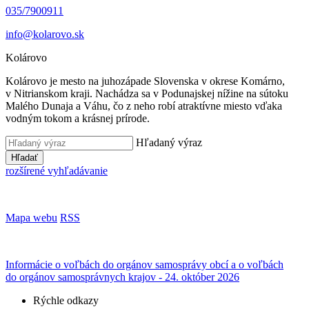
035/7900911
info@kolarovo.sk
Kolárovo
Kolárovo je mesto na juhozápade Slovenska v okrese Komárno,
v Nitrianskom kraji. Nachádza sa v Podunajskej nížine na sútoku
Malého Dunaja a Váhu, čo z neho robí atraktívne miesto vďaka
vodným tokom a krásnej prírode.
Hľadaný výraz
Hľadať
rozšírené vyhľadávanie
Mapa webu
RSS
Informácie o voľbách do orgánov samosprávy obcí a o voľbách
do orgánov samosprávnych krajov - 24. október 2026
Rýchle odkazy