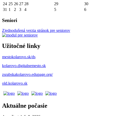
24
25
26
27
28
29
30
31
1
2
3
4
5
6
Seniori
Zjednodušená verzia stránok pre seniorov
Užitočné linky
mestokolarovo.sk/ds
kolarovo.digitalnemesto.sk
zsrabskakolarovo.edupage.org/
old.kolarovo.sk
Aktuálne počasie