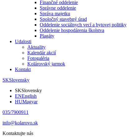
Finančné oddelenie
Správne oddelenie
Správa majetku
Spoločný stavebný úrad
Oddelenie sociálnych vecí a bytovej politiky
Oddelenie hospodárenia školstva
Plagáty
Udalosti
Aktuality
Kalendár akcií
Fotogaléria
Kolárovský jarmok
Kontakt
SK
Slovensky
SK
Slovensky
EN
English
HU
Magyar
035/7900911
info@kolarovo.sk
Kontaktujte nás