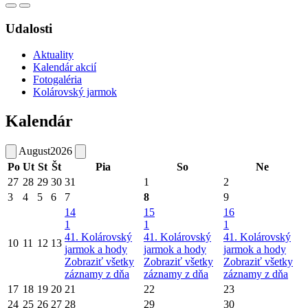
Udalosti
Aktuality
Kalendár akcií
Fotogaléria
Kolárovský jarmok
Kalendár
August
2026
Po
Ut
St
Št
Pia
So
Ne
27
28
29
30
31
1
2
3
4
5
6
7
8
9
14
15
16
1
1
1
41. Kolárovský
41. Kolárovský
41. Kolárovský
10
11
12
13
jarmok a hody
jarmok a hody
jarmok a hody
Zobraziť všetky
Zobraziť všetky
Zobraziť všetky
záznamy z dňa
záznamy z dňa
záznamy z dňa
17
18
19
20
21
22
23
24
25
26
27
28
29
30