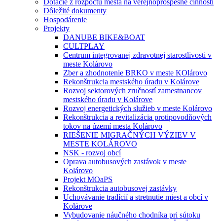
Dotácie z rozpočtu mesta na verejnoprospešné činnosti
Dôležité dokumenty
Hospodárenie
Projekty
DANUBE BIKE&BOAT
CULTPLAY
Centrum integrovanej zdravotnej starostlivosti v
meste Kolárovo
Zber a zhodnotenie BRKO v meste KOlárovo
Rekonštrukcia mestského úradu v Kolárove
Rozvoj sektorových zručností zamestnancov
mestského úradu v Kolárove
Rozvoj energetických služieb v meste Kolárovo
Rekonštrukcia a revitalizácia protipovodňových
tokov na území mesta Kolárovo
RIEŠENIE MIGRAČNÝCH VÝZIEV V
MESTE KOLÁROVO
NSK - rozvoj obcí
Oprava autobusových zastávok v meste
Kolárovo
Projekt MOaPS
Rekonštrukcia autobusovej zastávky
Uchovávanie tradícií a stretnutie miest a obcí v
Kolárove
Vybudovanie náučného chodníka pri sútoku