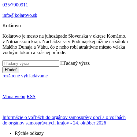
035/7900911
info@kolarovo.sk
Kolárovo
Kolárovo je mesto na juhozápade Slovenska v okrese Komárno,
v Nitrianskom kraji. Nachádza sa v Podunajskej nížine na sútoku
Malého Dunaja a Váhu, čo z neho robí atraktívne miesto vďaka
vodným tokom a krásnej prírode.
Hľadaný výraz
Hľadať
rozšírené vyhľadávanie
Mapa webu
RSS
Informácie o voľbách do orgánov samosprávy obcí a o voľbách
do orgánov samosprávnych krajov - 24. október 2026
Rýchle odkazy