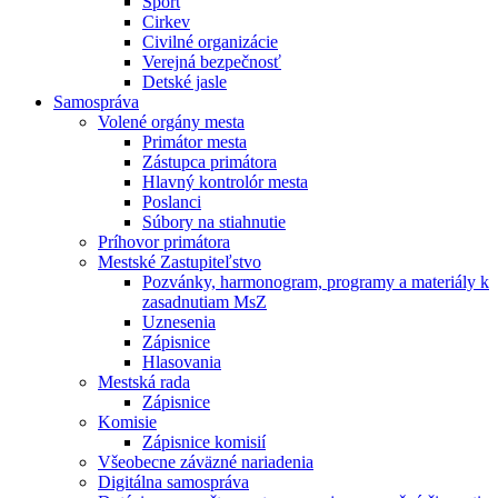
Šport
Cirkev
Civilné organizácie
Verejná bezpečnosť
Detské jasle
Samospráva
Volené orgány mesta
Primátor mesta
Zástupca primátora
Hlavný kontrolór mesta
Poslanci
Súbory na stiahnutie
Príhovor primátora
Mestské Zastupiteľstvo
Pozvánky, harmonogram, programy a materiály k
zasadnutiam MsZ
Uznesenia
Zápisnice
Hlasovania
Mestská rada
Zápisnice
Komisie
Zápisnice komisií
Všeobecne záväzné nariadenia
Digitálna samospráva