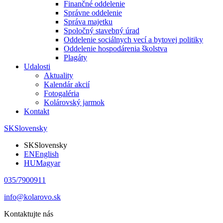
Finančné oddelenie
Správne oddelenie
Správa majetku
Spoločný stavebný úrad
Oddelenie sociálnych vecí a bytovej politiky
Oddelenie hospodárenia školstva
Plagáty
Udalosti
Aktuality
Kalendár akcií
Fotogaléria
Kolárovský jarmok
Kontakt
SK
Slovensky
SK
Slovensky
EN
English
HU
Magyar
035/7900911
info@kolarovo.sk
Kontaktujte nás