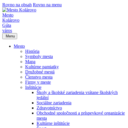
Rovno na obsah
Rovno na menu
Mesto
Kolárovo
Gúta
város
Menu
Mesto
História
Symboly mesta
Mapa
Kultúrne pamiatky
Družobné mestá
Členstvo mesta
Firmy v meste
Inštitúcie
Školy a školské zariadenia vrátane školských
jedální
Sociálne zariadenia
Zdravotníctvo
Obchodné spoločnosti a príspevkové organizácie
mesta
Kultúrne inštitúcie