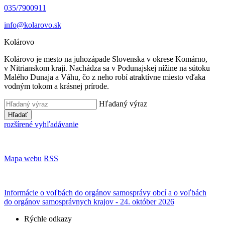
035/7900911
info@kolarovo.sk
Kolárovo
Kolárovo je mesto na juhozápade Slovenska v okrese Komárno,
v Nitrianskom kraji. Nachádza sa v Podunajskej nížine na sútoku
Malého Dunaja a Váhu, čo z neho robí atraktívne miesto vďaka
vodným tokom a krásnej prírode.
Hľadaný výraz
Hľadať
rozšírené vyhľadávanie
Mapa webu
RSS
Informácie o voľbách do orgánov samosprávy obcí a o voľbách
do orgánov samosprávnych krajov - 24. október 2026
Rýchle odkazy