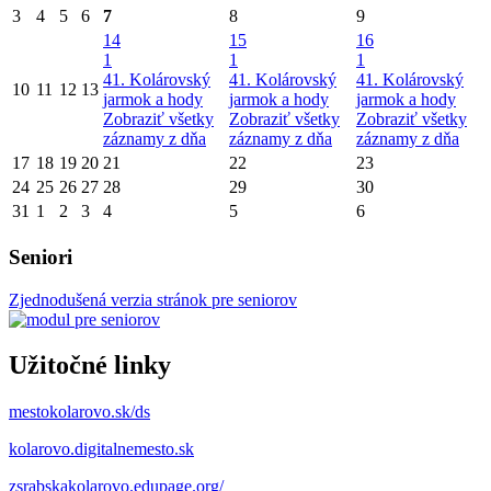
3
4
5
6
7
8
9
14
15
16
1
1
1
41. Kolárovský
41. Kolárovský
41. Kolárovský
10
11
12
13
jarmok a hody
jarmok a hody
jarmok a hody
Zobraziť všetky
Zobraziť všetky
Zobraziť všetky
záznamy z dňa
záznamy z dňa
záznamy z dňa
17
18
19
20
21
22
23
24
25
26
27
28
29
30
31
1
2
3
4
5
6
Seniori
Zjednodušená verzia stránok pre seniorov
Užitočné linky
mestokolarovo.sk/ds
kolarovo.digitalnemesto.sk
zsrabskakolarovo.edupage.org/