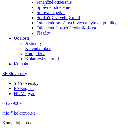
Finančné oddelenie
Správne oddelenie
Správa majetku
Spoločný stavebný úrad
Oddelenie sociálnych vecí a bytovej politiky
Oddelenie hospodárenia školstva
Plagáty
Udalosti
Aktuality
Kalendár akcií
Fotogaléria
Kolárovský jarmok
Kontakt
SK
Slovensky
SK
Slovensky
EN
English
HU
Magyar
035/7900911
info@kolarovo.sk
Kontaktujte nás