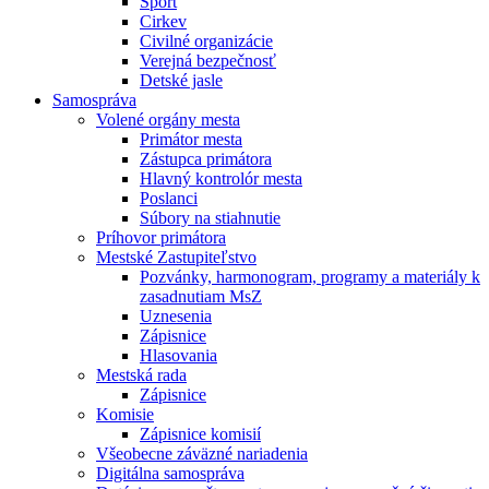
Šport
Cirkev
Civilné organizácie
Verejná bezpečnosť
Detské jasle
Samospráva
Volené orgány mesta
Primátor mesta
Zástupca primátora
Hlavný kontrolór mesta
Poslanci
Súbory na stiahnutie
Príhovor primátora
Mestské Zastupiteľstvo
Pozvánky, harmonogram, programy a materiály k
zasadnutiam MsZ
Uznesenia
Zápisnice
Hlasovania
Mestská rada
Zápisnice
Komisie
Zápisnice komisií
Všeobecne záväzné nariadenia
Digitálna samospráva