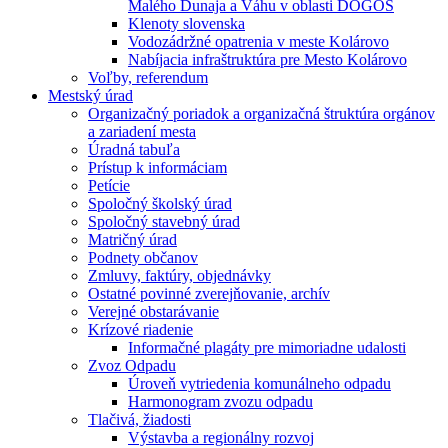
Malého Dunaja a Váhu v oblasti DÖGÖS
Klenoty slovenska
Vodozádržné opatrenia v meste Kolárovo
Nabíjacia infraštruktúra pre Mesto Kolárovo
Voľby, referendum
Mestský úrad
Organizačný poriadok a organizačná štruktúra orgánov
a zariadení mesta
Úradná tabuľa
Prístup k informáciam
Petície
Spoločný školský úrad
Spoločný stavebný úrad
Matričný úrad
Podnety občanov
Zmluvy, faktúry, objednávky
Ostatné povinné zverejňovanie, archív
Verejné obstarávanie
Krízové riadenie
Informačné plagáty pre mimoriadne udalosti
Zvoz Odpadu
Úroveň vytriedenia komunálneho odpadu
Harmonogram zvozu odpadu
Tlačivá, žiadosti
Výstavba a regionálny rozvoj