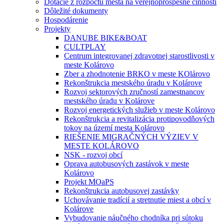
Dotácie z rozpočtu mesta na verejnoprospešné činnosti
Dôležité dokumenty
Hospodárenie
Projekty
DANUBE BIKE&BOAT
CULTPLAY
Centrum integrovanej zdravotnej starostlivosti v
meste Kolárovo
Zber a zhodnotenie BRKO v meste KOlárovo
Rekonštrukcia mestského úradu v Kolárove
Rozvoj sektorových zručností zamestnancov
mestského úradu v Kolárove
Rozvoj energetických služieb v meste Kolárovo
Rekonštrukcia a revitalizácia protipovodňových
tokov na území mesta Kolárovo
RIEŠENIE MIGRAČNÝCH VÝZIEV V
MESTE KOLÁROVO
NSK - rozvoj obcí
Oprava autobusových zastávok v meste
Kolárovo
Projekt MOaPS
Rekonštrukcia autobusovej zastávky
Uchovávanie tradícií a stretnutie miest a obcí v
Kolárove
Vybudovanie náučného chodníka pri sútoku