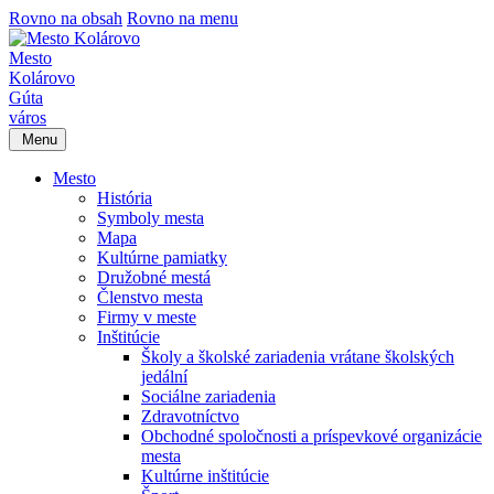
Rovno na obsah
Rovno na menu
Mesto
Kolárovo
Gúta
város
Menu
Mesto
História
Symboly mesta
Mapa
Kultúrne pamiatky
Družobné mestá
Členstvo mesta
Firmy v meste
Inštitúcie
Školy a školské zariadenia vrátane školských
jedální
Sociálne zariadenia
Zdravotníctvo
Obchodné spoločnosti a príspevkové organizácie
mesta
Kultúrne inštitúcie