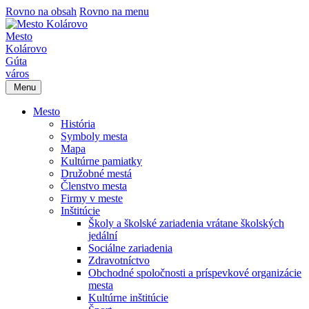
Rovno na obsah
Rovno na menu
Mesto
Kolárovo
Gúta
város
Menu
Mesto
História
Symboly mesta
Mapa
Kultúrne pamiatky
Družobné mestá
Členstvo mesta
Firmy v meste
Inštitúcie
Školy a školské zariadenia vrátane školských
jedální
Sociálne zariadenia
Zdravotníctvo
Obchodné spoločnosti a príspevkové organizácie
mesta
Kultúrne inštitúcie