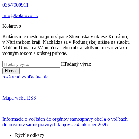
035/7900911
info@kolarovo.sk
Kolárovo
Kolárovo je mesto na juhozápade Slovenska v okrese Komárno,
v Nitrianskom kraji. Nachádza sa v Podunajskej nížine na sútoku
Malého Dunaja a Váhu, čo z neho robí atraktívne miesto vďaka
vodným tokom a krásnej prírode.
Hľadaný výraz
Hľadať
rozšírené vyhľadávanie
Mapa webu
RSS
Informácie o voľbách do orgánov samosprávy obcí a o voľbách
do orgánov samosprávnych krajov - 24. október 2026
Rýchle odkazy