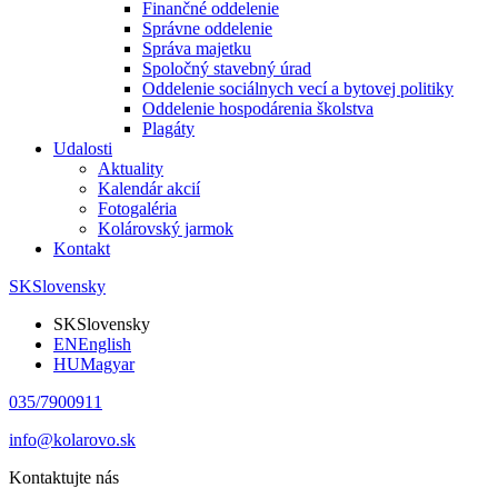
Finančné oddelenie
Správne oddelenie
Správa majetku
Spoločný stavebný úrad
Oddelenie sociálnych vecí a bytovej politiky
Oddelenie hospodárenia školstva
Plagáty
Udalosti
Aktuality
Kalendár akcií
Fotogaléria
Kolárovský jarmok
Kontakt
SK
Slovensky
SK
Slovensky
EN
English
HU
Magyar
035/7900911
info@kolarovo.sk
Kontaktujte nás