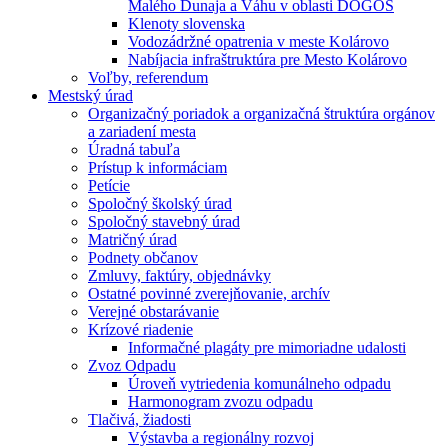
Malého Dunaja a Váhu v oblasti DÖGÖS
Klenoty slovenska
Vodozádržné opatrenia v meste Kolárovo
Nabíjacia infraštruktúra pre Mesto Kolárovo
Voľby, referendum
Mestský úrad
Organizačný poriadok a organizačná štruktúra orgánov
a zariadení mesta
Úradná tabuľa
Prístup k informáciam
Petície
Spoločný školský úrad
Spoločný stavebný úrad
Matričný úrad
Podnety občanov
Zmluvy, faktúry, objednávky
Ostatné povinné zverejňovanie, archív
Verejné obstarávanie
Krízové riadenie
Informačné plagáty pre mimoriadne udalosti
Zvoz Odpadu
Úroveň vytriedenia komunálneho odpadu
Harmonogram zvozu odpadu
Tlačivá, žiadosti
Výstavba a regionálny rozvoj