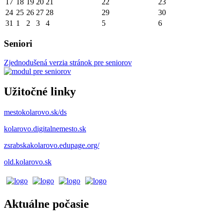
17
18
19
20
21
22
23
24
25
26
27
28
29
30
31
1
2
3
4
5
6
Seniori
Zjednodušená verzia stránok pre seniorov
Užitočné linky
mestokolarovo.sk/ds
kolarovo.digitalnemesto.sk
zsrabskakolarovo.edupage.org/
old.kolarovo.sk
Aktuálne počasie