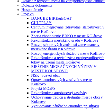
Dotácie z rozpočtu mesta na verejnoprospešné činnosti
Dôležité dokumenty
Hospodárenie
Projekty
DANUBE BIKE&BOAT
CULTPLAY
Centrum integrovanej zdravotnej starostlivosti v
meste Kolárovo
Zber a zhodnotenie BRKO v meste KOlárovo
Rekonštrukcia mestského úradu v Kolárove
Rozvoj sektorových zručností zamestnancov
mestského úradu v Kolárove
Rozvoj energetických služieb v meste Kolárovo
Rekonštrukcia a revitalizácia protipovodňových
tokov na území mesta Kolárovo
RIEŠENIE MIGRAČNÝCH VÝZIEV V
MESTE KOLÁROVO
NSK - rozvoj obcí
Oprava autobusových zastávok v meste
Kolárovo
Projekt MOaPS
Rekonštrukcia autobusovej zastávky
Uchovávanie tradícií a stretnutie miest a obcí v
Kolárove
Vybudovanie náučného chodníka pri sútoku