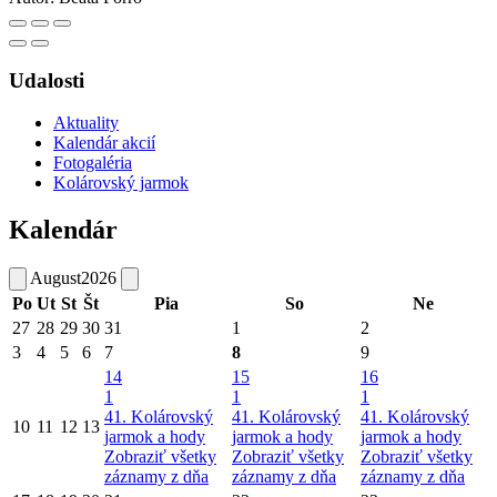
Udalosti
Aktuality
Kalendár akcií
Fotogaléria
Kolárovský jarmok
Kalendár
August
2026
Po
Ut
St
Št
Pia
So
Ne
27
28
29
30
31
1
2
3
4
5
6
7
8
9
14
15
16
1
1
1
41. Kolárovský
41. Kolárovský
41. Kolárovský
10
11
12
13
jarmok a hody
jarmok a hody
jarmok a hody
Zobraziť všetky
Zobraziť všetky
Zobraziť všetky
záznamy z dňa
záznamy z dňa
záznamy z dňa