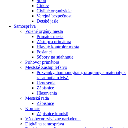
Šport
Cirkev
Civilné organizácie
Verejná bezpečnosť
Detské jasle
Samospráva
Volené orgány mesta
Primátor mesta
Zástupca primátora
Hlavný kontrolór mesta
Poslanci
Súbory na stiahnutie
Príhovor primátora
Mestské Zastupiteľstvo
Pozvánky, harmonogram, programy a materiály k
zasadnutiam MsZ
Uznesenia
Zápisnice
Hlasovania
Mestská rada
Zápisnice
Komisie
Zápisnice komisií
Všeobecne záväzné nariadenia
Digitálna samospráva