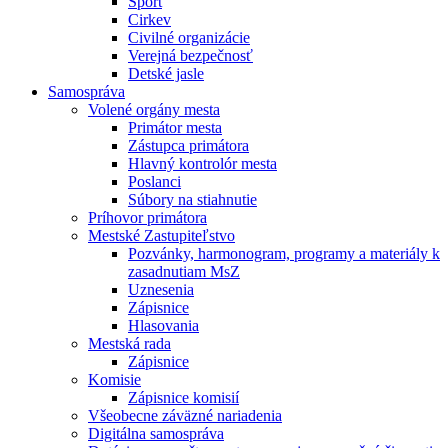
Šport
Cirkev
Civilné organizácie
Verejná bezpečnosť
Detské jasle
Samospráva
Volené orgány mesta
Primátor mesta
Zástupca primátora
Hlavný kontrolór mesta
Poslanci
Súbory na stiahnutie
Príhovor primátora
Mestské Zastupiteľstvo
Pozvánky, harmonogram, programy a materiály k
zasadnutiam MsZ
Uznesenia
Zápisnice
Hlasovania
Mestská rada
Zápisnice
Komisie
Zápisnice komisií
Všeobecne záväzné nariadenia
Digitálna samospráva