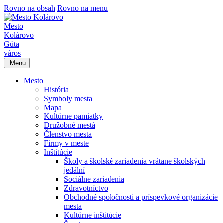
Rovno na obsah
Rovno na menu
Mesto
Kolárovo
Gúta
város
Menu
Mesto
História
Symboly mesta
Mapa
Kultúrne pamiatky
Družobné mestá
Členstvo mesta
Firmy v meste
Inštitúcie
Školy a školské zariadenia vrátane školských
jedální
Sociálne zariadenia
Zdravotníctvo
Obchodné spoločnosti a príspevkové organizácie
mesta
Kultúrne inštitúcie