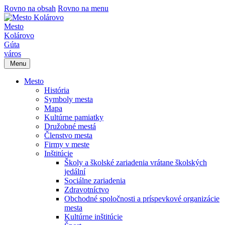
Rovno na obsah
Rovno na menu
Mesto
Kolárovo
Gúta
város
Menu
Mesto
História
Symboly mesta
Mapa
Kultúrne pamiatky
Družobné mestá
Členstvo mesta
Firmy v meste
Inštitúcie
Školy a školské zariadenia vrátane školských
jedální
Sociálne zariadenia
Zdravotníctvo
Obchodné spoločnosti a príspevkové organizácie
mesta
Kultúrne inštitúcie