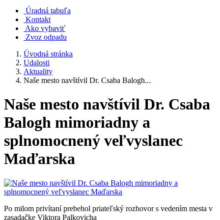
Úradná tabuľa
Kontakt
Ako vybaviť
Zvoz odpadu
Úvodná stránka
Udalosti
Aktuality
Naše mesto navštívil Dr. Csaba Balogh...
Naše mesto navštívil Dr. Csaba
Balogh mimoriadny a
splnomocnený veľvyslanec
Maďarska
Po milom privítaní prebehol priateľský rozhovor s vedením mesta v
zasadačke Viktora Palkovicha