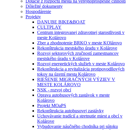
Dotácie z rozpočtu mesta na verejnoprospešné činnosti
Dôležité dokumenty
Hospodárenie
Projekty
DANUBE BIKE&BOAT
CULTPLAY
Centrum integrovanej zdravotnej starostlivosti v
meste Kolárovo
Zber a zhodnotenie BRKO v meste KOlárovo
Rekonštrukcia mestského úradu v Kolárove
Rozvoj sektorových zručností zamestnancov
mestského úradu v Kolárove
Rozvoj energetických služieb v meste Kolárovo
Rekonštrukcia a revitalizácia protipovodňových
tokov na území mesta Kolárovo
RIEŠENIE MIGRAČNÝCH VÝZIEV V
MESTE KOLÁROVO
NSK - rozvoj obcí
Oprava autobusových zastávok v meste
Kolárovo
Projekt MOaPS
Rekonštrukcia autobusovej zastávky
Uchovávanie tradícií a stretnutie miest a obcí v
Kolárove
Vybudovanie náučného chodníka pri sútoku