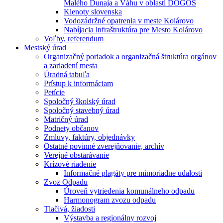
Malého Dunaja a Váhu v oblasti DÖGÖS
Klenoty slovenska
Vodozádržné opatrenia v meste Kolárovo
Nabíjacia infraštruktúra pre Mesto Kolárovo
Voľby, referendum
Mestský úrad
Organizačný poriadok a organizačná štruktúra orgánov
a zariadení mesta
Úradná tabuľa
Prístup k informáciam
Petície
Spoločný školský úrad
Spoločný stavebný úrad
Matričný úrad
Podnety občanov
Zmluvy, faktúry, objednávky
Ostatné povinné zverejňovanie, archív
Verejné obstarávanie
Krízové riadenie
Informačné plagáty pre mimoriadne udalosti
Zvoz Odpadu
Úroveň vytriedenia komunálneho odpadu
Harmonogram zvozu odpadu
Tlačivá, žiadosti
Výstavba a regionálny rozvoj