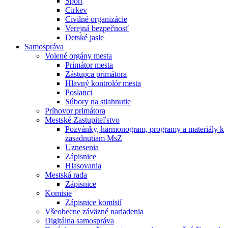
Šport
Cirkev
Civilné organizácie
Verejná bezpečnosť
Detské jasle
Samospráva
Volené orgány mesta
Primátor mesta
Zástupca primátora
Hlavný kontrolór mesta
Poslanci
Súbory na stiahnutie
Príhovor primátora
Mestské Zastupiteľstvo
Pozvánky, harmonogram, programy a materiály k
zasadnutiam MsZ
Uznesenia
Zápisnice
Hlasovania
Mestská rada
Zápisnice
Komisie
Zápisnice komisií
Všeobecne záväzné nariadenia
Digitálna samospráva