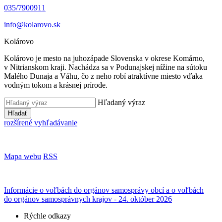
035/7900911
info@kolarovo.sk
Kolárovo
Kolárovo je mesto na juhozápade Slovenska v okrese Komárno,
v Nitrianskom kraji. Nachádza sa v Podunajskej nížine na sútoku
Malého Dunaja a Váhu, čo z neho robí atraktívne miesto vďaka
vodným tokom a krásnej prírode.
Hľadaný výraz
Hľadať
rozšírené vyhľadávanie
Mapa webu
RSS
Informácie o voľbách do orgánov samosprávy obcí a o voľbách
do orgánov samosprávnych krajov - 24. október 2026
Rýchle odkazy