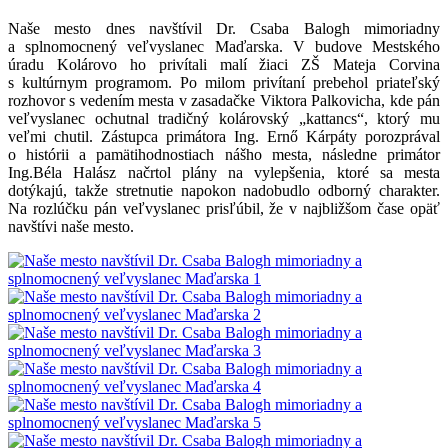
Naše mesto dnes navštívil Dr. Csaba Balogh mimoriadny
a splnomocnený veľvyslanec Maďarska. V budove Mestského
úradu Kolárovo ho privítali malí žiaci ZŠ Mateja Corvina
s kultúrnym programom. Po milom privítaní prebehol priateľský
rozhovor s vedením mesta v zasadačke Viktora Palkovicha, kde pán
veľvyslanec ochutnal tradičný kolárovský „kattancs“, ktorý mu
veľmi chutil. Zástupca primátora Ing. Ernő Kárpáty porozprával
o histórii a pamätihodnostiach nášho mesta, následne primátor
Ing.Béla Halász načrtol plány na vylepšenia, ktoré sa mesta
dotýkajú, takže stretnutie napokon nadobudlo odborný charakter.
Na rozlúčku pán veľvyslanec prisľúbil, že v najbližšom čase opäť
navštívi naše mesto.