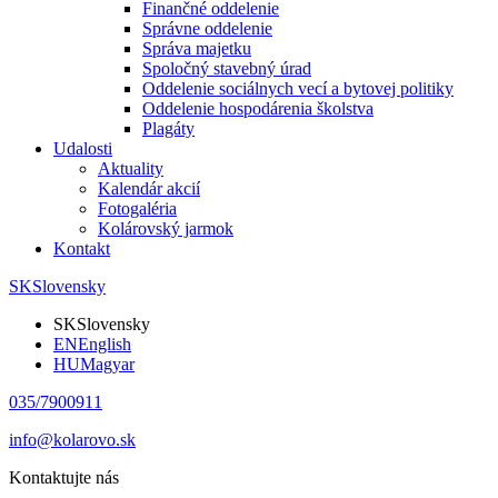
Finančné oddelenie
Správne oddelenie
Správa majetku
Spoločný stavebný úrad
Oddelenie sociálnych vecí a bytovej politiky
Oddelenie hospodárenia školstva
Plagáty
Udalosti
Aktuality
Kalendár akcií
Fotogaléria
Kolárovský jarmok
Kontakt
SK
Slovensky
SK
Slovensky
EN
English
HU
Magyar
035/7900911
info@kolarovo.sk
Kontaktujte nás