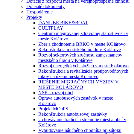
Dotácie z rozpočtu mesta na verejnoprospešné činnosti
Dôležité dokumenty
Hospodárenie
Projekty
DANUBE BIKE&BOAT
CULTPLAY
Centrum integrovanej zdravotnej starostlivosti v
meste Kolárovo
Zber a zhodnotenie BRKO v meste KOlárovo
Rekonštrukcia mestského úradu v Kolárove
Rozvoj sektorových zručností zamestnancov
mestského úradu v Kolárove
Rozvoj energetických služieb v meste Kolárovo
Rekonštrukcia a revitalizácia protipovodňových
tokov na území mesta Kolárovo
RIEŠENIE MIGRAČNÝCH VÝZIEV V
MESTE KOLÁROVO
NSK - rozvoj obcí
Oprava autobusových zastávok v meste
Kolárovo
Projekt MOaPS
Rekonštrukcia autobusovej zastávky
Uchovávanie tradícií a stretnutie miest a obcí v
Kolárove
Vybudovanie náučného chodníka pri sútoku