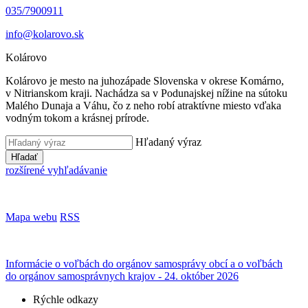
035/7900911
info@kolarovo.sk
Kolárovo
Kolárovo je mesto na juhozápade Slovenska v okrese Komárno,
v Nitrianskom kraji. Nachádza sa v Podunajskej nížine na sútoku
Malého Dunaja a Váhu, čo z neho robí atraktívne miesto vďaka
vodným tokom a krásnej prírode.
Hľadaný výraz
Hľadať
rozšírené vyhľadávanie
Mapa webu
RSS
Informácie o voľbách do orgánov samosprávy obcí a o voľbách
do orgánov samosprávnych krajov - 24. október 2026
Rýchle odkazy