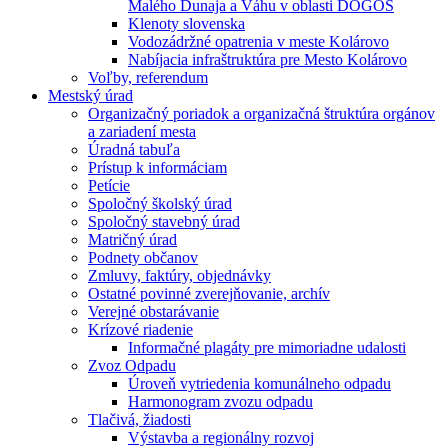
Malého Dunaja a Váhu v oblasti DÖGÖS
Klenoty slovenska
Vodozádržné opatrenia v meste Kolárovo
Nabíjacia infraštruktúra pre Mesto Kolárovo
Voľby, referendum
Mestský úrad
Organizačný poriadok a organizačná štruktúra orgánov
a zariadení mesta
Úradná tabuľa
Prístup k informáciam
Petície
Spoločný školský úrad
Spoločný stavebný úrad
Matričný úrad
Podnety občanov
Zmluvy, faktúry, objednávky
Ostatné povinné zverejňovanie, archív
Verejné obstarávanie
Krízové riadenie
Informačné plagáty pre mimoriadne udalosti
Zvoz Odpadu
Úroveň vytriedenia komunálneho odpadu
Harmonogram zvozu odpadu
Tlačivá, žiadosti
Výstavba a regionálny rozvoj