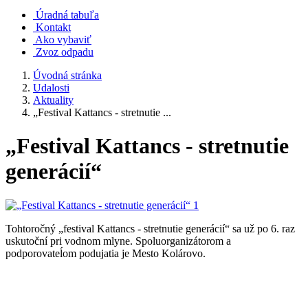
Úradná tabuľa
Kontakt
Ako vybaviť
Zvoz odpadu
Úvodná stránka
Udalosti
Aktuality
„Festival Kattancs - stretnutie ...
„Festival Kattancs - stretnutie
generácií“
Tohtoročný „festival Kattancs - stretnutie generácií“ sa už po 6. raz
uskutoční pri vodnom mlyne. Spoluorganizátorom a
podporovateĺom podujatia je Mesto Kolárovo.