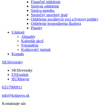
Finančné oddelenie
Správne oddelenie
Správa majetku
Spoločný stavebný úrad
Oddelenie sociálnych vecí a bytovej politiky
Oddelenie hospodárenia školstva
Plagáty
Udalosti
Aktuality
Kalendár akcií
Fotogaléria
Kolárovský jarmok
Kontakt
SK
Slovensky
SK
Slovensky
EN
English
HU
Magyar
035/7900911
info@kolarovo.sk
Kontaktujte nás