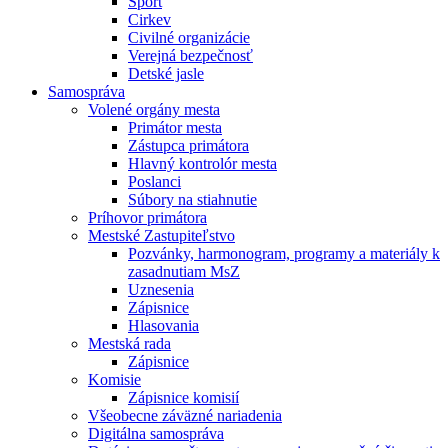
Šport
Cirkev
Civilné organizácie
Verejná bezpečnosť
Detské jasle
Samospráva
Volené orgány mesta
Primátor mesta
Zástupca primátora
Hlavný kontrolór mesta
Poslanci
Súbory na stiahnutie
Príhovor primátora
Mestské Zastupiteľstvo
Pozvánky, harmonogram, programy a materiály k
zasadnutiam MsZ
Uznesenia
Zápisnice
Hlasovania
Mestská rada
Zápisnice
Komisie
Zápisnice komisií
Všeobecne záväzné nariadenia
Digitálna samospráva