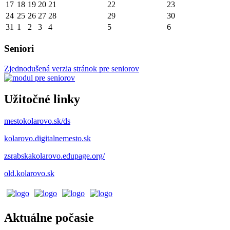
17
18
19
20
21
22
23
24
25
26
27
28
29
30
31
1
2
3
4
5
6
Seniori
Zjednodušená verzia stránok pre seniorov
Užitočné linky
mestokolarovo.sk/ds
kolarovo.digitalnemesto.sk
zsrabskakolarovo.edupage.org/
old.kolarovo.sk
Aktuálne počasie