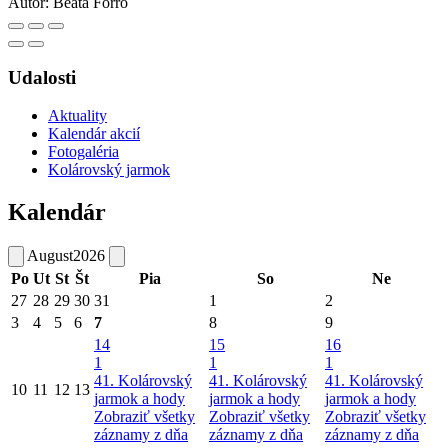
Autor:
Beáta Forró
Udalosti
Aktuality
Kalendár akcií
Fotogaléria
Kolárovský jarmok
Kalendár
August
2026
Po
Ut
St
Št
Pia
So
Ne
27
28
29
30
31
1
2
3
4
5
6
7
8
9
14
15
16
1
1
1
41. Kolárovský
41. Kolárovský
41. Kolárovský
10
11
12
13
jarmok a hody
jarmok a hody
jarmok a hody
Zobraziť všetky
Zobraziť všetky
Zobraziť všetky
záznamy z dňa
záznamy z dňa
záznamy z dňa