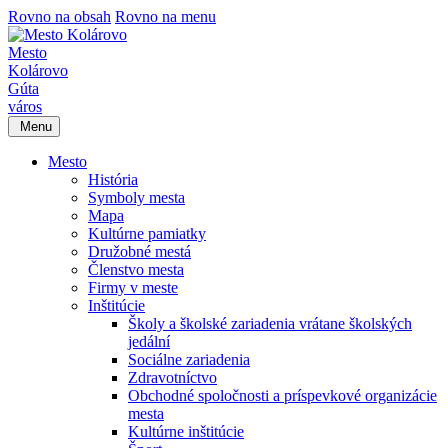
Rovno na obsah
Rovno na menu
Mesto
Kolárovo
Gúta
város
Menu
Mesto
História
Symboly mesta
Mapa
Kultúrne pamiatky
Družobné mestá
Členstvo mesta
Firmy v meste
Inštitúcie
Školy a školské zariadenia vrátane školských
jedální
Sociálne zariadenia
Zdravotníctvo
Obchodné spoločnosti a príspevkové organizácie
mesta
Kultúrne inštitúcie