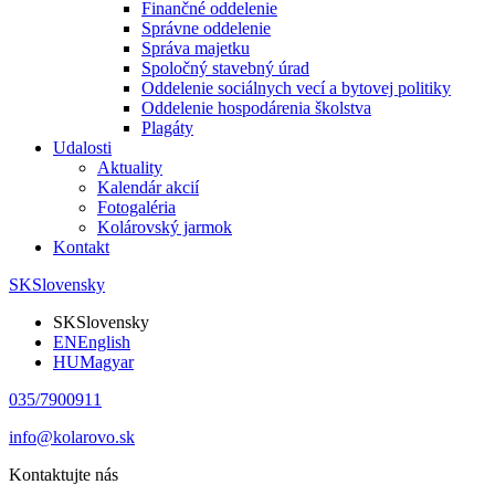
Finančné oddelenie
Správne oddelenie
Správa majetku
Spoločný stavebný úrad
Oddelenie sociálnych vecí a bytovej politiky
Oddelenie hospodárenia školstva
Plagáty
Udalosti
Aktuality
Kalendár akcií
Fotogaléria
Kolárovský jarmok
Kontakt
SK
Slovensky
SK
Slovensky
EN
English
HU
Magyar
035/7900911
info@kolarovo.sk
Kontaktujte nás