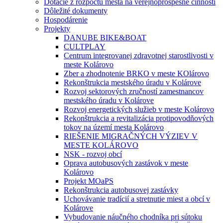
Dotácie z rozpočtu mesta na verejnoprospešné činnosti
Dôležité dokumenty
Hospodárenie
Projekty
DANUBE BIKE&BOAT
CULTPLAY
Centrum integrovanej zdravotnej starostlivosti v
meste Kolárovo
Zber a zhodnotenie BRKO v meste KOlárovo
Rekonštrukcia mestského úradu v Kolárove
Rozvoj sektorových zručností zamestnancov
mestského úradu v Kolárove
Rozvoj energetických služieb v meste Kolárovo
Rekonštrukcia a revitalizácia protipovodňových
tokov na území mesta Kolárovo
RIEŠENIE MIGRAČNÝCH VÝZIEV V
MESTE KOLÁROVO
NSK - rozvoj obcí
Oprava autobusových zastávok v meste
Kolárovo
Projekt MOaPS
Rekonštrukcia autobusovej zastávky
Uchovávanie tradícií a stretnutie miest a obcí v
Kolárove
Vybudovanie náučného chodníka pri sútoku