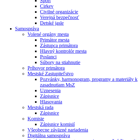
Šport
Cirkev
Civilné organizácie
Verejná bezpečnosť
Detské jasle
Samospráva
Volené orgány mesta
Primátor mesta
Zástupca primátora
Hlavný kontrolór mesta
Poslanci
Súbory na stiahnutie
Príhovor primátora
Mestské Zastupiteľstvo
Pozvánky, harmonogram, programy a materiály k
zasadnutiam MsZ
Uznesenia
Zápisnice
Hlasovania
Mestská rada
Zápisnice
Komisie
Zápisnice komisií
Všeobecne záväzné nariadenia
Digitálna samospráva