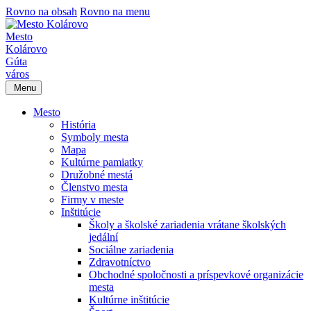
Rovno na obsah
Rovno na menu
Mesto
Kolárovo
Gúta
város
Menu
Mesto
História
Symboly mesta
Mapa
Kultúrne pamiatky
Družobné mestá
Členstvo mesta
Firmy v meste
Inštitúcie
Školy a školské zariadenia vrátane školských
jedální
Sociálne zariadenia
Zdravotníctvo
Obchodné spoločnosti a príspevkové organizácie
mesta
Kultúrne inštitúcie