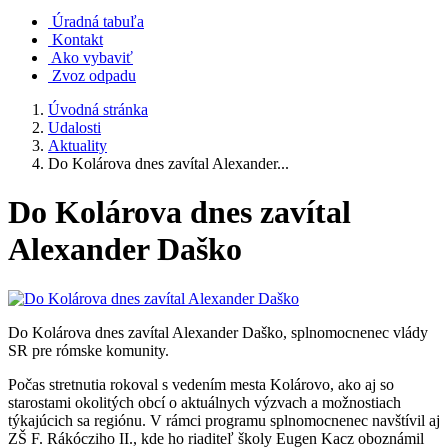
Úradná tabuľa
Kontakt
Ako vybaviť
Zvoz odpadu
Úvodná stránka
Udalosti
Aktuality
Do Kolárova dnes zavítal Alexander...
Do Kolárova dnes zavítal
Alexander Daško
Do Kolárova dnes zavítal Alexander Daško, splnomocnenec vlády
SR pre rómske komunity.
Počas stretnutia rokoval s vedením mesta Kolárovo, ako aj so
starostami okolitých obcí o aktuálnych výzvach a možnostiach
týkajúcich sa regiónu. V rámci programu splnomocnenec navštívil aj
ZŠ F. Rákócziho II., kde ho riaditeľ školy Eugen Kacz oboznámil