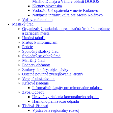
Malého Dunaja a Váhu v oblasti DÖGÖS
Klenoty slovenska
Vodozádržné opatrenia v meste Kolárovo
Nabíjacia infraštruktúra pre Mesto Kolárovo
Voľby, referendum
Mestský úrad
Organizačný poriadok a organizačná štruktúra orgánov
a zariadení mesta
Úradná tabuľa
Prístup k informáciam
Petície
Spoločný školský úrad
Spoločný stavebný úrad
Matričný úrad
Podnety občanov
Zmluvy, faktúry, objednávky
Ostatné povinné zverejňovanie, archív
Verejné obstarávanie
Krízové riadenie
Informačné plagáty pre mimoriadne udalosti
Zvoz Odpadu
Úroveň vytriedenia komunálneho odpadu
Harmonogram zvozu odpadu
Tlačivá, žiadosti
Výstavba a regionálny rozvoj