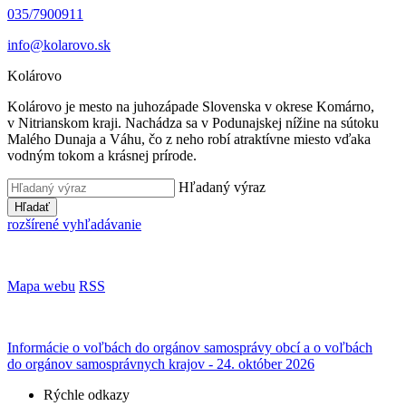
035/7900911
info@kolarovo.sk
Kolárovo
Kolárovo je mesto na juhozápade Slovenska v okrese Komárno,
v Nitrianskom kraji. Nachádza sa v Podunajskej nížine na sútoku
Malého Dunaja a Váhu, čo z neho robí atraktívne miesto vďaka
vodným tokom a krásnej prírode.
Hľadaný výraz
Hľadať
rozšírené vyhľadávanie
Mapa webu
RSS
Informácie o voľbách do orgánov samosprávy obcí a o voľbách
do orgánov samosprávnych krajov - 24. október 2026
Rýchle odkazy