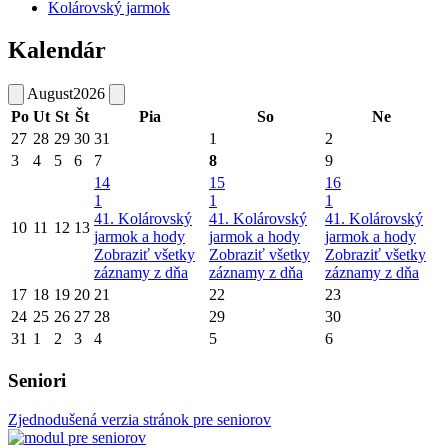
Kolárovský jarmok
Kalendár
August
2026
Po
Ut
St
Št
Pia
So
Ne
27
28
29
30
31
1
2
3
4
5
6
7
8
9
14
15
16
1
1
1
41. Kolárovský
41. Kolárovský
41. Kolárovský
10
11
12
13
jarmok a hody
jarmok a hody
jarmok a hody
Zobraziť všetky
Zobraziť všetky
Zobraziť všetky
záznamy z dňa
záznamy z dňa
záznamy z dňa
17
18
19
20
21
22
23
24
25
26
27
28
29
30
31
1
2
3
4
5
6
Seniori
Zjednodušená verzia stránok pre seniorov