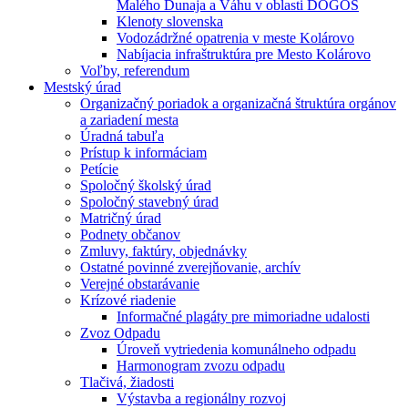
Malého Dunaja a Váhu v oblasti DÖGÖS
Klenoty slovenska
Vodozádržné opatrenia v meste Kolárovo
Nabíjacia infraštruktúra pre Mesto Kolárovo
Voľby, referendum
Mestský úrad
Organizačný poriadok a organizačná štruktúra orgánov
a zariadení mesta
Úradná tabuľa
Prístup k informáciam
Petície
Spoločný školský úrad
Spoločný stavebný úrad
Matričný úrad
Podnety občanov
Zmluvy, faktúry, objednávky
Ostatné povinné zverejňovanie, archív
Verejné obstarávanie
Krízové riadenie
Informačné plagáty pre mimoriadne udalosti
Zvoz Odpadu
Úroveň vytriedenia komunálneho odpadu
Harmonogram zvozu odpadu
Tlačivá, žiadosti
Výstavba a regionálny rozvoj