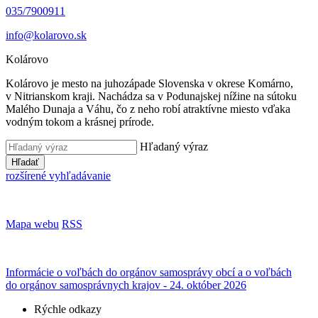
035/7900911
info@kolarovo.sk
Kolárovo
Kolárovo je mesto na juhozápade Slovenska v okrese Komárno,
v Nitrianskom kraji. Nachádza sa v Podunajskej nížine na sútoku
Malého Dunaja a Váhu, čo z neho robí atraktívne miesto vďaka
vodným tokom a krásnej prírode.
Hľadaný výraz
Hľadať
rozšírené vyhľadávanie
Mapa webu
RSS
Informácie o voľbách do orgánov samosprávy obcí a o voľbách
do orgánov samosprávnych krajov - 24. október 2026
Rýchle odkazy