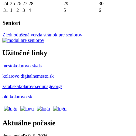
24
25
26
27
28
29
30
31
1
2
3
4
5
6
Seniori
Zjednodušená verzia stránok pre seniorov
Užitočné linky
mestokolarovo.sk/ds
kolarovo.digitalnemesto.sk
zsrabskakolarovo.edupage.org/
old.kolarovo.sk
Aktuálne počasie
dnes, nedeľa 9. 8. 2026