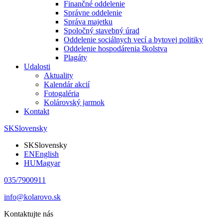
Finančné oddelenie
Správne oddelenie
Správa majetku
Spoločný stavebný úrad
Oddelenie sociálnych vecí a bytovej politiky
Oddelenie hospodárenia školstva
Plagáty
Udalosti
Aktuality
Kalendár akcií
Fotogaléria
Kolárovský jarmok
Kontakt
SK
Slovensky
SK
Slovensky
EN
English
HU
Magyar
035/7900911
info@kolarovo.sk
Kontaktujte nás