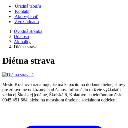
Úradná tabuľa
Kontakt
Ako vybaviť
Zvoz odpadu
Úvodná stránka
Udalosti
Aktuality
Diétna strava
Diétna strava
Mesto Kolárovo oznamuje, že má kapacitu na dodanie diétnej stravy
pre zdravotne odkázaných občanov. Informáciu môžete vyžiadať u
vedúcej Školskej jedálne, Školská 6, Kolárovo na telefónnom čísle:
0945 451 664, alebo na mestskom úrade na sociálnom oddelení.