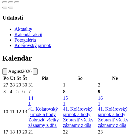
Udalosti
Aktuality
Kalendár akcií
Fotogaléria
Kolárovský jarmok
Kalendár
August
2026
Po
Ut
St
Št
Pia
So
Ne
27
28
29
30
31
1
2
3
4
5
6
7
8
9
14
15
16
1
1
1
41. Kolárovský
41. Kolárovský
41. Kolárovský
10
11
12
13
jarmok a hody
jarmok a hody
jarmok a hody
Zobraziť všetky
Zobraziť všetky
Zobraziť všetky
záznamy z dňa
záznamy z dňa
záznamy z dňa
17
18
19
20
21
22
23