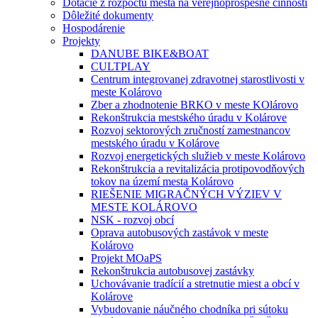
Dotácie z rozpočtu mesta na verejnoprospešné činnosti
Dôležité dokumenty
Hospodárenie
Projekty
DANUBE BIKE&BOAT
CULTPLAY
Centrum integrovanej zdravotnej starostlivosti v
meste Kolárovo
Zber a zhodnotenie BRKO v meste KOlárovo
Rekonštrukcia mestského úradu v Kolárove
Rozvoj sektorových zručností zamestnancov
mestského úradu v Kolárove
Rozvoj energetických služieb v meste Kolárovo
Rekonštrukcia a revitalizácia protipovodňových
tokov na území mesta Kolárovo
RIEŠENIE MIGRAČNÝCH VÝZIEV V
MESTE KOLÁROVO
NSK - rozvoj obcí
Oprava autobusových zastávok v meste
Kolárovo
Projekt MOaPS
Rekonštrukcia autobusovej zastávky
Uchovávanie tradícií a stretnutie miest a obcí v
Kolárove
Vybudovanie náučného chodníka pri sútoku