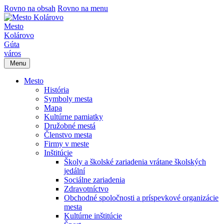
Rovno na obsah
Rovno na menu
Mesto
Kolárovo
Gúta
város
Menu
Mesto
História
Symboly mesta
Mapa
Kultúrne pamiatky
Družobné mestá
Členstvo mesta
Firmy v meste
Inštitúcie
Školy a školské zariadenia vrátane školských
jedální
Sociálne zariadenia
Zdravotníctvo
Obchodné spoločnosti a príspevkové organizácie
mesta
Kultúrne inštitúcie