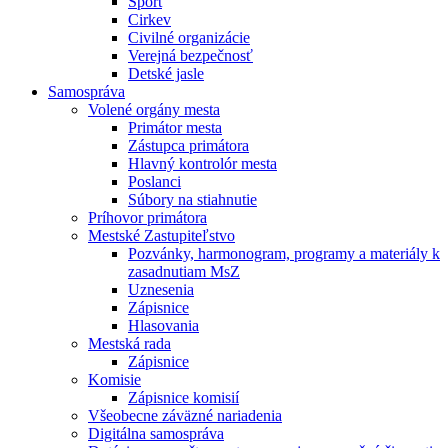
Šport
Cirkev
Civilné organizácie
Verejná bezpečnosť
Detské jasle
Samospráva
Volené orgány mesta
Primátor mesta
Zástupca primátora
Hlavný kontrolór mesta
Poslanci
Súbory na stiahnutie
Príhovor primátora
Mestské Zastupiteľstvo
Pozvánky, harmonogram, programy a materiály k
zasadnutiam MsZ
Uznesenia
Zápisnice
Hlasovania
Mestská rada
Zápisnice
Komisie
Zápisnice komisií
Všeobecne záväzné nariadenia
Digitálna samospráva