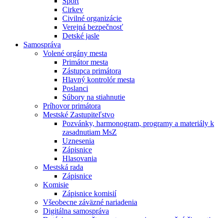
Šport
Cirkev
Civilné organizácie
Verejná bezpečnosť
Detské jasle
Samospráva
Volené orgány mesta
Primátor mesta
Zástupca primátora
Hlavný kontrolór mesta
Poslanci
Súbory na stiahnutie
Príhovor primátora
Mestské Zastupiteľstvo
Pozvánky, harmonogram, programy a materiály k
zasadnutiam MsZ
Uznesenia
Zápisnice
Hlasovania
Mestská rada
Zápisnice
Komisie
Zápisnice komisií
Všeobecne záväzné nariadenia
Digitálna samospráva