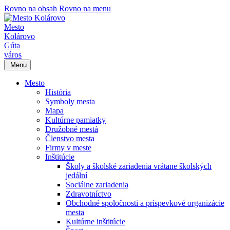
Rovno na obsah
Rovno na menu
Mesto
Kolárovo
Gúta
város
Menu
Mesto
História
Symboly mesta
Mapa
Kultúrne pamiatky
Družobné mestá
Členstvo mesta
Firmy v meste
Inštitúcie
Školy a školské zariadenia vrátane školských
jedální
Sociálne zariadenia
Zdravotníctvo
Obchodné spoločnosti a príspevkové organizácie
mesta
Kultúrne inštitúcie