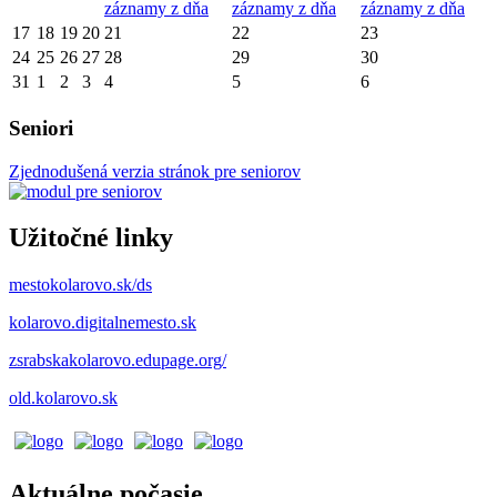
záznamy z dňa
záznamy z dňa
záznamy z dňa
17
18
19
20
21
22
23
24
25
26
27
28
29
30
31
1
2
3
4
5
6
Seniori
Zjednodušená verzia stránok pre seniorov
Užitočné linky
mestokolarovo.sk/ds
kolarovo.digitalnemesto.sk
zsrabskakolarovo.edupage.org/
old.kolarovo.sk
Aktuálne počasie