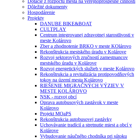
Dotácie z rozpočtu mesta na verejnoprospešné činnosti
Dôležité dokumenty
Hospodárenie
Projekty
DANUBE BIKE&BOAT
CULTPLAY
Centrum integrovanej zdravotnej starostlivosti v
meste Kolárovo
Zber a zhodnotenie BRKO v meste KOlárovo
Rekonštrukcia mestského úradu v Kolárove
Rozvoj sektorových zručností zamestnancov
mestského úradu v Kolárove
Rozvoj energetických služieb v meste Kolárovo
Rekonštrukcia a revitalizácia protipovodňových
tokov na území mesta Kolárovo
RIEŠENIE MIGRAČNÝCH VÝZIEV V
MESTE KOLÁROVO
NSK - rozvoj obcí
Oprava autobusových zastávok v meste
Kolárovo
Projekt MOaPS
Rekonštrukcia autobusovej zastávky
Uchovávanie tradícií a stretnutie miest a obcí v
Kolárove
Vybudovanie náučného chodníka pri sútoku