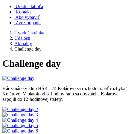
Úradná tabuľa
Kontakt
Ako vybaviť
Zvoz odpadu
Úvodná stránka
Udalosti
Aktuality
Challenge day
Challenge day
Hádzanársky klub HŠK - 74 Kolárovo sa rozhodol opäť rozhýbať
Kolárovo. V piatok od 8. hodiny ráno sa obyvatelia Kolárova
zapojili do 12-hodinovej štafety.