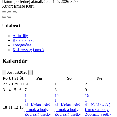
Dátum poslednej aktualizácie:
1. 6. 2026 8:50
Autor:
Emese Kürti
Udalosti
Aktuality
Kalendár akcií
Fotogaléria
Kolárovský jarmok
Kalendár
August
2026
Po
Ut
St
Št
Pia
So
Ne
27
28
29
30
31
1
2
3
4
5
6
7
8
9
14
15
16
1
1
1
41. Kolárovský
41. Kolárovský
41. Kolárovský
10
11
12
13
jarmok a hody
jarmok a hody
jarmok a hody
Zobraziť všetky
Zobraziť všetky
Zobraziť všetky