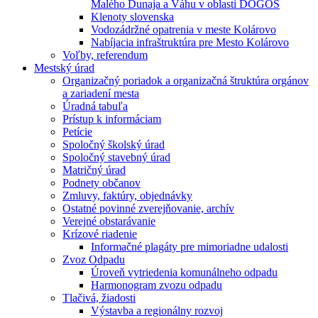
Malého Dunaja a Váhu v oblasti DÖGÖS
Klenoty slovenska
Vodozádržné opatrenia v meste Kolárovo
Nabíjacia infraštruktúra pre Mesto Kolárovo
Voľby, referendum
Mestský úrad
Organizačný poriadok a organizačná štruktúra orgánov
a zariadení mesta
Úradná tabuľa
Prístup k informáciam
Petície
Spoločný školský úrad
Spoločný stavebný úrad
Matričný úrad
Podnety občanov
Zmluvy, faktúry, objednávky
Ostatné povinné zverejňovanie, archív
Verejné obstarávanie
Krízové riadenie
Informačné plagáty pre mimoriadne udalosti
Zvoz Odpadu
Úroveň vytriedenia komunálneho odpadu
Harmonogram zvozu odpadu
Tlačivá, žiadosti
Výstavba a regionálny rozvoj