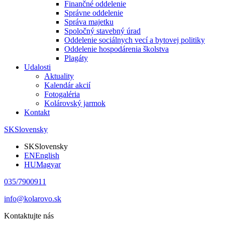
Finančné oddelenie
Správne oddelenie
Správa majetku
Spoločný stavebný úrad
Oddelenie sociálnych vecí a bytovej politiky
Oddelenie hospodárenia školstva
Plagáty
Udalosti
Aktuality
Kalendár akcií
Fotogaléria
Kolárovský jarmok
Kontakt
SK
Slovensky
SK
Slovensky
EN
English
HU
Magyar
035/7900911
info@kolarovo.sk
Kontaktujte nás