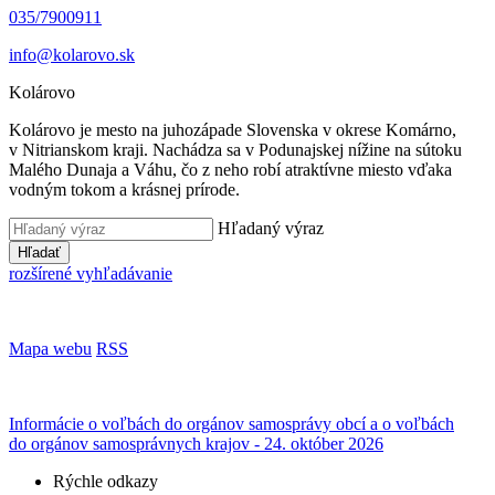
035/7900911
info@kolarovo.sk
Kolárovo
Kolárovo je mesto na juhozápade Slovenska v okrese Komárno,
v Nitrianskom kraji. Nachádza sa v Podunajskej nížine na sútoku
Malého Dunaja a Váhu, čo z neho robí atraktívne miesto vďaka
vodným tokom a krásnej prírode.
Hľadaný výraz
Hľadať
rozšírené vyhľadávanie
Mapa webu
RSS
Informácie o voľbách do orgánov samosprávy obcí a o voľbách
do orgánov samosprávnych krajov - 24. október 2026
Rýchle odkazy