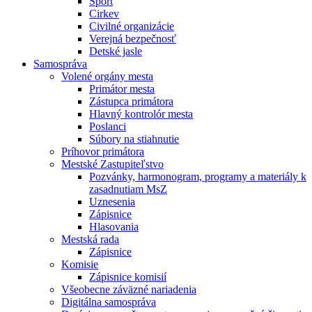
Šport
Cirkev
Civilné organizácie
Verejná bezpečnosť
Detské jasle
Samospráva
Volené orgány mesta
Primátor mesta
Zástupca primátora
Hlavný kontrolór mesta
Poslanci
Súbory na stiahnutie
Príhovor primátora
Mestské Zastupiteľstvo
Pozvánky, harmonogram, programy a materiály k
zasadnutiam MsZ
Uznesenia
Zápisnice
Hlasovania
Mestská rada
Zápisnice
Komisie
Zápisnice komisií
Všeobecne záväzné nariadenia
Digitálna samospráva