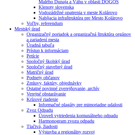
Malého Dunaja a Váhu v oblasti DÖGÖS
Klenoty slovenska
Vodozádržné opatrenia v meste Kolárovo
Nabíjacia infraštruktúra pre Mesto Kolárovo
Voľby, referendum
Mestský úrad
Organizačný poriadok a organizačná štruktúra orgánov
a zariadení mesta
Úradná tabuľa
Prístup k informáciam
Petície
Spoločný školský úrad
Spoločný stavebný úrad
Matričný úrad
Podnety občanov
Zmluvy, faktúry, objednávky
Ostatné povinné zverejňovanie, archív
Verejné obstarávanie
Krízové riadenie
Informačné plagáty pre mimoriadne udalosti
Zvoz Odpadu
Úroveň vytriedenia komunálneho odpadu
Harmonogram zvozu odpadu
Tlačivá, žiadosti
Výstavba a regionálny rozvoj