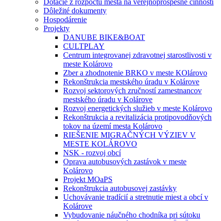
Dotácie z rozpočtu mesta na verejnoprospešné činnosti
Dôležité dokumenty
Hospodárenie
Projekty
DANUBE BIKE&BOAT
CULTPLAY
Centrum integrovanej zdravotnej starostlivosti v
meste Kolárovo
Zber a zhodnotenie BRKO v meste KOlárovo
Rekonštrukcia mestského úradu v Kolárove
Rozvoj sektorových zručností zamestnancov
mestského úradu v Kolárove
Rozvoj energetických služieb v meste Kolárovo
Rekonštrukcia a revitalizácia protipovodňových
tokov na území mesta Kolárovo
RIEŠENIE MIGRAČNÝCH VÝZIEV V
MESTE KOLÁROVO
NSK - rozvoj obcí
Oprava autobusových zastávok v meste
Kolárovo
Projekt MOaPS
Rekonštrukcia autobusovej zastávky
Uchovávanie tradícií a stretnutie miest a obcí v
Kolárove
Vybudovanie náučného chodníka pri sútoku