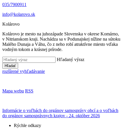
035/7900911
info@kolarovo.sk
Kolárovo
Kolárovo je mesto na juhozápade Slovenska v okrese Komárno,
v Nitrianskom kraji. Nachádza sa v Podunajskej nížine na sútoku
Malého Dunaja a Váhu, čo z neho robí atraktívne miesto vďaka
vodným tokom a krásnej prírode.
Hľadaný výraz
Hľadať
rozšírené vyhľadávanie
Mapa webu
RSS
Informácie o voľbách do orgánov samosprávy obcí a o voľbách
do orgánov samosprávnych krajov - 24. október 2026
Rýchle odkazy