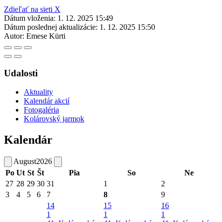
Zdieľať na sieti X
Dátum vloženia:
1. 12. 2025 15:49
Dátum poslednej aktualizácie:
1. 12. 2025 15:50
Autor:
Emese Kürti
Udalosti
Aktuality
Kalendár akcií
Fotogaléria
Kolárovský jarmok
Kalendár
August
2026
Po
Ut
St
Št
Pia
So
Ne
27
28
29
30
31
1
2
3
4
5
6
7
8
9
14
15
16
1
1
1