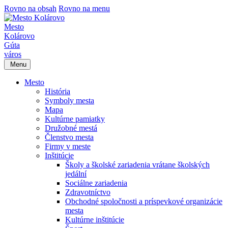
Rovno na obsah
Rovno na menu
Mesto
Kolárovo
Gúta
város
Menu
Mesto
História
Symboly mesta
Mapa
Kultúrne pamiatky
Družobné mestá
Členstvo mesta
Firmy v meste
Inštitúcie
Školy a školské zariadenia vrátane školských
jedální
Sociálne zariadenia
Zdravotníctvo
Obchodné spoločnosti a príspevkové organizácie
mesta
Kultúrne inštitúcie