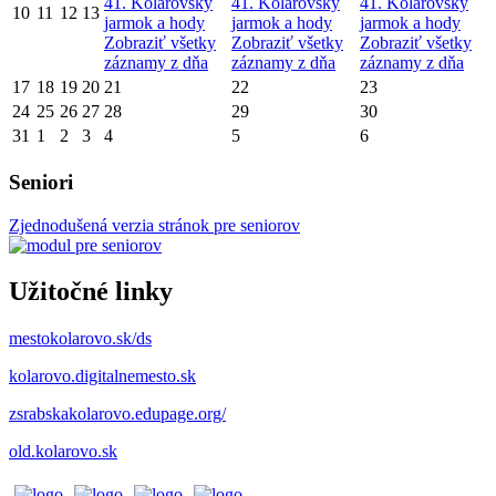
41. Kolárovský
41. Kolárovský
41. Kolárovský
10
11
12
13
jarmok a hody
jarmok a hody
jarmok a hody
Zobraziť všetky
Zobraziť všetky
Zobraziť všetky
záznamy z dňa
záznamy z dňa
záznamy z dňa
17
18
19
20
21
22
23
24
25
26
27
28
29
30
31
1
2
3
4
5
6
Seniori
Zjednodušená verzia stránok pre seniorov
Užitočné linky
mestokolarovo.sk/ds
kolarovo.digitalnemesto.sk
zsrabskakolarovo.edupage.org/
old.kolarovo.sk