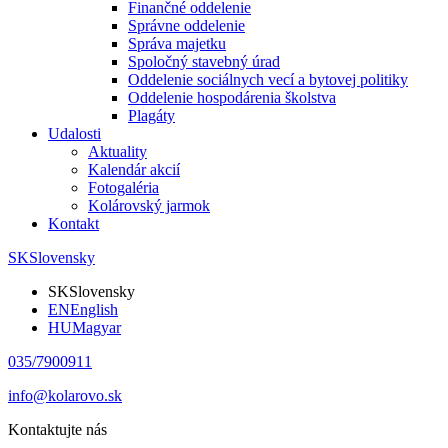
Finančné oddelenie
Správne oddelenie
Správa majetku
Spoločný stavebný úrad
Oddelenie sociálnych vecí a bytovej politiky
Oddelenie hospodárenia školstva
Plagáty
Udalosti
Aktuality
Kalendár akcií
Fotogaléria
Kolárovský jarmok
Kontakt
SK
Slovensky
SK
Slovensky
EN
English
HU
Magyar
035/7900911
info@kolarovo.sk
Kontaktujte nás