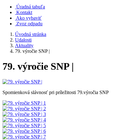
Úradná tabuľa
Kontakt
Ako vybaviť
Zvoz odpadu
Úvodná stránka
Udalosti
Aktuality
79. výročie SNP |
79. výročie SNP |
Spomienková slávnosť pri príležitosti 79.výročia SNP