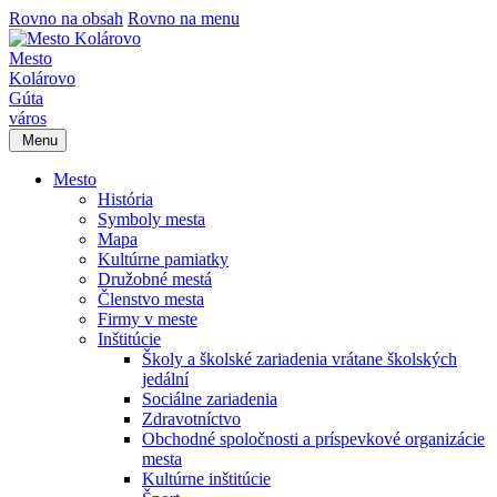
Rovno na obsah
Rovno na menu
Mesto
Kolárovo
Gúta
város
Menu
Mesto
História
Symboly mesta
Mapa
Kultúrne pamiatky
Družobné mestá
Členstvo mesta
Firmy v meste
Inštitúcie
Školy a školské zariadenia vrátane školských
jedální
Sociálne zariadenia
Zdravotníctvo
Obchodné spoločnosti a príspevkové organizácie
mesta
Kultúrne inštitúcie