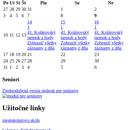
Po
Ut
St
Št
Pia
So
Ne
27
28
29
30
31
1
2
3
4
5
6
7
8
9
14
15
16
1
1
1
41. Kolárovský
41. Kolárovský
41. Kolárovský
10
11
12
13
jarmok a hody
jarmok a hody
jarmok a hody
Zobraziť všetky
Zobraziť všetky
Zobraziť všetky
záznamy z dňa
záznamy z dňa
záznamy z dňa
17
18
19
20
21
22
23
24
25
26
27
28
29
30
31
1
2
3
4
5
6
Seniori
Zjednodušená verzia stránok pre seniorov
Užitočné linky
mestokolarovo.sk/ds