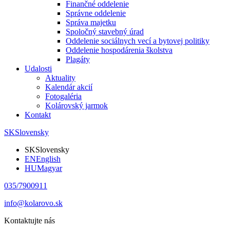
Finančné oddelenie
Správne oddelenie
Správa majetku
Spoločný stavebný úrad
Oddelenie sociálnych vecí a bytovej politiky
Oddelenie hospodárenia školstva
Plagáty
Udalosti
Aktuality
Kalendár akcií
Fotogaléria
Kolárovský jarmok
Kontakt
SK
Slovensky
SK
Slovensky
EN
English
HU
Magyar
035/7900911
info@kolarovo.sk
Kontaktujte nás