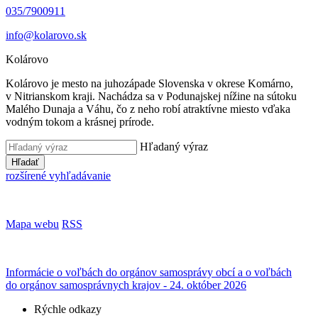
035/7900911
info@kolarovo.sk
Kolárovo
Kolárovo je mesto na juhozápade Slovenska v okrese Komárno,
v Nitrianskom kraji. Nachádza sa v Podunajskej nížine na sútoku
Malého Dunaja a Váhu, čo z neho robí atraktívne miesto vďaka
vodným tokom a krásnej prírode.
Hľadaný výraz
Hľadať
rozšírené vyhľadávanie
Mapa webu
RSS
Informácie o voľbách do orgánov samosprávy obcí a o voľbách
do orgánov samosprávnych krajov - 24. október 2026
Rýchle odkazy