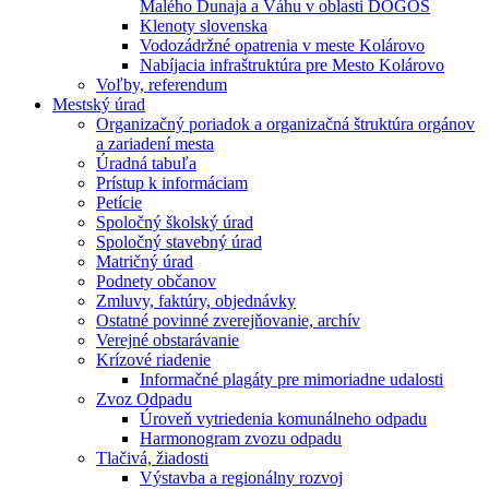
Malého Dunaja a Váhu v oblasti DÖGÖS
Klenoty slovenska
Vodozádržné opatrenia v meste Kolárovo
Nabíjacia infraštruktúra pre Mesto Kolárovo
Voľby, referendum
Mestský úrad
Organizačný poriadok a organizačná štruktúra orgánov
a zariadení mesta
Úradná tabuľa
Prístup k informáciam
Petície
Spoločný školský úrad
Spoločný stavebný úrad
Matričný úrad
Podnety občanov
Zmluvy, faktúry, objednávky
Ostatné povinné zverejňovanie, archív
Verejné obstarávanie
Krízové riadenie
Informačné plagáty pre mimoriadne udalosti
Zvoz Odpadu
Úroveň vytriedenia komunálneho odpadu
Harmonogram zvozu odpadu
Tlačivá, žiadosti
Výstavba a regionálny rozvoj