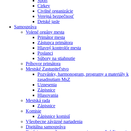
Šport
Cirkev
Civilné organizácie
Verejná bezpečnosť
Detské jasle
Samospráva
Volené orgány mesta
Primátor mesta
Zástupca primátora
Hlavný kontrolór mesta
Poslanci
Súbory na stiahnutie
Príhovor primátora
Mestské Zastupiteľstvo
Pozvánky, harmonogram, programy a materiály k
zasadnutiam MsZ
Uznesenia
Zápisnice
Hlasovania
Mestská rada
Zápisnice
Komisie
Zápisnice komisií
Všeobecne záväzné nariadenia
Digitálna samospráva