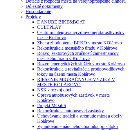
Dotácie z rozpočtu mesta na verejnoprospešné činnosti
Dôležité dokumenty
Hospodárenie
Projekty
DANUBE BIKE&BOAT
CULTPLAY
Centrum integrovanej zdravotnej starostlivosti v
meste Kolárovo
Zber a zhodnotenie BRKO v meste KOlárovo
Rekonštrukcia mestského úradu v Kolárove
Rozvoj sektorových zručností zamestnancov
mestského úradu v Kolárove
Rozvoj energetických služieb v meste Kolárovo
Rekonštrukcia a revitalizácia protipovodňových
tokov na území mesta Kolárovo
RIEŠENIE MIGRAČNÝCH VÝZIEV V
MESTE KOLÁROVO
NSK - rozvoj obcí
Oprava autobusových zastávok v meste
Kolárovo
Projekt MOaPS
Rekonštrukcia autobusovej zastávky
Uchovávanie tradícií a stretnutie miest a obcí v
Kolárove
Vybudovanie náučného chodníka pri sútoku