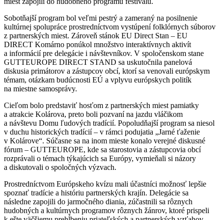
miest zapojili do hudobného programu festivalu.
Sobotňajší program bol veľmi pestrý a zameraný na posilnenie
kultúrnej spolupráce prostredníctvom vystúpení folklórnych súborov
z partnerských miest. Zároveň stánok EU Direct Stan – EU
DIRECT Komárno ponúkol množstvo interaktívnych aktivít
a informácií pre delegácie i návštevníkov. V spoločenskom stane
GUTTEUROPE DIRECT STAND sa uskutočnila panelová
diskusia primátorov a zástupcov obcí, ktorí sa venovali európskym
témam, otázkam budúcnosti EÚ a vplyvu európskych politík
na miestne samosprávy.
Cieľom bolo predstaviť hosťom z partnerských miest pamiatky
a atrakcie Kolárova, preto boli pozvaní na jazdu vláčikom
a návštevu Domu ľudových tradícií. Popoludňajší program sa niesol
v duchu historických tradícií – v rámci podujatia „Jarné ťaženie
v Kolárove“. Súčasne sa na inom mieste konalo verejné diskusné
fórum – GUTTEUROPE, kde sa starostovia a zástupcovia obcí
rozprávali o témach týkajúcich sa Európy, vymieňali si názory
a diskutovali o spoločných výzvach.
Prostredníctvom Európskeho kvízu mali účastníci možnosť lepšie
spoznať tradície a históriu partnerských krajín. Delegácie sa
následne zapojili do jarmočného diania, zúčastnili sa rôznych
hudobných a kultúrnych programov rôznych žánrov, ktoré prispeli
k ešte väčšiemu prehĺbeniu priateľských a partnerských vzťahov