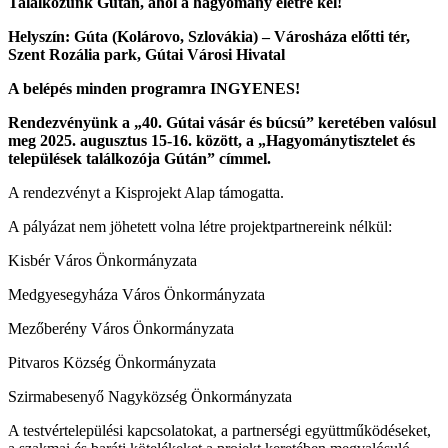
Találkozunk Gútán, ahol a hagyomány életre kel!
Helyszín: Gúta (Kolárovo, Szlovákia) – Városháza előtti tér,
Szent Rozália park, Gútai Városi Hivatal
A belépés minden programra INGYENES!
Rendezvényünk a „40. Gútai vásár és búcsú” keretében valósul
meg 2025. augusztus 15-16. között, a „Hagyománytisztelet és
települések találkozója Gútán” címmel.
A rendezvényt a Kisprojekt Alap támogatta.
A pályázat nem jöhetett volna létre projektpartnereink nélkül:
Kisbér Város Önkormányzata
Medgyesegyháza Város Önkormányzata
Mezőberény Város Önkormányzata
Pitvaros Község Önkormányzata
Szirmabesenyő Nagyközség Önkormányzata
A testvértelepülési kapcsolatokat, a partnerségi együttműködéseket,