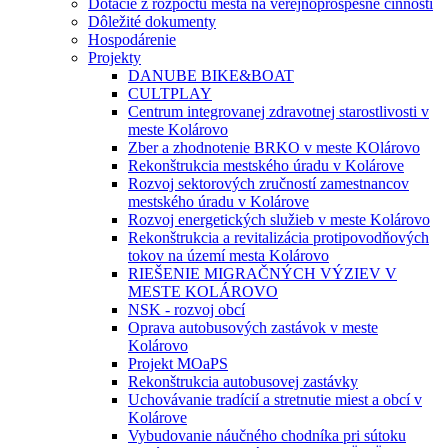
Dotácie z rozpočtu mesta na verejnoprospešné činnosti
Dôležité dokumenty
Hospodárenie
Projekty
DANUBE BIKE&BOAT
CULTPLAY
Centrum integrovanej zdravotnej starostlivosti v
meste Kolárovo
Zber a zhodnotenie BRKO v meste KOlárovo
Rekonštrukcia mestského úradu v Kolárove
Rozvoj sektorových zručností zamestnancov
mestského úradu v Kolárove
Rozvoj energetických služieb v meste Kolárovo
Rekonštrukcia a revitalizácia protipovodňových
tokov na území mesta Kolárovo
RIEŠENIE MIGRAČNÝCH VÝZIEV V
MESTE KOLÁROVO
NSK - rozvoj obcí
Oprava autobusových zastávok v meste
Kolárovo
Projekt MOaPS
Rekonštrukcia autobusovej zastávky
Uchovávanie tradícií a stretnutie miest a obcí v
Kolárove
Vybudovanie náučného chodníka pri sútoku