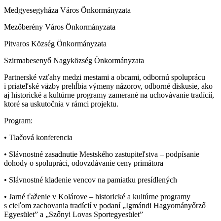
Medgyesegyháza Város Önkormányzata
Mezőberény Város Önkormányzata
Pitvaros Község Önkormányzata
Szirmabesenyő Nagyközség Önkormányzata
Partnerské vzťahy medzi mestami a obcami, odbornú spoluprácu
i priateľské väzby prehĺbia výmeny názorov, odborné diskusie, ako
aj historické a kultúrne programy zamerané na uchovávanie tradícií,
ktoré sa uskutočnia v rámci projektu.
Program:
• Tlačová konferencia
• Slávnostné zasadnutie Mestského zastupiteľstva – podpísanie
dohody o spolupráci, odovzdávanie ceny primátora
• Slávnostné kladenie vencov na pamiatku presídlených
• Jarné ťaženie v Kolárove – historické a kultúrne programy
s cieľom zachovania tradícií v podaní „Igmándi Hagyományőrző
Egyesület” a „Szőnyi Lovas Sportegyesület”