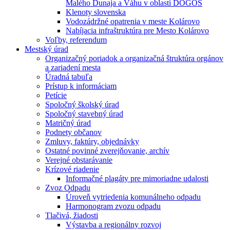
Malého Dunaja a Váhu v oblasti DÖGÖS
Klenoty slovenska
Vodozádržné opatrenia v meste Kolárovo
Nabíjacia infraštruktúra pre Mesto Kolárovo
Voľby, referendum
Mestský úrad
Organizačný poriadok a organizačná štruktúra orgánov
a zariadení mesta
Úradná tabuľa
Prístup k informáciam
Petície
Spoločný školský úrad
Spoločný stavebný úrad
Matričný úrad
Podnety občanov
Zmluvy, faktúry, objednávky
Ostatné povinné zverejňovanie, archív
Verejné obstarávanie
Krízové riadenie
Informačné plagáty pre mimoriadne udalosti
Zvoz Odpadu
Úroveň vytriedenia komunálneho odpadu
Harmonogram zvozu odpadu
Tlačivá, žiadosti
Výstavba a regionálny rozvoj