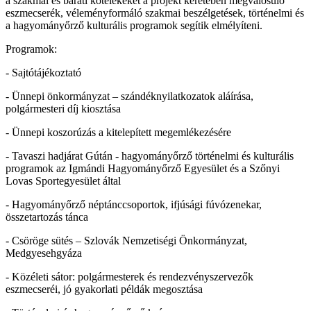
a szakmai és baráti kötelékeket a projekt keretében megvalósuló
eszmecserék, véleményformáló szakmai beszélgetések, történelmi és
a hagyományőrző kulturális programok segítik elmélyíteni.
Programok:
- Sajtótájékoztató
- Ünnepi önkormányzat – szándéknyilatkozatok aláírása,
polgármesteri díj kiosztása
- Ünnepi koszorúzás a kitelepített megemlékezésére
- Tavaszi hadjárat Gútán - hagyományőrző történelmi és kulturális
programok az Igmándi Hagyományőrző Egyesület és a Szőnyi
Lovas Sportegyesület által
- Hagyományőrző néptánccsoportok, ifjúsági fúvózenekar,
összetartozás tánca
- Csöröge sütés – Szlovák Nemzetiségi Önkormányzat,
Medgyesehgyáza
- Közéleti sátor: polgármesterek és rendezvényszervezők
eszmecseréi, jó gyakorlati példák megosztása