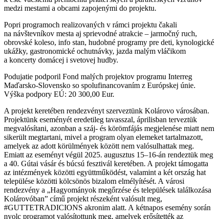
medzi mestami a obcami zapojenými do projektu.
Popri programoch realizovaných v rámci projektu čakali
na návštevníkov mesta aj sprievodné atrakcie – jarmočný ruch,
obrovské koleso, info stan, hudobné programy pre deti, kynologické
ukážky, gastronomické ochutnávky, jazda malým vláčikom
a koncerty domácej i svetovej hudby.
Podujatie podporil Fond malých projektov programu Interreg
Maďarsko-Slovensko so spolufinancovaním z Európskej únie.
Výška podpory EÚ: 20 300,00 Eur.
A projekt keretében rendezvényt szerveztünk Kolárovo városában.
Projektünk eseményét eredetileg tavasszal, áprilisban terveztük
megvalósítani, azonban a száj- és körömfájás megjelenése miatt nem
sikerült megtartani, mivel a program olyan elemeket tartalmazott,
amelyek az adott körülmények között nem valósulhattak meg.
Emiatt az eseményt végül 2025. augusztus 15–16-án rendeztük meg
a 40. Gútai vásár és búcsú fesztivál keretében. A projekt támogatta
az intézmények közötti együttműködést, valamint a két ország hat
települése közötti kölcsönös bizalom elmélyítését. A városi
rendezvény a „Hagyományok megőrzése és települések találkozása
Kolárovóban” című projekt részeként valósult meg,
#GUTTETRADICIONS akronim alatt. A kétnapos esemény során
nyolc programot valósítottunk meg, amelyek erősítették az