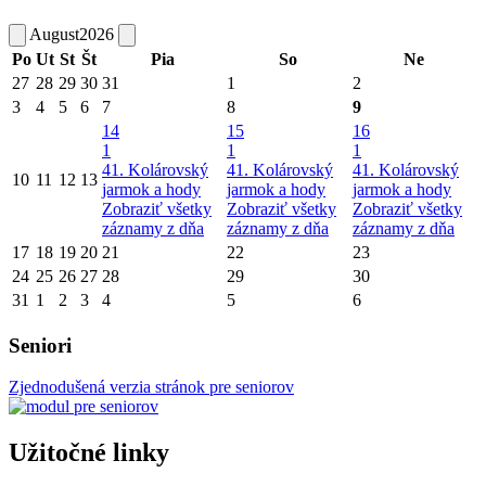
August
2026
Po
Ut
St
Št
Pia
So
Ne
27
28
29
30
31
1
2
3
4
5
6
7
8
9
14
15
16
1
1
1
41. Kolárovský
41. Kolárovský
41. Kolárovský
10
11
12
13
jarmok a hody
jarmok a hody
jarmok a hody
Zobraziť všetky
Zobraziť všetky
Zobraziť všetky
záznamy z dňa
záznamy z dňa
záznamy z dňa
17
18
19
20
21
22
23
24
25
26
27
28
29
30
31
1
2
3
4
5
6
Seniori
Zjednodušená verzia stránok pre seniorov
Užitočné linky