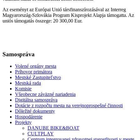
Az eseményt az Európai Unió társfinanszírozásával az Interreg
Magyarország-Szlovákia Program Kisprojekt Alapja támogatta. Az
uniós támogatás összege: 20 300,00 Eur.
Samospráva
Volené orgány mesta
Príhovor primátora
Mestské Zastupiteľstvo
Mestská rada
Komisie
Všeobecne záväzné nariadenia
Digitálna samospráva
Dotácie z rozpočtu mesta na verejnoprospešné činnosti
Dôležité dokumenty
Hospodárenie
Projekty
DANUBE BIKE&BOAT
CULTPLAY
Centrum integrovanej zdravotnej starostlivosti v meste