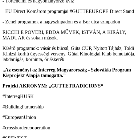
- Történelmi és hagyományőrző kvíz
- EU Direct Komárom programjai #GUTTEEUROPE Direct Stand
- Zenei programok a nagyszínpadon és a Bor utca színpadon
RICCHI E POVERI, EDDA MŰVEK, ISTVÁN, A KIRÁLY,
MADUAR és sokan mások.
Kísérő programok: vásár és búcsú, Gúta CUP, Nyitott Tájház, Toldi-
Kinizsi korhű ügyességi verseny, Gútai Kinológiai Klub bemutatója,
labdarúgás, körhinta, óriáskerék
„Az eseményt az Interreg Magyarország - Szlovákia Program
Kisprojekt Alapja támogatta.”
Projekt AKRONYM: „GUTTETRADICIONS“
#InterregHUSK
#BuildingPartnership
#EuropeanUnion
#crossbordercooperation