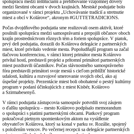
spoluprácu medzi inštitúciami a prehlbovanie vzájomnej dôvery
medzi šiestimi obcami v dvoch krajinách. Mestské podujatie bolo
organizované v rámci projektu „Uchovávanie tradícií a stretnutie
miest a obcí v Kolárove“, akronym #GUTTETRADICIONS.
Počas dvojdňového podujatia sme realizovali osem aktivít, ktoré
posilnili spoluprácu medzi samosprávami a prepojili občanov oboch
krajín prostredníctvom rôznych tém a foriem spolupráce. V piatok,
prvý deň podujatia, dorazili do Kolárova delegácie z partnerských
miest, ktoré privítalo vedenie mesta. Popoludňajší program sa začal
tlačovou konferenciou, v rámci ktorej primátor mesta Kolárovo
privítal hostí, predstavil projekt a prítomní primátori partnerských
miest pozdravili účastníkov. Počas slávnostného samosprávneho
fóra predstavili primátori svoje mestá s cieľom priblížiť historické
udalosti, kultúru a rozvojové smerovanie svojich obcí, ako aj
úspešné projekty. Prezentácie miest boli obohatené o pestrý kultúrny
program v podaní účinkujúcich z miest Kisbér, Kolárovo
a Szirmabesenyő.
V rámci podujatia zástupcovia samospráv potvrdili svoj záujem
o ďalšiu spoluprácu – mesto Kolárovo podpísalo memorandum
o spolupráci s piatimi partnerskými obcami. Piatkový program
pokračoval pietnym spomienkovým aktom na vysídlenie
obyvateľov Kolárova, ktorý sa konal v parku sv. Rozálie, spojený
s položením vencov. Po večernej recepcii sa delegácie partnerských