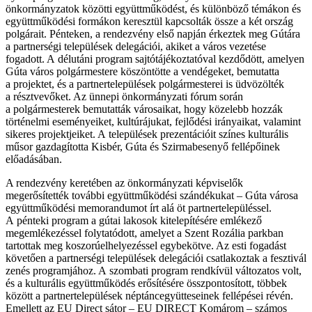
önkormányzatok közötti együttműködést, és különböző témákon és
együttműködési formákon keresztül kapcsolták össze a két ország
polgárait. Pénteken, a rendezvény első napján érkeztek meg Gútára
a partnerségi települések delegációi, akiket a város vezetése
fogadott. A délutáni program sajtótájékoztatóval kezdődött, amelyen
Gúta város polgármestere köszöntötte a vendégeket, bemutatta
a projektet, és a partnertelepülések polgármesterei is üdvözölték
a résztvevőket. Az ünnepi önkormányzati fórum során
a polgármesterek bemutatták városaikat, hogy közelebb hozzák
történelmi eseményeiket, kultúrájukat, fejlődési irányaikat, valamint
sikeres projektjeiket. A települések prezentációit színes kulturális
műsor gazdagította Kisbér, Gúta és Szirmabesenyő fellépőinek
előadásában.
A rendezvény keretében az önkormányzati képviselők
megerősítették további együttműködési szándékukat – Gúta városa
együttműködési memorandumot írt alá öt partnertelepüléssel.
A pénteki program a gútai lakosok kitelepítésére emlékező
megemlékezéssel folytatódott, amelyet a Szent Rozália parkban
tartottak meg koszorúelhelyezéssel egybekötve. Az esti fogadást
követően a partnerségi települések delegációi csatlakoztak a fesztivál
zenés programjához. A szombati program rendkívül változatos volt,
és a kulturális együttműködés erősítésére összpontosított, többek
között a partnertelepülések néptáncegyütteseinek fellépései révén.
Emellett az EU Direct sátor – EU DIRECT Komárom – számos