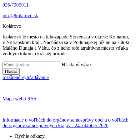
035/7900911
info@kolarovo.sk
Kolárovo
Kolárovo je mesto na juhozápade Slovenska v okrese Komárno,
v Nitrianskom kraji. Nachádza sa v Podunajskej nížine na sútoku
Malého Dunaja a Váhu, čo z neho robí atraktívne miesto vďaka
vodným tokom a krásnej prírode.
Hľadaný výraz
Hľadať
rozšírené vyhľadávanie
Mapa webu
RSS
Informácie o voľbách do orgánov samosprávy obcí a o voľbách
do orgánov samosprávnych krajov - 24. október 2026
Rýchle odkazy