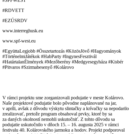
#SPFWEST
#RDVETT
#EZÚSRDV
www.interreghusk.eu
www.spf-west.eu
#EgyüttaLegjobb #Összetartozás #KözösJövő #Hagyományok
#TörténelmiJátékok #HabParty #IngynesFesztivál
#HatártalanÉlmények #Mezőberény #Medgyesegyháza #Kisbér
#Pitvaros #Szirmabesenyő #Kolárovo
V rámci projektu sme zorganizovali podujatie v meste Kolárovo.
Naše projektové podujatie bolo pôvodne naplánované na jar,
v apríli, avšak z dôvodu výskytu slintačky a krívačky sa nepodarilo
zrealizovať, pretože program obsahoval prvky, ktoré by sa
za daných okolností nemohli uskutočniť. Z tohto dôvodu sa
podujatie uskutočnilo v dňoch 15. – 16. augusta 2025 v rámci
festivalu 40. Kolárovského jarmoku a hodov. Projekt podporoval