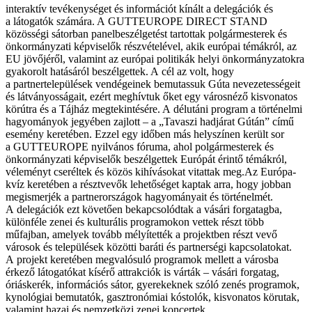
interaktív tevékenységet és információt kínált a delegációk és
a látogatók számára. A GUTTEUROPE DIRECT STAND
közösségi sátorban panelbeszélgetést tartottak polgármesterek és
önkormányzati képviselők részvételével, akik európai témákról, az
EU jövőjéről, valamint az európai politikák helyi önkormányzatokra
gyakorolt hatásáról beszélgettek. A cél az volt, hogy
a partnertelepülések vendégeinek bemutassuk Gúta nevezetességeit
és látványosságait, ezért meghívtuk őket egy városnéző kisvonatos
körútra és a Tájház megtekintésére. A délutáni program a történelmi
hagyományok jegyében zajlott – a „Tavaszi hadjárat Gútán” című
esemény keretében. Ezzel egy időben más helyszínen került sor
a GUTTEUROPE nyilvános fóruma, ahol polgármesterek és
önkormányzati képviselők beszélgettek Európát érintő témákról,
véleményt cseréltek és közös kihívásokat vitattak meg.Az Európa-
kvíz keretében a résztvevők lehetőséget kaptak arra, hogy jobban
megismerjék a partnerországok hagyományait és történelmét.
A delegációk ezt követően bekapcsolódtak a vásári forgatagba,
különféle zenei és kulturális programokon vettek részt több
műfajban, amelyek tovább mélyítették a projektben részt vevő
városok és települések közötti baráti és partnerségi kapcsolatokat.
A projekt keretében megvalósuló programok mellett a városba
érkező látogatókat kísérő attrakciók is várták – vásári forgatag,
óriáskerék, információs sátor, gyerekeknek szóló zenés programok,
kynológiai bemutatók, gasztronómiai kóstolók, kisvonatos körutak,
valamint hazai és nemzetközi zenei koncertek.