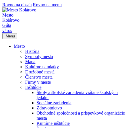
Rovno na obsah
Rovno na menu
Mesto
Kolárovo
Gúta
város
Menu
Mesto
História
Symboly mesta
Mapa
Kultúrne pamiatky
Družobné mestá
Členstvo mesta
Firmy v meste
Inštitúcie
Školy a školské zariadenia vrátane školských
jedální
Sociálne zariadenia
Zdravotníctvo
Obchodné spoločnosti a príspevkové organizácie
mesta
Kultúrne inštitúcie