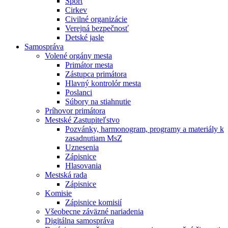
Šport
Cirkev
Civilné organizácie
Verejná bezpečnosť
Detské jasle
Samospráva
Volené orgány mesta
Primátor mesta
Zástupca primátora
Hlavný kontrolór mesta
Poslanci
Súbory na stiahnutie
Príhovor primátora
Mestské Zastupiteľstvo
Pozvánky, harmonogram, programy a materiály k
zasadnutiam MsZ
Uznesenia
Zápisnice
Hlasovania
Mestská rada
Zápisnice
Komisie
Zápisnice komisií
Všeobecne záväzné nariadenia
Digitálna samospráva