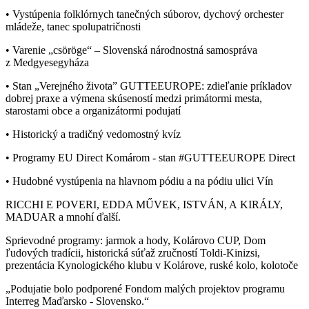
• Vystúpenia folklórnych tanečných súborov, dychový orchester
mládeže, tanec spolupatričnosti
• Varenie „csöröge“ – Slovenská národnostná samospráva
z Medgyesegyháza
• Stan „Verejného života” GUTTEEUROPE: zdieľanie príkladov
dobrej praxe a výmena skúseností medzi primátormi mesta,
starostami obce a organizátormi podujatí
• Historický a tradičný vedomostný kvíz
• Programy EU Direct Komárom - stan #GUTTEEUROPE Direct
• Hudobné vystúpenia na hlavnom pódiu a na pódiu ulici Vín
RICCHI E POVERI, EDDA MŰVEK, ISTVÁN, A KIRÁLY,
MADUAR a mnohí ďalší.
Sprievodné programy: jarmok a hody, Kolárovo CUP, Dom
ľudových tradícii, historická súťaž zručností Toldi-Kinizsi,
prezentácia Kynologického klubu v Kolárove, ruské kolo, kolotoče
„Podujatie bolo podporené Fondom malých projektov programu
Interreg Maďarsko - Slovensko.“