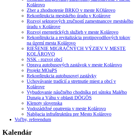
Kolárovo
Zber a zhodnotenie BRKO v meste KOlárovo
Rekonštrukcia mestského úradu v Kolárove
Rozvoj sektorových zručností zamestnancov mestského
úradu v Kolárove
Rozvoj energetických služieb v meste Kolárovo
Rekonštrukcia a revitalizácia protipovodňových tokov
na území mesta Kolárovo
RIEŠENIE MIGRAČNÝCH VÝZIEV V MESTE
KOLÁROVO
NSK - rozvoj obcí
Oprava autobusových zastávok v meste Kolárovo
Projekt MOaPS
Rekonštrukcia autobusovej zastávky
Uchovávanie tradícií a stretnutie miest a obcí v
Kolárove
Vybudovanie náučného chodníka pri sútoku Malého
Dunaja a Váhu v oblasti DÖGÖS
Klenoty slovenska
Vodozádržné opatrenia v meste Kolárovo
Nabíjacia infraštruktúra pre Mesto Kolárovo
Voľby, referendum
Kalendár