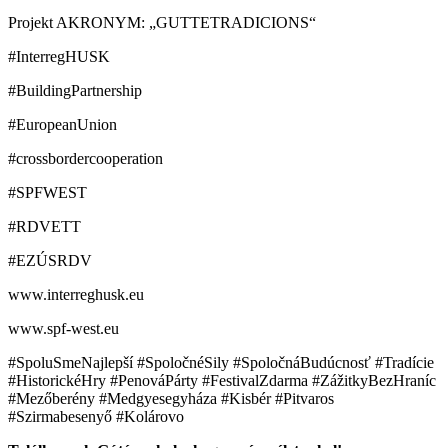
Projekt AKRONYM: „GUTTETRADICIONS“
#InterregHUSK
#BuildingPartnership
#EuropeanUnion
#crossbordercooperation
#SPFWEST
#RDVETT
#EZÚSRDV
www.interreghusk.eu
www.spf-west.eu
#SpoluSmeNajlepší #SpoločnéSily #SpoločnáBudúcnosť #Tradície
#HistorickéHry #PenováPárty #FestivalZdarma #ZážitkyBezHraníc
#Mezőberény #Medgyesegyháza #Kisbér #Pitvaros
#Szirmabesenyő #Kolárovo