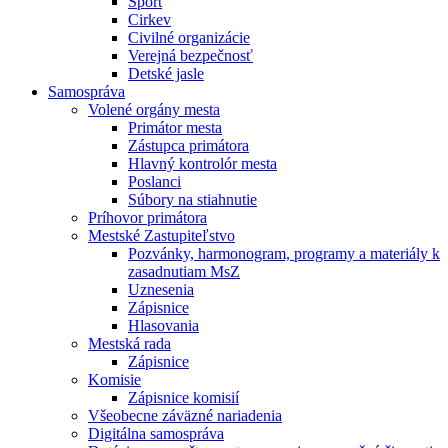
Šport
Cirkev
Civilné organizácie
Verejná bezpečnosť
Detské jasle
Samospráva
Volené orgány mesta
Primátor mesta
Zástupca primátora
Hlavný kontrolór mesta
Poslanci
Súbory na stiahnutie
Príhovor primátora
Mestské Zastupiteľstvo
Pozvánky, harmonogram, programy a materiály k
zasadnutiam MsZ
Uznesenia
Zápisnice
Hlasovania
Mestská rada
Zápisnice
Komisie
Zápisnice komisií
Všeobecne záväzné nariadenia
Digitálna samospráva