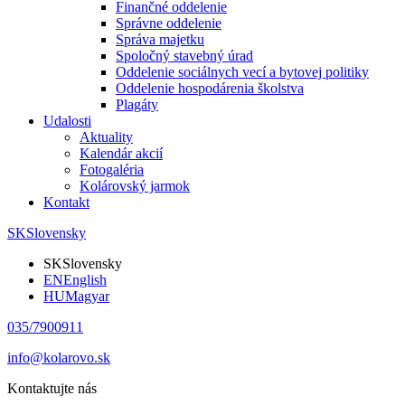
Finančné oddelenie
Správne oddelenie
Správa majetku
Spoločný stavebný úrad
Oddelenie sociálnych vecí a bytovej politiky
Oddelenie hospodárenia školstva
Plagáty
Udalosti
Aktuality
Kalendár akcií
Fotogaléria
Kolárovský jarmok
Kontakt
SK
Slovensky
SK
Slovensky
EN
English
HU
Magyar
035/7900911
info@kolarovo.sk
Kontaktujte nás