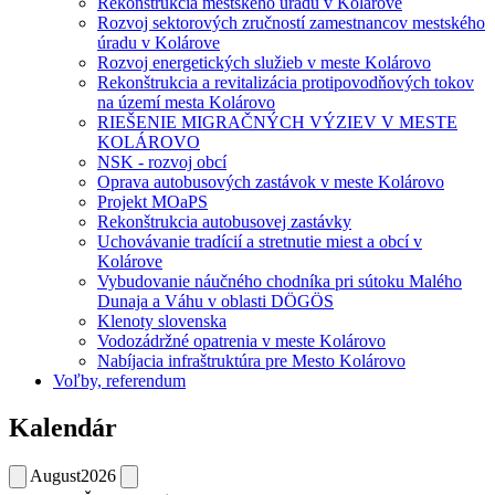
Rekonštrukcia mestského úradu v Kolárove
Rozvoj sektorových zručností zamestnancov mestského
úradu v Kolárove
Rozvoj energetických služieb v meste Kolárovo
Rekonštrukcia a revitalizácia protipovodňových tokov
na území mesta Kolárovo
RIEŠENIE MIGRAČNÝCH VÝZIEV V MESTE
KOLÁROVO
NSK - rozvoj obcí
Oprava autobusových zastávok v meste Kolárovo
Projekt MOaPS
Rekonštrukcia autobusovej zastávky
Uchovávanie tradícií a stretnutie miest a obcí v
Kolárove
Vybudovanie náučného chodníka pri sútoku Malého
Dunaja a Váhu v oblasti DÖGÖS
Klenoty slovenska
Vodozádržné opatrenia v meste Kolárovo
Nabíjacia infraštruktúra pre Mesto Kolárovo
Voľby, referendum
Kalendár
August
2026