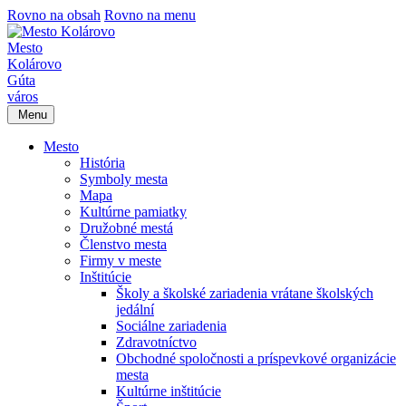
Rovno na obsah
Rovno na menu
Mesto
Kolárovo
Gúta
város
Menu
Mesto
História
Symboly mesta
Mapa
Kultúrne pamiatky
Družobné mestá
Členstvo mesta
Firmy v meste
Inštitúcie
Školy a školské zariadenia vrátane školských
jedální
Sociálne zariadenia
Zdravotníctvo
Obchodné spoločnosti a príspevkové organizácie
mesta
Kultúrne inštitúcie