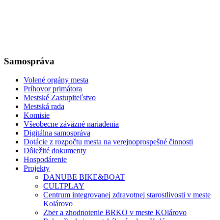
Samospráva
Volené orgány mesta
Príhovor primátora
Mestské Zastupiteľstvo
Mestská rada
Komisie
Všeobecne záväzné nariadenia
Digitálna samospráva
Dotácie z rozpočtu mesta na verejnoprospešné činnosti
Dôležité dokumenty
Hospodárenie
Projekty
DANUBE BIKE&BOAT
CULTPLAY
Centrum integrovanej zdravotnej starostlivosti v meste
Kolárovo
Zber a zhodnotenie BRKO v meste KOlárovo