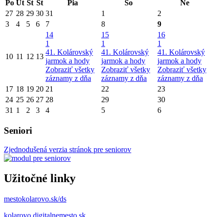
Po
Ut
St
Št
Pia
So
Ne
27
28
29
30
31
1
2
3
4
5
6
7
8
9
14
15
16
1
1
1
41. Kolárovský
41. Kolárovský
41. Kolárovský
10
11
12
13
jarmok a hody
jarmok a hody
jarmok a hody
Zobraziť všetky
Zobraziť všetky
Zobraziť všetky
záznamy z dňa
záznamy z dňa
záznamy z dňa
17
18
19
20
21
22
23
24
25
26
27
28
29
30
31
1
2
3
4
5
6
Seniori
Zjednodušená verzia stránok pre seniorov
Užitočné linky
mestokolarovo.sk/ds
kolarovo.digitalnemesto.sk