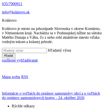
035/7900911
info@kolarovo.sk
Kolárovo
Kolárovo je mesto na juhozápade Slovenska v okrese Komárno,
v Nitrianskom kraji. Nachádza sa v Podunajskej nížine na sútoku
Malého Dunaja a Váhu, čo z neho robí atraktívne miesto vďaka
vodným tokom a krásnej prírode.
Hľadaný výraz
Hľadať
rozšírené vyhľadávanie
Mapa webu
RSS
Informácie o voľbách do orgánov samosprávy obcí a o voľbách
do orgánov samosprávnych krajov - 24. október 2026
Rýchle odkazy