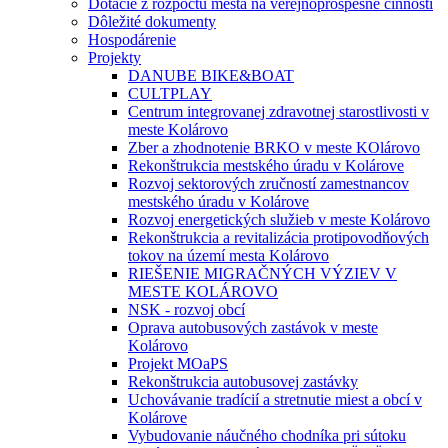
Dotácie z rozpočtu mesta na verejnoprospešné činnosti
Dôležité dokumenty
Hospodárenie
Projekty
DANUBE BIKE&BOAT
CULTPLAY
Centrum integrovanej zdravotnej starostlivosti v
meste Kolárovo
Zber a zhodnotenie BRKO v meste KOlárovo
Rekonštrukcia mestského úradu v Kolárove
Rozvoj sektorových zručností zamestnancov
mestského úradu v Kolárove
Rozvoj energetických služieb v meste Kolárovo
Rekonštrukcia a revitalizácia protipovodňových
tokov na území mesta Kolárovo
RIEŠENIE MIGRAČNÝCH VÝZIEV V
MESTE KOLÁROVO
NSK - rozvoj obcí
Oprava autobusových zastávok v meste
Kolárovo
Projekt MOaPS
Rekonštrukcia autobusovej zastávky
Uchovávanie tradícií a stretnutie miest a obcí v
Kolárove
Vybudovanie náučného chodníka pri sútoku