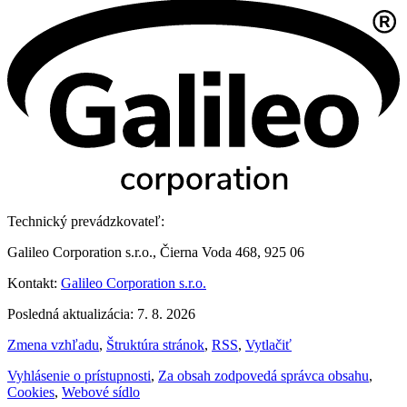
Technický prevádzkovateľ:
Galileo Corporation s.r.o., Čierna Voda 468, 925 06
Kontakt:
Galileo Corporation s.r.o.
Posledná aktualizácia: 7. 8. 2026
Zmena vzhľadu
,
Štruktúra stránok
,
RSS
,
Vytlačiť
Vyhlásenie o prístupnosti
,
Za obsah zodpovedá správca obsahu
,
Cookies
,
Webové sídlo