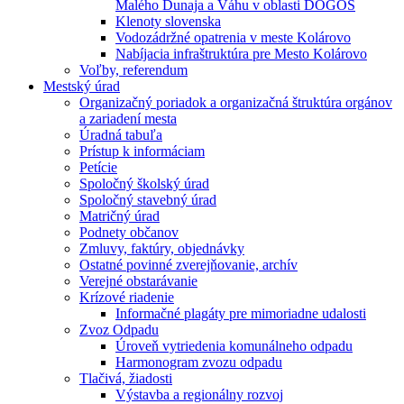
Malého Dunaja a Váhu v oblasti DÖGÖS
Klenoty slovenska
Vodozádržné opatrenia v meste Kolárovo
Nabíjacia infraštruktúra pre Mesto Kolárovo
Voľby, referendum
Mestský úrad
Organizačný poriadok a organizačná štruktúra orgánov
a zariadení mesta
Úradná tabuľa
Prístup k informáciam
Petície
Spoločný školský úrad
Spoločný stavebný úrad
Matričný úrad
Podnety občanov
Zmluvy, faktúry, objednávky
Ostatné povinné zverejňovanie, archív
Verejné obstarávanie
Krízové riadenie
Informačné plagáty pre mimoriadne udalosti
Zvoz Odpadu
Úroveň vytriedenia komunálneho odpadu
Harmonogram zvozu odpadu
Tlačivá, žiadosti
Výstavba a regionálny rozvoj