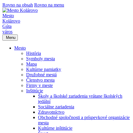
Rovno na obsah
Rovno na menu
Mesto
Kolárovo
Gúta
város
Menu
Mesto
História
Symboly mesta
Mapa
Kultúrne pamiatky
Družobné mestá
Členstvo mesta
Firmy v meste
Inštitúcie
Školy a školské zariadenia vrátane školských
jedální
Sociálne zariadenia
Zdravotníctvo
Obchodné spoločnosti a príspevkové organizácie
mesta
Kultúrne inštitúcie