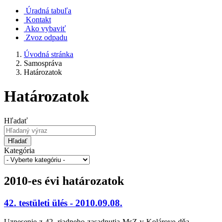
Úradná tabuľa
Kontakt
Ako vybaviť
Zvoz odpadu
Úvodná stránka
Samospráva
Határozatok
Határozatok
Hľadať
Hľadať
Kategória
2010-es évi határozatok
42. testületi ülés - 2010.09.08.
Uznesenie-z-42.-riadneho-zasadnutia-MsZ-v-Kolárove-dňa-