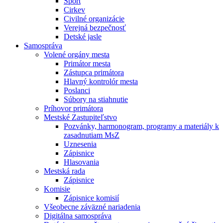
Šport
Cirkev
Civilné organizácie
Verejná bezpečnosť
Detské jasle
Samospráva
Volené orgány mesta
Primátor mesta
Zástupca primátora
Hlavný kontrolór mesta
Poslanci
Súbory na stiahnutie
Príhovor primátora
Mestské Zastupiteľstvo
Pozvánky, harmonogram, programy a materiály k
zasadnutiam MsZ
Uznesenia
Zápisnice
Hlasovania
Mestská rada
Zápisnice
Komisie
Zápisnice komisií
Všeobecne záväzné nariadenia
Digitálna samospráva