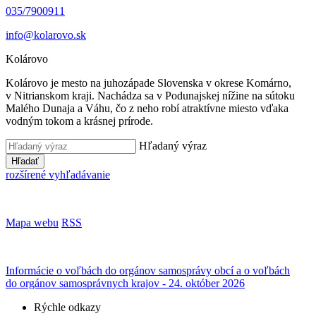
035/7900911
info@kolarovo.sk
Kolárovo
Kolárovo je mesto na juhozápade Slovenska v okrese Komárno,
v Nitrianskom kraji. Nachádza sa v Podunajskej nížine na sútoku
Malého Dunaja a Váhu, čo z neho robí atraktívne miesto vďaka
vodným tokom a krásnej prírode.
Hľadaný výraz
Hľadať
rozšírené vyhľadávanie
Mapa webu
RSS
Informácie o voľbách do orgánov samosprávy obcí a o voľbách
do orgánov samosprávnych krajov - 24. október 2026
Rýchle odkazy