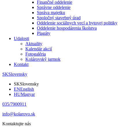
Finančné oddelenie
Správne oddelenie
Správa majetku
Spoločný stavebný úrad
Oddelenie sociálnych vecí a bytovej politiky
Oddelenie hospodárenia školstva
Plagáty
Udalosti
Aktuality
Kalendár akcií
Fotogaléria
Kolárovský jarmok
Kontakt
SK
Slovensky
SK
Slovensky
EN
English
HU
Magyar
035/7900911
info@kolarovo.sk
Kontaktujte nás