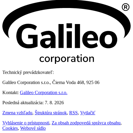
Technický prevádzkovateľ:
Galileo Corporation s.r.o., Čierna Voda 468, 925 06
Kontakt:
Galileo Corporation s.r.o.
Posledná aktualizácia: 7. 8. 2026
Zmena vzhľadu
,
Štruktúra stránok
,
RSS
,
Vytlačiť
Vyhlásenie o prístupnosti
,
Za obsah zodpovedá správca obsahu
,
Cookies
,
Webové sídlo