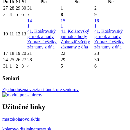
Po
Ut
St
Št
Pia
So
Ne
27
28
29
30
31
1
2
3
4
5
6
7
8
9
14
15
16
1
1
1
41. Kolárovský
41. Kolárovský
41. Kolárovský
10
11
12
13
jarmok a hody
jarmok a hody
jarmok a hody
Zobraziť všetky
Zobraziť všetky
Zobraziť všetky
záznamy z dňa
záznamy z dňa
záznamy z dňa
17
18
19
20
21
22
23
24
25
26
27
28
29
30
31
1
2
3
4
5
6
Seniori
Zjednodušená verzia stránok pre seniorov
Užitočné linky
mestokolarovo.sk/ds
kolarovo.digitalnemesto.sk