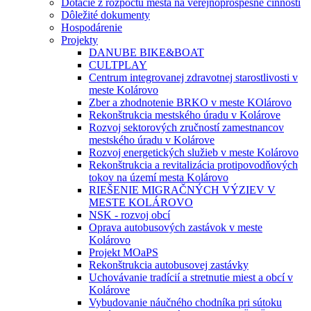
Dotácie z rozpočtu mesta na verejnoprospešné činnosti
Dôležité dokumenty
Hospodárenie
Projekty
DANUBE BIKE&BOAT
CULTPLAY
Centrum integrovanej zdravotnej starostlivosti v
meste Kolárovo
Zber a zhodnotenie BRKO v meste KOlárovo
Rekonštrukcia mestského úradu v Kolárove
Rozvoj sektorových zručností zamestnancov
mestského úradu v Kolárove
Rozvoj energetických služieb v meste Kolárovo
Rekonštrukcia a revitalizácia protipovodňových
tokov na území mesta Kolárovo
RIEŠENIE MIGRAČNÝCH VÝZIEV V
MESTE KOLÁROVO
NSK - rozvoj obcí
Oprava autobusových zastávok v meste
Kolárovo
Projekt MOaPS
Rekonštrukcia autobusovej zastávky
Uchovávanie tradícií a stretnutie miest a obcí v
Kolárove
Vybudovanie náučného chodníka pri sútoku