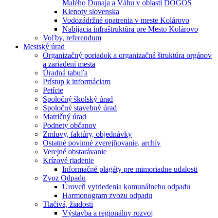
Malého Dunaja a Váhu v oblasti DÖGÖS
Klenoty slovenska
Vodozádržné opatrenia v meste Kolárovo
Nabíjacia infraštruktúra pre Mesto Kolárovo
Voľby, referendum
Mestský úrad
Organizačný poriadok a organizačná štruktúra orgánov
a zariadení mesta
Úradná tabuľa
Prístup k informáciam
Petície
Spoločný školský úrad
Spoločný stavebný úrad
Matričný úrad
Podnety občanov
Zmluvy, faktúry, objednávky
Ostatné povinné zverejňovanie, archív
Verejné obstarávanie
Krízové riadenie
Informačné plagáty pre mimoriadne udalosti
Zvoz Odpadu
Úroveň vytriedenia komunálneho odpadu
Harmonogram zvozu odpadu
Tlačivá, žiadosti
Výstavba a regionálny rozvoj