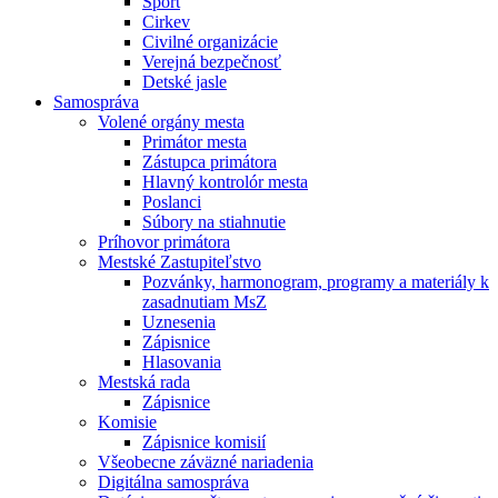
Šport
Cirkev
Civilné organizácie
Verejná bezpečnosť
Detské jasle
Samospráva
Volené orgány mesta
Primátor mesta
Zástupca primátora
Hlavný kontrolór mesta
Poslanci
Súbory na stiahnutie
Príhovor primátora
Mestské Zastupiteľstvo
Pozvánky, harmonogram, programy a materiály k
zasadnutiam MsZ
Uznesenia
Zápisnice
Hlasovania
Mestská rada
Zápisnice
Komisie
Zápisnice komisií
Všeobecne záväzné nariadenia
Digitálna samospráva