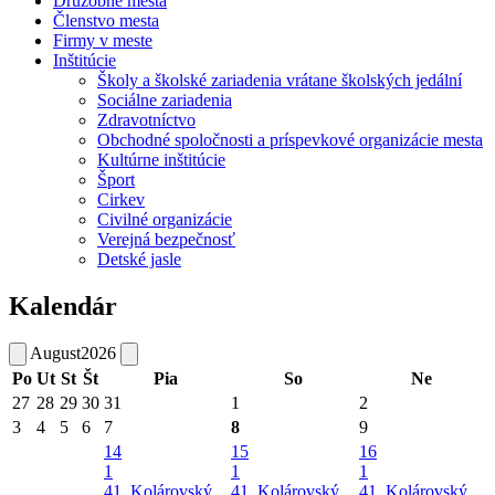
Družobné mestá
Členstvo mesta
Firmy v meste
Inštitúcie
Školy a školské zariadenia vrátane školských jedální
Sociálne zariadenia
Zdravotníctvo
Obchodné spoločnosti a príspevkové organizácie mesta
Kultúrne inštitúcie
Šport
Cirkev
Civilné organizácie
Verejná bezpečnosť
Detské jasle
Kalendár
August
2026
Po
Ut
St
Št
Pia
So
Ne
27
28
29
30
31
1
2
3
4
5
6
7
8
9
14
15
16
1
1
1
41. Kolárovský
41. Kolárovský
41. Kolárovský