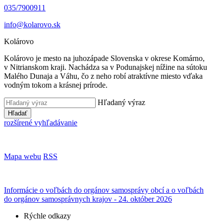
035/7900911
info@kolarovo.sk
Kolárovo
Kolárovo je mesto na juhozápade Slovenska v okrese Komárno,
v Nitrianskom kraji. Nachádza sa v Podunajskej nížine na sútoku
Malého Dunaja a Váhu, čo z neho robí atraktívne miesto vďaka
vodným tokom a krásnej prírode.
Hľadaný výraz
Hľadať
rozšírené vyhľadávanie
Mapa webu
RSS
Informácie o voľbách do orgánov samosprávy obcí a o voľbách
do orgánov samosprávnych krajov - 24. október 2026
Rýchle odkazy