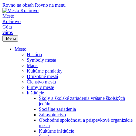
Rovno na obsah
Rovno na menu
Mesto
Kolárovo
Gúta
város
Menu
Mesto
História
Symboly mesta
Mapa
Kultúrne pamiatky
Družobné mestá
Členstvo mesta
Firmy v meste
Inštitúcie
Školy a školské zariadenia vrátane školských
jedální
Sociálne zariadenia
Zdravotníctvo
Obchodné spoločnosti a príspevkové organizácie
mesta
Kultúrne inštitúcie