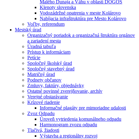
Malého Dunaja a Váhu v oblasti DÖGÖS
Klenoty slovenska
Vodozádržné opatrenia v meste Kolárovo
Nabíjacia infraštruktúra pre Mesto Kolárovo
Voľby, referendum
Mestský úrad
Organizačný poriadok a organizačná štruktúra orgánov
a zariadení mesta
Úradná tabuľa
Prístup k informáciam
Petície
Spoločný školský úrad
Spoločný stavebný úrad
Matričný úrad
Podnety občanov
Zmluvy, faktúry, objednávky
Ostatné povinné zverejňovanie, archív
Verejné obstarávanie
Krízové riadenie
Informačné plagáty pre mimoriadne udalosti
Zvoz Odpadu
Úroveň vytriedenia komunálneho odpadu
Harmonogram zvozu odpadu
Tlačivá, žiadosti
Výstavba a regionálny rozvoj