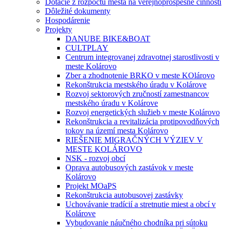
Dotácie z rozpočtu mesta na verejnoprospešné činnosti
Dôležité dokumenty
Hospodárenie
Projekty
DANUBE BIKE&BOAT
CULTPLAY
Centrum integrovanej zdravotnej starostlivosti v
meste Kolárovo
Zber a zhodnotenie BRKO v meste KOlárovo
Rekonštrukcia mestského úradu v Kolárove
Rozvoj sektorových zručností zamestnancov
mestského úradu v Kolárove
Rozvoj energetických služieb v meste Kolárovo
Rekonštrukcia a revitalizácia protipovodňových
tokov na území mesta Kolárovo
RIEŠENIE MIGRAČNÝCH VÝZIEV V
MESTE KOLÁROVO
NSK - rozvoj obcí
Oprava autobusových zastávok v meste
Kolárovo
Projekt MOaPS
Rekonštrukcia autobusovej zastávky
Uchovávanie tradícií a stretnutie miest a obcí v
Kolárove
Vybudovanie náučného chodníka pri sútoku