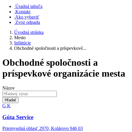
Úradná tabuľa
Kontakt
Ako vybaviť
Zvoz odpadu
Úvodná stránka
Mesto
Inštitúcie
Obchodné spoločnosti a príspevkové...
Obchodné spoločnosti a
príspevkové organizácie mesta
Názov
Hľadať
G
K
Gúta Service
Priemyselná oblasť 2970, Kolárovo 946 03