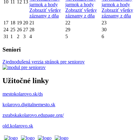
10
11
12
13
jarmok a hody
jarmok a hody
jarmok a hody
Zobraziť všetky
Zobraziť všetky
Zobraziť všetky
záznamy z dňa
záznamy z dňa
záznamy z dňa
17
18
19
20
21
22
23
24
25
26
27
28
29
30
31
1
2
3
4
5
6
Seniori
Zjednodušená verzia stránok pre seniorov
Užitočné linky
mestokolarovo.sk/ds
kolarovo.digitalnemesto.sk
zsrabskakolarovo.edupage.org/
old.kolarovo.sk