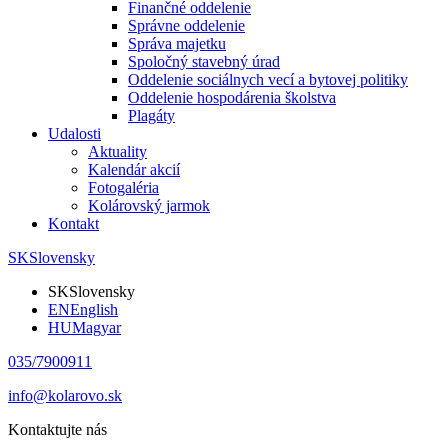
Finančné oddelenie
Správne oddelenie
Správa majetku
Spoločný stavebný úrad
Oddelenie sociálnych vecí a bytovej politiky
Oddelenie hospodárenia školstva
Plagáty
Udalosti
Aktuality
Kalendár akcií
Fotogaléria
Kolárovský jarmok
Kontakt
SK
Slovensky
SK
Slovensky
EN
English
HU
Magyar
035/7900911
info@kolarovo.sk
Kontaktujte nás