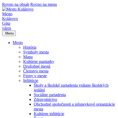
Rovno na obsah
Rovno na menu
Mesto
Kolárovo
Gúta
város
Menu
Mesto
História
Symboly mesta
Mapa
Kultúrne pamiatky
Družobné mestá
Členstvo mesta
Firmy v meste
Inštitúcie
Školy a školské zariadenia vrátane školských
jedální
Sociálne zariadenia
Zdravotníctvo
Obchodné spoločnosti a príspevkové organizácie
mesta
Kultúrne inštitúcie