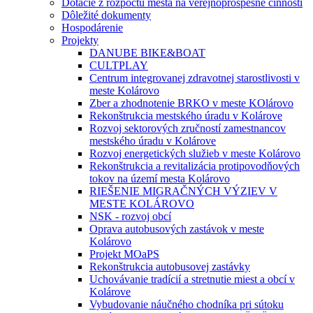
Dotácie z rozpočtu mesta na verejnoprospešné činnosti
Dôležité dokumenty
Hospodárenie
Projekty
DANUBE BIKE&BOAT
CULTPLAY
Centrum integrovanej zdravotnej starostlivosti v
meste Kolárovo
Zber a zhodnotenie BRKO v meste KOlárovo
Rekonštrukcia mestského úradu v Kolárove
Rozvoj sektorových zručností zamestnancov
mestského úradu v Kolárove
Rozvoj energetických služieb v meste Kolárovo
Rekonštrukcia a revitalizácia protipovodňových
tokov na území mesta Kolárovo
RIEŠENIE MIGRAČNÝCH VÝZIEV V
MESTE KOLÁROVO
NSK - rozvoj obcí
Oprava autobusových zastávok v meste
Kolárovo
Projekt MOaPS
Rekonštrukcia autobusovej zastávky
Uchovávanie tradícií a stretnutie miest a obcí v
Kolárove
Vybudovanie náučného chodníka pri sútoku