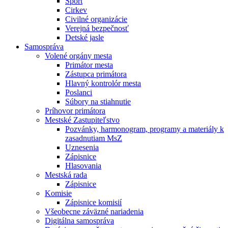
Šport
Cirkev
Civilné organizácie
Verejná bezpečnosť
Detské jasle
Samospráva
Volené orgány mesta
Primátor mesta
Zástupca primátora
Hlavný kontrolór mesta
Poslanci
Súbory na stiahnutie
Príhovor primátora
Mestské Zastupiteľstvo
Pozvánky, harmonogram, programy a materiály k
zasadnutiam MsZ
Uznesenia
Zápisnice
Hlasovania
Mestská rada
Zápisnice
Komisie
Zápisnice komisií
Všeobecne záväzné nariadenia
Digitálna samospráva