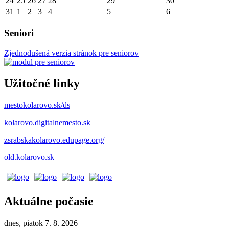
24
25
26
27
28
29
30
31
1
2
3
4
5
6
Seniori
Zjednodušená verzia stránok pre seniorov
Užitočné linky
mestokolarovo.sk/ds
kolarovo.digitalnemesto.sk
zsrabskakolarovo.edupage.org/
old.kolarovo.sk
Aktuálne počasie
dnes, piatok 7. 8. 2026