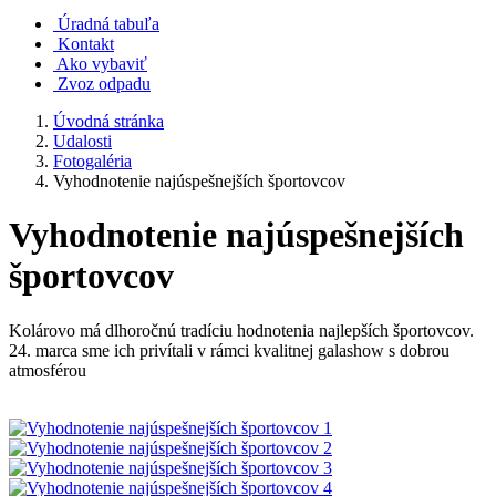
Úradná tabuľa
Kontakt
Ako vybaviť
Zvoz odpadu
Úvodná stránka
Udalosti
Fotogaléria
Vyhodnotenie najúspešnejších športovcov
Vyhodnotenie najúspešnejších
športovcov
Kolárovo má dlhoročnú tradíciu hodnotenia najlepších športovcov.
24. marca sme ich privítali v rámci kvalitnej galashow s dobrou
atmosférou