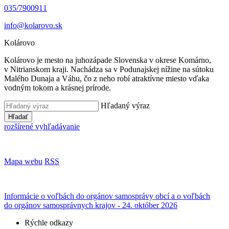
035/7900911
info@kolarovo.sk
Kolárovo
Kolárovo je mesto na juhozápade Slovenska v okrese Komárno,
v Nitrianskom kraji. Nachádza sa v Podunajskej nížine na sútoku
Malého Dunaja a Váhu, čo z neho robí atraktívne miesto vďaka
vodným tokom a krásnej prírode.
Hľadaný výraz
Hľadať
rozšírené vyhľadávanie
Mapa webu
RSS
Informácie o voľbách do orgánov samosprávy obcí a o voľbách
do orgánov samosprávnych krajov - 24. október 2026
Rýchle odkazy