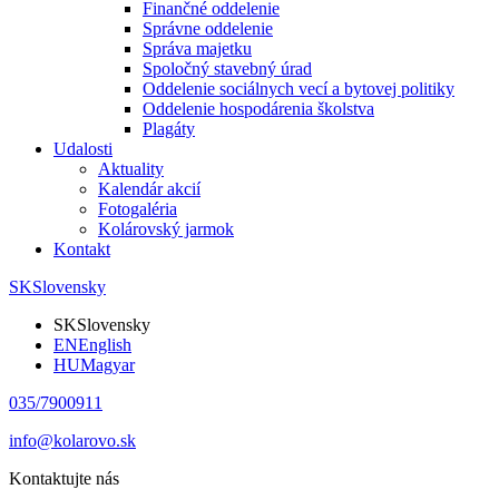
Finančné oddelenie
Správne oddelenie
Správa majetku
Spoločný stavebný úrad
Oddelenie sociálnych vecí a bytovej politiky
Oddelenie hospodárenia školstva
Plagáty
Udalosti
Aktuality
Kalendár akcií
Fotogaléria
Kolárovský jarmok
Kontakt
SK
Slovensky
SK
Slovensky
EN
English
HU
Magyar
035/7900911
info@kolarovo.sk
Kontaktujte nás