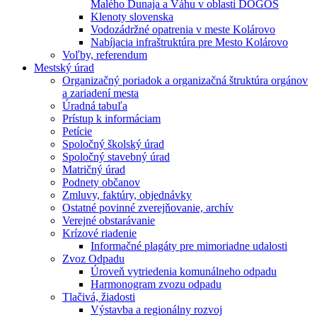
Malého Dunaja a Váhu v oblasti DÖGÖS
Klenoty slovenska
Vodozádržné opatrenia v meste Kolárovo
Nabíjacia infraštruktúra pre Mesto Kolárovo
Voľby, referendum
Mestský úrad
Organizačný poriadok a organizačná štruktúra orgánov
a zariadení mesta
Úradná tabuľa
Prístup k informáciam
Petície
Spoločný školský úrad
Spoločný stavebný úrad
Matričný úrad
Podnety občanov
Zmluvy, faktúry, objednávky
Ostatné povinné zverejňovanie, archív
Verejné obstarávanie
Krízové riadenie
Informačné plagáty pre mimoriadne udalosti
Zvoz Odpadu
Úroveň vytriedenia komunálneho odpadu
Harmonogram zvozu odpadu
Tlačivá, žiadosti
Výstavba a regionálny rozvoj