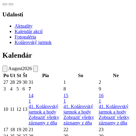
Udalosti
Aktuality
Kalendár akcií
Fotogaléria
Kolárovský jarmok
Kalendár
August
2026
Po
Ut
St
Št
Pia
So
Ne
27
28
29
30
31
1
2
3
4
5
6
7
8
9
14
15
16
1
1
1
41. Kolárovský
41. Kolárovský
41. Kolárovský
10
11
12
13
jarmok a hody
jarmok a hody
jarmok a hody
Zobraziť všetky
Zobraziť všetky
Zobraziť všetky
záznamy z dňa
záznamy z dňa
záznamy z dňa
17
18
19
20
21
22
23