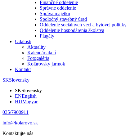
Finančné oddelenie
Správne oddelenie
Správa majetku
Spoločný stavebný úrad
Oddelenie sociálnych vecí a bytovej politiky
Oddelenie hospodárenia školstva
Plagáty
Udalosti
Aktuality
Kalendár akcií
Fotogaléria
Kolárovský jarmok
Kontakt
SK
Slovensky
SK
Slovensky
EN
English
HU
Magyar
035/7900911
info@kolarovo.sk
Kontaktujte nás