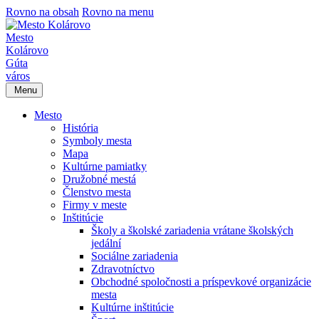
Rovno na obsah
Rovno na menu
Mesto
Kolárovo
Gúta
város
Menu
Mesto
História
Symboly mesta
Mapa
Kultúrne pamiatky
Družobné mestá
Členstvo mesta
Firmy v meste
Inštitúcie
Školy a školské zariadenia vrátane školských
jedální
Sociálne zariadenia
Zdravotníctvo
Obchodné spoločnosti a príspevkové organizácie
mesta
Kultúrne inštitúcie