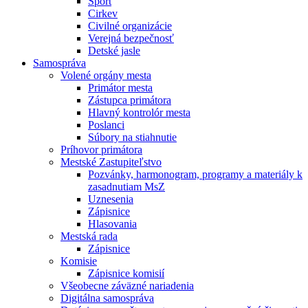
Šport
Cirkev
Civilné organizácie
Verejná bezpečnosť
Detské jasle
Samospráva
Volené orgány mesta
Primátor mesta
Zástupca primátora
Hlavný kontrolór mesta
Poslanci
Súbory na stiahnutie
Príhovor primátora
Mestské Zastupiteľstvo
Pozvánky, harmonogram, programy a materiály k
zasadnutiam MsZ
Uznesenia
Zápisnice
Hlasovania
Mestská rada
Zápisnice
Komisie
Zápisnice komisií
Všeobecne záväzné nariadenia
Digitálna samospráva