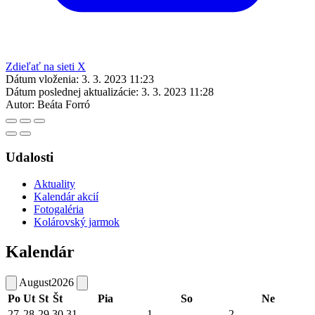
Zdieľať na sieti X
Dátum vloženia:
3. 3. 2023 11:23
Dátum poslednej aktualizácie:
3. 3. 2023 11:28
Autor:
Beáta Forró
Udalosti
Aktuality
Kalendár akcií
Fotogaléria
Kolárovský jarmok
Kalendár
August
2026
Po
Ut
St
Št
Pia
So
Ne
27
28
29
30
31
1
2