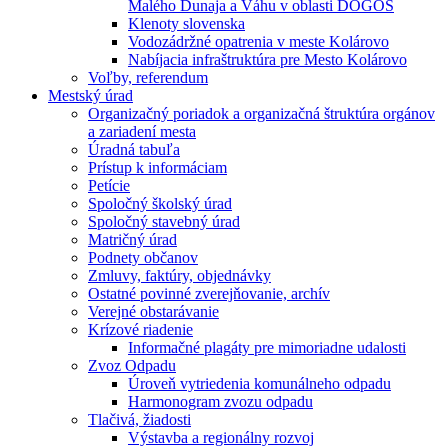
Malého Dunaja a Váhu v oblasti DÖGÖS
Klenoty slovenska
Vodozádržné opatrenia v meste Kolárovo
Nabíjacia infraštruktúra pre Mesto Kolárovo
Voľby, referendum
Mestský úrad
Organizačný poriadok a organizačná štruktúra orgánov
a zariadení mesta
Úradná tabuľa
Prístup k informáciam
Petície
Spoločný školský úrad
Spoločný stavebný úrad
Matričný úrad
Podnety občanov
Zmluvy, faktúry, objednávky
Ostatné povinné zverejňovanie, archív
Verejné obstarávanie
Krízové riadenie
Informačné plagáty pre mimoriadne udalosti
Zvoz Odpadu
Úroveň vytriedenia komunálneho odpadu
Harmonogram zvozu odpadu
Tlačivá, žiadosti
Výstavba a regionálny rozvoj