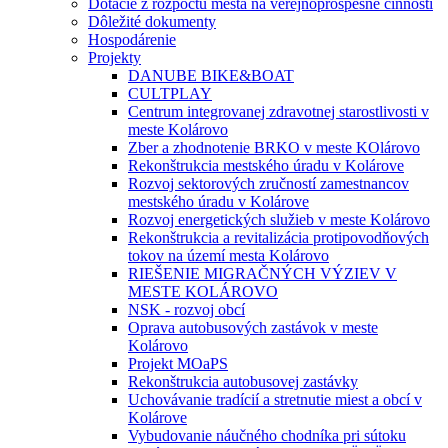
Dotácie z rozpočtu mesta na verejnoprospešné činnosti
Dôležité dokumenty
Hospodárenie
Projekty
DANUBE BIKE&BOAT
CULTPLAY
Centrum integrovanej zdravotnej starostlivosti v
meste Kolárovo
Zber a zhodnotenie BRKO v meste KOlárovo
Rekonštrukcia mestského úradu v Kolárove
Rozvoj sektorových zručností zamestnancov
mestského úradu v Kolárove
Rozvoj energetických služieb v meste Kolárovo
Rekonštrukcia a revitalizácia protipovodňových
tokov na území mesta Kolárovo
RIEŠENIE MIGRAČNÝCH VÝZIEV V
MESTE KOLÁROVO
NSK - rozvoj obcí
Oprava autobusových zastávok v meste
Kolárovo
Projekt MOaPS
Rekonštrukcia autobusovej zastávky
Uchovávanie tradícií a stretnutie miest a obcí v
Kolárove
Vybudovanie náučného chodníka pri sútoku