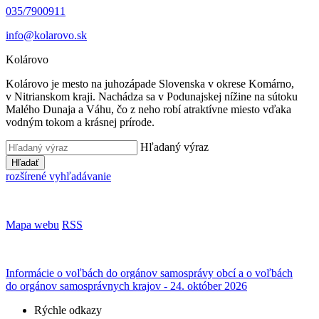
035/7900911
info@kolarovo.sk
Kolárovo
Kolárovo je mesto na juhozápade Slovenska v okrese Komárno,
v Nitrianskom kraji. Nachádza sa v Podunajskej nížine na sútoku
Malého Dunaja a Váhu, čo z neho robí atraktívne miesto vďaka
vodným tokom a krásnej prírode.
Hľadaný výraz
Hľadať
rozšírené vyhľadávanie
Mapa webu
RSS
Informácie o voľbách do orgánov samosprávy obcí a o voľbách
do orgánov samosprávnych krajov - 24. október 2026
Rýchle odkazy