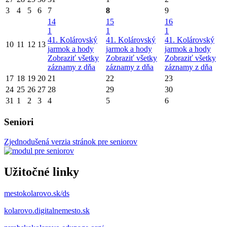
3
4
5
6
7
8
9
14
15
16
1
1
1
41. Kolárovský
41. Kolárovský
41. Kolárovský
10
11
12
13
jarmok a hody
jarmok a hody
jarmok a hody
Zobraziť všetky
Zobraziť všetky
Zobraziť všetky
záznamy z dňa
záznamy z dňa
záznamy z dňa
17
18
19
20
21
22
23
24
25
26
27
28
29
30
31
1
2
3
4
5
6
Seniori
Zjednodušená verzia stránok pre seniorov
Užitočné linky
mestokolarovo.sk/ds
kolarovo.digitalnemesto.sk