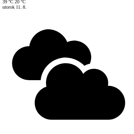
39 °C
20 °C
utorok
11. 8.