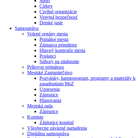
Šport
Cirkev
Civilné organizácie
Verejná bezpečnosť
Detské jasle
Samospráva
Volené orgány mesta
Primátor mesta
Zástupca primátora
Hlavný kontrolór mesta
Poslanci
Súbory na stiahnutie
Príhovor primátora
Mestské Zastupiteľstvo
Pozvánky, harmonogram, programy a materiály k
zasadnutiam MsZ
Uznesenia
Zápisnice
Hlasovania
Mestská rada
Zápisnice
Komisie
Zápisnice komisií
Všeobecne záväzné nariadenia
Digitálna samospráva