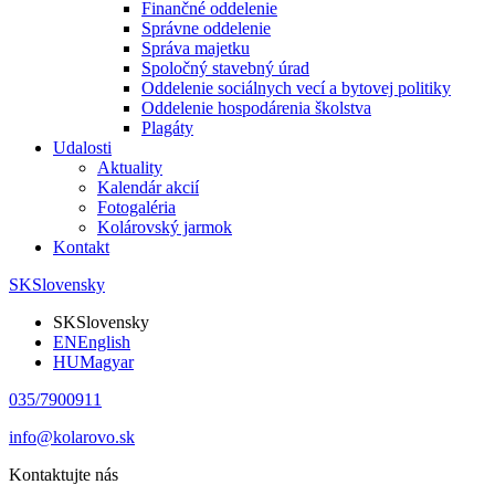
Finančné oddelenie
Správne oddelenie
Správa majetku
Spoločný stavebný úrad
Oddelenie sociálnych vecí a bytovej politiky
Oddelenie hospodárenia školstva
Plagáty
Udalosti
Aktuality
Kalendár akcií
Fotogaléria
Kolárovský jarmok
Kontakt
SK
Slovensky
SK
Slovensky
EN
English
HU
Magyar
035/7900911
info@kolarovo.sk
Kontaktujte nás