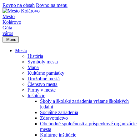
Rovno na obsah
Rovno na menu
Mesto
Kolárovo
Gúta
város
Menu
Mesto
História
Symboly mesta
Mapa
Kultúrne pamiatky
Družobné mestá
Členstvo mesta
Firmy v meste
Inštitúcie
Školy a školské zariadenia vrátane školských
jedální
Sociálne zariadenia
Zdravotníctvo
Obchodné spoločnosti a príspevkové organizácie
mesta
Kultúrne inštitúcie