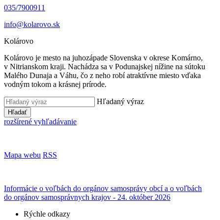
035/7900911
info@kolarovo.sk
Kolárovo
Kolárovo je mesto na juhozápade Slovenska v okrese Komárno,
v Nitrianskom kraji. Nachádza sa v Podunajskej nížine na sútoku
Malého Dunaja a Váhu, čo z neho robí atraktívne miesto vďaka
vodným tokom a krásnej prírode.
Hľadaný výraz
Hľadať
rozšírené vyhľadávanie
Mapa webu
RSS
Informácie o voľbách do orgánov samosprávy obcí a o voľbách
do orgánov samosprávnych krajov - 24. október 2026
Rýchle odkazy