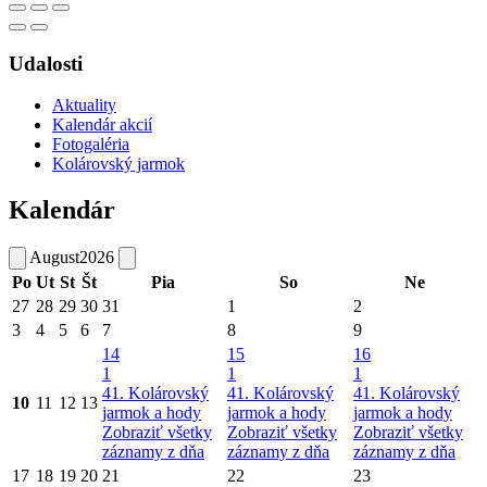
Udalosti
Aktuality
Kalendár akcií
Fotogaléria
Kolárovský jarmok
Kalendár
August
2026
Po
Ut
St
Št
Pia
So
Ne
27
28
29
30
31
1
2
3
4
5
6
7
8
9
14
15
16
1
1
1
41. Kolárovský
41. Kolárovský
41. Kolárovský
10
11
12
13
jarmok a hody
jarmok a hody
jarmok a hody
Zobraziť všetky
Zobraziť všetky
Zobraziť všetky
záznamy z dňa
záznamy z dňa
záznamy z dňa
17
18
19
20
21
22
23