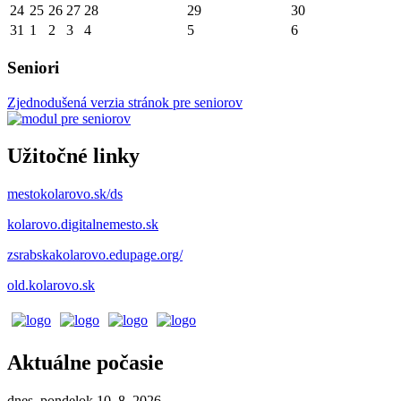
24
25
26
27
28
29
30
31
1
2
3
4
5
6
Seniori
Zjednodušená verzia stránok pre seniorov
Užitočné linky
mestokolarovo.sk/ds
kolarovo.digitalnemesto.sk
zsrabskakolarovo.edupage.org/
old.kolarovo.sk
Aktuálne počasie
dnes, pondelok 10. 8. 2026