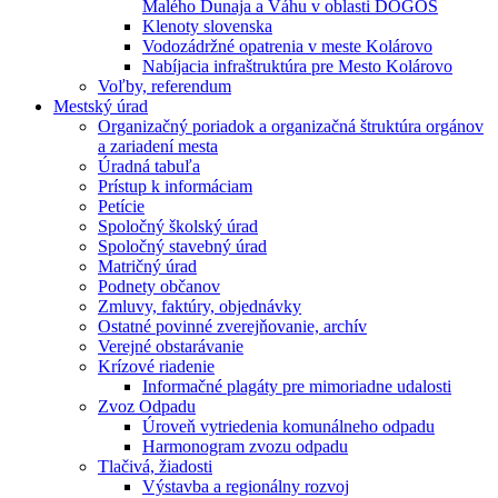
Malého Dunaja a Váhu v oblasti DÖGÖS
Klenoty slovenska
Vodozádržné opatrenia v meste Kolárovo
Nabíjacia infraštruktúra pre Mesto Kolárovo
Voľby, referendum
Mestský úrad
Organizačný poriadok a organizačná štruktúra orgánov
a zariadení mesta
Úradná tabuľa
Prístup k informáciam
Petície
Spoločný školský úrad
Spoločný stavebný úrad
Matričný úrad
Podnety občanov
Zmluvy, faktúry, objednávky
Ostatné povinné zverejňovanie, archív
Verejné obstarávanie
Krízové riadenie
Informačné plagáty pre mimoriadne udalosti
Zvoz Odpadu
Úroveň vytriedenia komunálneho odpadu
Harmonogram zvozu odpadu
Tlačivá, žiadosti
Výstavba a regionálny rozvoj