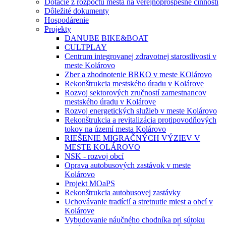
Dotácie z rozpočtu mesta na verejnoprospešné činnosti
Dôležité dokumenty
Hospodárenie
Projekty
DANUBE BIKE&BOAT
CULTPLAY
Centrum integrovanej zdravotnej starostlivosti v
meste Kolárovo
Zber a zhodnotenie BRKO v meste KOlárovo
Rekonštrukcia mestského úradu v Kolárove
Rozvoj sektorových zručností zamestnancov
mestského úradu v Kolárove
Rozvoj energetických služieb v meste Kolárovo
Rekonštrukcia a revitalizácia protipovodňových
tokov na území mesta Kolárovo
RIEŠENIE MIGRAČNÝCH VÝZIEV V
MESTE KOLÁROVO
NSK - rozvoj obcí
Oprava autobusových zastávok v meste
Kolárovo
Projekt MOaPS
Rekonštrukcia autobusovej zastávky
Uchovávanie tradícií a stretnutie miest a obcí v
Kolárove
Vybudovanie náučného chodníka pri sútoku