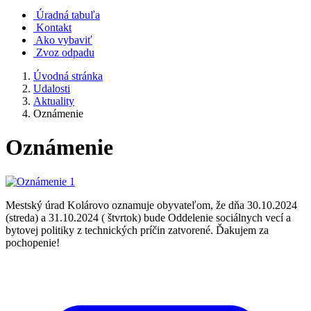
Úradná tabuľa
Kontakt
Ako vybaviť
Zvoz odpadu
Úvodná stránka
Udalosti
Aktuality
Oznámenie
Oznámenie
Mestský úrad Kolárovo oznamuje obyvateľom, že dňa 30.10.2024
(streda) a 31.10.2024 ( štvrtok) bude Oddelenie sociálnych vecí a
bytovej politiky z technických príčin zatvorené. Ďakujem za
pochopenie!