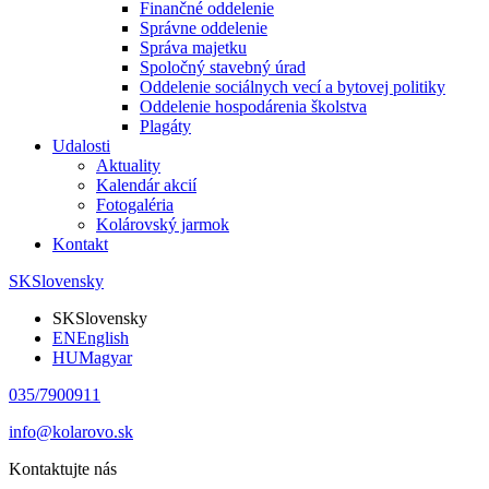
Finančné oddelenie
Správne oddelenie
Správa majetku
Spoločný stavebný úrad
Oddelenie sociálnych vecí a bytovej politiky
Oddelenie hospodárenia školstva
Plagáty
Udalosti
Aktuality
Kalendár akcií
Fotogaléria
Kolárovský jarmok
Kontakt
SK
Slovensky
SK
Slovensky
EN
English
HU
Magyar
035/7900911
info@kolarovo.sk
Kontaktujte nás