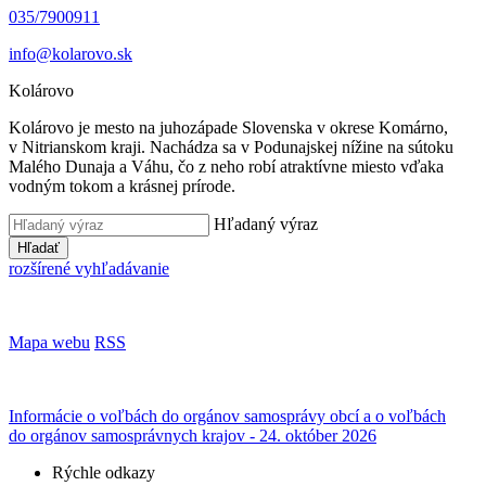
035/7900911
info@kolarovo.sk
Kolárovo
Kolárovo je mesto na juhozápade Slovenska v okrese Komárno,
v Nitrianskom kraji. Nachádza sa v Podunajskej nížine na sútoku
Malého Dunaja a Váhu, čo z neho robí atraktívne miesto vďaka
vodným tokom a krásnej prírode.
Hľadaný výraz
Hľadať
rozšírené vyhľadávanie
Mapa webu
RSS
Informácie o voľbách do orgánov samosprávy obcí a o voľbách
do orgánov samosprávnych krajov - 24. október 2026
Rýchle odkazy