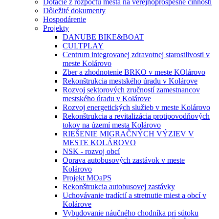
Dotácie z rozpočtu mesta na verejnoprospešné činnosti
Dôležité dokumenty
Hospodárenie
Projekty
DANUBE BIKE&BOAT
CULTPLAY
Centrum integrovanej zdravotnej starostlivosti v
meste Kolárovo
Zber a zhodnotenie BRKO v meste KOlárovo
Rekonštrukcia mestského úradu v Kolárove
Rozvoj sektorových zručností zamestnancov
mestského úradu v Kolárove
Rozvoj energetických služieb v meste Kolárovo
Rekonštrukcia a revitalizácia protipovodňových
tokov na území mesta Kolárovo
RIEŠENIE MIGRAČNÝCH VÝZIEV V
MESTE KOLÁROVO
NSK - rozvoj obcí
Oprava autobusových zastávok v meste
Kolárovo
Projekt MOaPS
Rekonštrukcia autobusovej zastávky
Uchovávanie tradícií a stretnutie miest a obcí v
Kolárove
Vybudovanie náučného chodníka pri sútoku