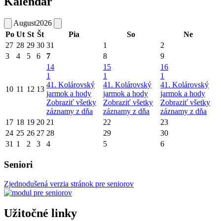
Kalendár
August
2026
Po
Ut
St
Št
Pia
So
Ne
27
28
29
30
31
1
2
3
4
5
6
7
8
9
14
15
16
1
1
1
41. Kolárovský
41. Kolárovský
41. Kolárovský
10
11
12
13
jarmok a hody
jarmok a hody
jarmok a hody
Zobraziť všetky
Zobraziť všetky
Zobraziť všetky
záznamy z dňa
záznamy z dňa
záznamy z dňa
17
18
19
20
21
22
23
24
25
26
27
28
29
30
31
1
2
3
4
5
6
Seniori
Zjednodušená verzia stránok pre seniorov
Užitočné linky