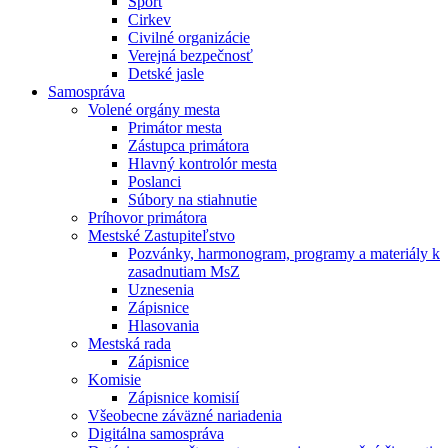
Šport
Cirkev
Civilné organizácie
Verejná bezpečnosť
Detské jasle
Samospráva
Volené orgány mesta
Primátor mesta
Zástupca primátora
Hlavný kontrolór mesta
Poslanci
Súbory na stiahnutie
Príhovor primátora
Mestské Zastupiteľstvo
Pozvánky, harmonogram, programy a materiály k
zasadnutiam MsZ
Uznesenia
Zápisnice
Hlasovania
Mestská rada
Zápisnice
Komisie
Zápisnice komisií
Všeobecne záväzné nariadenia
Digitálna samospráva