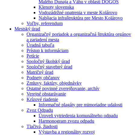
Malého Dunaja a Váhu v oblasti DÖGÖS
Klenoty slovenska
Vodozádržné opatrenia v meste Kolárovo
Nabíjacia infraštruktúra pre Mesto Kolárovo
Voľby, referendum
Mestský úrad
Organizačný poriadok a organizačná štruktúra orgánov
a zariadení mesta
Úradná tabuľa
Prístup k informáciam
Petície
Spoločný školský úrad
Spoločný stavebný úrad
Matričný úrad
Podnety občanov
Zmluvy, faktúry, objednávky
Ostatné povinné zverejňovanie, archív
Verejné obstarávanie
Krízové riadenie
Informačné plagáty pre mimoriadne udalosti
Zvoz Odpadu
Úroveň vytriedenia komunálneho odpadu
Harmonogram zvozu odpadu
Tlačivá, žiadosti
Výstavba a regionálny rozvoj