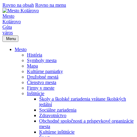
Rovno na obsah
Rovno na menu
Mesto
Kolárovo
Gúta
város
Menu
Mesto
História
Symboly mesta
Mapa
Kultúrne pamiatky
Družobné mestá
Členstvo mesta
Firmy v meste
Inštitúcie
Školy a školské zariadenia vrátane školských
jedální
Sociálne zariadenia
Zdravotníctvo
Obchodné spoločnosti a príspevkové organizácie
mesta
Kultúrne inštitúcie