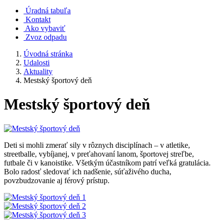
Úradná tabuľa
Kontakt
Ako vybaviť
Zvoz odpadu
Úvodná stránka
Udalosti
Aktuality
Mestský športový deň
Mestský športový deň
Deti si mohli zmerať sily v rôznych disciplínach – v atletike,
streetballe, vybíjanej, v preťahovaní lanom, športovej streľbe,
futbale či v kanoistike. Všetkým účastníkom patrí veľká gratulácia.
Bolo radosť sledovať ich nadšenie, súťaživého ducha,
povzbudzovanie aj férový prístup.