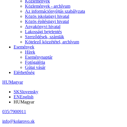
Közlemények
Közlemények - archívum
Az információnyújtás szabályzata
Közös iskolaügyi hivatal
Közös építésügyi hivatal
Anyakönyvi hivatal
Lakossági bejelentés
Szerződések, számlák
Kötelező közzététel, archívum
Események
Hírek
Eseménynaptár
Fotógaléria
Gútai vásár
Elérhetőség
HU
Magyar
SK
Slovensky
EN
English
HU
Magyar
035/7900911
info@kolarovo.sk