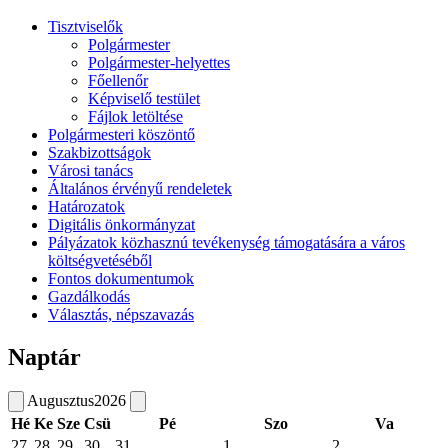
Tisztviselők
Polgármester
Polgármester-helyettes
Főellenőr
Képviselő testület
Fájlok letöltése
Polgármesteri köszöntő
Szakbizottságok
Városi tanács
Általános érvényű rendeletek
Határozatok
Digitális önkormányzat
Pályázatok közhasznú tevékenység támogatására a város
költségvetéséből
Fontos dokumentumok
Gazdálkodás
Választás, népszavazás
Naptár
Augusztus
2026
Hé
Ke
Sze
Csü
Pé
Szo
Va
27
28
29
30
31
1
2