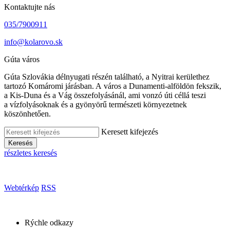
Kontaktujte nás
035/7900911
info@kolarovo.sk
Gúta város
Gúta Szlovákia délnyugati részén található, a Nyitrai kerülethez
tartozó Komáromi járásban. A város a Dunamenti-alföldön fekszik,
a Kis-Duna és a Vág összefolyásánál, ami vonzó úti céllá teszi
a vízfolyásoknak és a gyönyörű természeti környezetnek
köszönhetően.
Keresett kifejezés
Keresés
részletes keresés
Webtérkép
RSS
Rýchle odkazy