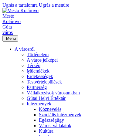
Ugrás a tartalomra
Ugrás a menüre
Mesto
Kolárovo
Gúta
város
Menü
A városról
Történelem
A város jelképei
Térkép
Műemlékek
Érdekességek
Testvértelepülések
Partnerség
Vállalkozások városunkban
Gútai Helyi Értéktár
Intézmények
Köznevelés
Szociális intézmények
Egészségügy
Városi vállalatok
Kultúra