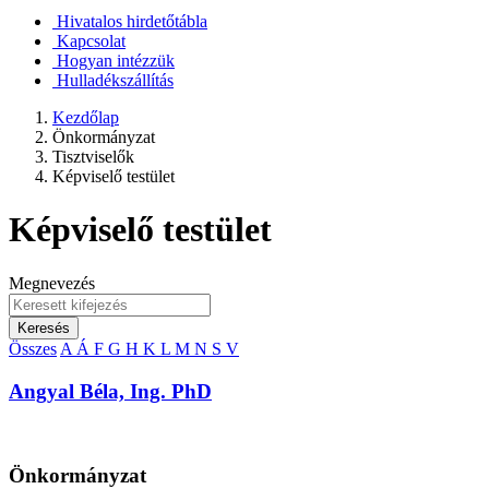
Hivatalos hirdetőtábla
Kapcsolat
Hogyan intézzük
Hulladékszállítás
Kezdőlap
Önkormányzat
Tisztviselők
Képviselő testület
Képviselő testület
Megnevezés
Keresés
Összes
A
Á
F
G
H
K
L
M
N
S
V
Angyal Béla, Ing. PhD
Önkormányzat