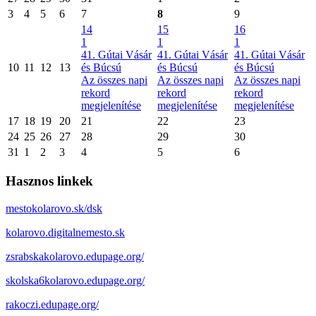
3
4
5
6
7
8
9
14
15
16
1
1
1
41. Gútai Vásár
41. Gútai Vásár
41. Gútai Vásár
10
11
12
13
és Búcsú
és Búcsú
és Búcsú
Az összes napi
Az összes napi
Az összes napi
rekord
rekord
rekord
megjelenítése
megjelenítése
megjelenítése
17
18
19
20
21
22
23
24
25
26
27
28
29
30
31
1
2
3
4
5
6
Hasznos linkek
mestokolarovo.sk/dsk
kolarovo.digitalnemesto.sk
zsrabskakolarovo.edupage.org/
skolska6kolarovo.edupage.org/
rakoczi.edupage.org/