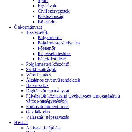
Sport
Egyházak
Civil szervezetek
Közbiztonság
Bölcsőde
Önkormányzat
Tisztviselők
Polgármester
Polgármester-helyettes
Főellenőr
Képviselő testület
Fájlok letöltése
Polgármesteri köszöntő
Szakbizottságok
Városi tanács
Általános érvényű rendeletek
Határozatok
Digitális önkormányzat
Pályázatok közhasznú tevékenység támogatására a
város költségvetéséből
Fontos dokumentumok
Gazdálkodás
Választás, népszavazás
Hivatal
A hivatal felépítése