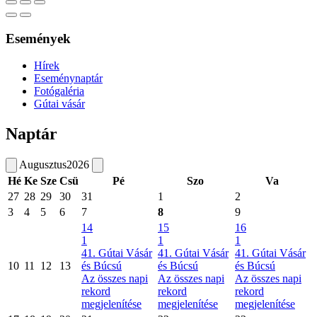
Események
Hírek
Eseménynaptár
Fotógaléria
Gútai vásár
Naptár
Augusztus
2026
Hé
Ke
Sze
Csü
Pé
Szo
Va
27
28
29
30
31
1
2
3
4
5
6
7
8
9
14
15
16
1
1
1
41. Gútai Vásár
41. Gútai Vásár
41. Gútai Vásár
10
11
12
13
és Búcsú
és Búcsú
és Búcsú
Az összes napi
Az összes napi
Az összes napi
rekord
rekord
rekord
megjelenítése
megjelenítése
megjelenítése