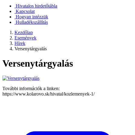
Hivatalos hirdetőtábla
Kapcsolat
Hogyan intézzük
Hulladékszállítás
Kezdőlap
Események
Hírek
Versenytárgyalás
Versenytárgyalás
További információk a linken:
https://www.kolarovo.sk/hivatal/kozlemenyek-1/