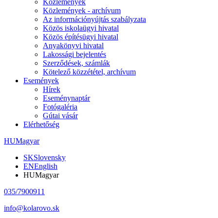
Közlemények
Közlemények - archívum
Az információnyújtás szabályzata
Közös iskolaügyi hivatal
Közös építésügyi hivatal
Anyakönyvi hivatal
Lakossági bejelentés
Szerződések, számlák
Kötelező közzététel, archívum
Események
Hírek
Eseménynaptár
Fotógaléria
Gútai vásár
Elérhetőség
HU
Magyar
SK
Slovensky
EN
English
HU
Magyar
035/7900911
info@kolarovo.sk