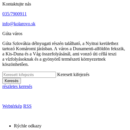
Kontaktujte nás
035/7900911
info@kolarovo.sk
Gúta város
Gúta Szlovákia délnyugati részén található, a Nyitrai kerülethez
tartozó Komáromi járásban. A város a Dunamenti-alföldön fekszik,
a Kis-Duna és a Vág összefolyásánál, ami vonzó úti céllá teszi
a vízfolyásoknak és a gyönyörű természeti környezetnek
köszönhetően.
Keresett kifejezés
Keresés
részletes keresés
Webtérkép
RSS
Rýchle odkazy