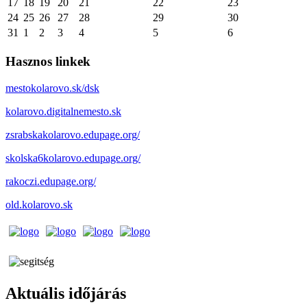
17
18
19
20
21
22
23
24
25
26
27
28
29
30
31
1
2
3
4
5
6
Hasznos linkek
mestokolarovo.sk/dsk
kolarovo.digitalnemesto.sk
zsrabskakolarovo.edupage.org/
skolska6kolarovo.edupage.org/
rakoczi.edupage.org/
old.kolarovo.sk
Aktuális időjárás