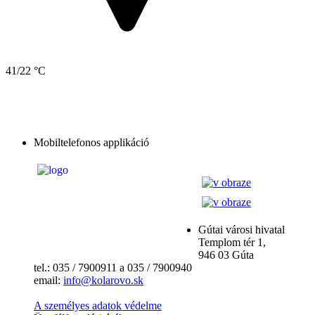
41/22 °C
Mobiltelefonos applikáció
Gútai városi hivatal
Templom tér 1,
946 03 Gúta
tel.: 035 / 7900911 a 035 / 7900940
email:
info@kolarovo.sk
A személyes adatok védelme