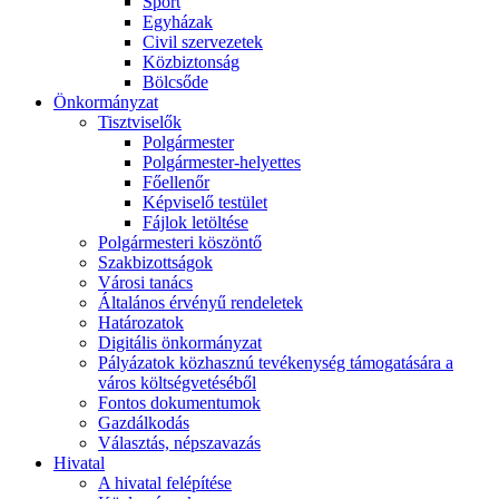
Sport
Egyházak
Civil szervezetek
Közbiztonság
Bölcsőde
Önkormányzat
Tisztviselők
Polgármester
Polgármester-helyettes
Főellenőr
Képviselő testület
Fájlok letöltése
Polgármesteri köszöntő
Szakbizottságok
Városi tanács
Általános érvényű rendeletek
Határozatok
Digitális önkormányzat
Pályázatok közhasznú tevékenység támogatására a
város költségvetéséből
Fontos dokumentumok
Gazdálkodás
Választás, népszavazás
Hivatal
A hivatal felépítése