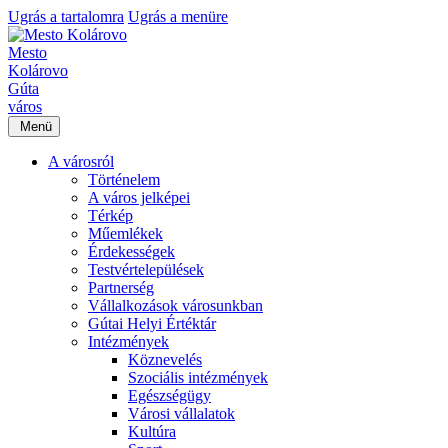
Ugrás a tartalomra
Ugrás a menüre
Mesto
Kolárovo
Gúta
város
Menü
A városról
Történelem
A város jelképei
Térkép
Műemlékek
Érdekességek
Testvértelepülések
Partnerség
Vállalkozások városunkban
Gútai Helyi Értéktár
Intézmények
Köznevelés
Szociális intézmények
Egészségügy
Városi vállalatok
Kultúra